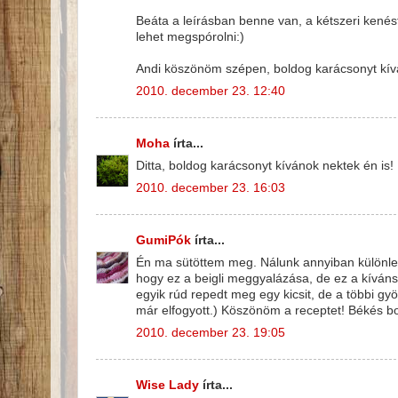
Beáta a leírásban benne van, a kétszeri kenést
lehet megspórolni:)
Andi köszönöm szépen, boldog karácsonyt kíván
2010. december 23. 12:40
Moha
írta...
Ditta, boldog karácsonyt kívánok nektek én is!
2010. december 23. 16:03
GumiPók
írta...
Én ma sütöttem meg. Nálunk annyiban különleg
hogy ez a beigli meggyalázása, de ez a kíváns
egyik rúd repedt meg egy kicsit, de a többi 
már elfogyott.) Köszönöm a receptet! Békés b
2010. december 23. 19:05
Wise Lady
írta...