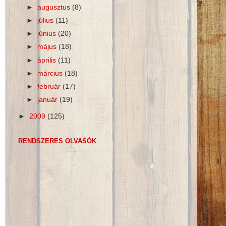
►
augusztus
(8)
►
július
(11)
►
június
(20)
►
május
(18)
►
április
(11)
►
március
(18)
►
február
(17)
►
január
(19)
►
2009
(125)
RENDSZERES OLVASÓK