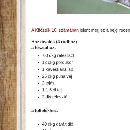
A Kifőztük 10. számában
jelent meg ez a bejglirecept
Hozzávalók
(4 rúdhoz)
a tésztához:
60 dkg rétesliszt
12 dkg porcukor
1 kávéskanál só
25 dkg puha vaj
2 tojás
1-1,5 dl tej
2 dkg élesztő
a töltelékhez:
40 dkg darált dió