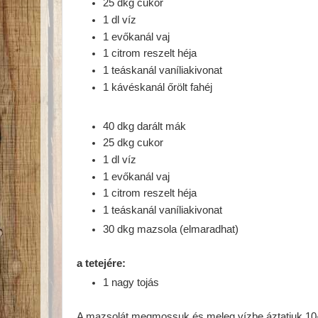
25 dkg cukor
1 dl víz
1 evőkanál vaj
1 citrom reszelt héja
1 teáskanál vaníliakivonat
1 kávéskanál őrölt fahéj
40 dkg darált mák
25 dkg cukor
1 dl víz
1 evőkanál vaj
1 citrom reszelt héja
1 teáskanál vaníliakivonat
30 dkg mazsola (elmaradhat)
a tetejére:
1 nagy tojás
A mazsolát megmossuk és meleg vízbe áztatjuk 10-1