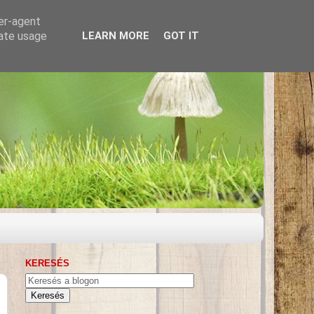
ser-agent
rate usage
LEARN MORE
GOT IT
KERESÉS