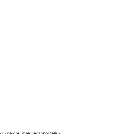
5 percre, majd lecsöpögtetjük.