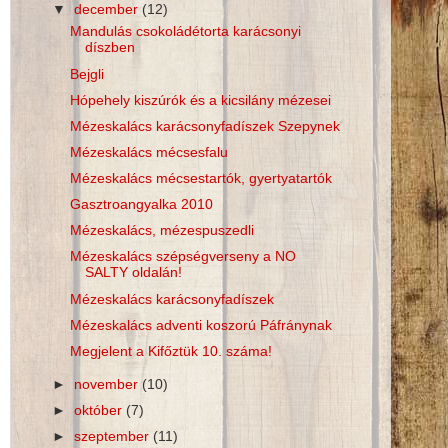
▼
december
(12)
Mandulás csokoládétorta karácsonyi
díszben
Bejgli
Hópehely kiszúrók és a kicsilány mézesei
Mézeskalács karácsonyfadíszek Szepynek
Mézeskalács mécsesfalu
Mézeskalács mécsestartók, gyertyatartók
Gasztroangyalka 2010
Mézeskalács, mézespuszedli
Mézeskalács szépségverseny a NO
SALTY oldalán!
Mézeskalács karácsonyfadíszek
Mézeskalács adventi koszorú Páfránynak
Megjelent a Kifőztük 10. száma!
►
november
(10)
►
október
(7)
►
szeptember
(11)