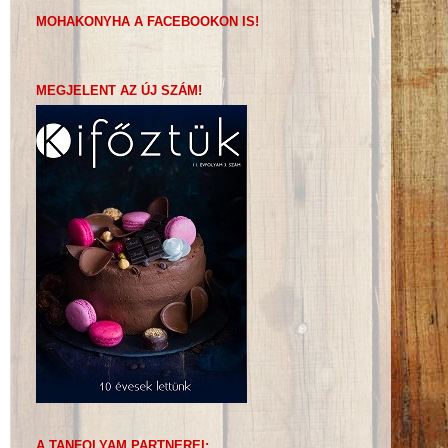
MOHAKONYHA A FACEBOOKON IS!
MEGJELENT AZ ÚJ SZÁM!
A TANFOLYAM PARTNEREI: