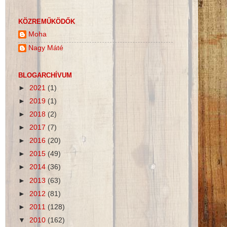
KÖZREMŰKÖDŐK
Moha
Nagy Máté
BLOGARCHÍVUM
►
2021
(1)
►
2019
(1)
►
2018
(2)
►
2017
(7)
►
2016
(20)
►
2015
(49)
►
2014
(36)
►
2013
(63)
►
2012
(81)
►
2011
(128)
▼
2010
(162)