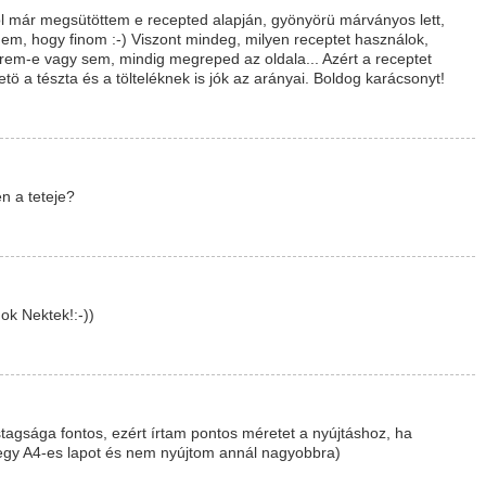
böl már megsütöttem e recepted alapján, gyönyörü márványos lett,
m, hogy finom :-) Viszont mindeg, milyen receptet használok,
erem-e vagy sem, mindig megreped az oldala... Azért a receptet
ö a tészta és a tölteléknek is jók az arányai. Boldog karácsonyt!
n a teteje?
ok Nektek!:-))
astagsága fontos, ezért írtam pontos méretet a nyújtáshoz, ha
 egy A4-es lapot és nem nyújtom annál nagyobbra)