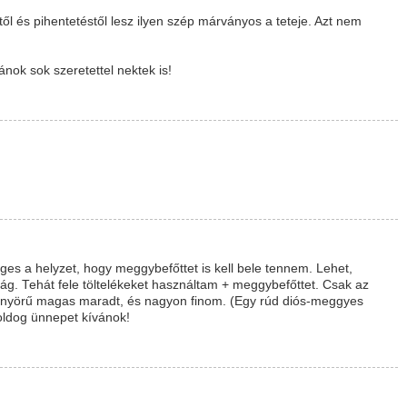
ől és pihentetéstől lesz ilyen szép márványos a teteje. Azt nem
ok sok szeretettel nektek is!
es a helyzet, hogy meggybefőttet is kell bele tennem. Lehet,
ág. Tehát fele töltelékeket használtam + meggybefőttet. Csak az
gyönyörű magas maradt, és nagyon finom. (Egy rúd diós-meggyes
oldog ünnepet kívánok!