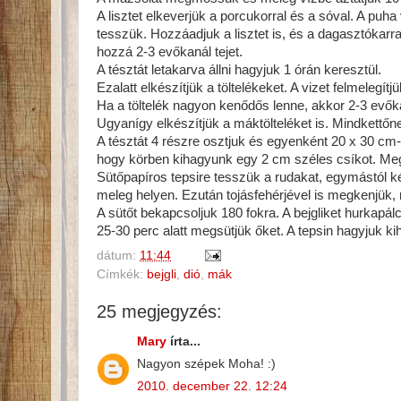
A lisztet elkeverjük a porcukorral és a sóval. A puha v
tesszük. Hozzáadjuk a lisztet is, és a dagasztókarr
hozzá 2-3 evőkanál tejet.
A tésztát letakarva állni hagyjuk 1 órán keresztül.
Ezalatt elkészítjük a töltelékeket. A vizet felmelegítj
Ha a töltelék nagyon kenődős lenne, akkor 2-3 evők
Ugyanígy elkészítjük a máktölteléket is. Mindkettőn
A tésztát 4 részre osztjuk és egyenként 20 x 30 cm-es
hogy körben kihagyunk egy 2 cm széles csíkot. Megsz
Sütőpapíros tepsire tesszük a rudakat, egymástól kétu
meleg helyen. Ezután tojásfehérjével is megkenjük, 
A sütőt bekapcsoljuk 180 fokra. A bejgliket hurkapál
25-30 perc alatt megsütjük őket. A tepsin hagyjuk kihűl
dátum:
11:44
Címkék:
bejgli
,
dió
,
mák
25 megjegyzés:
Mary
írta...
Nagyon szépek Moha! :)
2010. december 22. 12:24