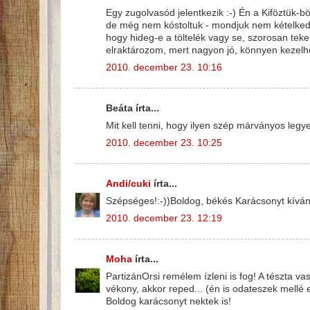
Egy zugolvasód jelentkezik :-) Én a Kiföztük-
de még nem kóstoltuk - mondjuk nem kételkede
hogy hideg-e a töltelék vagy se, szorosan tek
elraktározom, mert nagyon jó, könnyen kezelhet
2010. december 23. 10:16
Beáta írta...
Mit kell tenni, hogy ilyen szép márványos legye
2010. december 23. 10:25
Andi/cuki
írta...
Szépséges!:-))Boldog, békés Karácsonyt kíván
2010. december 23. 12:19
Moha
írta...
PartizánOrsi remélem ízleni is fog! A tészta v
vékony, akkor reped... (én is odateszek mellé
Boldog karácsonyt nektek is!