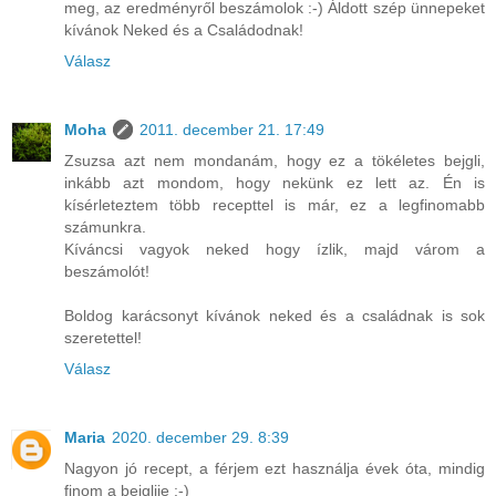
meg, az eredményről beszámolok :-) Áldott szép ünnepeket
kívánok Neked és a Családodnak!
Válasz
Moha
2011. december 21. 17:49
Zsuzsa azt nem mondanám, hogy ez a tökéletes bejgli,
inkább azt mondom, hogy nekünk ez lett az. Én is
kísérleteztem több recepttel is már, ez a legfinomabb
számunkra.
Kíváncsi vagyok neked hogy ízlik, majd várom a
beszámolót!
Boldog karácsonyt kívánok neked és a családnak is sok
szeretettel!
Válasz
Maria
2020. december 29. 8:39
Nagyon jó recept, a férjem ezt használja évek óta, mindig
finom a bejglije :-)