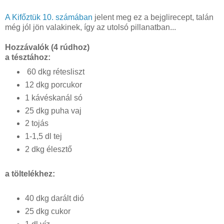
A Kifőztük 10. számában
jelent meg ez a bejglirecept, talán
még jól jön valakinek, így az utolsó pillanatban...
Hozzávalók
(4 rúdhoz)
a tésztához:
60 dkg rétesliszt
12 dkg porcukor
1 kávéskanál só
25 dkg puha vaj
2 tojás
1-1,5 dl tej
2 dkg élesztő
a töltelékhez:
40 dkg darált dió
25 dkg cukor