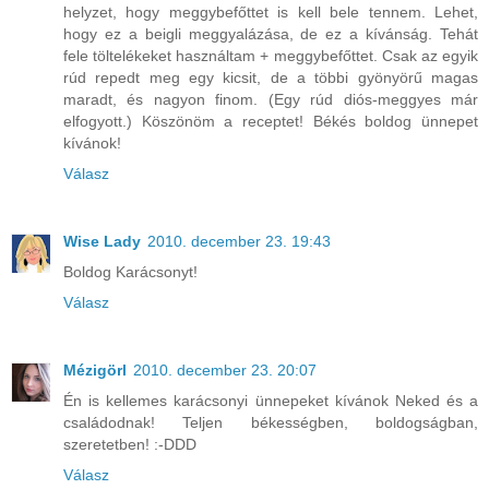
helyzet, hogy meggybefőttet is kell bele tennem. Lehet,
hogy ez a beigli meggyalázása, de ez a kívánság. Tehát
fele töltelékeket használtam + meggybefőttet. Csak az egyik
rúd repedt meg egy kicsit, de a többi gyönyörű magas
maradt, és nagyon finom. (Egy rúd diós-meggyes már
elfogyott.) Köszönöm a receptet! Békés boldog ünnepet
kívánok!
Válasz
Wise Lady
2010. december 23. 19:43
Boldog Karácsonyt!
Válasz
Mézigörl
2010. december 23. 20:07
Én is kellemes karácsonyi ünnepeket kívánok Neked és a
családodnak! Teljen békességben, boldogságban,
szeretetben! :-DDD
Válasz