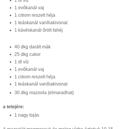
1 dl víz
1 evőkanál vaj
1 citrom reszelt héja
1 teáskanál vaníliakivonat
1 kávéskanál őrölt fahéj
40 dkg darált mák
25 dkg cukor
1 dl víz
1 evőkanál vaj
1 citrom reszelt héja
1 teáskanál vaníliakivonat
30 dkg mazsola (elmaradhat)
a tetejére:
1 nagy tojás