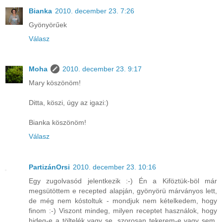
Bianka
2010. december 23. 7:26
Gyönyörűek
Válasz
Moha
2010. december 23. 9:17
Mary köszönöm!
Ditta, köszi, úgy az igazi:)
Bianka köszönöm!
Válasz
PartizánOrsi
2010. december 23. 10:16
Egy zugolvasód jelentkezik :-) Én a Kiföztük-böl már
megsütöttem e recepted alapján, gyönyörü márványos lett,
de még nem kóstoltuk - mondjuk nem kételkedem, hogy
finom :-) Viszont mindeg, milyen receptet használok, hogy
hideg-e a töltelék vagy se, szorosan tekerem-e vagy sem,