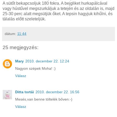
A sütőt bekapcsoljuk 180 fokra. A bejgliket hurkapálcával
vagy hústűvel megszurkáljuk a tetején és az oldalán is, majd
25-30 perc alatt megsütjük őket. A tepsin hagyjuk kihűlni, és
tálalás előtt szeleteljük.
dátum:
11:44
25 megjegyzés:
Mary
2010. december 22. 12:24
Nagyon szépek Moha! :)
Válasz
Ditta tortái
2010. december 22. 16:56
Mesés,van benne töltelék bőven:-)
Válasz