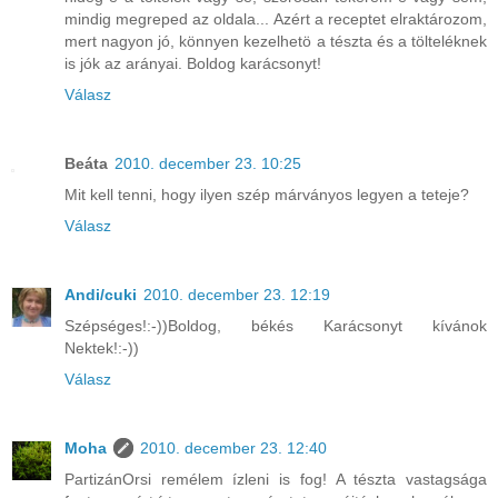
mindig megreped az oldala... Azért a receptet elraktározom,
mert nagyon jó, könnyen kezelhetö a tészta és a tölteléknek
is jók az arányai. Boldog karácsonyt!
Válasz
Beáta
2010. december 23. 10:25
Mit kell tenni, hogy ilyen szép márványos legyen a teteje?
Válasz
Andi/cuki
2010. december 23. 12:19
Szépséges!:-))Boldog, békés Karácsonyt kívánok
Nektek!:-))
Válasz
Moha
2010. december 23. 12:40
PartizánOrsi remélem ízleni is fog! A tészta vastagsága