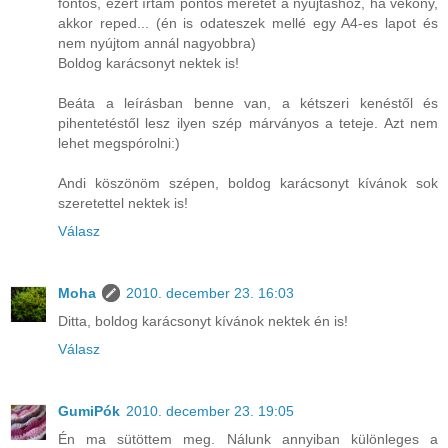
fontos, ezért írtam pontos méretet a nyújtáshoz, ha vékony,
akkor reped... (én is odateszek mellé egy A4-es lapot és
nem nyújtom annál nagyobbra)
Boldog karácsonyt nektek is!
Beáta a leírásban benne van, a kétszeri kenéstől és
pihentetéstől lesz ilyen szép márványos a teteje. Azt nem
lehet megspórolni:)
Andi köszönöm szépen, boldog karácsonyt kívánok sok
szeretettel nektek is!
Válasz
Moha
2010. december 23. 16:03
Ditta, boldog karácsonyt kívánok nektek én is!
Válasz
GumiPók
2010. december 23. 19:05
Én ma sütöttem meg. Nálunk annyiban különleges a