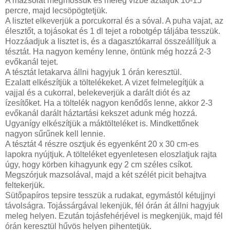
A mazsolát megmossuk és meleg vízbe áztatjuk 10-15
percre, majd lecsöpögtetjük.
A lisztet elkeverjük a porcukorral és a sóval. A puha vajat, az
élesztőt, a tojásokat és 1 dl tejet a robotgép táljába tesszük.
Hozzáadjuk a lisztet is, és a dagasztókarral összeállítjuk a
tésztát. Ha nagyon kemény lenne, öntünk még hozzá 2-3
evőkanál tejet.
A tésztát letakarva állni hagyjuk 1 órán keresztül.
Ezalatt elkészítjük a töltelékeket. A vizet felmelegítjük a
vajjal és a cukorral, belekeverjük a darált diót és az
ízesítőket. Ha a töltelék nagyon kenődős lenne, akkor 2-3
evőkanál darált háztartási kekszet adunk még hozzá.
Ugyanígy elkészítjük a máktölteléket is. Mindkettőnek
nagyon sűrűnek kell lennie.
A tésztát 4 részre osztjuk és egyenként 20 x 30 cm-es
lapokra nyújtjuk. A tölteléket egyenletesen eloszlatjuk rajta
úgy, hogy körben kihagyunk egy 2 cm széles csíkot.
Megszórjuk mazsolával, majd a két szélét picit behajtva
feltekerjük.
Sütőpapíros tepsire tesszük a rudakat, egymástól kétujjnyi
távolságra. Tojássárgával lekenjük, fél órán át állni hagyjuk
meleg helyen. Ezután tojásfehérjével is megkenjük, majd fél
órán keresztül hűvös helyen pihentetjük.