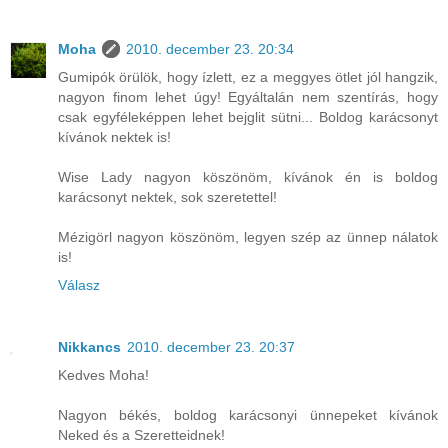
Moha
2010. december 23. 20:34
Gumipók örülök, hogy ízlett, ez a meggyes ötlet jól hangzik,
nagyon finom lehet úgy! Egyáltalán nem szentírás, hogy
csak egyféleképpen lehet bejglit sütni... Boldog karácsonyt
kívánok nektek is!
Wise Lady nagyon köszönöm, kívánok én is boldog
karácsonyt nektek, sok szeretettel!
Mézigörl nagyon köszönöm, legyen szép az ünnep nálatok
is!
Válasz
Nikkancs
2010. december 23. 20:37
Kedves Moha!
Nagyon békés, boldog karácsonyi ünnepeket kívánok
Neked és a Szeretteidnek!