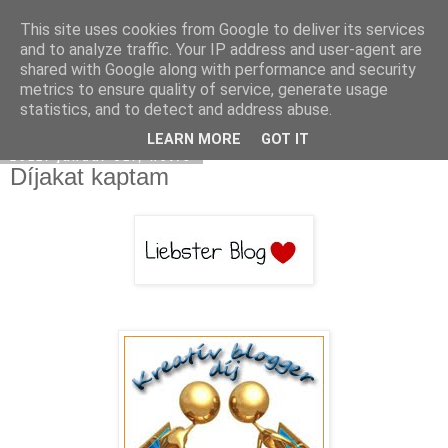
This site uses cookies from Google to deliver its services
Moha Konyha
and to analyze traffic. Your IP address and user-agent are
shared with Google along with performance and security
metrics to ensure quality of service, generate usage
statistics, and to detect and address abuse.
▼
LEARN MORE
GOT IT
2011. január 31., hétfő
Díjakat kaptam