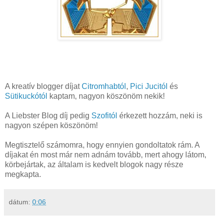
A kreatív blogger díjat
Citromhabtól
,
Pici Jucitól
és
Sütikuckótól
kaptam, nagyon köszönöm nekik!
A Liebster Blog díj pedig
Szofitól
érkezett hozzám, neki is
nagyon szépen köszönöm!
Megtisztelő számomra, hogy ennyien gondoltatok rám. A
díjakat én most már nem adnám tovább, mert ahogy látom,
körbejártak, az általam is kedvelt blogok nagy része
megkapta.
dátum:
0:06