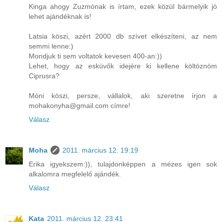
Kinga ahogy Zuzmónak is írtam, ezek közül bármelyik jó
lehet ajándéknak is!
Latsia köszi, azért 2000 db szívet elkészíteni, az nem
semmi lenne:)
Mondjuk ti sem voltatok kevesen 400-an:))
Lehet, hogy az esküvők idejére ki kellene költöznöm
Ciprusra?
Móni köszi, persze, vállalok, aki szeretne írjon a
mohakonyha@gmail.com címre!
Válasz
Moha
2011. március 12. 19:19
Erika igyekszem:)), tulajdonképpen a mézes igen sok
alkalomra megfelelő ajándék.
Válasz
Kata
2011. március 12. 23:41