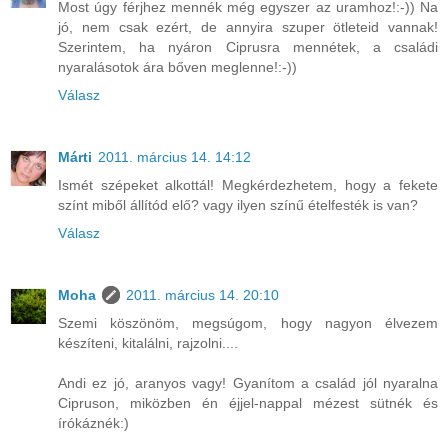
Most úgy férjhez mennék még egyszer az uramhoz!:-)) Na
jó, nem csak ezért, de annyira szuper ötleteid vannak!
Szerintem, ha nyáron Ciprusra mennétek, a családi
nyaralásotok ára bőven meglenne!:-))
Válasz
Márti
2011. március 14. 14:12
Ismét szépeket alkottál! Megkérdezhetem, hogy a fekete
színt miből állítód elő? vagy ilyen színű ételfesték is van?
Válasz
Moha
2011. március 14. 20:10
Szemi köszönöm, megsúgom, hogy nagyon élvezem
készíteni, kitalálni, rajzolni....
Andi ez jó, aranyos vagy! Gyanítom a család jól nyaralna
Cipruson, miközben én éjjel-nappal mézest sütnék és
írókáznék:)