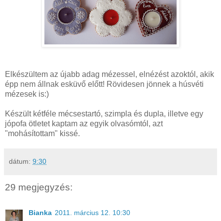
Elkészültem az újabb adag mézessel, elnézést azoktól, akik
épp nem állnak esküvő előtt! Rövidesen jönnek a húsvéti
mézesek is:)
Készült kétféle mécsestartó, szimpla és dupla, illetve egy
jópofa ötletet kaptam az egyik olvasómtól, azt
"mohásítottam" kissé.
dátum:
9:30
29 megjegyzés:
Bianka
2011. március 12. 10:30