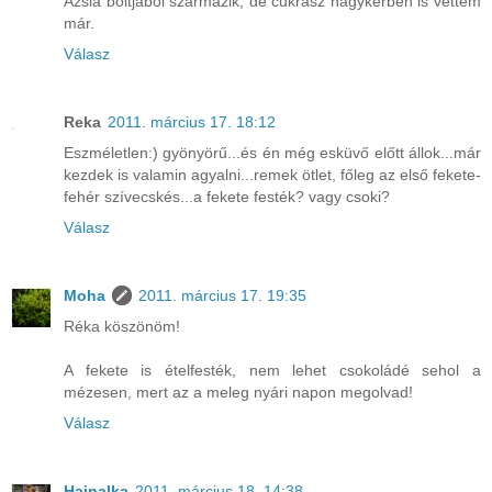
Ázsia boltjából származik, de cukrász nagykerben is vettem
már.
Válasz
Reka
2011. március 17. 18:12
Eszméletlen:) gyönyörű...és én még esküvő előtt állok...már
kezdek is valamin agyalni...remek ötlet, főleg az első fekete-
fehér szívecskés...a fekete festék? vagy csoki?
Válasz
Moha
2011. március 17. 19:35
Réka köszönöm!
A fekete is ételfesték, nem lehet csokoládé sehol a
mézesen, mert az a meleg nyári napon megolvad!
Válasz
Hajnalka
2011. március 18. 14:38