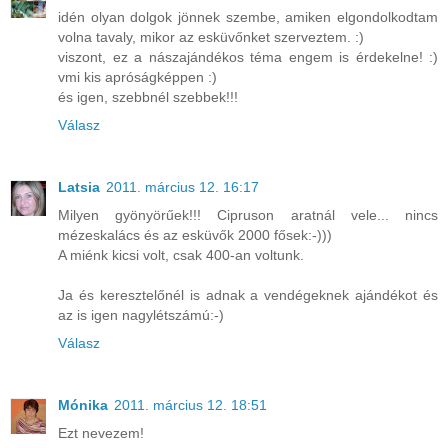
idén olyan dolgok jönnek szembe, amiken elgondolkodtam
volna tavaly, mikor az esküvőnket szerveztem. :)
viszont, ez a nászajándékos téma engem is érdekelne! :)
vmi kis apróságképpen :)
és igen, szebbnél szebbek!!!
Válasz
Latsia
2011. március 12. 16:17
Milyen gyönyörűek!!! Cipruson aratnál vele... nincs
mézeskalács és az esküvők 2000 fősek:-)))
A miénk kicsi volt, csak 400-an voltunk.
Ja és keresztelőnél is adnak a vendégeknek ajándékot és
az is igen nagylétszámú:-)
Válasz
Mónika
2011. március 12. 18:51
Ezt nevezem!