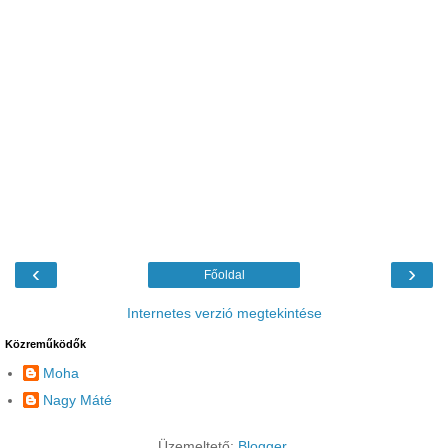
‹
›
Főoldal
Internetes verzió megtekintése
Közreműködők
Moha
Nagy Máté
Üzemeltető:
Blogger
.