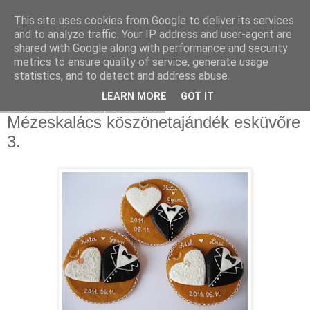
This site uses cookies from Google to deliver its services
Moha Konyha
and to analyze traffic. Your IP address and user-agent are
shared with Google along with performance and security
metrics to ensure quality of service, generate usage
statistics, and to detect and address abuse.
▼
LEARN MORE
GOT IT
2011. március 12., szombat
Mézeskalács köszönetajándék esküvőre
3.