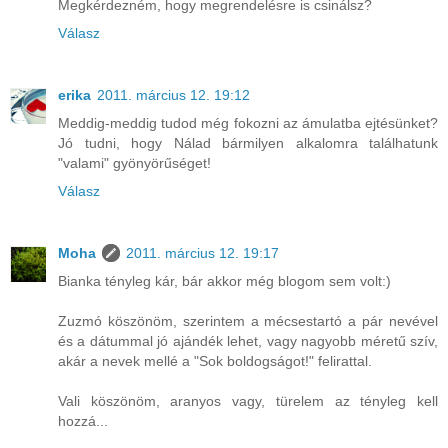
Megkérdezném, hogy megrendelésre is csinálsz?
Válasz
erika
2011. március 12. 19:12
Meddig-meddig tudod még fokozni az ámulatba ejtésünket?
Jó tudni, hogy Nálad bármilyen alkalomra találhatunk
"valami" gyönyörűséget!
Válasz
Moha
2011. március 12. 19:17
Bianka tényleg kár, bár akkor még blogom sem volt:)
Zuzmó köszönöm, szerintem a mécsestartó a pár nevével
és a dátummal jó ajándék lehet, vagy nagyobb méretű szív,
akár a nevek mellé a "Sok boldogságot!" felirattal.
Vali köszönöm, aranyos vagy, türelem az tényleg kell
hozzá...