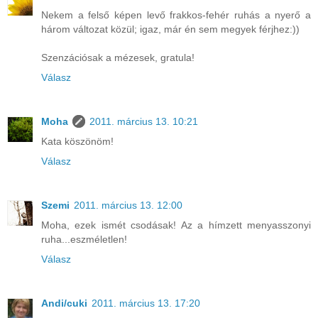
Nekem a felső képen levő frakkos-fehér ruhás a nyerő a
három változat közül; igaz, már én sem megyek férjhez:))
Szenzációsak a mézesek, gratula!
Válasz
Moha
2011. március 13. 10:21
Kata köszönöm!
Válasz
Szemi
2011. március 13. 12:00
Moha, ezek ismét csodásak! Az a hímzett menyasszonyi
ruha...eszméletlen!
Válasz
Andi/cuki
2011. március 13. 17:20