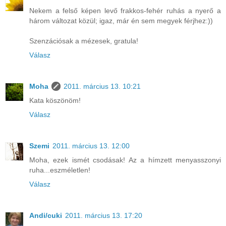
Nekem a felső képen levő frakkos-fehér ruhás a nyerő a
három változat közül; igaz, már én sem megyek férjhez:))
Szenzációsak a mézesek, gratula!
Válasz
Moha
2011. március 13. 10:21
Kata köszönöm!
Válasz
Szemi
2011. március 13. 12:00
Moha, ezek ismét csodásak! Az a hímzett menyasszonyi
ruha...eszméletlen!
Válasz
Andi/cuki
2011. március 13. 17:20