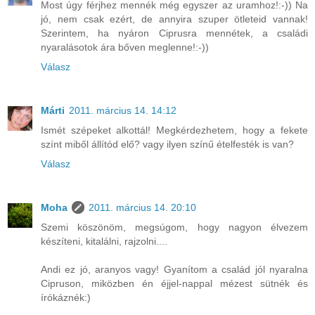
Most úgy férjhez mennék még egyszer az uramhoz!:-)) Na
jó, nem csak ezért, de annyira szuper ötleteid vannak!
Szerintem, ha nyáron Ciprusra mennétek, a családi
nyaralásotok ára bőven meglenne!:-))
Válasz
Márti
2011. március 14. 14:12
Ismét szépeket alkottál! Megkérdezhetem, hogy a fekete
színt miből állítód elő? vagy ilyen színű ételfesték is van?
Válasz
Moha
2011. március 14. 20:10
Szemi köszönöm, megsúgom, hogy nagyon élvezem
készíteni, kitalálni, rajzolni....
Andi ez jó, aranyos vagy! Gyanítom a család jól nyaralna
Cipruson, miközben én éjjel-nappal mézest sütnék és
írókáznék:)