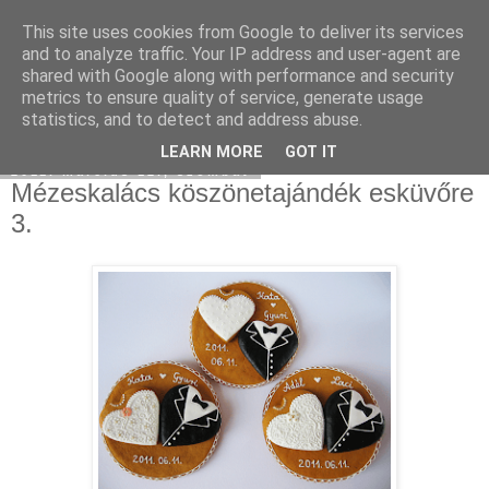
This site uses cookies from Google to deliver its services
Moha Konyha
and to analyze traffic. Your IP address and user-agent are
shared with Google along with performance and security
metrics to ensure quality of service, generate usage
statistics, and to detect and address abuse.
▼
LEARN MORE
GOT IT
2011. március 12., szombat
Mézeskalács köszönetajándék esküvőre
3.