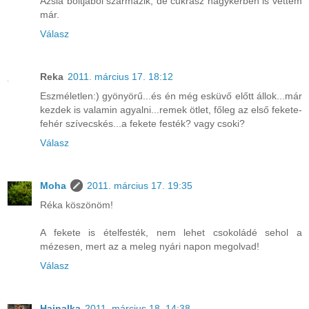
Ázsia boltjából származik, de cukrász nagykerben is vettem
már.
Válasz
Reka
2011. március 17. 18:12
Eszméletlen:) gyönyörű...és én még esküvő előtt állok...már
kezdek is valamin agyalni...remek ötlet, főleg az első fekete-
fehér szívecskés...a fekete festék? vagy csoki?
Válasz
Moha
2011. március 17. 19:35
Réka köszönöm!
A fekete is ételfesték, nem lehet csokoládé sehol a
mézesen, mert az a meleg nyári napon megolvad!
Válasz
Hajnalka
2011. március 18. 14:38