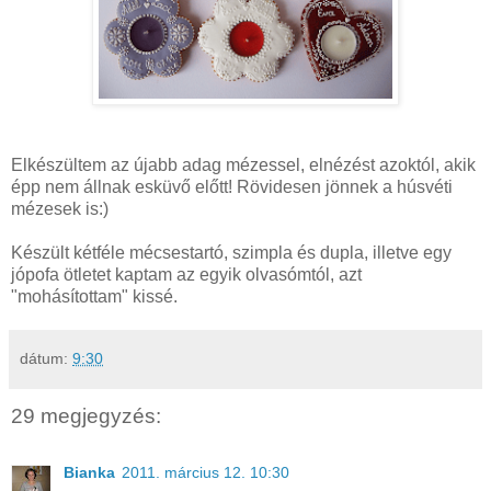
Elkészültem az újabb adag mézessel, elnézést azoktól, akik
épp nem állnak esküvő előtt! Rövidesen jönnek a húsvéti
mézesek is:)
Készült kétféle mécsestartó, szimpla és dupla, illetve egy
jópofa ötletet kaptam az egyik olvasómtól, azt
"mohásítottam" kissé.
dátum:
9:30
29 megjegyzés:
Bianka
2011. március 12. 10:30