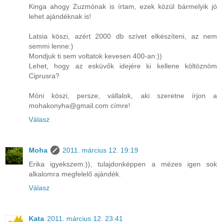
Kinga ahogy Zuzmónak is írtam, ezek közül bármelyik jó
lehet ajándéknak is!
Latsia köszi, azért 2000 db szívet elkészíteni, az nem
semmi lenne:)
Mondjuk ti sem voltatok kevesen 400-an:))
Lehet, hogy az esküvők idejére ki kellene költöznöm
Ciprusra?
Móni köszi, persze, vállalok, aki szeretne írjon a
mohakonyha@gmail.com címre!
Válasz
Moha
2011. március 12. 19:19
Erika igyekszem:)), tulajdonképpen a mézes igen sok
alkalomra megfelelő ajándék.
Válasz
Kata
2011. március 12. 23:41