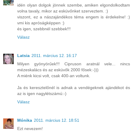
idén olyan dolgok jönnek szembe, amiken elgondolkodtam
volna tavaly, mikor az esküvőnket szerveztem. :)
viszont, ez a nászajándékos téma engem is érdekelne! :)
vmi kis apróságképpen :)
és igen, szebbnél szebbek!!!
Válasz
Latsia
2011. március 12. 16:17
Milyen gyönyörűek!!! Cipruson aratnál vele... nincs
mézeskalács és az esküvők 2000 fősek:-)))
A miénk kicsi volt, csak 400-an voltunk.
Ja és keresztelőnél is adnak a vendégeknek ajándékot és
az is igen nagylétszámú:-)
Válasz
Mónika
2011. március 12. 18:51
Ezt nevezem!