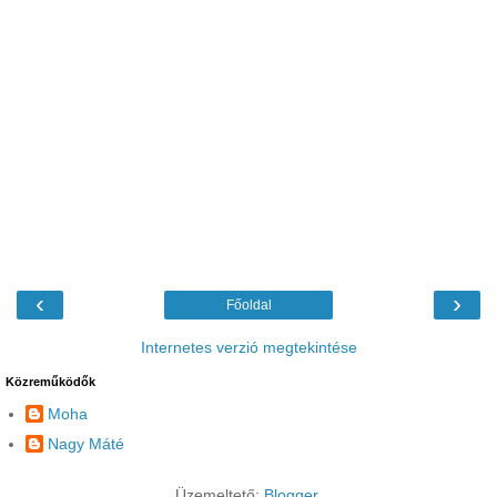
‹
›
Főoldal
Internetes verzió megtekintése
Közreműködők
Moha
Nagy Máté
Üzemeltető:
Blogger
.