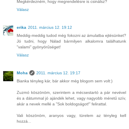
Megkérdezném, hogy megrendelésre is csinálsz?
Válasz
erika
2011. március 12. 19:12
Meddig-meddig tudod még fokozni az ámulatba ejtésünket?
Jó tudni, hogy Nálad bármilyen alkalomra találhatunk
"valami" gyönyörűséget!
Válasz
Moha
2011. március 12. 19:17
Bianka tényleg kár, bár akkor még blogom sem volt:)
Zuzmó köszönöm, szerintem a mécsestartó a pár nevével
és a dátummal jó ajándék lehet, vagy nagyobb méretű szív,
akár a nevek mellé a "Sok boldogságot!" felirattal.
Vali köszönöm, aranyos vagy, türelem az tényleg kell
hozzá...