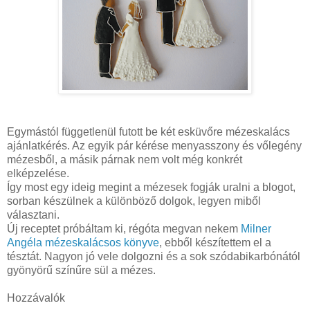
Egymástól függetlenül futott be két esküvőre mézeskalács
ajánlatkérés. Az egyik pár kérése menyasszony és vőlegény
mézesből, a másik párnak nem volt még konkrét
elképzelése.
Így most egy ideig megint a mézesek fogják uralni a blogot,
sorban készülnek a különböző dolgok, legyen miből
választani.
Új receptet próbáltam ki, régóta megvan nekem
Milner
Angéla mézeskalácsos könyve
, ebből készítettem el a
tésztát. Nagyon jó vele dolgozni és a sok szódabikarbónától
gyönyörű színűre sül a mézes.
Hozzávalók