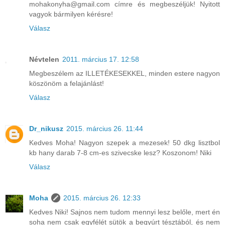
mohakonyha@gmail.com címre és megbeszéljük! Nyitott
vagyok bármilyen kérésre!
Válasz
Névtelen
2011. március 17. 12:58
Megbeszélem az ILLETÉKESEKKEL, minden estere nagyon
köszönöm a felajánlást!
Válasz
Dr_nikusz
2015. március 26. 11:44
Kedves Moha! Nagyon szepek a mezesek! 50 dkg lisztbol
kb hany darab 7-8 cm-es szivecske lesz? Koszonom! Niki
Válasz
Moha
2015. március 26. 12:33
Kedves Niki! Sajnos nem tudom mennyi lesz belőle, mert én
soha nem csak egyfélét sütök a begyúrt tésztából, és nem