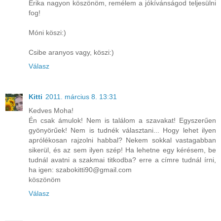
Erika nagyon köszönöm, remélem a jókívánságod teljesülni
fog!
Móni köszi:)
Csibe aranyos vagy, köszi:)
Válasz
Kitti
2011. március 8. 13:31
Kedves Moha!
Én csak ámulok! Nem is találom a szavakat! Egyszerűen
gyönyörűek! Nem is tudnék választani... Hogy lehet ilyen
aprólékosan rajzolni habbal? Nekem sokkal vastagabban
sikerül, és az sem ilyen szép! Ha lehetne egy kérésem, be
tudnál avatni a szakmai titkodba? erre a címre tudnál írni,
ha igen: szabokitti90@gmail.com
köszönöm
Válasz