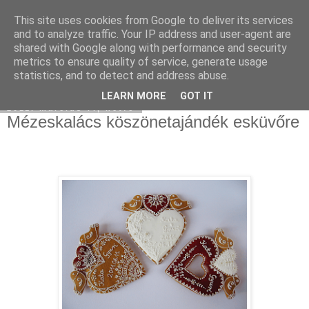
This site uses cookies from Google to deliver its services
Moha Konyha
and to analyze traffic. Your IP address and user-agent are
shared with Google along with performance and security
metrics to ensure quality of service, generate usage
statistics, and to detect and address abuse.
▼
LEARN MORE
GOT IT
2011. március 7., hétfő
Mézeskalács köszönetajándék esküvőre