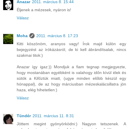
Anazar
2011. március 8. 15:44
Éljenek a mézesek, nyáron is!
Válasz
Moha
2011. március 8. 17:23
Kitti köszönöm, aranyos vagy! Írok majd külön egy
bejegyzést az írókázásról, de ki kell ábrándítsalak, nincs
szakmai titok:)
Anazar így igaz:)) Mondjuk a fiam tegnap megjegyezte,
hogy mostanában egyébként is valahogy időn kívül élek és
sütök a Kifőztük miatt, (ugye minden előbb készül egy
hónappal), de az hogy márciusban mézeskalácsillatra jön
haza, elég hihetetlen:)
Válasz
Tündér
2011. március 11. 8:31
Jöttem megint gyönyörködni:) Nagyon tetszenek. A