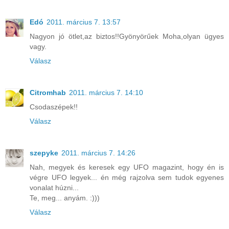
Edó
2011. március 7. 13:57
Nagyon jó ötlet,az biztos!!Gyönyörűek Moha,olyan ügyes
vagy.
Válasz
Citromhab
2011. március 7. 14:10
Csodaszépek!!
Válasz
szepyke
2011. március 7. 14:26
Nah, megyek és keresek egy UFO magazint, hogy én is
végre UFO legyek... én még rajzolva sem tudok egyenes
vonalat húzni...
Te, meg... anyám. :)))
Válasz