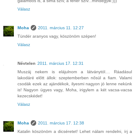
galambos is, a sima szív, a fehér szív...mindegyik:)))
Válasz
Moha
2011. március 11. 12:27
Tündér aranyos vagy, köszönöm szépen!
Válasz
Névtelen
2011. március 17. 12:31
Muszáj nekem is elájulnom a látványtól.... Ráadásul
lakodáré előtt állok: szeptemberben nősül a fiam. Valami
csodák ezek az ajándékok, ilyesmi nagyon jó lenne nekünk
is! Nagyon ügyes vagy, Moha, irigylem a két vacsa-vacsa
kezecskédet!
Válasz
Moha
2011. március 17. 12:38
Katalin köszönöm a dicséretet! Lehet nálam rendelni, írj a