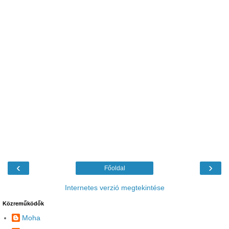
‹
›
Főoldal
Internetes verzió megtekintése
Közreműködők
Moha