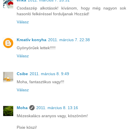
erika
2011. március 7. 20:31
Csodaszép alkotások! kívánom, hogy még nagyon sok
hasonló felkéréssel forduljanak Hozzád!
Válasz
Kreatív konyha
2011. március 7. 22:38
Gyönyörűek lettek!!!!!
Válasz
Csibe
2011. március 8. 9:49
Moha, fantasztikus vagy!!!
Válasz
Moha
2011. március 8. 13:16
Mézeskalács aranyos vagy, köszönöm!
Pixie köszi!