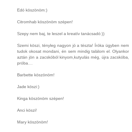
Edó köszönöm:)
Citromhab köszönöm szépen!
Szepy nem baj, te leszel a kreatív tanácsadó:))
Szemi köszi, tényleg nagyon jó a tészta! Íróka ügyben nem
tudok okosat mondani, én sem mindig találom el. Olyankor
aztán jön a zacskóból kinyom,kutyulás még, újra zacskóba,
próba....
Barbette köszönöm!
Jade köszi:)
Kinga köszönöm szépen!
Anci köszi!
Mary köszönöm!