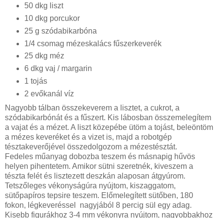
50 dkg liszt
10 dkg porcukor
25 g szódabikarbóna
1/4 csomag mézeskalács fűszerkeverék
25 dkg méz
6 dkg vaj / margarin
1 tojás
2 evőkanál víz
Nagyobb tálban összekeverem a lisztet, a cukrot, a
szódabikarbónát és a fűszert. Kis lábosban összemelegítem
a vajat és a mézet. A liszt közepébe ütöm a tojást, beleöntöm
a mézes keveréket és a vizet is, majd a robotgép
tésztakeverőjével összedolgozom a mézestésztát.
Fedeles műanyag dobozba teszem és másnapig hűvös
helyen pihentetem. Amikor sütni szeretnék, kiveszem a
tészta felét és lisztezett deszkán alaposan átgyúrom.
Tetszőleges vékonyságúra nyújtom, kiszaggatom,
sütőpapíros tepsire teszem. Előmelegített sütőben, 180
fokon, légkeveréssel nagyjából 8 percig sül egy adag.
Kisebb figurákhoz 3-4 mm vékonyra nyújtom, nagyobbakhoz