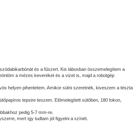
 szódabikarbónát és a fűszert. Kis lábosban összemelegítem a
eleöntöm a mézes keveréket és a vizet is, majd a robotgép
 helyen pihentetem. Amikor sütni szeretnék, kiveszem a tészta
őpapíros tepsire teszem. Előmelegített sütőben, 180 fokon,
obbakhoz pedig 5-7 mm-re.
zerre, mert így tudtam jól figyelni a színét.