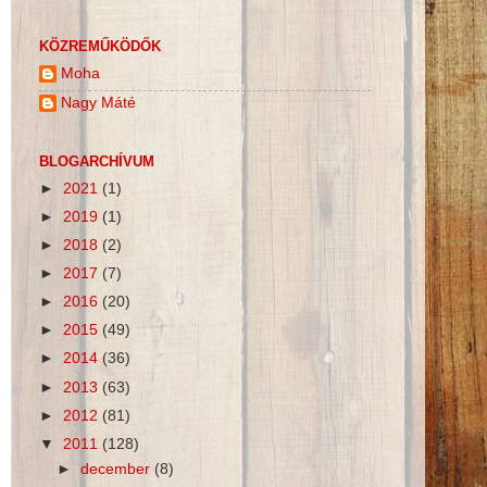
KÖZREMŰKÖDŐK
Moha
Nagy Máté
BLOGARCHÍVUM
►
2021
(1)
►
2019
(1)
►
2018
(2)
►
2017
(7)
►
2016
(20)
►
2015
(49)
►
2014
(36)
►
2013
(63)
►
2012
(81)
▼
2011
(128)
►
december
(8)