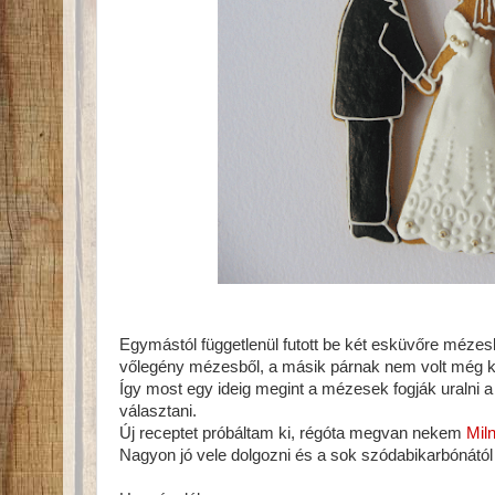
Egymástól függetlenül futott be két esküvőre méze
vőlegény mézesből, a másik párnak nem volt még k
Így most egy ideig megint a mézesek fogják uralni a
választani.
Új receptet próbáltam ki, régóta megvan nekem
Mil
Nagyon jó vele dolgozni és a sok szódabikarbónától