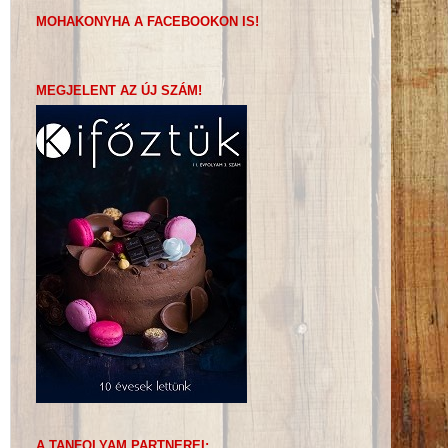
MOHAKONYHA A FACEBOOKON IS!
MEGJELENT AZ ÚJ SZÁM!
A TANFOLYAM PARTNEREI: