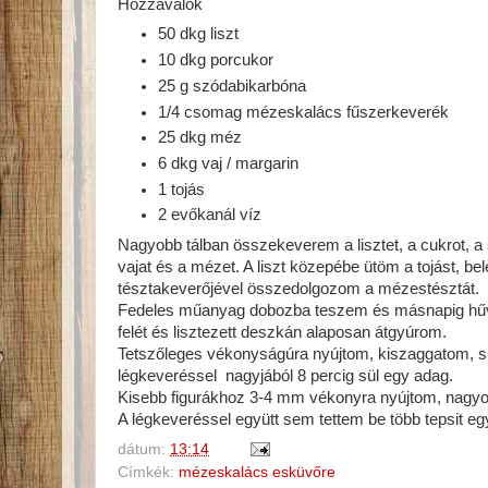
Hozzávalók
50 dkg liszt
10 dkg porcukor
25 g szódabikarbóna
1/4 csomag mézeskalács fűszerkeverék
25 dkg méz
6 dkg vaj / margarin
1 tojás
2 evőkanál víz
Nagyobb tálban összekeverem a lisztet, a cukrot, a
vajat és a mézet. A liszt közepébe ütöm a tojást, b
tésztakeverőjével összedolgozom a mézestésztát.
Fedeles műanyag dobozba teszem és másnapig hűvös
felét és lisztezett deszkán alaposan átgyúrom.
Tetszőleges vékonyságúra nyújtom, kiszaggatom, süt
légkeveréssel nagyjából 8 percig sül egy adag.
Kisebb figurákhoz 3-4 mm vékonyra nyújtom, nagy
A légkeveréssel együtt sem tettem be több tepsit egys
dátum:
13:14
Címkék:
mézeskalács esküvőre