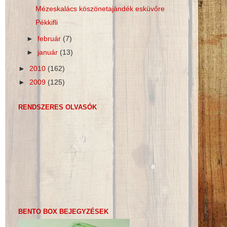
Mézeskalács köszönetajándék esküvőre
Pékkifli
►
február
(7)
►
január
(13)
►
2010
(162)
►
2009
(125)
RENDSZERES OLVASÓK
BENTO BOX BEJEGYZÉSEK