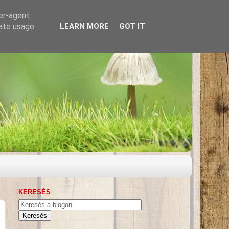
ser-agent
rate usage
LEARN MORE
GOT IT
KERESÉS