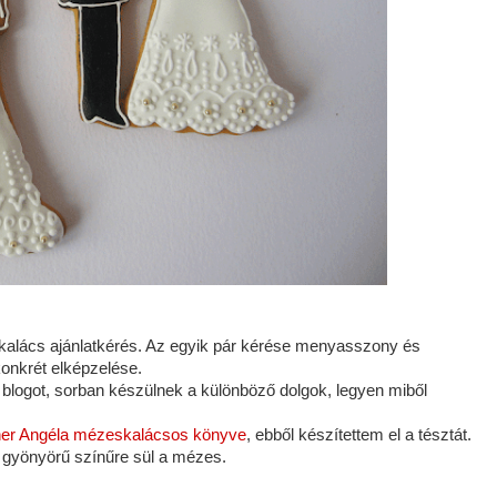
skalács ajánlatkérés. Az egyik pár kérése menyasszony és
onkrét elképzelése.
 blogot, sorban készülnek a különböző dolgok, legyen miből
ner Angéla mézeskalácsos könyve
, ebből készítettem el a tésztát.
 gyönyörű színűre sül a mézes.