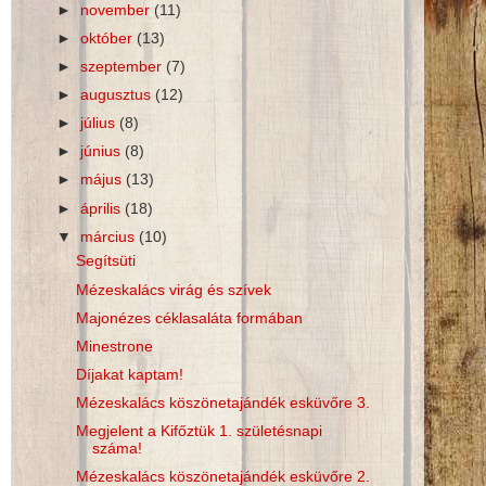
►
november
(11)
►
október
(13)
►
szeptember
(7)
►
augusztus
(12)
►
július
(8)
►
június
(8)
►
május
(13)
►
április
(18)
▼
március
(10)
Segítsüti
Mézeskalács virág és szívek
Majonézes céklasaláta formában
Minestrone
Díjakat kaptam!
Mézeskalács köszönetajándék esküvőre 3.
Megjelent a Kifőztük 1. születésnapi
száma!
Mézeskalács köszönetajándék esküvőre 2.