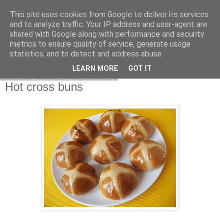
This site uses cookies from Google to deliver its services
Moha Konyha
and to analyze traffic. Your IP address and user-agent are
shared with Google along with performance and security
metrics to ensure quality of service, generate usage
statistics, and to detect and address abuse.
▼
LEARN MORE
GOT IT
2011. április 14., csütörtök
Hot cross buns