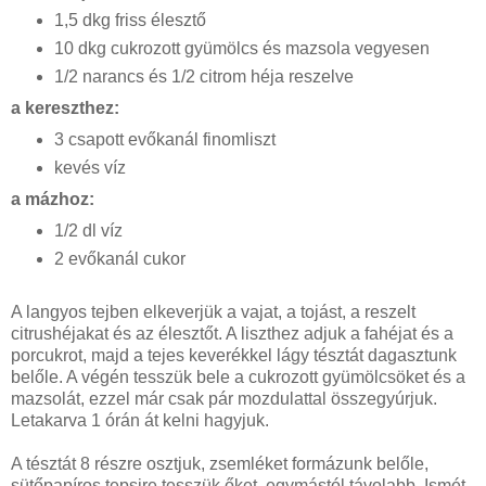
1,5 dkg friss élesztő
10 dkg cukrozott gyümölcs és mazsola vegyesen
1/2 narancs és 1/2 citrom héja reszelve
a kereszthez:
3 csapott evőkanál finomliszt
kevés víz
a
mázhoz:
1/2 dl víz
2 evőkanál cukor
A langyos tejben elkeverjük a vajat, a tojást, a reszelt
citrushéjakat és az élesztőt. A liszthez adjuk a fahéjat és a
porcukrot, majd a tejes keverékkel lágy tésztát dagasztunk
belőle. A végén tesszük bele a cukrozott gyümölcsöket és a
mazsolát, ezzel már csak pár mozdulattal összegyúrjuk.
Letakarva 1 órán át kelni hagyjuk.
A tésztát 8 részre osztjuk, zsemléket formázunk belőle,
sütőpapíros tepsire tesszük őket, egymástól távolabb. Ismét