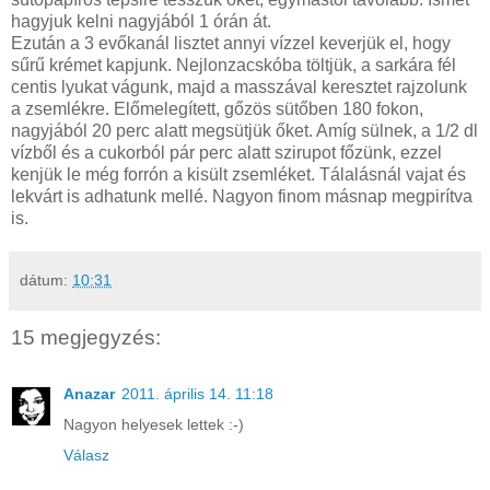
hagyjuk kelni nagyjából 1 órán át.
Ezután a 3 evőkanál lisztet annyi vízzel keverjük el, hogy
sűrű krémet kapjunk. Nejlonzacskóba töltjük, a sarkára fél
centis lyukat vágunk, majd a masszával keresztet rajzolunk
a zsemlékre. Előmelegített, gőzös sütőben 180 fokon,
nagyjából 20 perc alatt megsütjük őket. Amíg sülnek, a 1/2 dl
vízből és a cukorból pár perc alatt szirupot főzünk, ezzel
kenjük le még forrón a kisült zsemléket. Tálalásnál vajat és
lekvárt is adhatunk mellé. Nagyon finom másnap megpirítva
is.
dátum:
10:31
15 megjegyzés:
Anazar
2011. április 14. 11:18
Nagyon helyesek lettek :-)
Válasz