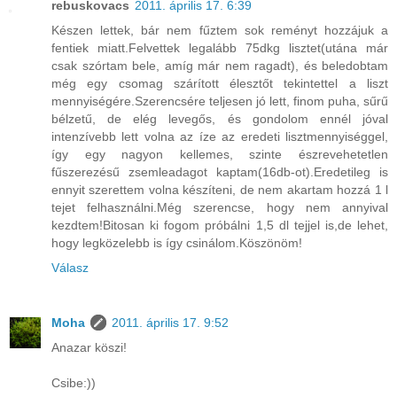
rebuskovacs
2011. április 17. 6:39
Készen lettek, bár nem fűztem sok reményt hozzájuk a
fentiek miatt.Felvettek legalább 75dkg lisztet(utána már
csak szórtam bele, amíg már nem ragadt), és beledobtam
még egy csomag szárított élesztőt tekintettel a liszt
mennyiségére.Szerencsére teljesen jó lett, finom puha, sűrű
bélzetű, de elég levegős, és gondolom ennél jóval
intenzívebb lett volna az íze az eredeti lisztmennyiséggel,
így egy nagyon kellemes, szinte észrevehetetlen
fűszerezésű zsemleadagot kaptam(16db-ot).Eredetileg is
ennyit szerettem volna készíteni, de nem akartam hozzá 1 l
tejet felhasználni.Még szerencse, hogy nem annyival
kezdtem!Bitosan ki fogom próbálni 1,5 dl tejjel is,de lehet,
hogy legközelebb is így csinálom.Köszönöm!
Válasz
Moha
2011. április 17. 9:52
Anazar köszi!
Csibe:))