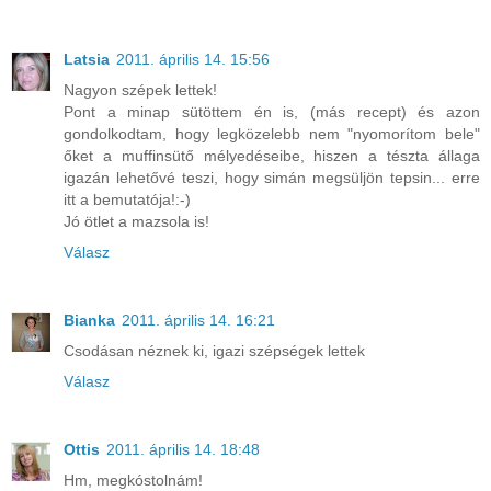
Latsia
2011. április 14. 15:56
Nagyon szépek lettek!
Pont a minap sütöttem én is, (más recept) és azon
gondolkodtam, hogy legközelebb nem "nyomorítom bele"
őket a muffinsütő mélyedéseibe, hiszen a tészta állaga
igazán lehetővé teszi, hogy simán megsüljön tepsin... erre
itt a bemutatója!:-)
Jó ötlet a mazsola is!
Válasz
Bianka
2011. április 14. 16:21
Csodásan néznek ki, igazi szépségek lettek
Válasz
Ottis
2011. április 14. 18:48
Hm, megkóstolnám!