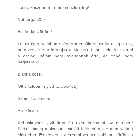
Terike köszönöm, remélem ízleni fog!
Notburga köszi!
Eszter köszönöm!
Latsia igen, valóban szépen megsülnek simán a tepsin is,
nem vesztik el a formájukat. Mazsola finom bele, ha szereti
a család, nálam nem rajonganak érte, de ebből nem
hagytam ki.
Bianka köszi!
Ottis küldöm, nyisd az ablakot:)
Szemi köszönöm!
Viki köszi:)
Rebuskovacs javítottam és ezer bocsánat az elírásért!
Pedig mindig átolvasom mielőtt feltenném, de nem voltam
elég éber. Egyébként az eredeti zsemle valóban sűrűbb a