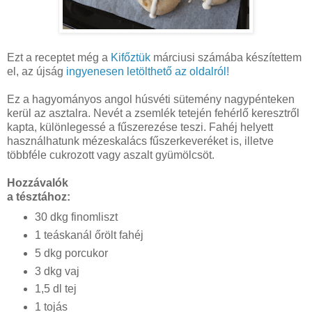
Ezt a receptet még a
Kifőztük
márciusi számába készítettem
el, az újság
ingyenesen letölthető az oldalról!
Ez a hagyományos angol húsvéti sütemény nagypénteken
kerül az asztalra. Nevét a zsemlék tetején fehérlő keresztről
kapta, különlegessé a fűszerezése teszi. Fahéj helyett
használhatunk mézeskalács fűszerkeveréket is, illetve
többféle cukrozott vagy aszalt gyümölcsöt.
Hozzávalók
a tésztához:
30 dkg finomliszt
1 teáskanál őrölt fahéj
5 dkg porcukor
3 dkg vaj
1,5 dl tej
1 tojás