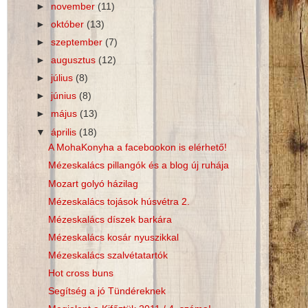
►
november
(11)
►
október
(13)
►
szeptember
(7)
►
augusztus
(12)
►
július
(8)
►
június
(8)
►
május
(13)
▼
április
(18)
A MohaKonyha a facebookon is elérhető!
Mézeskalács pillangók és a blog új ruhája
Mozart golyó házilag
Mézeskalács tojások húsvétra 2.
Mézeskalács díszek barkára
Mézeskalács kosár nyuszikkal
Mézeskalács szalvétatartók
Hot cross buns
Segítség a jó Tündéreknek