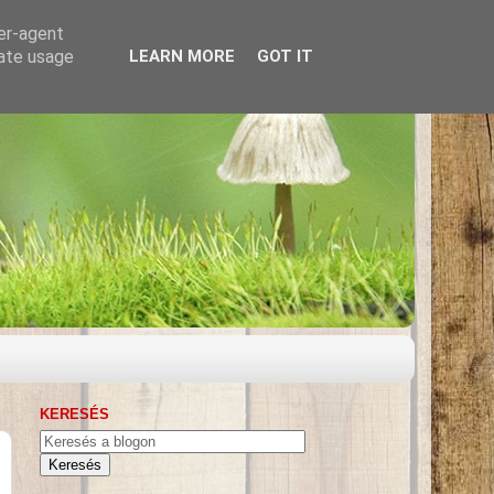
ser-agent
rate usage
LEARN MORE
GOT IT
KERESÉS