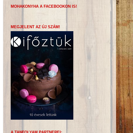
MOHAKONYHA A FACEBOOKON IS!
MEGJELENT AZ ÚJ SZÁM!
A TANFOLYAM PARTNEREI: