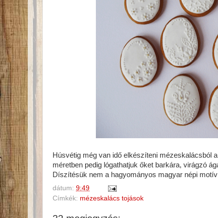
Húsvétig még van idő elkészíteni mézeskalácsból a t
méretben pedig lógathatjuk őket barkára, virágzó ág
Díszítésük nem a hagyományos magyar népi motívumo
dátum:
9:49
Címkék:
mézeskalács tojások