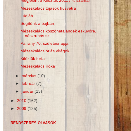
Megjelent a Kifőztük 2011 / 4. száma!
Mézeskalács tojások húsvétra
Lúdláb
Segítünk a bajban
Mézeskalács köszönetajándék esküvőre,
nászruhás sz...
Páfrány 70. születésnapja
Mézeskalács óriás virágok
Kifőztük torta
Mézeskalács íróka
►
március
(10)
►
február
(7)
►
január
(13)
►
2010
(162)
►
2009
(125)
RENDSZERES OLVASÓK