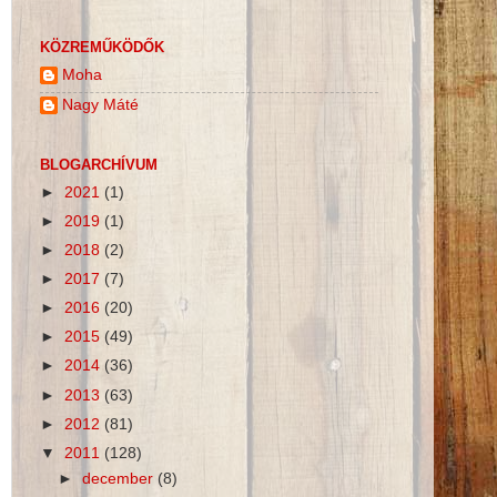
KÖZREMŰKÖDŐK
Moha
Nagy Máté
BLOGARCHÍVUM
►
2021
(1)
►
2019
(1)
►
2018
(2)
►
2017
(7)
►
2016
(20)
►
2015
(49)
►
2014
(36)
►
2013
(63)
►
2012
(81)
▼
2011
(128)
►
december
(8)