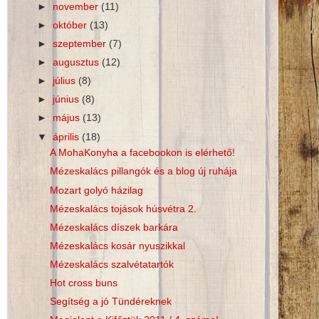
►
november
(11)
►
október
(13)
►
szeptember
(7)
►
augusztus
(12)
►
július
(8)
►
június
(8)
►
május
(13)
▼
április
(18)
A MohaKonyha a facebookon is elérhető!
Mézeskalács pillangók és a blog új ruhája
Mozart golyó házilag
Mézeskalács tojások húsvétra 2.
Mézeskalács díszek barkára
Mézeskalács kosár nyuszikkal
Mézeskalács szalvétatartók
Hot cross buns
Segítség a jó Tündéreknek