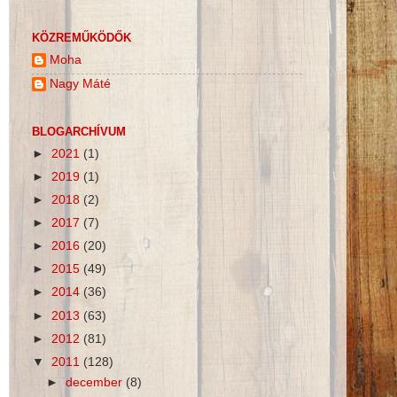
KÖZREMŰKÖDŐK
Moha
Nagy Máté
BLOGARCHÍVUM
►
2021
(1)
►
2019
(1)
►
2018
(2)
►
2017
(7)
►
2016
(20)
►
2015
(49)
►
2014
(36)
►
2013
(63)
►
2012
(81)
▼
2011
(128)
►
december
(8)