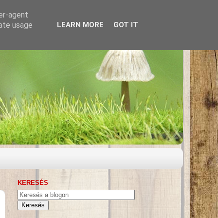
ser-agent
rate usage
LEARN MORE
GOT IT
KERESÉS