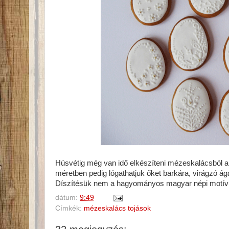
Húsvétig még van idő elkészíteni mézeskalácsból a t
méretben pedig lógathatjuk őket barkára, virágzó ág
Díszítésük nem a hagyományos magyar népi motívumo
dátum:
9:49
Címkék:
mézeskalács tojások