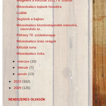
Megjelent a Kifőztük 2011 / 4. száma!
Mézeskalács tojások húsvétra
Lúdláb
Segítünk a bajban
Mézeskalács köszönetajándék esküvőre,
nászruhás sz...
Páfrány 70. születésnapja
Mézeskalács óriás virágok
Kifőztük torta
Mézeskalács íróka
►
március
(10)
►
február
(7)
►
január
(13)
►
2010
(162)
►
2009
(125)
RENDSZERES OLVASÓK