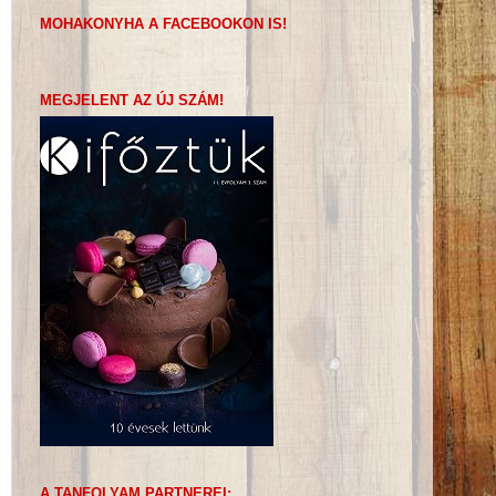
MOHAKONYHA A FACEBOOKON IS!
MEGJELENT AZ ÚJ SZÁM!
A TANFOLYAM PARTNEREI: