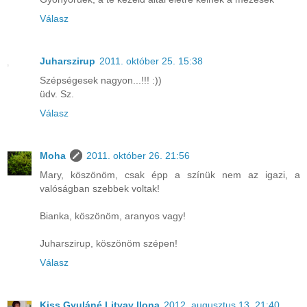
Válasz
Juharszirup
2011. október 25. 15:38
Szépségesek nagyon...!!! :))
üdv. Sz.
Válasz
Moha
2011. október 26. 21:56
Mary, köszönöm, csak épp a színük nem az igazi, a
valóságban szebbek voltak!
Bianka, köszönöm, aranyos vagy!
Juharszirup, köszönöm szépen!
Válasz
Kiss Gyuláné Litvay Ilona
2012. augusztus 13. 21:40