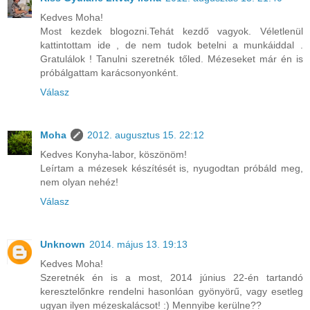
Kedves Moha!
Most kezdek blogozni.Tehát kezdő vagyok. Véletlenül
kattintottam ide , de nem tudok betelni a munkáiddal .
Gratulálok ! Tanulni szeretnék tőled. Mézeseket már én is
próbálgattam karácsonyonként.
Válasz
Moha
2012. augusztus 15. 22:12
Kedves Konyha-labor, köszönöm!
Leírtam a mézesek készítését is, nyugodtan próbáld meg,
nem olyan nehéz!
Válasz
Unknown
2014. május 13. 19:13
Kedves Moha!
Szeretnék én is a most, 2014 június 22-én tartandó
keresztelőnkre rendelni hasonlóan gyönyörű, vagy esetleg
ugyan ilyen mézeskalácsot! :) Mennyibe kerülne??