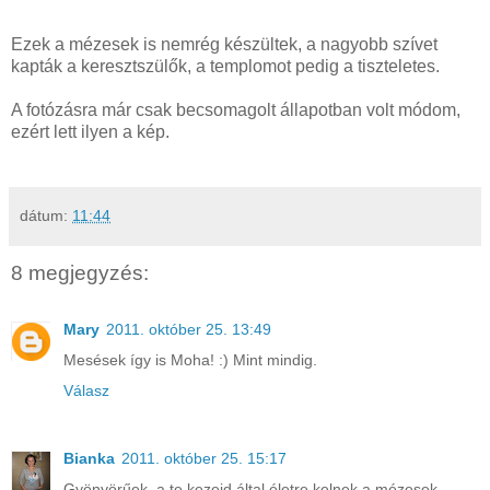
Ezek a mézesek is nemrég készültek, a nagyobb szívet
kapták a keresztszülők, a templomot pedig a tiszteletes.
A fotózásra már csak becsomagolt állapotban volt módom,
ezért lett ilyen a kép.
dátum:
11:44
8 megjegyzés:
Mary
2011. október 25. 13:49
Mesések így is Moha! :) Mint mindig.
Válasz
Bianka
2011. október 25. 15:17
Gyönyörűek, a te kezeid által életre kelnek a mézesek