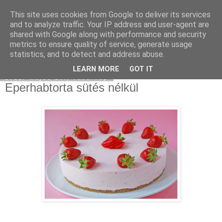
This site uses cookies from Google to deliver its services
Moha Konyha
and to analyze traffic. Your IP address and user-agent are
shared with Google along with performance and security
metrics to ensure quality of service, generate usage
statistics, and to detect and address abuse.
▼
LEARN MORE
GOT IT
2012. május 20., vasárnap
Eperhabtorta sütés nélkül