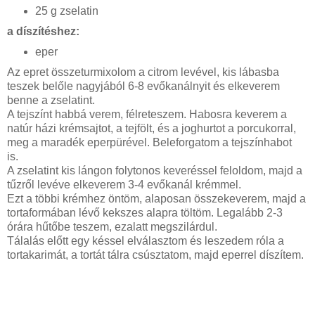
25 g zselatin
a díszítéshez:
eper
Az epret összeturmixolom a citrom levével, kis lábasba
teszek belőle nagyjából 6-8 evőkanálnyit és elkeverem
benne a zselatint.
A tejszínt habbá verem, félreteszem. Habosra keverem a
natúr házi krémsajtot, a tejfölt, és a joghurtot a porcukorral,
meg a maradék eperpürével. Beleforgatom a tejszínhabot
is.
A zselatint kis lángon folytonos keveréssel feloldom, majd a
tűzről levéve elkeverem 3-4 evőkanál krémmel.
Ezt a többi krémhez öntöm, alaposan összekeverem, majd a
tortaformában lévő kekszes alapra töltöm. Legalább 2-3
órára hűtőbe teszem, ezalatt megszilárdul.
Tálalás előtt egy késsel elválasztom és leszedem róla a
tortakarimát, a tortát tálra csúsztatom, majd eperrel díszítem.