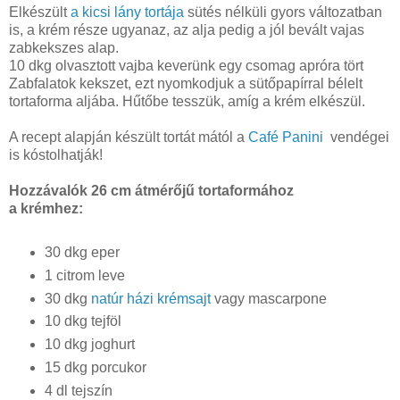
Elkészült
a kicsi lány tortája
sütés nélküli gyors változatban
is, a krém része ugyanaz, az alja pedig a jól bevált vajas
zabkekszes alap.
10 dkg olvasztott vajba keverünk egy csomag apróra tört
Zabfalatok kekszet, ezt nyomkodjuk a sütőpapírral bélelt
tortaforma aljába. Hűtőbe tesszük, amíg a krém elkészül.
A recept alapján készült tortát mától a
Café Panini
vendégei
is kóstolhatják!
Hozzávalók 26 cm átmérőjű tortaformához
a krémhez:
30 dkg eper
1 citrom leve
30 dkg
natúr házi krémsajt
vagy mascarpone
10 dkg tejföl
10 dkg joghurt
15 dkg porcukor
4 dl tejszín