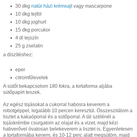
30 dkg
natúr házi krémsajt
vagy mascarpone
10 dkg tejföl
10 dkg joghurt
15 dkg porcukor
4 dl tejszín
25 g zselatin
a díszítéshez:
eper
citromfűlevelek
A sütőt bekapcsolom 180 fokra, a tortaforma aljába
sütőpapírt teszek.
Az egész tojásokat a cukorral habosra keverem a
robotgéppel, legalább 10 percen keresztül.
Összeszitálom
a
lisztet a kakaóporral és a sütőporral. A tál szélénél a
tojáskrémbe csurgatom az olajat és a vizet, majd kézi
habverővel óvatosan belekeverem a lisztet is. Egyenletesen
a tortaformába kenem, és 10-12 perc alatt megsütöm, majd