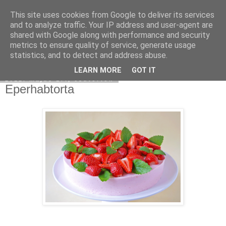
This site uses cookies from Google to deliver its services
Moha Konyha
and to analyze traffic. Your IP address and user-agent are
shared with Google along with performance and security
metrics to ensure quality of service, generate usage
statistics, and to detect and address abuse.
▼
LEARN MORE
GOT IT
2012. május 17., csütörtök
Eperhabtorta