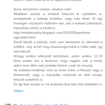
Anna, köszönöm szépen, átadom neki!
Általában azokat a tortákat fotózom le szeletben is,
amelyeknek a belseje érdekes, vagy más lehet. Itt egy
homogén rózsaszín habkrém van, alul a kakaós piskótával,
hasonlóan ehhez a tortához:
http://mohakonyha.blogspot.com/2010/05/epertorta-
egerekkel.html
Ennél látszik a piskóta, mert nem bénáztam el, kikentem a
szélére, míg ennél meg összezsugorodott a hűlés alatt, így
nem látszik.
Amúgy amikor elkészült lefotóztam, aztán amikor 12-15
éhes ember lesi a kezemet, hogy vágjam már a tortát,
akkor nem állok neki szeletet fotózni, csak ha muszáj.
Az érdekes tortáknál, mint az orosz krém, a Mozart, vagy a
feketeerdő, vagy a mandulás csokisnál az első recept,
készült szeletfotó is.
Ez így lesz ezután is, ha érdemes,lesz kép róla szeletben is.
Válasz