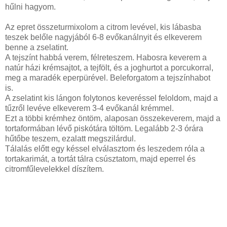
hűlni hagyom.
Az epret összeturmixolom a citrom levével, kis lábasba
teszek belőle nagyjából 6-8 evőkanálnyit és elkeverem
benne a zselatint.
A tejszínt habbá verem, félreteszem. Habosra keverem a
natúr házi krémsajtot, a tejfölt, és a joghurtot a porcukorral,
meg a maradék eperpürével. Beleforgatom a tejszínhabot
is.
A zselatint kis lángon folytonos keveréssel feloldom, majd a
tűzről levéve elkeverem 3-4 evőkanál krémmel.
Ezt a többi krémhez öntöm, alaposan összekeverem, majd a
tortaformában lévő piskótára töltöm. Legalább 2-3 órára
hűtőbe teszem, ezalatt megszilárdul.
Tálalás előtt egy késsel elválasztom és leszedem róla a
tortakarimát, a tortát tálra csúsztatom, majd eperrel és
citromfűlevelekkel díszítem.