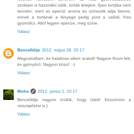
szoktam is használni sütik, torták tetejére. Ilyen tortába nem
tenném, mert az eperízt aroma és színezék adja benne,
ennek a tortának a lényege pedig pont a valódi, friss
gyümölcs. Attól legyen eperíze, meg színe.
Válasz
BenceIldije
2012. május 28. 20:17
Megcsináltam, és hatalmas sikert aratott! Nagyon finom lett,
és gyönyörű. Nagyon köszi! :-)
Válasz
Moha
2012. június 1. 10:17
BenceIldije nagyon örülök, hogy ízlett! Köszönöm a
visszajelzést is:)
Válasz