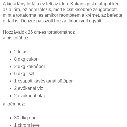
A kicsi lány tortája ez lett az idén. Kakaós piskótalapot kért
az aljára, ez nem látszik, mert kicsit kisebbre zsugorodott,
mint a tortaforma, és amikor ráöntöttem a krémet, az befedte
oldalt is. De ízre passzolt hozzá, finom volt együtt.
Hozzávalók 26 cm-es tortaformához
a piskótához:
2 tojás
8 dkg cukor
2 dkg kakaópor
6 dkg liszt
1 csapott kávéskanál sütőpor
2 evőkanál víz
2 evőkanál olaj
a krémhez:
30 dkg eper
1 citrom leve