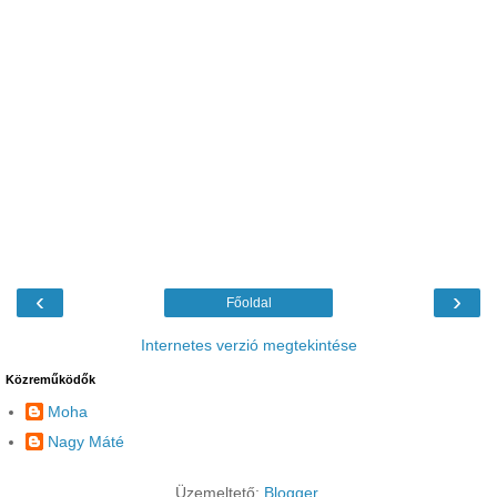
‹
›
Főoldal
Internetes verzió megtekintése
Közreműködők
Moha
Nagy Máté
Üzemeltető:
Blogger
.