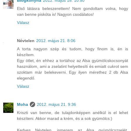
Blogkonyha
2012. május 18. 10:50
Első látásra beleszerettem! Nem gondoltam volna, hogy
van benne piskóta is! Nagyon csodálatos!
Válasz
Névtelen
2012. május 21. 8:06
A torta nagyon szép és tudom, hogy finom is, én is
készítem.
Egy ötlet, én ehhez a tortához az Alsa gyümölcskocsonyát
használom, ami a zselatint helyettesíti és emiatt cukrot sem
szoktam már belekeverni. Egy ilyen mérethez 2 db Alsa
elegendő.
Válasz
Moha
2012. május 21. 9:36
Kriszti van benne, de tulajdonképpen anélkül is el lehet
készíteni. Akkor marad a krém, és a sok gyümölcs:)
Kedves Névtelen, ismerem az Alsa gyümölcszselét,