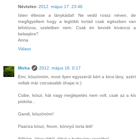
Névtelen
2012. május 17. 23:46
Isten éltesse a lánykádat! Ne vedd rossz néven, de
megfigyeltem hogy a legtöbb tortád csak egészben van
lefotózva, szeletben nem. Csak én lennék kíváncsi a
belsejére?
Anna
Válasz
Moha
2012. május 18. 0:17
Emi, köszönöm, most ilyen egyszerűt kért a kicsi lány, azért
voltak már csicsásabb óhajai is:)
Csibe, köszi, hát nagy meglepetés nem volt, csak az a kis
piskóta...
Gandi, köszönöm!
Paariza köszi, finom, könnyű torta lett!
Ildikóm, jókor jöttél, jöhet a hajtovány cserébe!