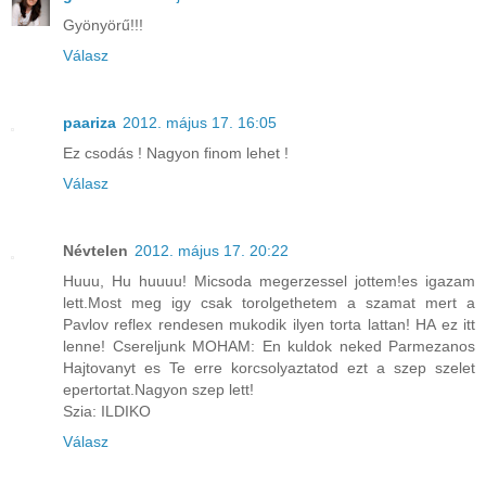
Gyönyörű!!!
Válasz
paariza
2012. május 17. 16:05
Ez csodás ! Nagyon finom lehet !
Válasz
Névtelen
2012. május 17. 20:22
Huuu, Hu huuuu! Micsoda megerzessel jottem!es igazam
lett.Most meg igy csak torolgethetem a szamat mert a
Pavlov reflex rendesen mukodik ilyen torta lattan! HA ez itt
lenne! Csereljunk MOHAM: En kuldok neked Parmezanos
Hajtovanyt es Te erre korcsolyaztatod ezt a szep szelet
epertortat.Nagyon szep lett!
Szia: ILDIKO
Válasz