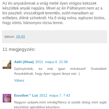
Az én anyukámnak a virág mellé ilyen virágos kekszek
készültek anyák napjára. Mivel az én Páfrányom nem az a
kis pasztell, visszafogott teremtés, ezért maradtam az
erőteljes, élénk színeknél. Ha ő virág volna, egészen biztos,
hogy vörös, bársonyos rózsa lenne.
dátum:
18:43
11 megjegyzés:
Adél (Afraa)
2012. május 6. 21:06
Gyönyörűek, ez már igazi művészet! Gratulálok
Anyukádnak, hogy ilyen ügyes lánya van :)
Válasz
Erzsébet " Lizi
2012. május 7. 7:43
Nagyon szépek,mint mindig!Nincs is szebb dolog mint saját
készítésű ajándékot készíteni.