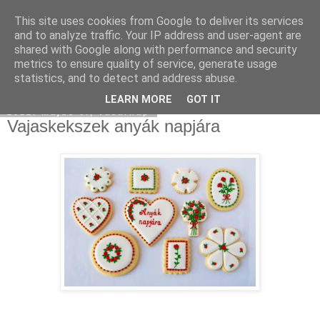
This site uses cookies from Google to deliver its services
Moha Konyha
and to analyze traffic. Your IP address and user-agent are
shared with Google along with performance and security
metrics to ensure quality of service, generate usage
statistics, and to detect and address abuse.
▼
LEARN MORE
GOT IT
2012. május 6., vasárnap
Vajaskekszek anyák napjára