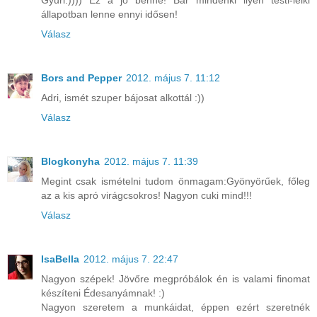
Gyuri:)))) Ez a jó benne! Bár mindenki ilyen testi-lelki
állapotban lenne ennyi idősen!
Válasz
Bors and Pepper
2012. május 7. 11:12
Adri, ismét szuper bájosat alkottál :))
Válasz
Blogkonyha
2012. május 7. 11:39
Megint csak ismételni tudom önmagam:Gyönyörűek, főleg
az a kis apró virágcsokros! Nagyon cuki mind!!!
Válasz
IsaBella
2012. május 7. 22:47
Nagyon szépek! Jövőre megpróbálok én is valami finomat
készíteni Édesanyámnak! :)
Nagyon szeretem a munkáidat, éppen ezért szeretnék