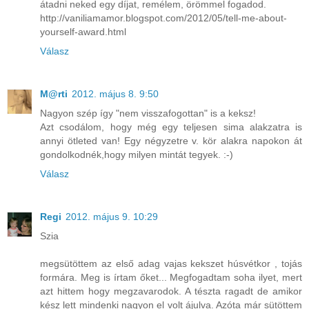
átadni neked egy díjat, remélem, örömmel fogadod.
http://vaniliamamor.blogspot.com/2012/05/tell-me-about-
yourself-award.html
Válasz
M@rti
2012. május 8. 9:50
Nagyon szép így "nem visszafogottan" is a keksz!
Azt csodálom, hogy még egy teljesen sima alakzatra is
annyi ötleted van! Egy négyzetre v. kör alakra napokon át
gondolkodnék,hogy milyen mintát tegyek. :-)
Válasz
Regi
2012. május 9. 10:29
Szia
megsütöttem az első adag vajas kekszet húsvétkor , tojás
formára. Meg is írtam őket... Megfogadtam soha ilyet, mert
azt hittem hogy megzavarodok. A tészta ragadt de amikor
kész lett mindenki nagyon el volt ájulva. Azóta már sütöttem