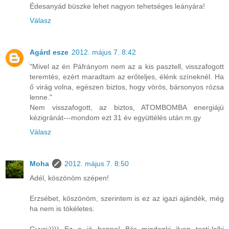
Édesanyád büszke lehet nagyon tehetséges leányára!
Válasz
Agárd esze
2012. május 7. 8:42
"Mivel az én Páfrányom nem az a kis pasztell, visszafogott
teremtés, ezért maradtam az erőteljes, élénk színeknél. Ha
ő virág volna, egészen biztos, hogy vörös, bársonyos rózsa
lenne."
Nem visszafogott, az biztos, ATOMBOMBA energiájú
kézigránát---mondom ezt 31 év együttélés után:m.gy
Válasz
Moha
2012. május 7. 8:50
Adél, köszönöm szépen!
Erzsébet, köszönöm, szerintem is ez az igazi ajándék, még
ha nem is tökéletes.