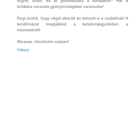
M@rti, köszi, és te gondolkodsz a köralakon? Hát a
tortáidra micsoda gyönyörűségeket varázsolsz!
Regi örülök, hogy végül sikerült és tetszett is a családnak! A
terülőmázat megtalálod a tartalomjegyzékben a
mézeseknél!
Abraxas, köszönöm szépen!
Válasz