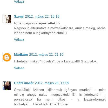
Válasz
Szemi
2012. május 22. 18:18
Ismét nagyon szépek lettek! :)
Nagyon jó alternatíva a mézeskalácsra, amit a meleg, párás
időben nem a legkönnyebb sütni.:)
Válasz
Márikám
2012. május 22. 21:10
Hihetetlen miket "művelsz". Le a kalappal!!! Gratulálok.
Válasz
ChéfTündér
2012. május 28. 17:59
Gratulálok! Ízléses, kifinomult igényes munka!!! - mint
mindig ahogy nálad megszoktuk! Én is kérdezném -
persze,csak ha nem titkos! - a kiszúróformák
lelőhelyét.....köszi! üdv. ChéfTündér