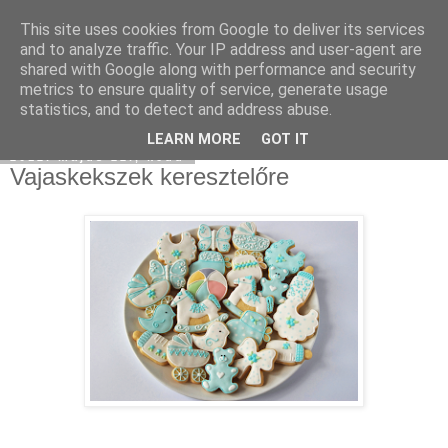
This site uses cookies from Google to deliver its services
Moha Konyha
and to analyze traffic. Your IP address and user-agent are
shared with Google along with performance and security
metrics to ensure quality of service, generate usage
statistics, and to detect and address abuse.
▼
LEARN MORE
GOT IT
2012. május 22., kedd
Vajaskekszek keresztelőre