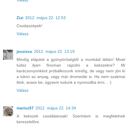
Válasz
Zizi
2012. május 22. 12:53
Csodaszépek!
Válasz
jeszizsu
2012. május 22. 13:19
Mindíg elájulok a gyönyörűségtől a munkáid láttán! Mivel
tudsz ilyen finoman rajzolni a kekszekre? Mi
karácsonyonként próbálkozunk mindíg, de vagy nem jön ki
a lukon az anyag, vagy már dromedár is. Ha nem szakmai
titok, avass be, úgysem tudunk a nyomodba érni... :)
Válasz
marisz57
2012. május 22. 14:34
A kekszek csodálatosak! Szerintem is megfelelnek
keresztelőre.