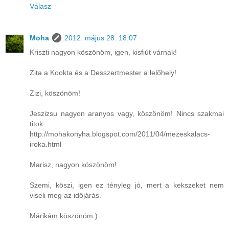
Válasz
Moha
2012. május 28. 18:07
Kriszti nagyon köszönöm, igen, kisfiút várnak!
Zita a Kookta és a Desszertmester a lelőhely!
Zizi, köszönöm!
Jeszizsu nagyon aranyos vagy, köszönöm! Nincs szakmai
titok:
http://mohakonyha.blogspot.com/2011/04/mezeskalacs-
iroka.html
Marisz, nagyon köszönöm!
Szemi, köszi, igen ez tényleg jó, mert a kekszeket nem
viseli meg az időjárás.
Márikám köszönöm:)