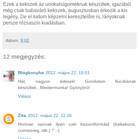
Ezek a kekszek az unokahúgoméknak készültek, igazából
még csak babaváró kekszek, augusztusban érkezik a kis
legény. De el tudom képzelni keresztelőre is, lányoknak
persze rózsaszín kiadásban.
dátum:
9:02
12 megjegyzés:
Blogkonyha
2012. május 22. 10:01
Hát, nagyon édesek! Gondolom fiúcskának
készültek...Mestermunka! Gyönyörű!
Válasz
Zita
2012. május 22. 11:16
Honnan vannak ilyen cuki kiszúróformáid (babakocsi,
cumisüveg, stb.) ? :-)