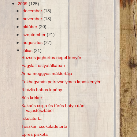
▼
2009
(125)
►
december
(18)
►
november
(18)
►
október
(20)
►
szeptember
(21)
►
augusztus
(27)
▼
július
(21)
Rozsos joghurtos riegel kenyér
Fagylalt ostyatálkában
Anna meggyes máktortája
Fokhagymás petrezselymes laposkenyér
Ribizlis habos lepény
Sós kréker
Kakaós csiga és túrós batyu dán
vajastésztából
Iskolatorta
Toszkán csokoládétorta
Epres piskóta