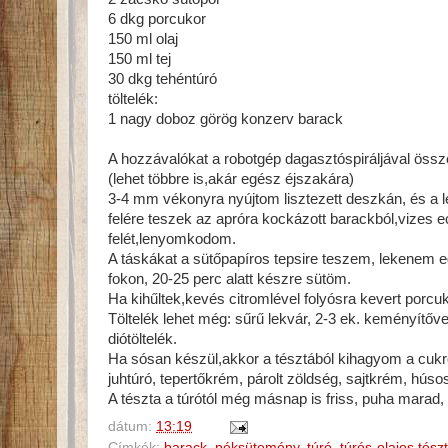
6 dkg porcukor
150 ml olaj
150 ml tej
30 dkg tehéntúró
töltelék:
1 nagy doboz görög konzerv barack
A hozzávalókat a robotgép dagasztóspiráljával össz
(lehet többre is,akár egész éjszakára)
3-4 mm vékonyra nyújtom lisztezett deszkán, és a 
felére teszek az apróra kockázott barackból,vizes 
felét,lenyomkodom.
A táskákat a sütőpapíros tepsire teszem, lekenem eg
fokon, 20-25 perc alatt készre sütöm.
Ha kihűltek,kevés citromlével folyósra kevert porc
Töltelék lehet még: sűrű lekvár, 2-3 ek. keményítőv
diótöltelék.
Ha sósan készül,akkor a tésztából kihagyom a cukrot,
juhtúró, tepertőkrém, párolt zöldség, sajtkrém, húso
A tészta a túrótól még másnap is friss, puha marad,
dátum:
13:19
Címkék:
barack
,
péksütemény
,
túró
,
túrós-olajos tész