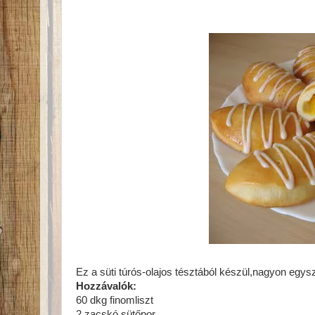
Ez a süti túrós-olajos tésztából készül,nagyon egys
Hozzávalók:
60 dkg finomliszt
2 zacskó sütőpor