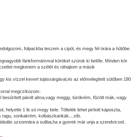
edolgozom, folpackba teszem a cipót, és megy fél órára a hűtőbe.
legnagyobb fánkformámmal köröket szúrok ki belőle. Minden kör
ecsettel megkenem a szélét és ráhajtom a másik
y kis vízzel kevert tojássárgával,és az előmelegített sütőben 180
ukorral megcsíkozom.
el besűrített párolt alma,vagy meggy, túrókrém, főzött mák,-vagy
 helyette 1 tk.só megy bele. Töltelék lehet pirított káposzta,
s ragu, sonkakrém, kolbászkarikák....stb.
 ideális uzsonnára a suliba,ha a gyerek már unja a szendvicset.
ta