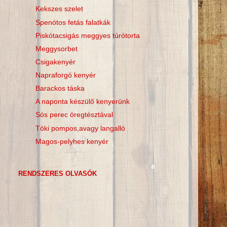
Kekszes szelet
Spenótos fetás falatkák
Piskótacsigás meggyes túrótorta
Meggysorbet
Csigakenyér
Napraforgó kenyér
Barackos táska
A naponta készülő kenyerünk
Sós perec öregtésztával
Töki pompos,avagy langalló
Magos-pelyhes kenyér
RENDSZERES OLVASÓK