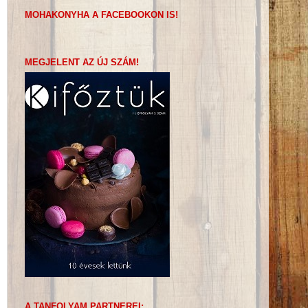
MOHAKONYHA A FACEBOOKON IS!
MEGJELENT AZ ÚJ SZÁM!
A TANFOLYAM PARTNEREI: