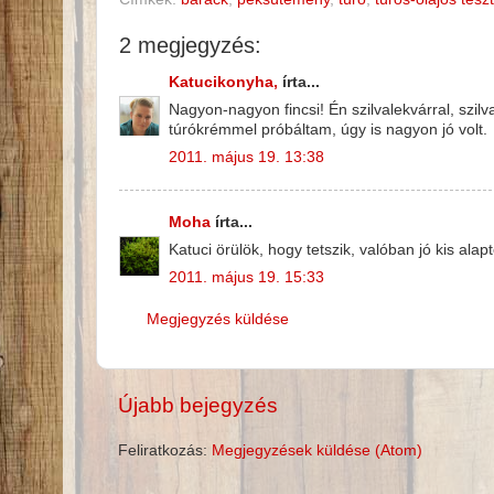
2 megjegyzés:
Katucikonyha,
írta...
Nagyon-nagyon fincsi! Én szilvalekvárral, szi
túrókrémmel próbáltam, úgy is nagyon jó volt.
2011. május 19. 13:38
Moha
írta...
Katuci örülök, hogy tetszik, valóban jó kis ala
2011. május 19. 15:33
Megjegyzés küldése
Újabb bejegyzés
Feliratkozás:
Megjegyzések küldése (Atom)