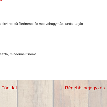
lvalekváros túrókrémmel és medvehagymás, túrós, tarjás
ptészta, mindennel finom!
Főoldal
Régebbi bejegyzés