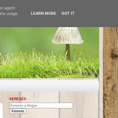
ser-agent
rate usage
LEARN MORE
GOT IT
KERESÉS