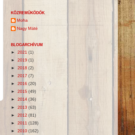
KÖZREMŰKÖDŐK
Moha
Nagy Máté
BLOGARCHÍVUM
►
2021
(1)
►
2019
(1)
►
2018
(2)
►
2017
(7)
►
2016
(20)
►
2015
(49)
►
2014
(36)
►
2013
(63)
►
2012
(81)
►
2011
(128)
►
2010
(162)