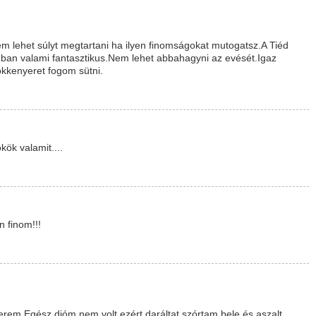
em lehet súlyt megtartani ha ilyen finomságokat mutogatsz.A Tiéd
ban valami fantasztikus.Nem lehet abbahagyni az evését.Igaz
ökkenyeret fogom sütni.
kök valamit....
n finom!!!
erem.Egész dióm nem volt,ezért daráltat szórtam bele és aszalt