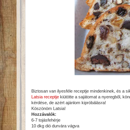
Biztosan van ilyesféle receptje mindenkinek, és a s
Latsia receptje
kiütötte a sajátomat a nyeregből, kö
kérdése, de azért ajánlom kipróbálásra!
Köszönöm Latsia!
Hozzávalók:
6-7 tojásfehérje
10 dkg dió durvára vágva