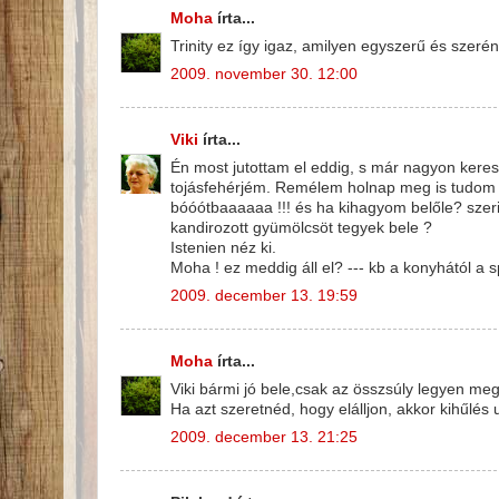
Moha
írta...
Trinity ez így igaz, amilyen egyszerű és szerén
2009. november 30. 12:00
Viki
írta...
Én most jutottam el eddig, s már nagyon kere
tojásfehérjém. Remélem holnap meg is tudom c
bóóótbaaaaaa !!! és ha kihagyom belőle? szer
kandirozott gyümölcsöt tegyek bele ?
Istenien néz ki.
Moha ! ez meddig áll el? --- kb a konyhától a sp
2009. december 13. 19:59
Moha
írta...
Viki bármi jó bele,csak az összsúly legyen meg
Ha azt szeretnéd, hogy elálljon, akkor kihűlés
2009. december 13. 21:25