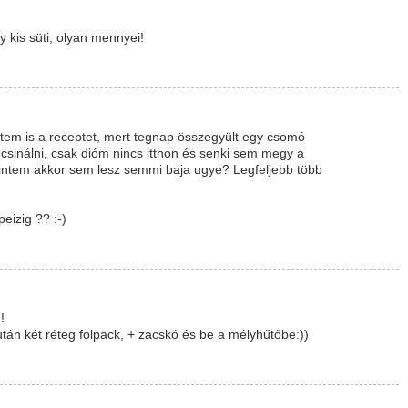
y kis süti, olyan mennyei!
stem is a receptet, mert tegnap összegyült egy csomó
sinálni, csak dióm nincs itthon és senki sem megy a
intem akkor sem lesz semmi baja ugye? Legfeljebb több
eizig ?? :-)
!
 után két réteg folpack, + zacskó és be a mélyhűtőbe:))