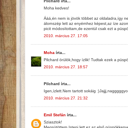
Pilchard írta...
Moha kedves!
Ááá,én nem is jövök többet az oldaladra,így n
álomszép lett az enyémhez képest,az íze azon
picit módosítottam,de ezentúl csak ezt a püsp
2010. március 27. 17:05
Moha
írta...
Pilchard örülök,hogy ízlik! Tudtak ezek a püspö
2010. március 27. 18:57
Pilchard írta...
Igen,ízlett.Nem tartott sokáig :)Jajjj,nagggggyo
2010. március 27. 21:32
Emil Stefán
írta...
Sziasztok!
Megsütöttem,Isteni lett,ez az első püspökkeny