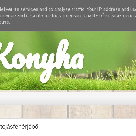
liver its services and to analyze traffic. Your IP address and u
rmance and security metrics to ensure quality of service, gene
buse.
onyha
ojásfehérjéből