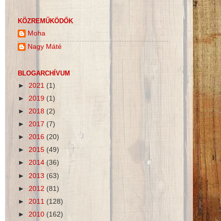
KÖZREMŰKÖDŐK
Moha
Nagy Máté
BLOGARCHÍVUM
►
2021
(1)
►
2019
(1)
►
2018
(2)
►
2017
(7)
►
2016
(20)
►
2015
(49)
►
2014
(36)
►
2013
(63)
►
2012
(81)
►
2011
(128)
►
2010
(162)