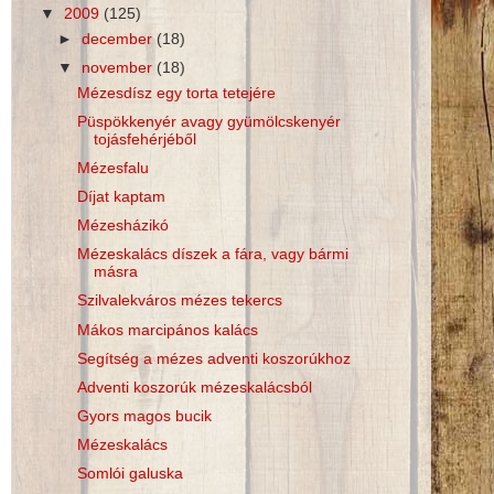
▼
2009
(125)
►
december
(18)
▼
november
(18)
Mézesdísz egy torta tetejére
Püspökkenyér avagy gyümölcskenyér
tojásfehérjéből
Mézesfalu
Díjat kaptam
Mézesházikó
Mézeskalács díszek a fára, vagy bármi
másra
Szilvalekváros mézes tekercs
Mákos marcipános kalács
Segítség a mézes adventi koszorúkhoz
Adventi koszorúk mézeskalácsból
Gyors magos bucik
Mézeskalács
Somlói galuska