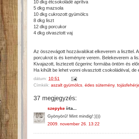
10 dkg étcsokoládé aprítva
5 dkg mazsola
10 dkg cukrozott gyümölcs
8 dkg liszt
12 dkg porcukor
4 dkg olvasztott vaj
Az összevágott hozzávalókat elkeverem a liszttel. A
porcukrot is és keményre verem. Belekeverem a liszt
Kivajazott, lisztezett őzgerinc formába öntöm és el
Ha kihűlt be lehet vonni olvasztott csokoládéval, de 
dátum:
10:51
Címkék:
aszalt gyümölcs
,
édes sütemény
,
tojásfehérj
37 megjegyzés:
szepyke
írta...
Gyönyörű! Mint mindig!:))))
2009. november 26. 13:22