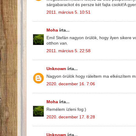
sárgabarackot és persze két fajta csokit!A gy
2011. március 5. 10:51
Moha
írta...
Emil Stefán nagyon örülök, hogy ilyen sikere vo
otthon van.
2011. március 5. 22:58
Unknown
írta...
Nagyon örülök hogy ráleltem ma elkészítem má
2020. december 16. 7:06
Moha
írta...
Remélem ízleni fog:)
2020. december 17. 8:28
Unknown
írta...