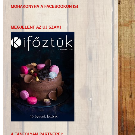
MOHAKONYHA A FACEBOOKON IS!
MEGJELENT AZ ÚJ SZÁM!
A TANFOLYAM PARTNEREI: