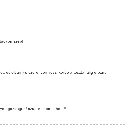
 Nagyon szép!
t, és olyan kis szerényen veszi körbe a tészta, alig érezni,
ilyen gazdagon! szuper finom lehet!!!!