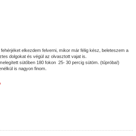
 fehérjéket elkezdem felverni, mikor már félig kész, beleteszem a
es dolgokat és végül az olvasztott vajat is.
őmelegített sütőben 180 fokon 25- 30 percig sütöm. (tűpróba!)
enélkül is nagyon finom.
e