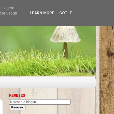
ser-agent
rate usage
LEARN MORE
GOT IT
KERESÉS