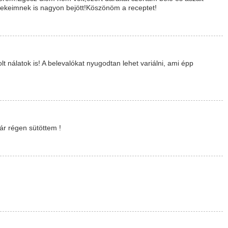
erekeimnek is nagyon bejött!Köszönöm a receptet!
lt nálatok is! A belevalókat nyugodtan lehet variálni, ami épp
r régen sütöttem !