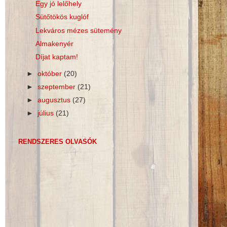
Egy jó lelőhely
Sütőtökös kuglóf
Lekváros mézes sütemény
Almakenyér
Díjat kaptam!
►
október
(20)
►
szeptember
(21)
►
augusztus
(27)
►
július
(21)
RENDSZERES OLVASÓK