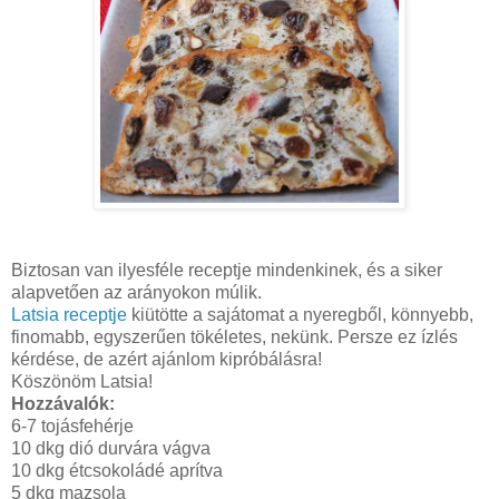
Biztosan van ilyesféle receptje mindenkinek, és a siker
alapvetően az arányokon múlik.
Latsia receptje
kiütötte a sajátomat a nyeregből, könnyebb,
finomabb, egyszerűen tökéletes, nekünk. Persze ez ízlés
kérdése, de azért ajánlom kipróbálásra!
Köszönöm Latsia!
Hozzávalók:
6-7 tojásfehérje
10 dkg dió durvára vágva
10 dkg étcsokoládé aprítva
5 dkg mazsola