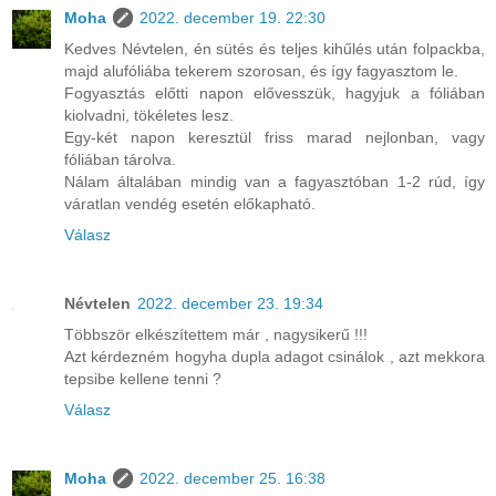
Moha
2022. december 19. 22:30
Kedves Névtelen, én sütés és teljes kihűlés után folpackba,
majd alufóliába tekerem szorosan, és így fagyasztom le.
Fogyasztás előtti napon elővesszük, hagyjuk a fóliában
kiolvadni, tökéletes lesz.
Egy-két napon keresztül friss marad nejlonban, vagy
fóliában tárolva.
Nálam általában mindig van a fagyasztóban 1-2 rúd, így
váratlan vendég esetén előkapható.
Válasz
Névtelen
2022. december 23. 19:34
Többször elkészítettem már , nagysikerű !!!
Azt kérdezném hogyha dupla adagot csinálok , azt mekkora
tepsibe kellene tenni ?
Válasz
Moha
2022. december 25. 16:38