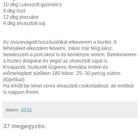
10 dkg cukrozott gyümölcs
8 dkg liszt
12 dkg porcukor
4 dkg olvasztott vaj
Az összevágott hozzávalókat elkeverem a liszttel. A
fehérjéket elkezdem felverni, mikor már félig kész,
beleteszem a porcukrot is és keményre verem. Belekeverem
a lisztes dolgokat és végül az olvasztott vajat is.
Kivajazott, lisztezett őzgerinc formába öntöm és
előmelegített sütőben 180 fokon 25- 30 percig sütöm.
(tűpróba!)
Ha kihűlt be lehet vonni olvasztott csokoládéval, de enélkül
is nagyon finom.
dátum:
10:51
37 megjegyzés: