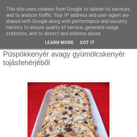
This site uses cookies from Google to deliver its services
Moha Konyha
and to analyze traffic. Your IP address and user-agent are
shared with Google along with performance and security
metrics to ensure quality of service, generate usage
statistics, and to detect and address abuse.
▼
LEARN MORE
GOT IT
2009. november 26., csütörtök
Püspökkenyér avagy gyümölcskenyér
tojásfehérjéből