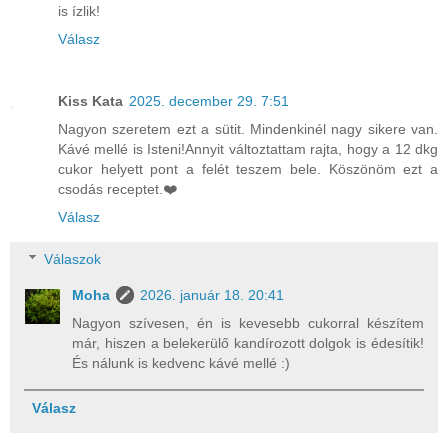
is ízlik!
Válasz
Kiss Kata
2025. december 29. 7:51
Nagyon szeretem ezt a sütit. Mindenkinél nagy sikere van.
Kávé mellé is Isteni!Annyit változtattam rajta, hogy a 12 dkg
cukor helyett pont a felét teszem bele. Köszönöm ezt a
csodás receptet.❤️
Válasz
Válaszok
Moha
2026. január 18. 20:41
Nagyon szívesen, én is kevesebb cukorral készítem
már, hiszen a belekerülő kandírozott dolgok is édesítik!
És nálunk is kedvenc kávé mellé :)
Válasz