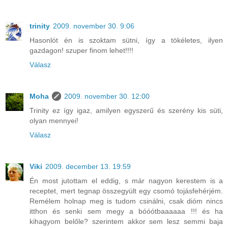
trinity
2009. november 30. 9:06
Hasonlót én is szoktam sütni, így a tökéletes, ilyen
gazdagon! szuper finom lehet!!!!
Válasz
Moha
2009. november 30. 12:00
Trinity ez így igaz, amilyen egyszerű és szerény kis süti,
olyan mennyei!
Válasz
Viki
2009. december 13. 19:59
Én most jutottam el eddig, s már nagyon kerestem is a
receptet, mert tegnap összegyült egy csomó tojásfehérjém.
Remélem holnap meg is tudom csinálni, csak dióm nincs
itthon és senki sem megy a bóóótbaaaaaa !!! és ha
kihagyom belőle? szerintem akkor sem lesz semmi baja