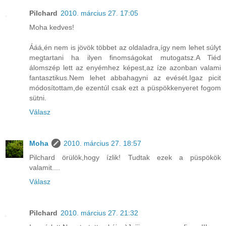
Pilchard
2010. március 27. 17:05
Moha kedves!
Ááá,én nem is jövök többet az oldaladra,így nem lehet súlyt
megtartani ha ilyen finomságokat mutogatsz.A Tiéd
álomszép lett az enyémhez képest,az íze azonban valami
fantasztikus.Nem lehet abbahagyni az evését.Igaz picit
módosítottam,de ezentúl csak ezt a püspökkenyeret fogom
sütni.
Válasz
Moha
2010. március 27. 18:57
Pilchard örülök,hogy ízlik! Tudtak ezek a püspökök
valamit....
Válasz
Pilchard
2010. március 27. 21:32