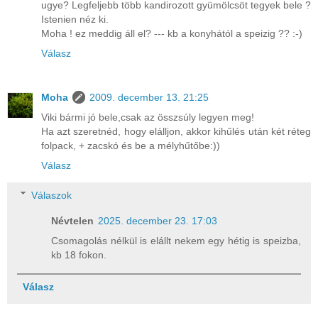
ugye? Legfeljebb több kandirozott gyümölcsöt tegyek bele ?
Istenien néz ki.
Moha ! ez meddig áll el? --- kb a konyhától a speizig ?? :-)
Válasz
Moha
2009. december 13. 21:25
Viki bármi jó bele,csak az összsúly legyen meg!
Ha azt szeretnéd, hogy elálljon, akkor kihűlés után két réteg
folpack, + zacskó és be a mélyhűtőbe:))
Válasz
Válaszok
Névtelen
2025. december 23. 17:03
Csomagolás nélkül is elállt nekem egy hétig is speizba,
kb 18 fokon.
Válasz