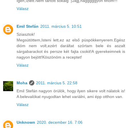
Igen,ízlett.Nem tartott sokáig :)Jajjj,nagggggyon finom!!!
Válasz
Emil Stefán
2011. március 5. 10:51
Sziasztok!
Megsütöttem,Isteni lett,ez az első püspökkenyerem.Egész
dióm nem volt,ezért daráltat szórtam bele és aszalt
sárgabarackot és persze két fajta csokit!A gyerekeimnek is
nagyon bejött!Köszönöm a receptet!
Válasz
Moha
2011. március 5. 22:58
Emil Stefán nagyon örülök, hogy ilyen sikere volt nálatok is!
A belevalókat nyugodtan lehet variálni, ami épp otthon van.
Válasz
Unknown
2020. december 16. 7:06