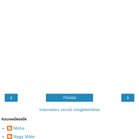
‹
›
Főoldal
Internetes verzió megtekintése
Közreműködők
Moha
Nagy Máté