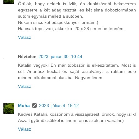
Örülök, hogy nektek is ízlik, én duplázásnál bekeverem
egyszerre a két adag tésztát, és két sima dobozformában
sütöm egymás mellett a sütőben.
Nekem sincs két püspökkenyér formám:)
Ha csak tepsi van, akkor kb. 20 x 28 cm-esbe tenném.
Válasz
Névtelen
2023. június 30. 10:44
Katalin vagyok! Én már többször is elkészítettem. Most is
sül. Ananász kockát és saját aszalványt is raktam bele
minden alkalommal pluszba. Nagyon finom!
Válasz
Moha
2023. július 4. 15:12
Kedves Katalin, köszönöm a visszajelzést, örülök, hogy ízlik!
Aszalt gyümölcsökkel is finom, én is szoktam variálni:)
Válasz