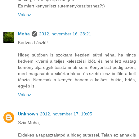
Es miert kenyerliszt sutemenykesziteshez?:)
Válasz
Moha
2012. november 16. 23:21
Kedves László!
Hideg sütőben is szoktam kezdeni sütni néha, ha nincs
kedvem kivárni a teljes kelesztési időt, és nem lett vastag
kemény alja egyik tésztámnak sem. Kenyérliszt pedig azért,
mert magasabb a sikértartalma, és szebb lesz belőle a kelt
tészta. Nemcsak a kenyér, hanem a kalács, bukta, briós,
egyéb is.
Válasz
Unknown
2012. november 17. 19:05
Szia Moha,
Erdekes a tapasztalatod a hideg sutessel. Talan ez annak is