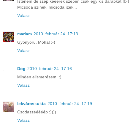
Istenem de szép kééérek szépen csak egy kis darabkát!!!:-)
Micsoda színek, micsoda ízek...
Válasz
mariam
2010. február 24. 17:13
Gyönyörű, Moha! :-)
Válasz
Dög
2010. február 24. 17:16
Minden elismerésem! :)
Válasz
lekvároskukta
2010. február 24. 17:19
Csodaszééééép :))))
Válasz