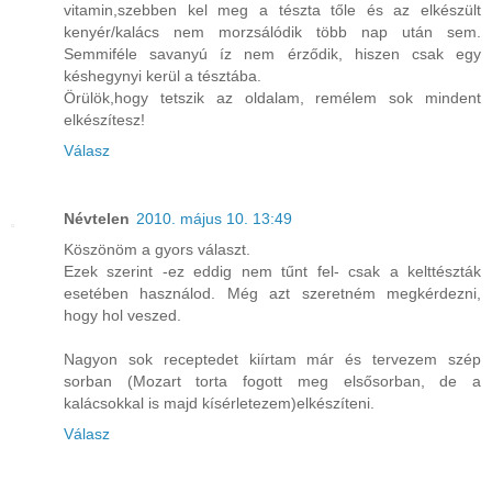
vitamin,szebben kel meg a tészta tőle és az elkészült
kenyér/kalács nem morzsálódik több nap után sem.
Semmiféle savanyú íz nem érződik, hiszen csak egy
késhegynyi kerül a tésztába.
Örülök,hogy tetszik az oldalam, remélem sok mindent
elkészítesz!
Válasz
Névtelen
2010. május 10. 13:49
Köszönöm a gyors választ.
Ezek szerint -ez eddig nem tűnt fel- csak a kelttészták
esetében használod. Még azt szeretném megkérdezni,
hogy hol veszed.
Nagyon sok receptedet kiírtam már és tervezem szép
sorban (Mozart torta fogott meg elsősorban, de a
kalácsokkal is majd kísérletezem)elkészíteni.
Válasz