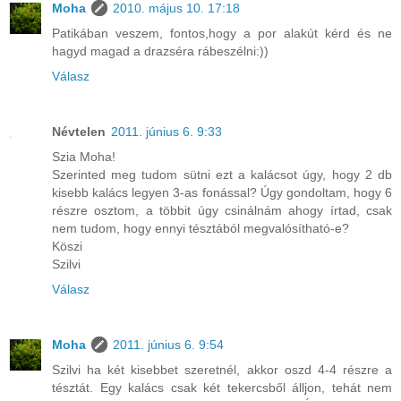
Moha
2010. május 10. 17:18
Patikában veszem, fontos,hogy a por alakút kérd és ne
hagyd magad a drazséra rábeszélni:))
Válasz
Névtelen
2011. június 6. 9:33
Szia Moha!
Szerinted meg tudom sütni ezt a kalácsot úgy, hogy 2 db
kisebb kalács legyen 3-as fonással? Úgy gondoltam, hogy 6
részre osztom, a többit úgy csinálnám ahogy írtad, csak
nem tudom, hogy ennyi tésztából megvalósítható-e?
Köszi
Szilvi
Válasz
Moha
2011. június 6. 9:54
Szilvi ha két kisebbet szeretnél, akkor oszd 4-4 részre a
tésztát. Egy kalács csak két tekercsből álljon, tehát nem