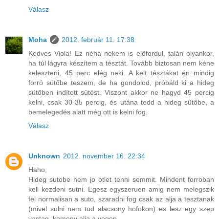
Válasz
Moha
2012. február 11. 17:38
Kedves Viola! Ez néha nekem is előfordul, talán olyankor,
ha túl lágyra készítem a tésztát. Tovább biztosan nem kéne
keleszteni, 45 perc elég neki. A kelt tésztákat én mindig
forró sütőbe teszem, de ha gondolod, próbáld ki a hideg
sütőben indított sütést. Viszont akkor ne hagyd 45 percig
kelni, csak 30-35 percig, és utána tedd a hideg sütőbe, a
bemelegedés alatt még ott is kelni fog.
Válasz
Unknown
2012. november 16. 22:34
Haho,
Hideg sutobe nem jo otlet tenni semmit. Mindent forroban
kell kezdeni sutni. Egesz egyszeruen amig nem melegszik
fel normalisan a suto, szaradni fog csak az alja a tesztanak
(mivel sulni nem tud alacsony hofokon) es lesz egy szep
vastag, kemeny alja a vegen.