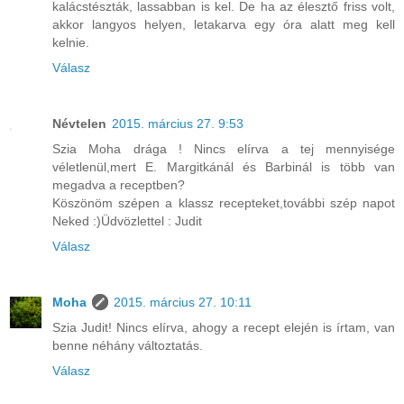
kalácstészták, lassabban is kel. De ha az élesztő friss volt,
akkor langyos helyen, letakarva egy óra alatt meg kell
kelnie.
Válasz
Névtelen
2015. március 27. 9:53
Szia Moha drága ! Nincs elírva a tej mennyisége
véletlenül,mert E. Margitkánál és Barbinál is több van
megadva a receptben?
Köszönöm szépen a klassz recepteket,további szép napot
Neked :)Üdvözlettel : Judit
Válasz
Moha
2015. március 27. 10:11
Szia Judit! Nincs elírva, ahogy a recept elején is írtam, van
benne néhány változtatás.
Válasz