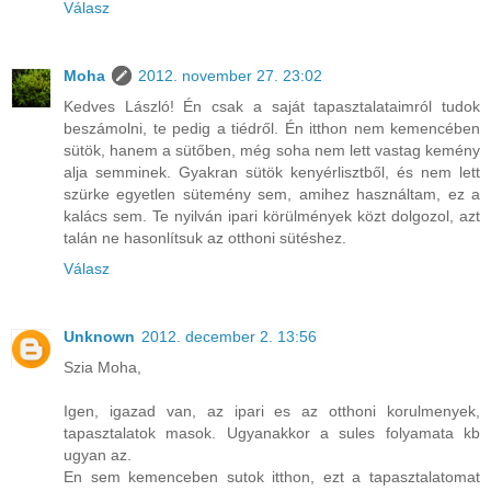
Válasz
Moha
2012. november 27. 23:02
Kedves László! Én csak a saját tapasztalataimról tudok
beszámolni, te pedig a tiédről. Én itthon nem kemencében
sütök, hanem a sütőben, még soha nem lett vastag kemény
alja semminek. Gyakran sütök kenyérlisztből, és nem lett
szürke egyetlen sütemény sem, amihez használtam, ez a
kalács sem. Te nyilván ipari körülmények közt dolgozol, azt
talán ne hasonlítsuk az otthoni sütéshez.
Válasz
Unknown
2012. december 2. 13:56
Szia Moha,
Igen, igazad van, az ipari es az otthoni korulmenyek,
tapasztalatok masok. Ugyanakkor a sules folyamata kb
ugyan az.
En sem kemenceben sutok itthon, ezt a tapasztalatomat