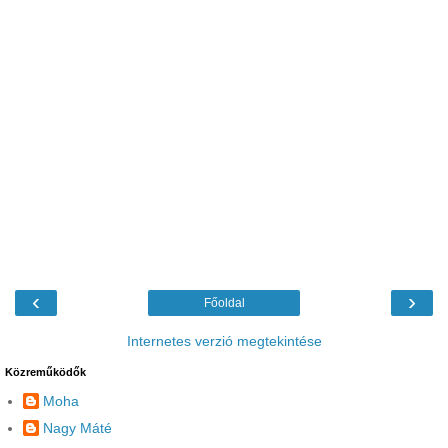
‹
›
Főoldal
Internetes verzió megtekintése
Közreműködők
Moha
Nagy Máté