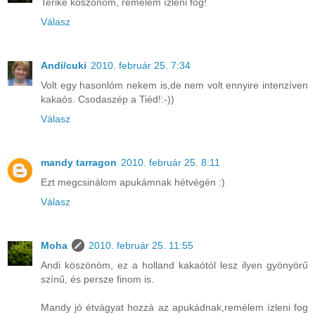
Terike köszönöm, remélem ízleni fog!
Válasz
Andi/cuki
2010. február 25. 7:34
Volt egy hasonlóm nekem is,de nem volt ennyire intenzíven
kakaós. Csodaszép a Tiéd!:-))
Válasz
mandy tarragon
2010. február 25. 8:11
Ezt megcsinálom apukámnak hétvégén :)
Válasz
Moha
2010. február 25. 11:55
Andi köszönöm, ez a holland kakaótól lesz ilyen gyönyörű
színű, és persze finom is.
Mandy jó étvágyat hozzá az apukádnak,remélem ízleni fog