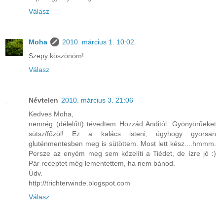
Válasz
Moha
2010. március 1. 10:02
Szepy köszönöm!
Válasz
Névtelen
2010. március 3. 21:06
Kedves Moha,
nemrég (délelőtt) tévedtem Hozzád Anditól. Gyönyörűeket
sütsz/főzöl! Ez a kalács isteni, úgyhogy gyorsan
gluténmentesben meg is sütöttem. Most lett kész....hmmm.
Persze az enyém meg sem közelíti a Tiédet, de ízre jó :)
Pár receptet még lementettem, ha nem bánod.
Üdv.
http://trichterwinde.blogspot.com
Válasz