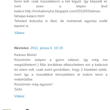
fonni kell, csak összetekerni a két kígyót. Így képzeld el,
mint ezen a képen lévő
kalács:http://mohakonyha.blogspot.com/2010/03/almas-
fahejas-kalacs.html
Teheted dobozba is őket, de mehetnek egymás mellé
tepsire is.
Válasz
Névtelen
2011. június 6. 10:19
Kedves Moha!
Köszönöm szépen a gyors választ, így még ma
megsüthetem!:) Már korábban elkészítettem ezt a kalácsot
és isteni volt, csak azért gondoltam, hogy 2 kisebbet sütök,
mert így a maradékot könnyebben el tudom tenni a
mélyhűtőbe.
Köszönöm még egyszer!
Szilvi
Válasz