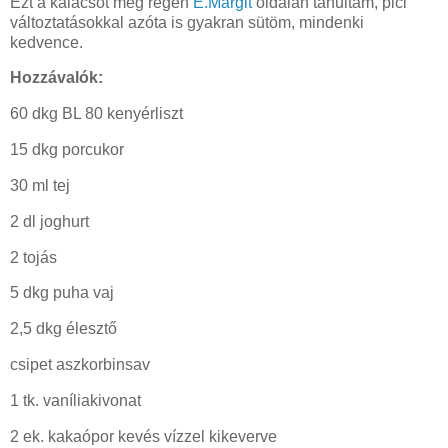
Ezt a kalácsot még régen
E.Margit
oldalán tanultam, pici
változtatásokkal azóta is gyakran sütöm, mindenki
kedvence.
Hozzávalók:
60 dkg BL 80 kenyérliszt
15 dkg porcukor
30 ml tej
2 dl joghurt
2 tojás
5 dkg puha vaj
2,5 dkg élesztő
csipet aszkorbinsav
1 tk. vaníliakivonat
2 ek. kakaópor kevés vízzel kikeverve