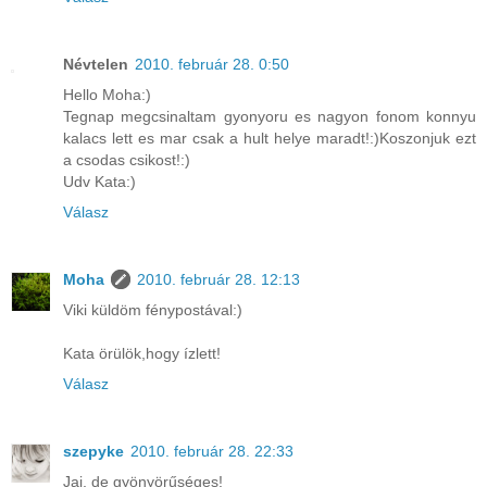
Névtelen
2010. február 28. 0:50
Hello Moha:)
Tegnap megcsinaltam gyonyoru es nagyon fonom konnyu
kalacs lett es mar csak a hult helye maradt!:)Koszonjuk ezt
a csodas csikost!:)
Udv Kata:)
Válasz
Moha
2010. február 28. 12:13
Viki küldöm fénypostával:)
Kata örülök,hogy ízlett!
Válasz
szepyke
2010. február 28. 22:33
Jaj, de gyönyörűséges!