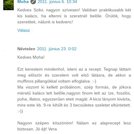
Moha
2011. június 6. 10:34
Kedves Szilvi, nagyon szívesen! Valóban praktikusabb két
kis kalács, ha eltenni is szeretnél belőle. Örülök, hogy
szeretitek, nálunk is kedvenc!
Válasz
Névtelen
2011. június 23. 0:02
Kedves Moha!
Ezt kerestem mindenhol, isteni az a recept. Tegnap láttam
meg először és szerelem volt első látásra, de akkor a
muffinos pillangókkal voltam elfoglalva. :-)
Ma viszont ki kellett próbálnom, szép formás, de jókora
méretű kalács lett belőle,nagyon finom lett az íze, foszlós,
puha, illatos, egyszerűen eteti magát. A kicsi lányom kivárta,
mire este kb. 9-re kihűlt és 3 becsületes szeletet eltüntetett.
:-))
Nagyon szépen köszönöm! Nálam ez alaprecept lesz
biztosan. Jó éjt! Vera