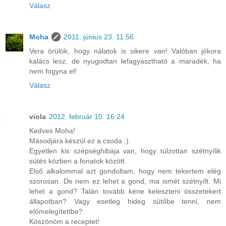
Válasz
Moha
2011. június 23. 11:56
Vera örülök, hogy nálatok is sikere van! Valóban jókora
kalács lesz, de nyugodtan lefagyasztható a maradék, ha
nem fogyna el!
Válasz
viola
2012. február 10. 16:24
Kedves Moha!
Másodjára készül ez a csoda :).
Egyetlen kis szépséghibája van, hogy túlzottan szétnyílik
sütés közben a fonatok között.
Első alkalommal azt gondoltam, hogy nem tekertem elég
szorosan. De nem ez lehet a gond, ma ismét szétnyílt. Mi
lehet a gond? Talán tovább kéne keleszteni összetekert
állapotban? Vagy esetleg hideg sütőbe tenni, nem
előmelegítettbe?
Köszönöm a receptet!