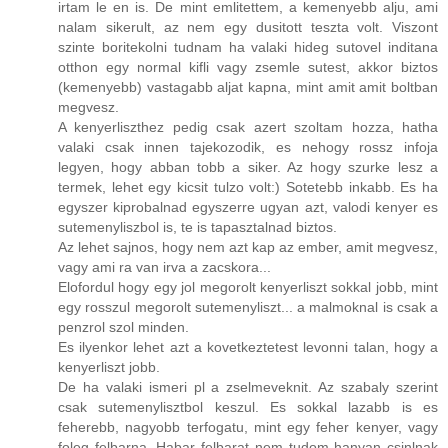
irtam le en is. De mint emlitettem, a kemenyebb alju, ami
nalam sikerult, az nem egy dusitott teszta volt. Viszont
szinte boritekolni tudnam ha valaki hideg sutovel inditana
otthon egy normal kifli vagy zsemle sutest, akkor biztos
(kemenyebb) vastagabb aljat kapna, mint amit amit boltban
megvesz.
A kenyerliszthez pedig csak azert szoltam hozza, hatha
valaki csak innen tajekozodik, es nehogy rossz infoja
legyen, hogy abban tobb a siker. Az hogy szurke lesz a
termek, lehet egy kicsit tulzo volt:) Sotetebb inkabb. Es ha
egyszer kiprobalnad egyszerre ugyan azt, valodi kenyer es
sutemenyliszbol is, te is tapasztalnad biztos.
Az lehet sajnos, hogy nem azt kap az ember, amit megvesz,
vagy ami ra van irva a zacskora...
Elofordul hogy egy jol megorolt kenyerliszt sokkal jobb, mint
egy rosszul megorolt sutemenyliszt... a malmoknal is csak a
penzrol szol minden.
Es ilyenkor lehet azt a kovetkeztetest levonni talan, hogy a
kenyerliszt jobb.
De ha valaki ismeri pl a zselmeveknit. Az szabaly szerint
csak sutemenylisztbol keszul. Es sokkal lazabb is es
feherebb, nagyobb terfogatu, mint egy feher kenyer, vagy
foleg felbarna. Habar felbarat nem tudom hanyan csinlnak