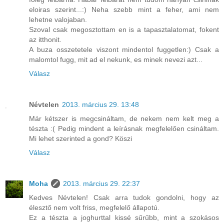
eloiras szerint...:) Neha szebb mint a feher, ami nem
lehetne valojaban.
Szoval csak megosztottam en is a tapasztalatomat, fokent
az itthonit.
A buza osszetetele viszont mindentol fuggetlen:) Csak a
malomtol fugg, mit ad el nekunk, es minek nevezi azt...
Válasz
Névtelen
2013. március 29. 13:48
Már kétszer is megcsináltam, de nekem nem kelt meg a
tészta :( Pedig mindent a leírásnak megfelelően csináltam.
Mi lehet szerinted a gond? Köszi
Válasz
Moha
2013. március 29. 22:37
Kedves Névtelen! Csak arra tudok gondolni, hogy az
élesztő nem volt friss, megfelelő állapotú.
Ez a tészta a joghurttal kissé sűrűbb, mint a szokásos