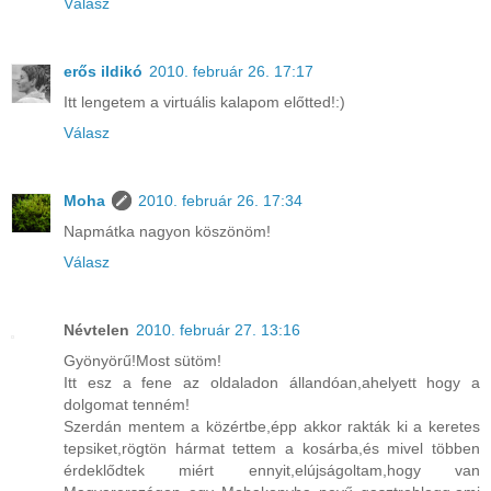
Válasz
erős ildikó
2010. február 26. 17:17
Itt lengetem a virtuális kalapom előtted!:)
Válasz
Moha
2010. február 26. 17:34
Napmátka nagyon köszönöm!
Válasz
Névtelen
2010. február 27. 13:16
Gyönyörű!Most sütöm!
Itt esz a fene az oldaladon állandóan,ahelyett hogy a
dolgomat tenném!
Szerdán mentem a közértbe,épp akkor rakták ki a keretes
tepsiket,rögtön hármat tettem a kosárba,és mivel többen
érdeklődtek miért ennyit,elújságoltam,hogy van