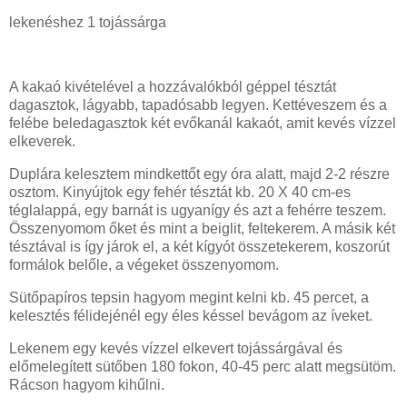
lekenéshez 1 tojássárga
A kakaó kivételével a hozzávalókból géppel tésztát
dagasztok, lágyabb, tapadósabb legyen. Kettéveszem és a
felébe beledagasztok két evőkanál kakaót, amit kevés vízzel
elkeverek.
Duplára kelesztem mindkettőt egy óra alatt, majd 2-2 részre
osztom. Kinyújtok egy fehér tésztát kb. 20 X 40 cm-es
téglalappá, egy barnát is ugyanígy és azt a fehérre teszem.
Összenyomom őket és mint a beiglit, feltekerem. A másik két
tésztával is így járok el, a két kígyót összetekerem, koszorút
formálok belőle, a végeket összenyomom.
Sütőpapíros tepsin hagyom megint kelni kb. 45 percet, a
kelesztés félidejénél egy éles késsel bevágom az íveket.
Lekenem egy kevés vízzel elkevert tojássárgával és
előmelegített sütőben 180 fokon, 40-45 perc alatt megsütöm.
Rácson hagyom kihűlni.