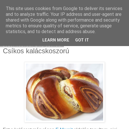
This site uses cookies from Google to deliver its services
Moha Konyha
and to analyze traffic. Your IP address and user-agent are
shared with Google along with performance and security
metrics to ensure quality of service, generate usage
statistics, and to detect and address abuse.
▼
LEARN MORE
GOT IT
2010. február 24., szerda
Csíkos kalácskoszorú