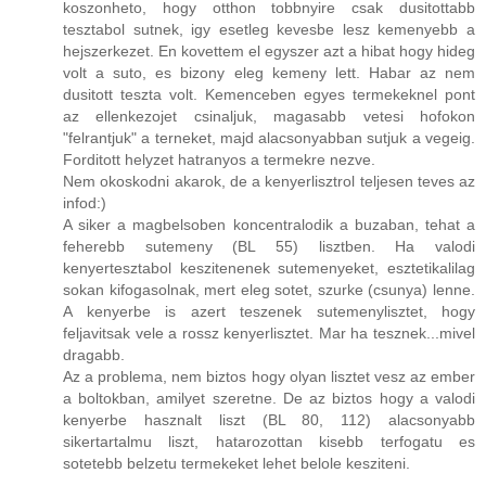
koszonheto, hogy otthon tobbnyire csak dusitottabb
tesztabol sutnek, igy esetleg kevesbe lesz kemenyebb a
hejszerkezet. En kovettem el egyszer azt a hibat hogy hideg
volt a suto, es bizony eleg kemeny lett. Habar az nem
dusitott teszta volt. Kemenceben egyes termekeknel pont
az ellenkezojet csinaljuk, magasabb vetesi hofokon
"felrantjuk" a terneket, majd alacsonyabban sutjuk a vegeig.
Forditott helyzet hatranyos a termekre nezve.
Nem okoskodni akarok, de a kenyerlisztrol teljesen teves az
infod:)
A siker a magbelsoben koncentralodik a buzaban, tehat a
feherebb sutemeny (BL 55) lisztben. Ha valodi
kenyertesztabol keszitenenek sutemenyeket, esztetikalilag
sokan kifogasolnak, mert eleg sotet, szurke (csunya) lenne.
A kenyerbe is azert teszenek sutemenylisztet, hogy
feljavitsak vele a rossz kenyerlisztet. Mar ha tesznek...mivel
dragabb.
Az a problema, nem biztos hogy olyan lisztet vesz az ember
a boltokban, amilyet szeretne. De az biztos hogy a valodi
kenyerbe hasznalt liszt (BL 80, 112) alacsonyabb
sikertartalmu liszt, hatarozottan kisebb terfogatu es
sotetebb belzetu termekeket lehet belole kesziteni.