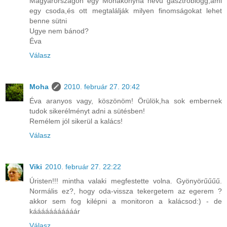
Magyarországon egy Mohakonyha nevű gasztroblogg,ami
egy csoda,és ott megtalálják milyen finomságokat lehet
benne sütni
Ugye nem bánod?
Éva
Válasz
Moha
2010. február 27. 20:42
Éva aranyos vagy, köszönöm! Örülök,ha sok embernek
tudok sikerélményt adni a sütésben!
Remélem jól sikerül a kalács!
Válasz
Viki
2010. február 27. 22:22
Úristen!!! mintha valaki megfestette volna. Gyönyörűűűű.
Normális ez?, hogy oda-vissza tekergetem az egerem ?
akkor sem fog kilépni a monitoron a kalácsod:) - de
kááááááááááár
Válasz