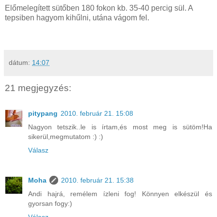
Előmelegített sütőben 180 fokon kb. 35-40 percig sül. A
tepsiben hagyom kihűlni, utána vágom fel.
dátum:
14:07
21 megjegyzés:
pitypang
2010. február 21. 15:08
Nagyon tetszik..le is írtam,és most meg is sütöm!Ha
sikerül,megmutatom :) :)
Válasz
Moha
2010. február 21. 15:38
Andi hajrá, remélem ízleni fog! Könnyen elkészül és
gyorsan fogy:)
Válasz