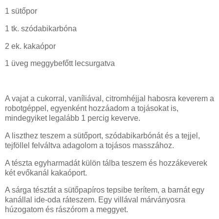
1 sütőpor
1 tk. szódabikarbóna
2 ek. kakaópor
1 üveg meggybefőtt lecsurgatva
A vajat a cukorral, vaníliával, citromhéjjal habosra keverem a
robotgéppel, egyenként hozzáadom a tojásokat is,
mindegyiket legalább 1 percig keverve.
A liszthez teszem a sütőport, szódabikarbónát és a tejjel,
tejföllel felváltva adagolom a tojásos masszához.
A tészta egyharmadát külön tálba teszem és hozzákeverek
két evőkanál kakaóport.
A sárga tésztát a sütőpapíros tepsibe terítem, a barnát egy
kanállal ide-oda ráteszem. Egy villával márványosra
húzogatom és rászórom a meggyet.