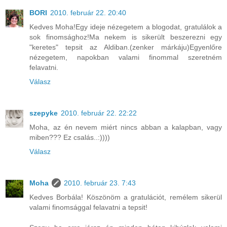
BORI
2010. február 22. 20:40
Kedves Moha!Egy ideje nézegetem a blogodat, gratulálok a
sok finomsághoz!Ma nekem is sikerült beszerezni egy
"keretes" tepsit az Aldiban.(zenker márkáju)Egyenlőre
nézegetem, napokban valami finommal szeretném
felavatni.
Válasz
szepyke
2010. február 22. 22:22
Moha, az én nevem miért nincs abban a kalapban, vagy
miben??? Ez csalás..:))))
Válasz
Moha
2010. február 23. 7:43
Kedves Borbála! Köszönöm a gratulációt, remélem sikerül
valami finomsággal felavatni a tepsit!