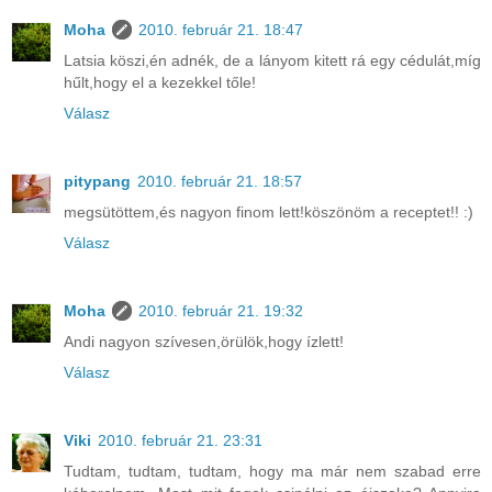
Moha
2010. február 21. 18:47
Latsia köszi,én adnék, de a lányom kitett rá egy cédulát,míg
hűlt,hogy el a kezekkel tőle!
Válasz
pitypang
2010. február 21. 18:57
megsütöttem,és nagyon finom lett!köszönöm a receptet!! :)
Válasz
Moha
2010. február 21. 19:32
Andi nagyon szívesen,örülök,hogy ízlett!
Válasz
Viki
2010. február 21. 23:31
Tudtam, tudtam, tudtam, hogy ma már nem szabad erre