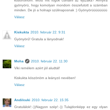
kóborolnom. Most mit fogok csinálni az éjszaka? Annyira
gyönyörü, hogy komolyan mondom összefutott a számban
minden. De jó a holnapi szülinaposnak :) Gyönyörüüüüüüüü
Válasz
Kiskukta
2010. február 22. 9:31
Gyönyörű! Gratula a lányodnak!
Válasz
Moha
2010. február 22. 11:30
Viki remélem azért jól aludtál!
Kiskukta köszönöm a leányzó nevében!
Válasz
Andi/cuki
2010. február 22. 15:35
Gratulálok!:-))Nagyon szép!:-)) Tulajdonképp ez egy olyan