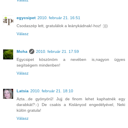
egycsipet
2010. február 21. 16:51
Csodaszép lett, gratulálok a leánykádnak/-hoz! :)))
Válasz
Moha
2010. február 21. 17:59
Egycsipet köszönöm a nevében is,nagyon ügyes
segítségem mindenben!
Válasz
Latsia
2010. február 21. 18:10
Azta...de gyönyörű! Jujj de finom lehet kaphatnék egy
darabkát?:-) De csakis a Kislányod engedélyével, Neki
külön gratula!
Válasz