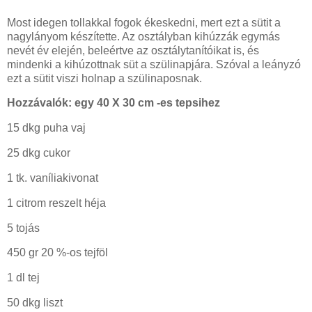
Most idegen tollakkal fogok ékeskedni, mert ezt a sütit a
nagylányom készítette. Az osztályban kihúzzák egymás
nevét év elején, beleértve az osztálytanítóikat is, és
mindenki a kihúzottnak süt a szülinapjára. Szóval a leányzó
ezt a sütit viszi holnap a szülinaposnak.
Hozzávalók: egy 40 X 30 cm -es tepsihez
15 dkg puha vaj
25 dkg cukor
1 tk. vaníliakivonat
1 citrom reszelt héja
5 tojás
450 gr 20 %-os tejföl
1 dl tej
50 dkg liszt