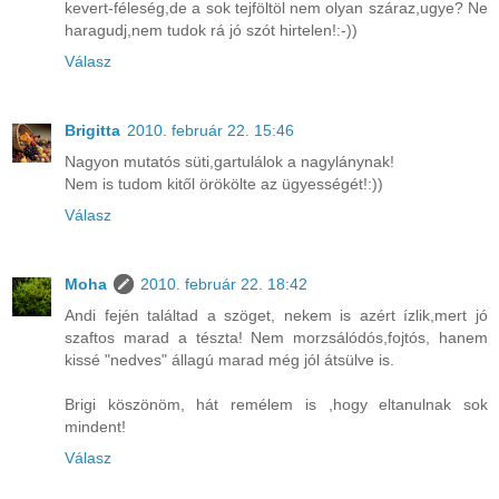
kevert-féleség,de a sok tejföltöl nem olyan száraz,ugye? Ne
haragudj,nem tudok rá jó szót hirtelen!:-))
Válasz
Brigitta
2010. február 22. 15:46
Nagyon mutatós süti,gartulálok a nagylánynak!
Nem is tudom kitől örökölte az ügyességét!:))
Válasz
Moha
2010. február 22. 18:42
Andi fején találtad a szöget, nekem is azért ízlik,mert jó
szaftos marad a tészta! Nem morzsálódós,fojtós, hanem
kissé "nedves" állagú marad még jól átsülve is.
Brigi köszönöm, hát remélem is ,hogy eltanulnak sok
mindent!
Válasz