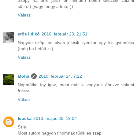
Szepy ha erre jársz én minden héten kihúzlak valami
sütire:) (vagy megy a futár:))
Válasz
erős ildikó
2010. február 23. 21:51
Nagyon szép, és olyan jólesik ilyenkor egy kis gyümölcs
(még ha befőtt is!)
Válasz
Moha
2010. február 24. 7:22
Napmátka így igaz, most már ki vagyunk éhezve valami
frissre.
Válasz
Icuska
2010. május 30. 19:04
Szia
Most sütöm,nagyon finomnak tűnik,és szép.