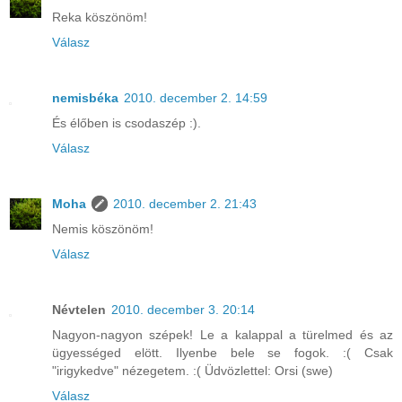
Reka köszönöm!
Válasz
nemisbéka
2010. december 2. 14:59
És élőben is csodaszép :).
Válasz
Moha
2010. december 2. 21:43
Nemis köszönöm!
Válasz
Névtelen
2010. december 3. 20:14
Nagyon-nagyon szépek! Le a kalappal a türelmed és az
ügyességed elött. Ilyenbe bele se fogok. :( Csak
"irigykedve" nézegetem. :( Üdvözlettel: Orsi (swe)
Válasz