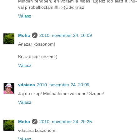
Minden rendben, én voltam a hibás. Egész idö alatt a .hu-
val p´robálkoztam!!!!! :-)Üdv:Krisz
Válasz
Moha
2010. november 24. 16:09
Anazar köszönöm!
Krisz akkor nézem:)
Válasz
vdaiana
2010. november 24. 20:09
Jaj de szep! Mintha himezve lenne! Szuper!
Válasz
Moha
2010. november 24. 20:25
vdaiana köszönöm!
Válasz