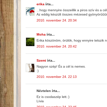
erika
írta...
...hogy mennyire összeillik a piros szív és a c
Az eddig készült összes mézesed gyönyörűűűű
2010. november 24. 20:34
Moha
írta...
Erika köszönöm, örülök, hogy ennyire tetszik n
2010. november 24. 20:42
Szemi
írta...
Nagyon szép! És a cél is nemes.
:)
2010. november 24. 22:13
Névtelen írta...
Ez is csodaszép lett.:)
Lívia