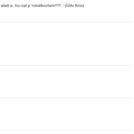
att a .hu-val p´robálkoztam!!!!! :-)Üdv:Krisz