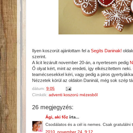
Ilyen koszorút ajánlottam fel a
Segíts Daninak!
oldal
szerint.
A licit lezárult november 20-án, a nyertesem pedig
N
Ő olyat kért, mint az eredeti, így elkészítettem neki
teamécsesekkel kéri, vagy pedig a piros gyertyákka
Nézzetek körül az oldalon Daninál, még sok szép tár
dátum:
9:05
Címkék:
adventi koszorú mézesből
26 megjegyzés:
Ági, aki főz
írta...
Csodálatos és a cél is nemes. Csak gratulálni 
2010. november 24. 9:12