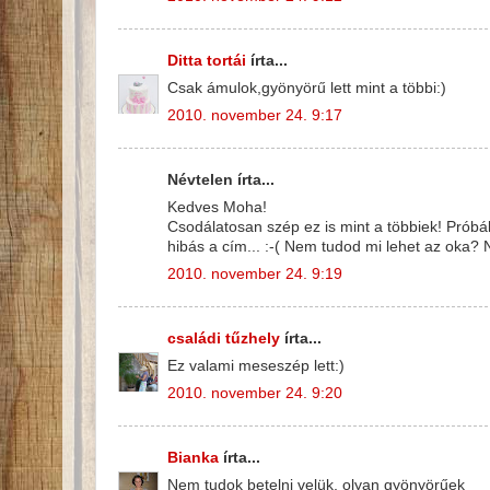
Ditta tortái
írta...
Csak ámulok,gyönyörű lett mint a többi:)
2010. november 24. 9:17
Névtelen írta...
Kedves Moha!
Csodálatosan szép ez is mint a többiek! Próbál
hibás a cím... :-( Nem tudod mi lehet az oka? 
2010. november 24. 9:19
családi tűzhely
írta...
Ez valami meseszép lett:)
2010. november 24. 9:20
Bianka
írta...
Nem tudok betelni velük, olyan gyönyörűek