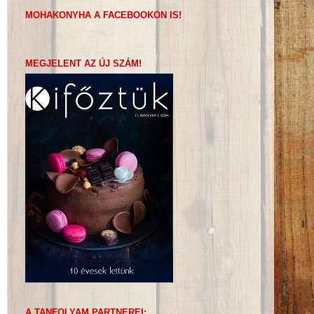
MOHAKONYHA A FACEBOOKON IS!
MEGJELENT AZ ÚJ SZÁM!
A TANFOLYAM PARTNEREI: