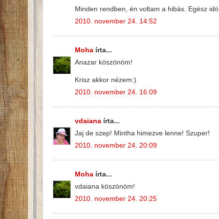
Minden rendben, én voltam a hibás. Egész idö al
2010. november 24. 14:52
Moha
írta...
Anazar köszönöm!
Krisz akkor nézem:)
2010. november 24. 16:09
vdaiana
írta...
Jaj de szep! Mintha himezve lenne! Szuper!
2010. november 24. 20:09
Moha
írta...
vdaiana köszönöm!
2010. november 24. 20:25