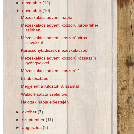
►
december
(12)
▼
november
(10)
Mézeskalács adventi naptár
Mézeskalács adventi koszorú piros-fehér
színben
Mézeskalács adventi koszorú piros
szívekkel
Karácsonyfadíszek mézeskalácsból
Mézeskalács adventi koszorú rózsaszín
gyöngyökkel
Mézeskalács adventi koszorú 1.
Libák tésztából
Megjelent a Kifőztük 9. száma!
Waldorf-saláta szelídítve
Halottak napja előestéjén
►
október
(7)
►
szeptember
(11)
►
augusztus
(8)