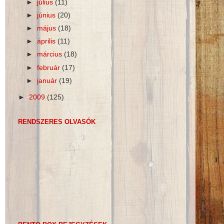
►
július
(11)
►
június
(20)
►
május
(18)
►
április
(11)
►
március
(18)
►
február
(17)
►
január
(19)
►
2009
(125)
RENDSZERES OLVASÓK