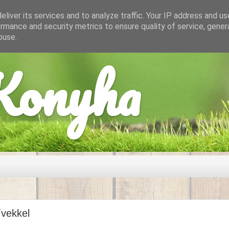
liver its services and to analyze traffic. Your IP address and u
rmance and security metrics to ensure quality of service, gene
buse.
onyha
ívekkel