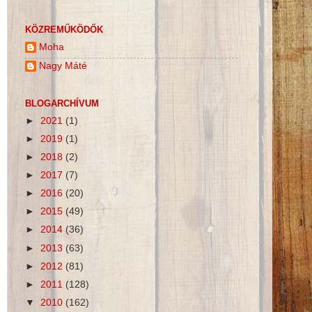
KÖZREMŰKÖDŐK
Moha
Nagy Máté
BLOGARCHÍVUM
►
2021
(1)
►
2019
(1)
►
2018
(2)
►
2017
(7)
►
2016
(20)
►
2015
(49)
►
2014
(36)
►
2013
(63)
►
2012
(81)
►
2011
(128)
▼
2010
(162)