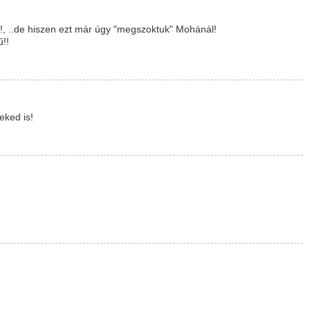
él!, ..de hiszen ezt már úgy "megszoktuk" Mohánál!
!!
eked is!