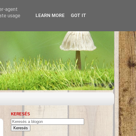
ser-agent
rate usage
LEARN MORE
GOT IT
KERESÉS