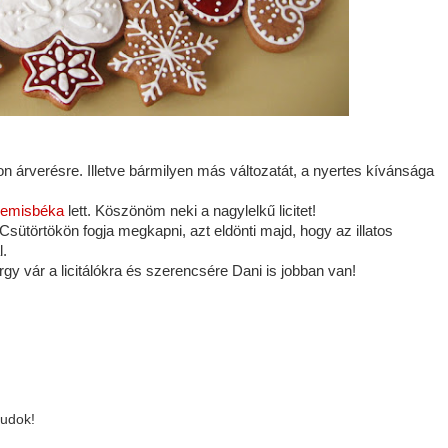
on árverésre. Illetve bármilyen más változatát, a nyertes kívánsága
emisbéka
lett. Köszönöm neki a nagylelkű licitet!
. Csütörtökön fogja megkapni, azt eldönti majd, hogy az illatos
l.
gy vár a licitálókra és szerencsére Dani is jobban van!
tudok!