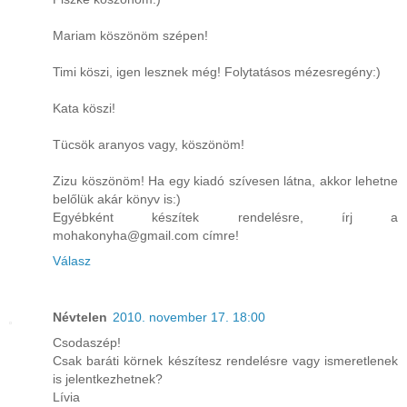
Mariam köszönöm szépen!
Timi köszi, igen lesznek még! Folytatásos mézesregény:)
Kata köszi!
Tücsök aranyos vagy, köszönöm!
Zizu köszönöm! Ha egy kiadó szívesen látna, akkor lehetne
belőlük akár könyv is:)
Egyébként készítek rendelésre, írj a
mohakonyha@gmail.com címre!
Válasz
Névtelen
2010. november 17. 18:00
Csodaszép!
Csak baráti körnek készítesz rendelésre vagy ismeretlenek
is jelentkezhetnek?
Lívia