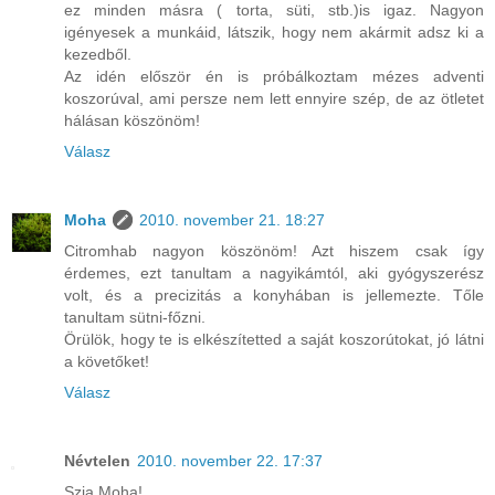
ez minden másra ( torta, süti, stb.)is igaz. Nagyon
igényesek a munkáid, látszik, hogy nem akármit adsz ki a
kezedből.
Az idén először én is próbálkoztam mézes adventi
koszorúval, ami persze nem lett ennyire szép, de az ötletet
hálásan köszönöm!
Válasz
Moha
2010. november 21. 18:27
Citromhab nagyon köszönöm! Azt hiszem csak így
érdemes, ezt tanultam a nagyikámtól, aki gyógyszerész
volt, és a precizitás a konyhában is jellemezte. Tőle
tanultam sütni-főzni.
Örülök, hogy te is elkészítetted a saját koszorútokat, jó látni
a követőket!
Válasz
Névtelen
2010. november 22. 17:37
Szia Moha!