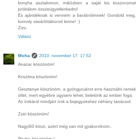
konyha asztalomon, miközben a saját kis koszorúmat
próbálom összeügyetlenkedni!
És ajándéknak is venném a barátnőimnek! Gondold meg,
komoly vásárlótáborod lenne! :)
Zizu
Válasz
Moha
2010. november 17. 17:52
Anazar köszönöm!
Krisztina köszönöm!
Gesztenye köszönöm, a gyöngycukrot erre használni remek
ötlet, mert egyébre úgysem lehet, beletörik az ember foga.
Az írókáról mindjárt írok a bejegyzéshez néhány tanácsot.
Zsiri köszönöm!
Nagyi50 köszi, azért még van mit gyakorolnom..
Piszke köszönöm:)