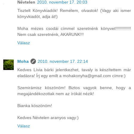
Névtelen
2010. november 17. 20:03
Tisztelt Könyvkiadók! Remélem, olvastok! (Vagy aki ismer
könyvkiadót, adja át!)
Moha mézes csodái címmel szeretnénk könyvet!!!!!!!!!!!!!
Nem csak szeretnénk, AKARUNK!!!
Válasz
Moha
2010. november 17. 22:14
Kedves Lívia bárki jelentkezhet, tavaly is készítettem már
eladásra! Írj egy emilt a mohakonyha@gmail.com címre:)
Szemirámisz köszönöm! Biztos vagyok benne, hogy a
megajándékozottak nem az írókát nézik!
Bianka köszönöm!
Kedves Névtelen aranyos vagy:)
Válasz