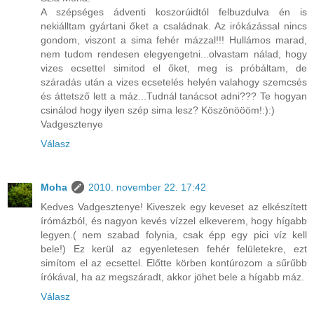
A szépséges ádventi koszorúidtól felbuzdulva én is
nekiálltam gyártani őket a családnak. Az irókázással nincs
gondom, viszont a sima fehér mázzal!!! Hullámos marad,
nem tudom rendesen elegyengetni...olvastam nálad, hogy
vizes ecsettel simitod el őket, meg is próbáltam, de
száradás után a vizes ecsetelés helyén valahogy szemcsés
és áttetsző lett a máz...Tudnál tanácsot adni??? Te hogyan
csinálod hogy ilyen szép sima lesz? Köszönöööm!:):)
Vadgesztenye
Válasz
Moha
2010. november 22. 17:42
Kedves Vadgesztenye! Kiveszek egy keveset az elkészített
írómázból, és nagyon kevés vízzel elkeverem, hogy hígabb
legyen.( nem szabad folynia, csak épp egy pici víz kell
bele!) Ez kerül az egyenletesen fehér felületekre, ezt
simítom el az ecsettel. Előtte körben kontúrozom a sűrűbb
írókával, ha az megszáradt, akkor jöhet bele a hígabb máz.
Válasz