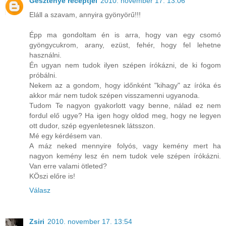
Gesztenye receptjei
2010. november 17. 13:06
Eláll a szavam, annyira gyönyörű!!!
Épp ma gondoltam én is arra, hogy van egy csomó
gyöngycukrom, arany, ezüst, fehér, hogy fel lehetne
használni.
Én ugyan nem tudok ilyen szépen írókázni, de ki fogom
próbálni.
Nekem az a gondom, hogy időnként "kihagy" az íróka és
akkor már nem tudok szépen visszamenni ugyanoda.
Tudom Te nagyon gyakorlott vagy benne, nálad ez nem
fordul elő ugye? Ha igen hogy oldod meg, hogy ne legyen
ott dudor, szép egyenletesnek látsszon.
Mé egy kérdésem van.
A máz neked mennyire folyós, vagy kemény mert ha
nagyon kemény lesz én nem tudok vele szépen írókázni.
Van erre valami ötleted?
KÖszi előre is!
Válasz
Zsiri
2010. november 17. 13:54