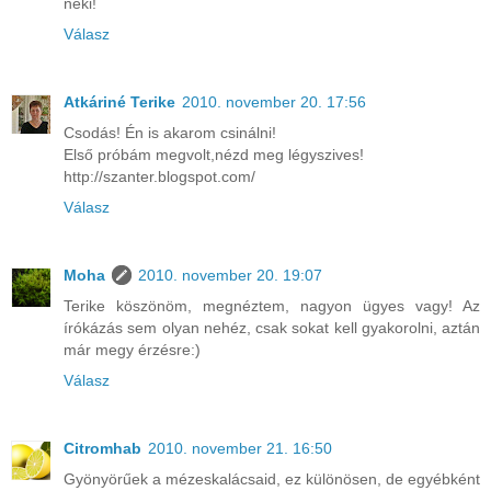
neki!
Válasz
Atkáriné Terike
2010. november 20. 17:56
Csodás! Én is akarom csinálni!
Első próbám megvolt,nézd meg légyszives!
http://szanter.blogspot.com/
Válasz
Moha
2010. november 20. 19:07
Terike köszönöm, megnéztem, nagyon ügyes vagy! Az
írókázás sem olyan nehéz, csak sokat kell gyakorolni, aztán
már megy érzésre:)
Válasz
Citromhab
2010. november 21. 16:50
Gyönyörűek a mézeskalácsaid, ez különösen, de egyébként