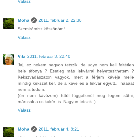
Válasz
Moha
2011. február 2. 22:38
Szemirámisz köszönöm!
Válasz
Viki
2011. február 3. 22:40
Jaj, ez nekem nagyon tetszik, de ugye nem kell feltétlen
bele áfonya ? Esetleg más lekvárral helyettesithetem ?
Kekszvadászaton vagyok, mert a férjem kávéja mellé
mindíg kekszet kér, de a kávé és a lekvár együtt... háááát
nem is tudom.
(én nem kávézom) Ettől függetlenül meg fogom sütni,
márcsak a csíkokért is. Nagyon tetszik :)
Válasz
Moha
2011. február 4. 8:21