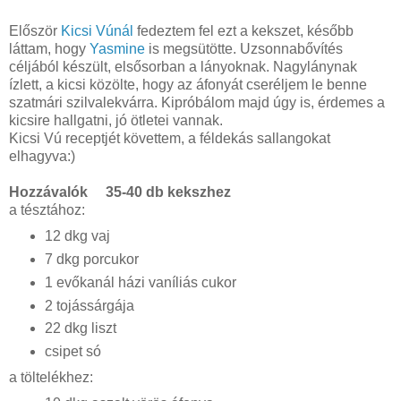
Először
Kicsi Vúnál
fedeztem fel ezt a kekszet, később
láttam, hogy
Yasmine
is megsütötte. Uzsonnabővítés
céljából készült, elsősorban a lányoknak. Nagylánynak
ízlett, a kicsi közölte, hogy az áfonyát cseréljem le benne
szatmári szilvalekvárra. Kipróbálom majd úgy is, érdemes a
kicsire hallgatni, jó ötletei vannak.
Kicsi Vú receptjét követtem, a féldekás sallangokat
elhagyva:)
Hozzávalók 35-40 db kekszhez
a tésztához:
12 dkg vaj
7 dkg porcukor
1 evőkanál házi vaníliás cukor
2 tojássárgája
22 dkg liszt
csipet só
a töltelékhez: