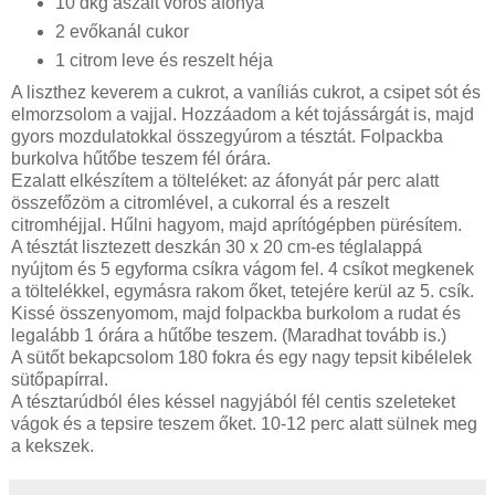
10 dkg aszalt vörös áfonya
2 evőkanál cukor
1 citrom leve és reszelt héja
A liszthez keverem a cukrot, a vaníliás cukrot, a csipet sót és
elmorzsolom a vajjal. Hozzáadom a két tojássárgát is, majd
gyors mozdulatokkal összegyúrom a tésztát. Folpackba
burkolva hűtőbe teszem fél órára.
Ezalatt elkészítem a tölteléket: az áfonyát pár perc alatt
összefőzöm a citromlével, a cukorral és a reszelt
citromhéjjal. Hűlni hagyom, majd aprítógépben pürésítem.
A tésztát lisztezett deszkán 30 x 20 cm-es téglalappá
nyújtom és 5 egyforma csíkra vágom fel. 4 csíkot megkenek
a töltelékkel, egymásra rakom őket, tetejére kerül az 5. csík.
Kissé összenyomom, majd folpackba burkolom a rudat és
legalább 1 órára a hűtőbe teszem. (Maradhat tovább is.)
A sütőt bekapcsolom 180 fokra és egy nagy tepsit kibélelek
sütőpapírral.
A tésztarúdból éles késsel nagyjából fél centis szeleteket
vágok és a tepsire teszem őket. 10-12 perc alatt sülnek meg
a kekszek.