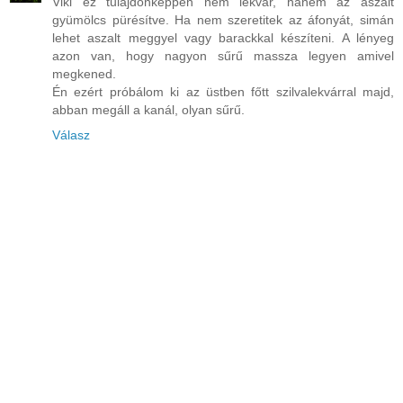
Viki ez tulajdonképpen nem lekvár, hanem az aszalt
gyümölcs pürésítve. Ha nem szeretitek az áfonyát, simán
lehet aszalt meggyel vagy barackkal készíteni. A lényeg
azon van, hogy nagyon sűrű massza legyen amivel
megkened.
Én ezért próbálom ki az üstben főtt szilvalekvárral majd,
abban megáll a kanál, olyan sűrű.
Válasz