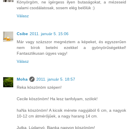
Könyörgöm, ne ígérgess ilyen butaságokat, a mézeseid
valami csodálatosak, sosem elég belőlük :)
Válasz
Csibe
2011. január 5. 15:06
Már vagy százszor megnéztem a képeket, és egyszerűen
nem bírok betelni ezekkel a gyönyörűségekkel!
Fantasztikusan ügyes vagy!
Válasz
Moha
2011. január 5. 18:57
Reka köszönöm szépen!
Cecile köszönöm! Ha lesz tanfolyam, szólok!
haNa köszönöm! A kicsik mérete nagyjából 6 cm, a nagyok
10-12 cm átmérőjűek, a nagy harang 14 cm.
Jutka, Lúdanyó, Bianka nagyon köszönöm!