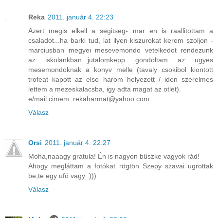
Reka
2011. január 4. 22:23
Azert megis elkell a segitseg- mar en is raallitottam a
csaladot...ha barki tud, lat ilyen kiszurokat kerem szoljon -
marciusban megyei mesevemondo vetelkedot rendezunk
az iskolankban...jutalomkepp gondoltam az ugyes
mesemondoknak a konyv melle (tavaly csokibol kiontott
trofeat kapott az elso harom helyezett / iden szerelmes
lettem a mezeskalacsba, igy adta magat az otlet).
e/mail cimem: rekaharmat@yahoo.com
Válasz
Orsi
2011. január 4. 22:27
Moha,naaagy gratula! Én is nagyon büszke vagyok rád!
Ahogy megláttam a fotókat rögtön Szepy szavai ugrottak
be,te egy ufó vagy :)))
Válasz