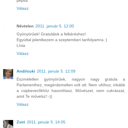
pepita
Válasz
Névtelen
2011. január 5. 12:00
Gyönyörűek! Gratulálok a felkéréshez!
Egyúttal jelentkezem a szeptemberi tanfolyamra.:)
Lívia
Válasz
Andi/cuki
2011. január 5. 12:09
Eszméletlen gyönyörűek, nagyon nagy gratula a
Parlamenthez, megérdemelten volt ott. Nem ufóhoz, inkább
a csipkeverőkhöz hasonlítasz. Művészet, nem cukrászat,
amit Te művelsz!:-))
Válasz
Zsiri
2011. január 5. 14:05