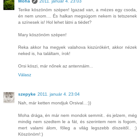
Moha
2011. január 4. 23:03
Terike köszönöm szépen! Igazad van, a mézes egy csoda,
én nem unom.... És halkan megsúgom nekem is tetszenek
a színesek is! Hol lehet látni a tiédet?
Mary köszönöm szépen!
Reka akkor ha megyek valahova kiszúrókért, akkor nézek
neked is, ha találtam, írok!
Orsi köszi, már nőnek az antennáim...
Válasz
szepyke
2011. január 4. 23:04
Nah, már ketten mondjuk Orsival...:))
Moha drága, én már nem mondok semmit.. és jelzem, még
mindig nem szedtem le a fát, és szerintem nem is fogom,
mert valami álom, főleg a világ legszebb díszeitől.. :)
Köszönöm!:)