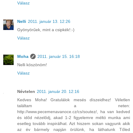
Válasz
Nelli
2011. január 13. 12:26
Gyönyörűek, mint a csipkék!:-)
Válasz
Moha
2011. január 15. 16:18
Nelli köszönöm!
Válasz
Névtelen
2011. január 20. 12:16
Kedves Moha! Gratulálok mesés díszeidhez! Véletlen
találtam a neten:
http://www.pecemenavanoce.cz/cs/soutez/, ha van kedved
és időd nézelődj, akad 1-2 figyelemre méltó munka ami
esetleg tovább inspirálhat. Azt hiszem sokan vagyunk akik
az év bármely napján örülünk, ha láthatunk Tőled