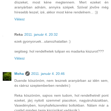
díszeket, most kéne megtennem. Mert ezeket én
aranyárban adnám, annyira szépek. Szóval jövőre még
híresebb leszel, izé, akkor most kéne rendelnem... :))
Válasz
Reka
2011. január 4. 20:32
ezek gyonyoruek...utanozhatatlan :)
segitseg: hol rendelhetek tulipan es madarka kiszurot???
Válasz
Moha
2011. január 4. 20:46
Duende köszönöm, nem lesznek aranyárban az idén sem,
és ráérsz szeptemberben rendelni:)
Reka köszönöm, sajnos nem tudom, hol rendelhetnél pont
ezeket, járj nyitott szemmel piacokon, nagyáruházakban,
Vasedényben, konyhafelszerelési boltokban. Nálam már a
család minden tagja kiszúrókat vadászik:)