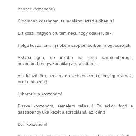
Anazar köszönöm:)
Citromhab köszönöm, te legalább láttad élőben is!
Elif köszi, nagyon örültem neki, hogy odakerültek!
Helga köszönöm, írj nekem szeptemberben, megbeszéljük!
VKOrsi igen, de inkább ha lehet szeptemberben,
novemberben gyakorlatilag alig aludtam...
Alíz köszönöm, azok az én kedvenceim is, tényleg olyanok,
mint a hímzés:)
Juharszirup köszönöm!
Piszke köszönöm, remélem teljesül! És akkor fogd a
gasztroangyalka kezét a sorsolásnál az idén:)
Bori köszönöm!