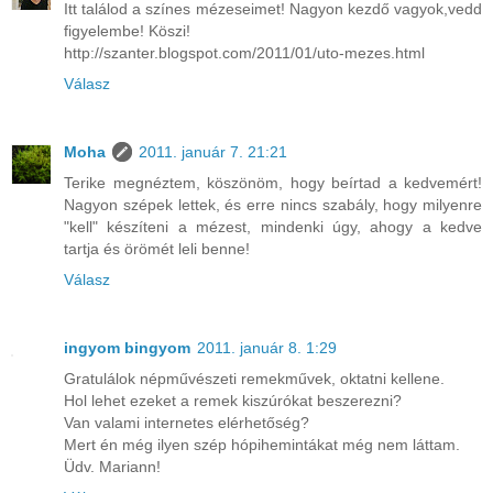
Itt találod a színes mézeseimet! Nagyon kezdő vagyok,vedd
figyelembe! Köszi!
http://szanter.blogspot.com/2011/01/uto-mezes.html
Válasz
Moha
2011. január 7. 21:21
Terike megnéztem, köszönöm, hogy beírtad a kedvemért!
Nagyon szépek lettek, és erre nincs szabály, hogy milyenre
"kell" készíteni a mézest, mindenki úgy, ahogy a kedve
tartja és örömét leli benne!
Válasz
ingyom bingyom
2011. január 8. 1:29
Gratulálok népművészeti remekművek, oktatni kellene.
Hol lehet ezeket a remek kiszúrókat beszerezni?
Van valami internetes elérhetőség?
Mert én még ilyen szép hópihemintákat még nem láttam.
Üdv. Mariann!