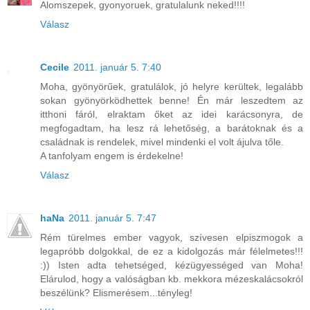
Alomszepek, gyonyoruek, gratulalunk neked!!!!
Válasz
Cecile
2011. január 5. 7:40
Moha, gyönyörűek, gratulálok, jó helyre kerültek, legalább
sokan gyönyörködhettek benne! Én már leszedtem az
itthoni fáról, elraktam őket az idei karácsonyra, de
megfogadtam, ha lesz rá lehetőség, a barátoknak és a
családnak is rendelek, mivel mindenki el volt ájulva tőle.
A tanfolyam engem is érdekelne!
Válasz
haNa
2011. január 5. 7:47
Rém türelmes ember vagyok, szívesen elpiszmogok a
legapróbb dolgokkal, de ez a kidolgozás már félelmetes!!!
:)) Isten adta tehetséged, kézügyességed van Moha!
Elárulod, hogy a valóságban kb. mekkora mézeskalácsokról
beszélünk? Elismerésem...tényleg!