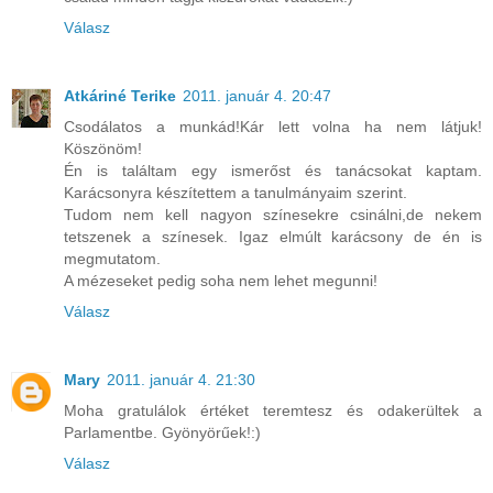
Válasz
Atkáriné Terike
2011. január 4. 20:47
Csodálatos a munkád!Kár lett volna ha nem látjuk!
Köszönöm!
Én is találtam egy ismerőst és tanácsokat kaptam.
Karácsonyra készítettem a tanulmányaim szerint.
Tudom nem kell nagyon színesekre csinálni,de nekem
tetszenek a színesek. Igaz elmúlt karácsony de én is
megmutatom.
A mézeseket pedig soha nem lehet megunni!
Válasz
Mary
2011. január 4. 21:30
Moha gratulálok értéket teremtesz és odakerültek a
Parlamentbe. Gyönyörűek!:)
Válasz