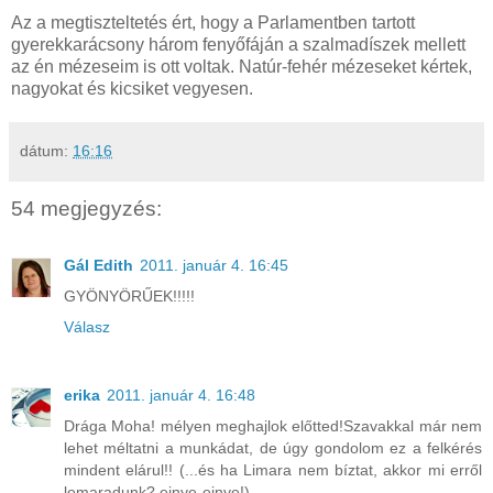
Az a megtiszteltetés ért, hogy a Parlamentben tartott
gyerekkarácsony három fenyőfáján a szalmadíszek mellett
az én mézeseim is ott voltak. Natúr-fehér mézeseket kértek,
nagyokat és kicsiket vegyesen.
dátum:
16:16
54 megjegyzés:
Gál Edith
2011. január 4. 16:45
GYÖNYÖRŰEK!!!!!
Válasz
erika
2011. január 4. 16:48
Drága Moha! mélyen meghajlok előtted!Szavakkal már nem
lehet méltatni a munkádat, de úgy gondolom ez a felkérés
mindent elárul!! (...és ha Limara nem bíztat, akkor mi erről
lemaradunk? ejnye-ejnye!)