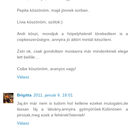
Pepita köszönöm, majd jönnek sorban..
Lívia köszönöm, szólok:)
Andi köszi, mondjuk a hópelyheknél törekedtem is a
csipkeszerűségre, annyira jó áttört mintát készíteni.
Zsiri ok, csak gondoltam mostanra már mindenkinek elege
lett belőle....
Csibe köszönöm, aranyos vagy!
Válasz
Brigitta
2011. január 6. 18:01
Jaj,én már nem is tudom hol kellene ezeket mutogatni,de
lassan fáj a látvány,annyira gyönyörűek.Különösen a
pirosak,meg ezek a fehérek!Isteniek!
Válasz