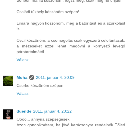
Bonbon mánia köszönöm, fogsz még, csak meg ne unjad!
Családi tűzhely köszönöm szépen!
Limara nagyon köszönöm, meg a bátorítást és a szurkolást
is!
Cecil köszönöm, a csomagolás csak egyszerű celofántasak,
a mézeseket ezzel lehet megóvni a környező levegő
páratartalmától.
Válasz
Moha
2011. január 4. 20:09
Cserke köszönöm szépen!
Válasz
duende
2011. január 4. 20:22
Óóóó... annyira szépségesek!
Azon gondolkodtam, ha jövő karácsonyra rendelnék Tőled