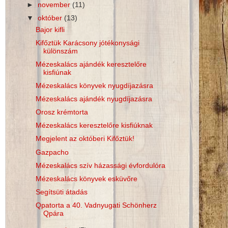
►
november
(11)
▼
október
(13)
Bajor kifli
Kifőztük Karácsony jótékonysági
különszám
Mézeskalács ajándék keresztelőre
kisfiúnak
Mézeskalács könyvek nyugdíjazásra
Mézeskalács ajándék nyugdíjazásra
Orosz krémtorta
Mézeskalács keresztelőre kisfiúknak
Megjelent az októberi Kifőztük!
Gazpacho
Mézeskalács szív házassági évfordulóra
Mézeskalács könyvek esküvőre
Segítsüti átadás
Qpatorta a 40. Vadnyugati Schönherz
Qpára