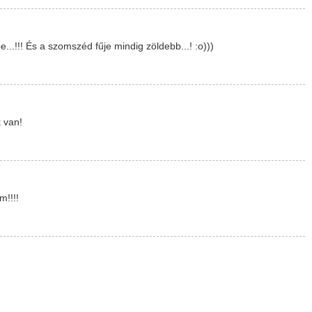
.!!! És a szomszéd fűje mindig zöldebb...! :o)))
 van!
m!!!!