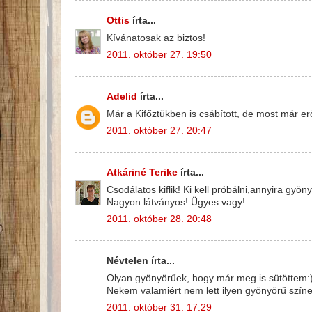
Ottis
írta...
Kívánatosak az biztos!
2011. október 27. 19:50
Adelid
írta...
Már a Kifőztükben is csábított, de most már e
2011. október 27. 20:47
Atkáriné Terike
írta...
Csodálatos kiflik! Ki kell próbálni,annyira gyön
Nagyon látványos! Ügyes vagy!
2011. október 28. 20:48
Névtelen írta...
Olyan gyönyörűek, hogy már meg is sütöttem:)
Nekem valamiért nem lett ilyen gyönyörű szín
2011. október 31. 17:29