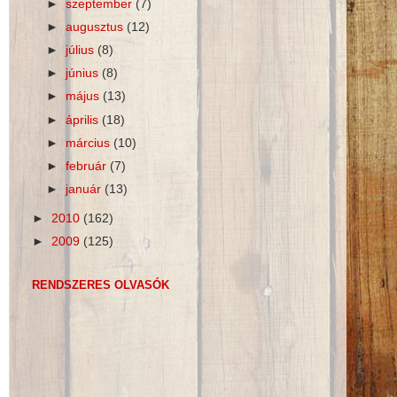
►
szeptember
(7)
►
augusztus
(12)
►
július
(8)
►
június
(8)
►
május
(13)
►
április
(18)
►
március
(10)
►
február
(7)
►
január
(13)
►
2010
(162)
►
2009
(125)
RENDSZERES OLVASÓK