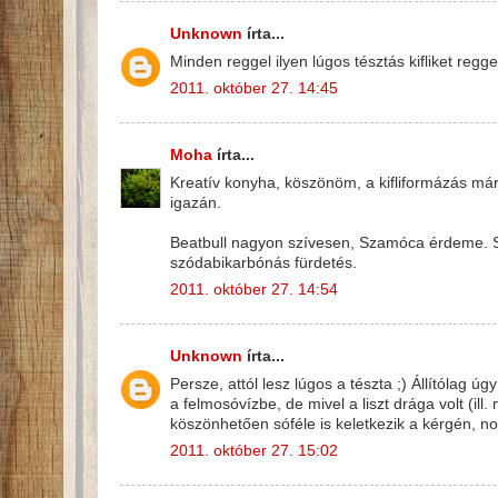
Unknown
írta...
Minden reggel ilyen lúgos tésztás kifliket regge
2011. október 27. 14:45
Moha
írta...
Kreatív konyha, köszönöm, a kifliformázás már
igazán.
Beatbull nagyon szívesen, Szamóca érdeme. Sz
szódabikarbónás fürdetés.
2011. október 27. 14:54
Unknown
írta...
Persze, attól lesz lúgos a tészta ;) Állítólag ú
a felmosóvízbe, de mivel a liszt drága volt (ill
köszönhetően sóféle is keletkezik a kérgén, n
2011. október 27. 15:02