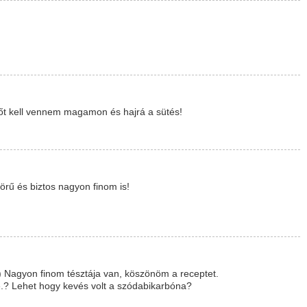
rőt kell vennem magamon és hajrá a sütés!
yörű és biztos nagyon finom is!
 Nagyon finom tésztája van, köszönöm a receptet.
e.? Lehet hogy kevés volt a szódabikarbóna?