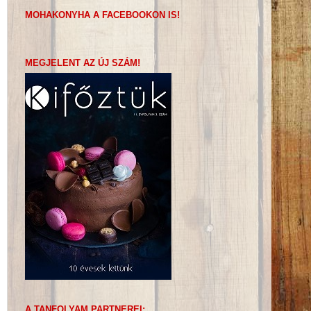
MOHAKONYHA A FACEBOOKON IS!
MEGJELENT AZ ÚJ SZÁM!
A TANFOLYAM PARTNEREI: