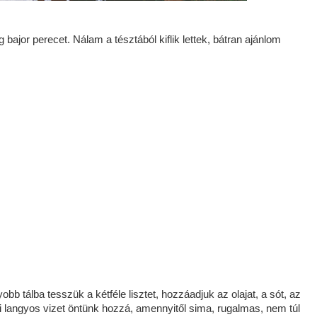
 bajor perecet. Nálam a tésztából kiflik lettek, bátran ajánlom
obb tálba tesszük a kétféle lisztet, hozzáadjuk az olajat, a sót, az
i langyos vizet öntünk hozzá, amennyitől sima, rugalmas, nem túl