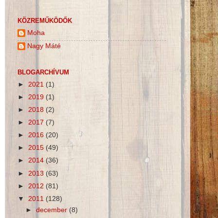
KÖZREMŰKÖDŐK
Moha
Nagy Máté
BLOGARCHÍVUM
►
2021
(1)
►
2019
(1)
►
2018
(2)
►
2017
(7)
►
2016
(20)
►
2015
(49)
►
2014
(36)
►
2013
(63)
►
2012
(81)
▼
2011
(128)
►
december
(8)