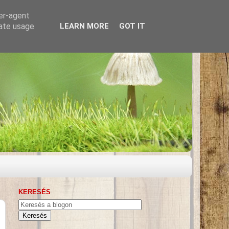
ser-agent
rate usage
LEARN MORE
GOT IT
KERESÉS