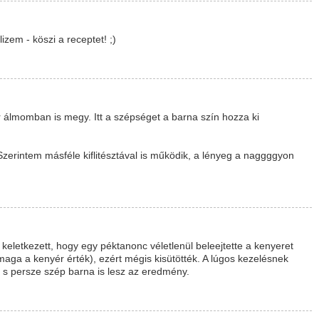
lizem - köszi a receptet! ;)
 álmomban is megy. Itt a szépséget a barna szín hozza ki
erintem másféle kiflitésztával is működik, a lényeg a naggggyon
gy keletkezett, hogy egy péktanonc véletlenül beleejtette a kenyeret
. maga a kenyér érték), ezért mégis kisütötték. A lúgos kezelésnek
o s persze szép barna is lesz az eredmény.