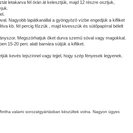
át letakarva fél órán át kelesztjük, majd 12 részre osztjuk,
yjuk.
el.
sóval. Nagyobb lapátkanállal a gyöngyöző vízbe engedjük a kifliket
va kb. fél percig főzzük , majd kivesszük és sütőpapírral bélelt
éhányszor. Megszórhatjuk őket durva szemű sóval vagy magokkal.
en 15-20 perc alatt barnára sütjük a kifliket.
ük kevés tejszínnel vagy tejjel, hogy szép fényesek legyenek.
Mintha valami sorozatgyártásban készültek volna. Nagyon ügyes