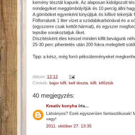
kemény tésztát kapunk. Az alaposan kidolgozott tészt
mindegyiket meggömbölyítjük és 10 percig állni hag
A gömböket egyenként kinyújtjuk és kiflivé tekerjük f
Fölforralunk 1 liter vizet a szódabikarbónával és a 
(egyszerre csak kettőt-hármat), és egyszer megfordít
tepsibe sorakoztatjuk őket.
Díszítésként éles késsel minden kiflit bevágunk n
25-30 perc pihentetés után 200 fokra melegített sütőb
Tipp: a kész, még forró péksüteményeket megkenhetj
dátum:
12:12
Címkék:
bajor kifli
,
kelt tészta
,
kifli
,
kifőztük
40 megjegyzés:
Kreatív konyha
írta...
Látványos? Ezek egyszerűen fantasztikusak! 
vagy!
2011. október 27. 13:35