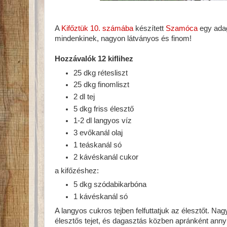
A
Kifőztük 10. számába
készített
Szamóca
egy adag
mindenkinek, nagyon látványos és finom!
Hozzávalók 12 kiflihez
25 dkg rétesliszt
25 dkg finomliszt
2 dl tej
5 dkg friss élesztő
1-2 dl langyos víz
3 evőkanál olaj
1 teáskanál só
2 kávéskanál cukor
a kifőzéshez:
5 dkg szódabikarbóna
1 kávéskanál só
A langyos cukros tejben felfuttatjuk az élesztőt. Nagy
élesztős tejet, és dagasztás közben apránként anny