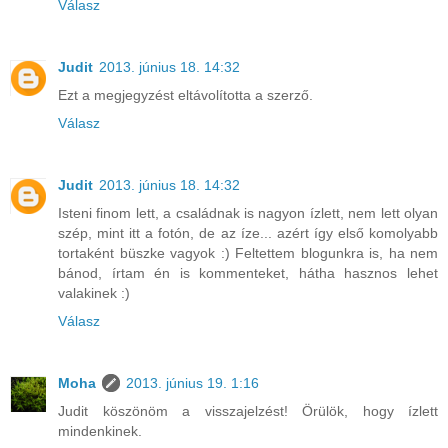
Válasz
Judit
2013. június 18. 14:32
Ezt a megjegyzést eltávolította a szerző.
Válasz
Judit
2013. június 18. 14:32
Isteni finom lett, a családnak is nagyon ízlett, nem lett olyan
szép, mint itt a fotón, de az íze... azért így első komolyabb
tortaként büszke vagyok :) Feltettem blogunkra is, ha nem
bánod, írtam én is kommenteket, hátha hasznos lehet
valakinek :)
Válasz
Moha
2013. június 19. 1:16
Judit köszönöm a visszajelzést! Örülök, hogy ízlett
mindenkinek.