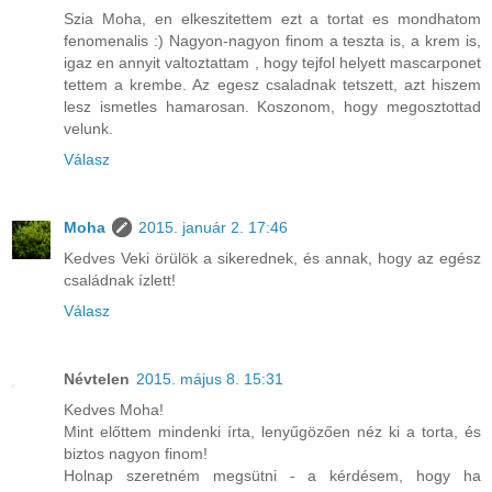
Szia Moha, en elkeszitettem ezt a tortat es mondhatom
fenomenalis :) Nagyon-nagyon finom a teszta is, a krem is,
igaz en annyit valtoztattam , hogy tejfol helyett mascarponet
tettem a krembe. Az egesz csaladnak tetszett, azt hiszem
lesz ismetles hamarosan. Koszonom, hogy megosztottad
velunk.
Válasz
Moha
2015. január 2. 17:46
Kedves Veki örülök a sikerednek, és annak, hogy az egész
családnak ízlett!
Válasz
Névtelen
2015. május 8. 15:31
Kedves Moha!
Mint előttem mindenki írta, lenyűgözően néz ki a torta, és
biztos nagyon finom!
Holnap szeretném megsütni - a kérdésem, hogy ha