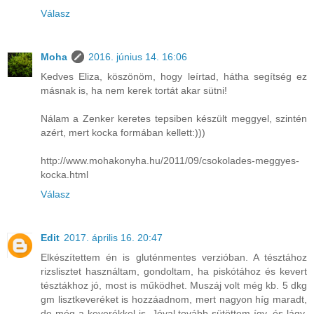
Válasz
Moha
2016. június 14. 16:06
Kedves Eliza, köszönöm, hogy leírtad, hátha segítség ez
másnak is, ha nem kerek tortát akar sütni!
Nálam a Zenker keretes tepsiben készült meggyel, szintén
azért, mert kocka formában kellett:)))
http://www.mohakonyha.hu/2011/09/csokolades-meggyes-
kocka.html
Válasz
Edit
2017. április 16. 20:47
Elkészítettem én is gluténmentes verzióban. A tésztához
rizslisztet használtam, gondoltam, ha piskótához és kevert
tésztákhoz jó, most is működhet. Muszáj volt még kb. 5 dkg
gm lisztkeveréket is hozzáadnom, mert nagyon híg maradt,
de még a keverékkel is. Jóval tovább sütöttem így, és lágy,