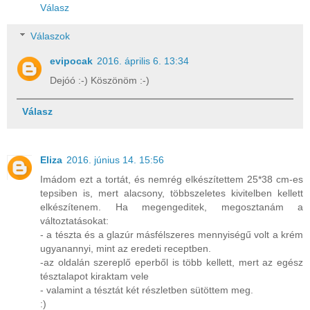
Válasz
Válaszok
evipocak
2016. április 6. 13:34
Dejóó :-) Köszönöm :-)
Válasz
Eliza
2016. június 14. 15:56
Imádom ezt a tortát, és nemrég elkészítettem 25*38 cm-es
tepsiben is, mert alacsony, többszeletes kivitelben kellett
elkészítenem. Ha megengeditek, megosztanám a
változtatásokat:
- a tészta és a glazúr másfélszeres mennyiségű volt a krém
ugyanannyi, mint az eredeti receptben.
-az oldalán szereplő eperből is több kellett, mert az egész
tésztalapot kiraktam vele
- valamint a tésztát két részletben sütöttem meg.
:)