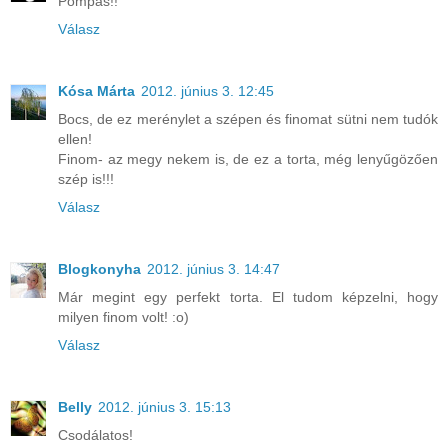
Pompás!!
Válasz
Kósa Márta
2012. június 3. 12:45
Bocs, de ez merénylet a szépen és finomat sütni nem tudók
ellen!
Finom- az megy nekem is, de ez a torta, még lenyűgözően
szép is!!!
Válasz
Blogkonyha
2012. június 3. 14:47
Már megint egy perfekt torta. El tudom képzelni, hogy
milyen finom volt! :o)
Válasz
Belly
2012. június 3. 15:13
Csodálatos!