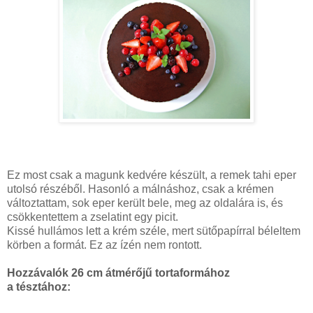
Ez most csak a magunk kedvére készült, a remek tahi eper
utolsó részéből. Hasonló a málnáshoz, csak a krémen
változtattam, sok eper került bele, meg az oldalára is, és
csökkentettem a zselatint egy picit.
Kissé hullámos lett a krém széle, mert sütőpapírral béleltem
körben a formát. Ez az ízén nem rontott.
Hozzávalók 26 cm átmérőjű tortaformához
a tésztához: