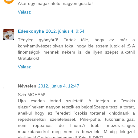
Akár egy magazinfotó, nagyon guszta!
Válasz
Édeskonyha
2012. június 4. 9:54
Tényleg gyönyörű! Tartok tőle, hogy ez már a
konyhaművészet olyan foka, hogy ide sosem jutok el :S A
finomságok mennek nekem is, de ilyen szépet alkotni!
Gratulálok!
Válasz
Névtelen
2012. június 4. 12:47
Szia MOHAM!
Ujra csodas tortad szuletett! A tetejen a "csokis
glazur"nekem nagyon tetszik es bejott!Szeppe teszi a tortat,
anelkul hogy az "eredeti "csokis tortanal kinlodnank a
repedesnelkuli szeletelessel. Pihe-puha, tukorsima.Igaz,
nem roppanos, de finom.A tobbi mezes-icinges
mualkotasaidrol meg nem is beszelek. Mindig lelegzet
elallitoak! Gratula mindenhez!! Szia: ILDIKO