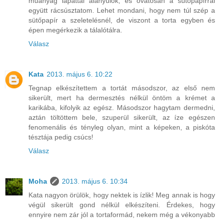
műanyag lapáttal alányúlok, és óvatosan a sütőpapírral
együtt rácsúsztatom. Lehet mondani, hogy nem túl szép a
sütőpapír a szeletelésnél, de viszont a torta egyben és
épen megérkezik a tálalótálra.
Válasz
Kata
2013. május 6. 10:22
Tegnap elkészítettem a tortát másodszor, az első nem
sikerült, mert ha dermesztés nélkül öntöm a krémet a
karikába, kifolyik az egész. Másodszor hagytam dermedni,
aztán töltöttem bele, szuperül sikerült, az íze egészen
fenomenális és tényleg olyan, mint a képeken, a piskóta
tésztája pedig csúcs!
Válasz
Moha
2013. május 6. 10:34
Kata nagyon örülök, hogy nektek is ízlik! Meg annak is hogy
végül sikerült gond nélkül elkészíteni. Érdekes, hogy
ennyire nem zár jól a tortaformád, nekem még a vékonyabb