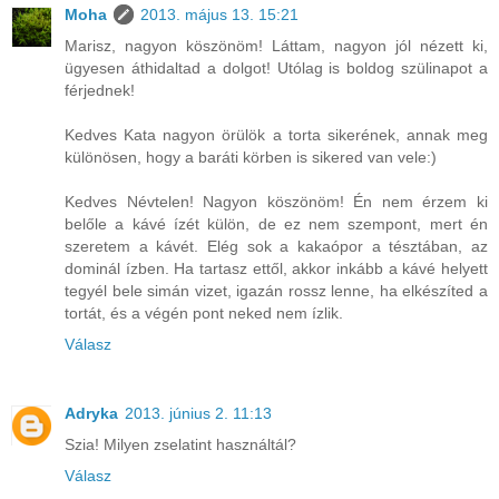
Moha
2013. május 13. 15:21
Marisz, nagyon köszönöm! Láttam, nagyon jól nézett ki,
ügyesen áthidaltad a dolgot! Utólag is boldog szülinapot a
férjednek!
Kedves Kata nagyon örülök a torta sikerének, annak meg
különösen, hogy a baráti körben is sikered van vele:)
Kedves Névtelen! Nagyon köszönöm! Én nem érzem ki
belőle a kávé ízét külön, de ez nem szempont, mert én
szeretem a kávét. Elég sok a kakaópor a tésztában, az
dominál ízben. Ha tartasz ettől, akkor inkább a kávé helyett
tegyél bele simán vizet, igazán rossz lenne, ha elkészíted a
tortát, és a végén pont neked nem ízlik.
Válasz
Adryka
2013. június 2. 11:13
Szia! Milyen zselatint használtál?
Válasz