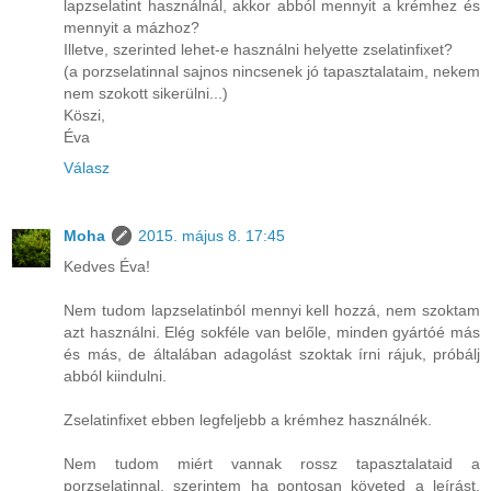
lapzselatint használnál, akkor abból mennyit a krémhez és
mennyit a mázhoz?
Illetve, szerinted lehet-e használni helyette zselatinfixet?
(a porzselatinnal sajnos nincsenek jó tapasztalataim, nekem
nem szokott sikerülni...)
Köszi,
Éva
Válasz
Moha
2015. május 8. 17:45
Kedves Éva!
Nem tudom lapzselatinból mennyi kell hozzá, nem szoktam
azt használni. Elég sokféle van belőle, minden gyártóé más
és más, de általában adagolást szoktak írni rájuk, próbálj
abból kiindulni.
Zselatinfixet ebben legfeljebb a krémhez használnék.
Nem tudom miért vannak rossz tapasztalataid a
porzselatinnal, szerintem ha pontosan követed a leírást,