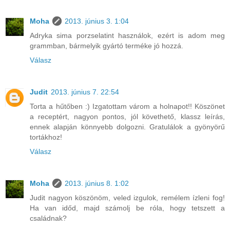
Moha
2013. június 3. 1:04
Adryka sima porzselatint használok, ezért is adom meg
grammban, bármelyik gyártó terméke jó hozzá.
Válasz
Judit
2013. június 7. 22:54
Torta a hűtőben :) Izgatottam várom a holnapot!! Köszönet
a receptért, nagyon pontos, jól követhető, klassz leírás,
ennek alapján könnyebb dolgozni. Gratulálok a gyönyörű
tortákhoz!
Válasz
Moha
2013. június 8. 1:02
Judit nagyon köszönöm, veled izgulok, remélem ízleni fog!
Ha van időd, majd számolj be róla, hogy tetszett a
családnak?