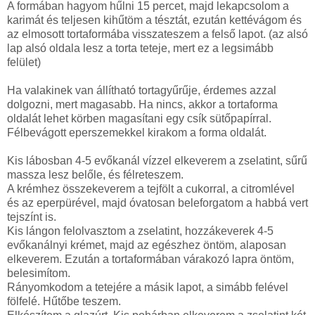
A formában hagyom hűlni 15 percet, majd lekapcsolom a
karimát és teljesen kihűtöm a tésztát, ezután kettévágom és
az elmosott tortaformába visszateszem a felső lapot. (az alsó
lap alsó oldala lesz a torta teteje, mert ez a legsimább
felület)
Ha valakinek van állítható tortagyűrűje, érdemes azzal
dolgozni, mert magasabb. Ha nincs, akkor a tortaforma
oldalát lehet körben magasítani egy csík sütőpapírral.
Félbevágott eperszemekkel kirakom a forma oldalát.
Kis lábosban 4-5 evőkanál vízzel elkeverem a zselatint, sűrű
massza lesz belőle, és félreteszem.
A krémhez összekeverem a tejfölt a cukorral, a citromlével
és az eperpürével, majd óvatosan beleforgatom a habbá vert
tejszínt is.
Kis lángon felolvasztom a zselatint, hozzákeverek 4-5
evőkanálnyi krémet, majd az egészhez öntöm, alaposan
elkeverem. Ezután a tortaformában várakozó lapra öntöm,
belesimítom.
Rányomkodom a tetejére a másik lapot, a simább felével
fölfelé. Hűtőbe teszem.