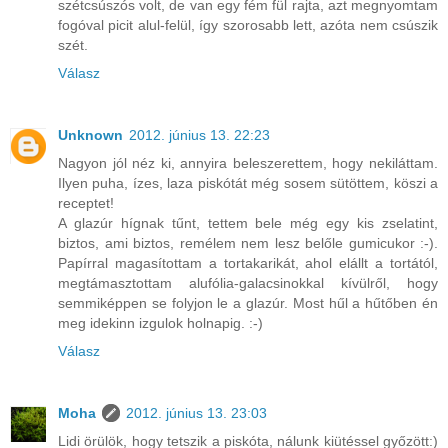
szétcsúszós volt, de van egy fém fül rajta, azt megnyomtam
fogóval picit alul-felül, így szorosabb lett, azóta nem csúszik
szét.
Válasz
Unknown
2012. június 13. 22:23
Nagyon jól néz ki, annyira beleszerettem, hogy nekiláttam.
Ilyen puha, ízes, laza piskótát még sosem sütöttem, köszi a
receptet!
A glazúr hígnak tűnt, tettem bele még egy kis zselatint,
biztos, ami biztos, remélem nem lesz belőle gumicukor :-).
Papírral magasítottam a tortakarikát, ahol elállt a tortától,
megtámasztottam alufólia-galacsinokkal kívülről, hogy
semmiképpen se folyjon le a glazúr. Most hűl a hűtőben én
meg idekinn izgulok holnapig. :-)
Válasz
Moha
2012. június 13. 23:03
Lidi örülök, hogy tetszik a piskóta, nálunk kiütéssel győzött:)