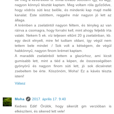
nagyon könnyű tésztát kaptam. Meg voltam róla győződve,
hogy vödrös süti lesz belőle, és mindenki kap majd mellé
kanalat. Este sütöttem, reggelre már nagyon jó lett az
állaga.
A krémben a zselatintól nagyon féltem, és tényleg az van
ráírva a csomagra, hogy forralni kell, mint ahogy feljebb írta
valaki. Nekem 5 ek. víz teljesen eltűnt 20 g zselatinban, kb.
egy decit elnyelt, mire fel tudtam oldani, így végül nem
tettem bele mindet :/ Sok volt a kétségem, de végül
habkönnyű, nagyon finom krémet kaptam.
A maradék zselatinból tettem a glazúrhoz, ami kicsit
gumisabb lett, mint a tiéd a képen, de összességében
gyönyörű és nagyon finom süti lett, jó sok dicséretet
zsebeltem be érte. Köszönöm, Moha! Ez a kávés tészta
isteni!
Válasz
Moha
2017. április 17. 9:40
Kedves Edit! Örülök, hogy sikerült gm verzióban is
elkészíteni, és sikered lett vele!