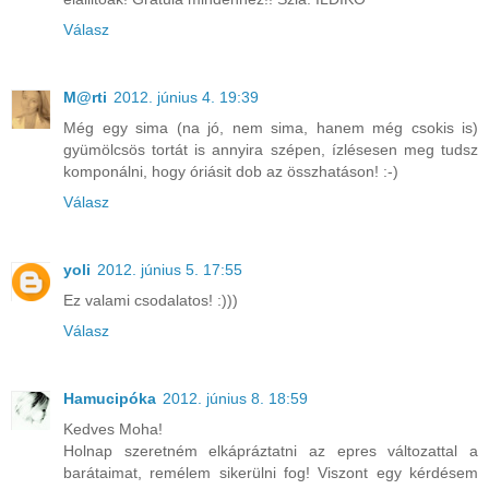
Válasz
M@rti
2012. június 4. 19:39
Még egy sima (na jó, nem sima, hanem még csokis is)
gyümölcsös tortát is annyira szépen, ízlésesen meg tudsz
komponálni, hogy óriásit dob az összhatáson! :-)
Válasz
yoli
2012. június 5. 17:55
Ez valami csodalatos! :)))
Válasz
Hamucipóka
2012. június 8. 18:59
Kedves Moha!
Holnap szeretném elkápráztatni az epres változattal a
barátaimat, remélem sikerülni fog! Viszont egy kérdésem