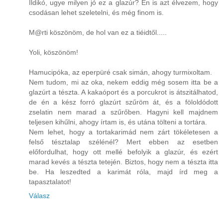
Ildikó, ugye milyen jó ez a glazúr? Én is azt élvezem, hogy
csodásan lehet szeletelni, és még finom is.
M@rti köszönöm, de hol van ez a tiéidtől.....
Yoli, köszönöm!
Hamucipóka, az eperpüré csak simán, ahogy turmixoltam.
Nem tudom, mi az oka, nekem eddig még sosem itta be a
glazúrt a tészta. A kakaóport és a porcukrot is átszitálhatod,
de én a kész forró glazúrt szűröm át, és a föloldódott
zselatin nem marad a szűrőben. Hagyni kell majdnem
teljesen kihűlni, ahogy írtam is, és utána tölteni a tortára.
Nem lehet, hogy a tortakarimád nem zárt tökéletesen a
felső tésztalap szélénél? Mert ebben az esetben
előfordulhat, hogy ott mellé befolyik a glazúr, és ezért
marad kevés a tészta tetején. Biztos, hogy nem a tészta itta
be. Ha leszedted a karimát róla, majd írd meg a
tapasztalatot!
Válasz