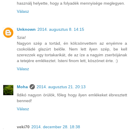
használj helyette, hogy a folyadék mennyisége meglegyen.
Válasz
Unknown
2014. augusztus 8. 14:15
Szia!
Nagyon szép a tortád, én kölcsönvettem az enyémre a
csokoládé glazúrt belőle. Nem lett ilyen szép, be kell
szerezzek egy tortakarikát, de az íze a nagyim zserbójának
a tetejére emlékeztet. Isteni finom lett, köszönet érte. :)
Válasz
Moha
2014. augusztus 21. 20:13
Ildikó nagyon örülök, főleg hogy ilyen emlékeket ébresztett
benned!
Válasz
veki70
2014. december 28. 18:38