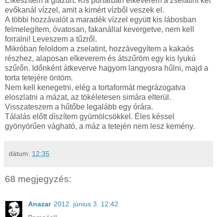
Elkészítem a glazúrt. Kis pohárban elkeverem a zselatint két
evőkanál vízzel, amit a kimért vízből veszek el.
A többi hozzávalót a maradék vízzel együtt kis lábosban
felmelegítem, óvatosan, fakanállal kevergetve, nem kell
forralni! Leveszem a tűzről.
Mikróban feloldom a zselatint, hozzávegyítem a kakaós
részhez, alaposan elkeverem és átszűröm egy kis lyukú
szűrőn. Időnként átkeverve hagyom langyosra hűlni, majd a
torta tetejére öntöm.
Nem kell kenegetni, elég a tortaformát megrázogatva
eloszlatni a mázat, az tökéletesen simára elterül.
Visszateszem a hűtőbe legalább egy órára.
Tálalás előtt díszítem gyümölcsökkel. Éles késsel
gyönyörűen vágható, a máz a tetején nem lesz kemény.
dátum:
12:35
68 megjegyzés:
Anazar
2012. június 3. 12:42