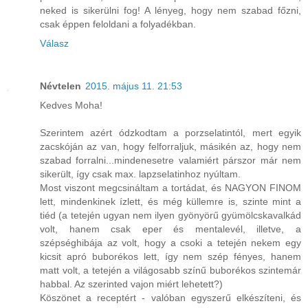
neked is sikerülni fog! A lényeg, hogy nem szabad főzni,
csak éppen feloldani a folyadékban.
Válasz
Névtelen
2015. május 11. 21:53
Kedves Moha!
Szerintem azért ódzkodtam a porzselatintól, mert egyik
zacskóján az van, hogy felforraljuk, másikén az, hogy nem
szabad forralni...mindenesetre valamiért párszor már nem
sikerült, így csak max. lapzselatinhoz nyúltam.
Most viszont megcsináltam a tortádat, és NAGYON FINOM
lett, mindenkinek ízlett, és még küllemre is, szinte mint a
tiéd (a tetején ugyan nem ilyen gyönyörű gyümölcskavalkád
volt, hanem csak eper és mentalevél, illetve, a
szépséghibája az volt, hogy a csoki a tetején nekem egy
kicsit apró buborékos lett, így nem szép fényes, hanem
matt volt, a tetején a világosabb színű buborékos szintemár
habbal. Az szerinted vajon miért lehetett?)
Köszönet a receptért - valóban egyszerű elkészíteni, és