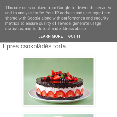
This site uses cookies from Google to deliver its services
Moha Konyha
and to analyze traffic. Your IP address and user-agent are
shared with Google along with performance and security
metrics to ensure quality of service, generate usage
statistics, and to detect and address abuse.
▼
LEARN MORE
GOT IT
2012. június 3., vasárnap
Epres csokoládés torta