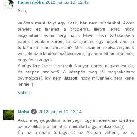
Hamucipóka
2012. június 10. 12:42
Szia,
valóban mellé folyt egy kicsit, bár nem mindenhol. Akkor
tényleg ez lehetett a probléma, illetve lehet, hogy
hagyhattam volna még hűlni. Mivel nincs tortakarikám
papírral vontam körbe. Tudsz ajánlani egy helyet, ahol jó
tortakarikát lehet vásárolni? Mert őszintén szólva Anyunak
van, de az állandóan szétcsúszott, így nem láttam értelmét,
hogy én is vegyek.
Amúgy ízre isteni finom volt. Nagyon epres, nagyon csokis,
és szépen szelhető. A közepén meg jól megpakoltam
gyümölccsel, így nem látszott, hogy milyennek nem kéne
lennie!:)
Válasz
Moha
2012. június 10. 13:14
Akkor megnyugodtam, a lényeg, hogy mindenkinek ízlett és
az esztétikai problémát is áthidaltad a gyümölcsökkel:))
Én az állítható tortagyűrűt az Aldiban vettem, ez is