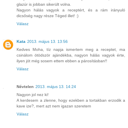
glazúr is jobban sikerült volna.
Nagyon hálás vagyok a receptért, és a rám irányuló
dicsőség nagy része Téged illet! :)
Válasz
Kata
2013. május 13. 13:56
Kedves Moha, tíz napja ismertem meg a receptet, ma
csinálom ötödször ajándékba, nagyon hálás vagyok érte,
ilyen jót még sosem ettem ebben a párosításban!!
Válasz
Névtelen
2013. május 13. 14:24
Nagyon jol nez ki!
A kerdesem a zlenne, hogy ezekben a tortakban erzodik a
kave ize?, mert azt nem igazan szeretem
Válasz