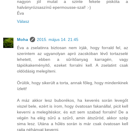
nagyon jól mutat a szinte fekete piskóta a
halványrózsaszínű epermousse-szal! :-)
Éva
Válasz
Moha
2015. május 14. 21:45
Éva a zselatinra biztosan nem írják, hogy forrald fel, az
szerintem az ugyanolyan apró zacskóban lévő tortazselé
lehetett, ebben a sűrítőanyag karragén, vagy
tápiókakeményítő, ezeket forralni kell. A zselatint csak
oldódásig melegíteni.
Örülök, hogy sikerült a torta, annak főleg, hogy mindenkinek
ízlett!
A máz akkor lesz buborékos, ha keverés során levegőt
viszel bele, ezért is írom, hogy óvatosan fakanállal, picit kell
keverni a melegítéskor, és ezt sem szabad forralni! De a
végén ha elég sűrű a szűrő, amin átszűröd, akkor szép
sima lesz. Utána a hűlés során is már csak óvatosan kell
rajta néhányat keverni.