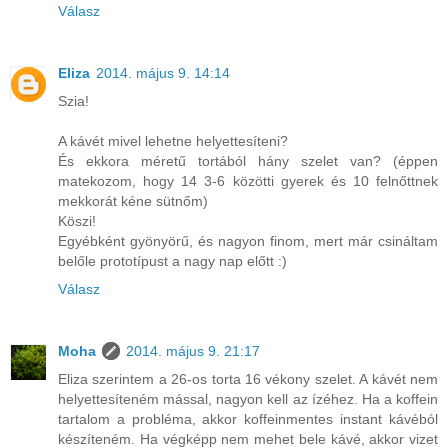
Válasz
Eliza
2014. május 9. 14:14
Szia!
A kávét mivel lehetne helyettesíteni?
És ekkora méretű tortából hány szelet van? (éppen
matekozom, hogy 14 3-6 közötti gyerek és 10 felnőttnek
mekkorát kéne sütnőm)
Köszi!
Egyébként gyönyörű, és nagyon finom, mert már csináltam
belőle prototípust a nagy nap előtt :)
Válasz
Moha
2014. május 9. 21:17
Eliza szerintem a 26-os torta 16 vékony szelet. A kávét nem
helyettesíteném mással, nagyon kell az ízéhez. Ha a koffein
tartalom a probléma, akkor koffeinmentes instant kávéból
készíteném. Ha végképp nem mehet bele kávé, akkor vizet