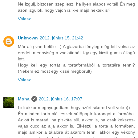
Ne izgulj, biztosan szép lesz, ha ilyen alapos voltál! Én meg
azon izgulok, hogy vajon ízlik-e majd nektek is?
Válasz
Unknown
2012. június 15. 21:42
Már alig van belőle :-) A glazúrba tényleg elég lett volna az
eredeti mennyiség a zselatinból, így egy kicsit gumis állagú
lett.
Hogy kell egy tortát a tortaformából a tortatálra tenni?
(Nekem ez most egy kissé megborult)
Válasz
Moha
2012. június 16. 17:07
Lidi akkor megnyugodtam, hogy azért sikered volt vele:)))
Én minden torta alá teszek sütőpapír korongot a formába.
Az ott is marad, ha piskóta sül, akkor is, ha csak kekszes-
vajas cucc az alja akkor is. Elkészül a torta a formában,
majd amikor a tálalóra át akarom tenni, akkor egy vékony