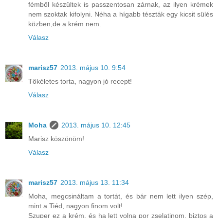
fémből készültek is passzentosan zárnak, az ilyen krémek
nem szoktak kifolyni. Néha a hígabb tészták egy kicsit sülés
közben,de a krém nem.
Válasz
marisz57
2013. május 10. 9:54
Tökéletes torta, nagyon jó recept!
Válasz
Moha
2013. május 10. 12:45
Marisz köszönöm!
Válasz
marisz57
2013. május 13. 11:34
Moha, megcsináltam a tortát, és bár nem lett ilyen szép,
mint a Tiéd, nagyon finom volt!
Szuper ez a krém, és ha lett volna por zselatinom, biztos a