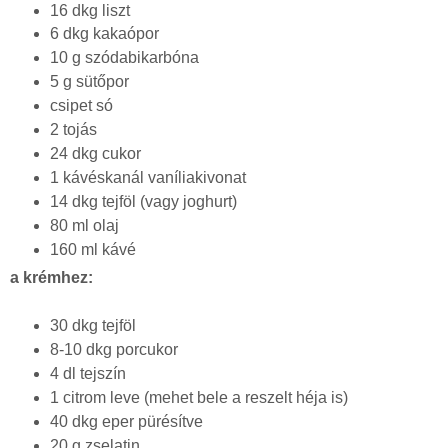
16 dkg liszt
6 dkg kakaópor
10 g szódabikarbóna
5 g sütőpor
csipet só
2 tojás
24 dkg cukor
1 kávéskanál vaníliakivonat
14 dkg tejföl (vagy joghurt)
80 ml olaj
160 ml kávé
a krémhez:
30 dkg tejföl
8-10 dkg porcukor
4 dl tejszín
1 citrom leve (mehet bele a reszelt héja is)
40 dkg eper pürésítve
20 g zselatin