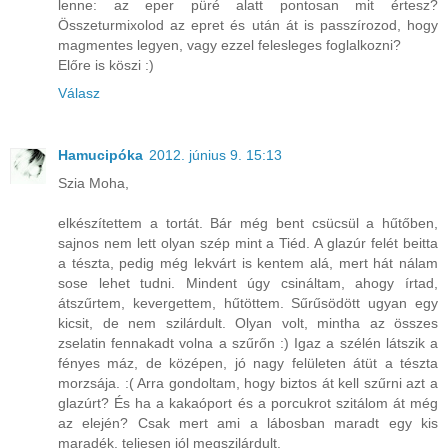
lenne: az eper püré alatt pontosan mit értesz?
Összeturmixolod az epret és után át is passzírozod, hogy
magmentes legyen, vagy ezzel felesleges foglalkozni?
Előre is köszi :)
Válasz
Hamucipóka
2012. június 9. 15:13
Szia Moha,
elkészítettem a tortát. Bár még bent csücsül a hűtőben,
sajnos nem lett olyan szép mint a Tiéd. A glazúr felét beitta
a tészta, pedig még lekvárt is kentem alá, mert hát nálam
sose lehet tudni. Mindent úgy csináltam, ahogy írtad,
átszűrtem, kevergettem, hűtöttem. Sűrűsödött ugyan egy
kicsit, de nem szilárdult. Olyan volt, mintha az összes
zselatin fennakadt volna a szűrőn :) Igaz a szélén látszik a
fényes máz, de középen, jó nagy felületen átüt a tészta
morzsája. :( Arra gondoltam, hogy biztos át kell szűrni azt a
glazúrt? És ha a kakaóport és a porcukrot szitálom át még
az elején? Csak mert ami a lábosban maradt egy kis
maradék, teljesen jól megszilárdult.