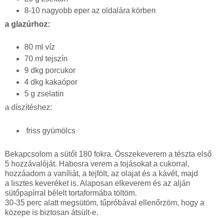
8-10 nagyobb eper az oldalára körben
a glazúrhoz:
80 ml víz
70 ml tejszín
9 dkg porcukor
4 dkg kakaópor
5 g zselatin
a díszítéshez:
friss gyümölcs
Bekapcsolom a sütőt 180 fokra. Összekeverem a tészta első
5 hozzávalóját. Habosra verem a tojásokat a cukorral,
hozzáadom a vaníliát, a tejfölt, az olajat és a kávét, majd
a lisztes keveréket is. Alaposan elkeverem és az alján
sütőpapírral bélelt tortaformába töltöm.
30-35 perc alatt megsütöm, tűpróbával ellenőrzöm, hogy a
közepe is biztosan átsült-e.