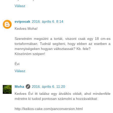
Válasz
evipocak
2016. április 6. 8:14
Kedves Moha!
Szeretném megsütni a tortát, viszont csak egy 18 cm-es
tortaformában. Tudnál segíteni, hogy ebben az esetben a
mennyiségeken hogyan változtassak? Kb. fele?
Köszönöm szépen!
Évi
Válasz
Moha
2016. április 6. 11:20
Kedves Évi itt találsz egy átváltós oldalt, ahol mindenféle
méretre ki tudod pontosan számolni a hozzávalókat:
http://keikos-cake.com/panconversion.html