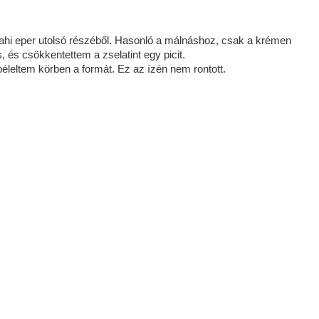
hi eper utolsó részéből. Hasonló a málnáshoz, csak a krémen
s, és csökkentettem a zselatint egy picit.
béleltem körben a formát. Ez az ízén nem rontott.