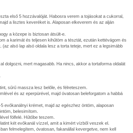
zta első 5 hozzávalóját. Habosra verem a tojásokat a cukorral,
, majd a lisztes keveréket is. Alaposan elkeverem és az alján
ogy a közepe is biztosan átsült-e.
m a karimát és teljesen kihűtöm a tésztát, ezután kettévágom és
(az alsó lap alsó oldala lesz a torta teteje, mert ez a legsimább
zal dolgozni, mert magasabb. Ha nincs, akkor a tortaforma oldalát
.
int, sűrű massza lesz belőle, és félreteszem.
romlével és az eperpürével, majd óvatosan beleforgatom a habbá
 4-5 evőkanálnyi krémet, majd az egészhez öntöm, alaposan
 öntöm, belesimítom.
ével fölfelé. Hűtőbe teszem.
tint két evőkanál vízzel, amit a kimért vízből veszek el.
sban felmelegítem, óvatosan, fakanállal kevergetve, nem kell