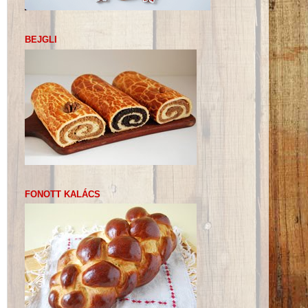
BEJGLI
FONOTT KALÁCS