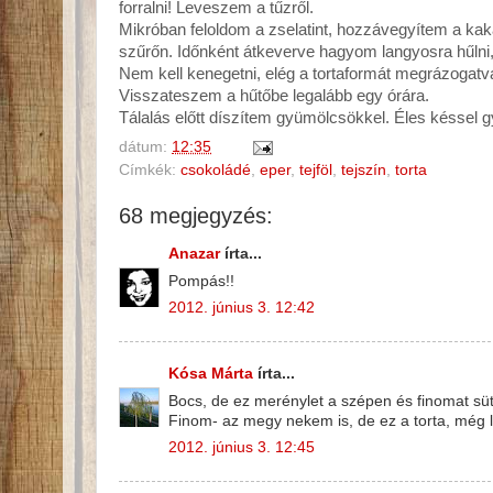
forralni! Leveszem a tűzről.
Mikróban feloldom a zselatint, hozzávegyítem a ka
szűrőn. Időnként átkeverve hagyom langyosra hűlni, 
Nem kell kenegetni, elég a tortaformát megrázogatva 
Visszateszem a hűtőbe legalább egy órára.
Tálalás előtt díszítem gyümölcsökkel. Éles késsel
dátum:
12:35
Címkék:
csokoládé
,
eper
,
tejföl
,
tejszín
,
torta
68 megjegyzés:
Anazar
írta...
Pompás!!
2012. június 3. 12:42
Kósa Márta
írta...
Bocs, de ez merénylet a szépen és finomat süt
Finom- az megy nekem is, de ez a torta, még 
2012. június 3. 12:45