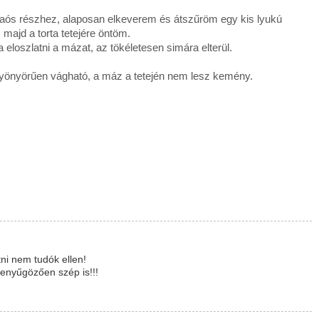
kaós részhez, alaposan elkeverem és átszűröm egy kis lyukú
majd a torta tetejére öntöm.
eloszlatni a mázat, az tökéletesen simára elterül.
 gyönyörűen vágható, a máz a tetején nem lesz kemény.
ni nem tudók ellen!
lenyűgözően szép is!!!