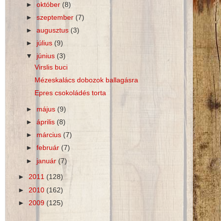
►
október
(8)
►
szeptember
(7)
►
augusztus
(3)
►
július
(9)
▼
június
(3)
Virslis buci
Mézeskalács dobozok ballagásra
Epres csokoládés torta
►
május
(9)
►
április
(8)
►
március
(7)
►
február
(7)
►
január
(7)
►
2011
(128)
►
2010
(162)
►
2009
(125)