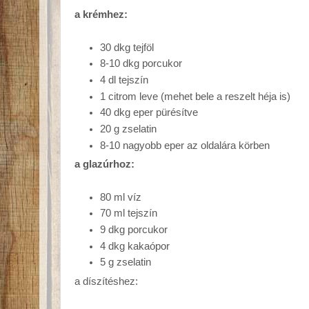
a krémhez:
30 dkg tejföl
8-10 dkg porcukor
4 dl tejszín
1 citrom leve (mehet bele a reszelt héja is)
40 dkg eper pürésítve
20 g zselatin
8-10 nagyobb eper az oldalára körben
a glazúrhoz:
80 ml víz
70 ml tejszín
9 dkg porcukor
4 dkg kakaópor
5 g zselatin
a díszítéshez: