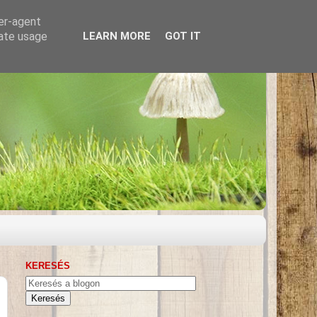
ser-agent
rate usage
LEARN MORE
GOT IT
KERESÉS