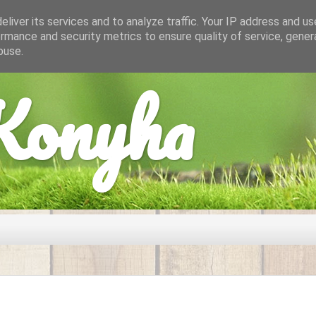
liver its services and to analyze traffic. Your IP address and u
rmance and security metrics to ensure quality of service, gene
buse.
onyha