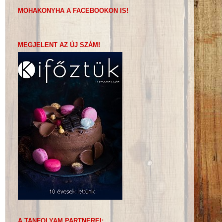
MOHAKONYHA A FACEBOOKON IS!
MEGJELENT AZ ÚJ SZÁM!
A TANFOLYAM PARTNEREI: