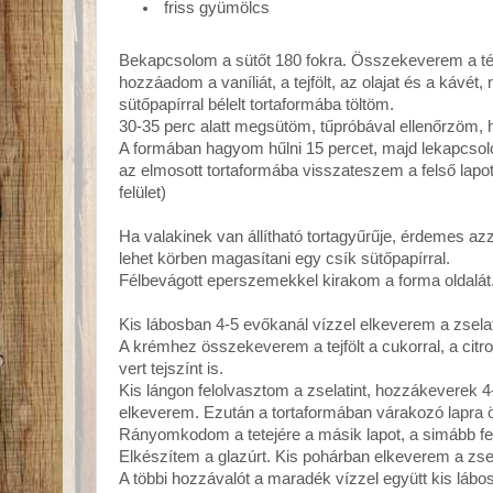
friss gyümölcs
Bekapcsolom a sütőt 180 fokra. Összekeverem a tés
hozzáadom a vaníliát, a tejfölt, az olajat és a kávét
sütőpapírral bélelt tortaformába töltöm.
30-35 perc alatt megsütöm, tűpróbával ellenőrzöm, h
A formában hagyom hűlni 15 percet, majd lekapcsolo
az elmosott tortaformába visszateszem a felső lapot. 
felület)
Ha valakinek van állítható tortagyűrűje, érdemes az
lehet körben magasítani egy csík sütőpapírral.
Félbevágott eperszemekkel kirakom a forma oldalát
Kis lábosban 4-5 evőkanál vízzel elkeverem a zselat
A krémhez összekeverem a tejfölt a cukorral, a cit
vert tejszínt is.
Kis lángon felolvasztom a zselatint, hozzákeverek
elkeverem. Ezután a tortaformában várakozó lapra
Rányomkodom a tetejére a másik lapot, a simább fel
Elkészítem a glazúrt. Kis pohárban elkeverem a zsela
A többi hozzávalót a maradék vízzel együtt kis lábo