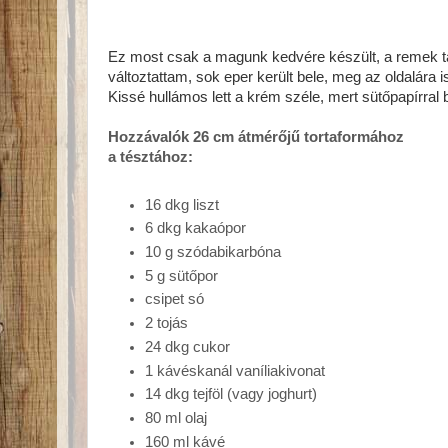
Ez most csak a magunk kedvére készült, a remek ta
változtattam, sok eper került bele, meg az oldalára i
Kissé hullámos lett a krém széle, mert sütőpapírral 
Hozzávalók 26 cm átmérőjű tortaformához
a tésztához:
16 dkg liszt
6 dkg kakaópor
10 g szódabikarbóna
5 g sütőpor
csipet só
2 tojás
24 dkg cukor
1 kávéskanál vaníliakivonat
14 dkg tejföl (vagy joghurt)
80 ml olaj
160 ml kávé