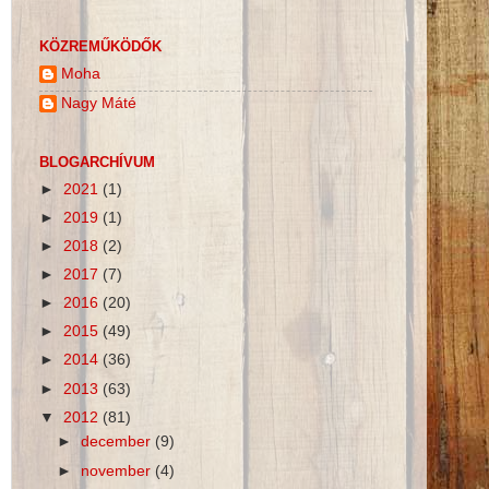
KÖZREMŰKÖDŐK
Moha
Nagy Máté
BLOGARCHÍVUM
►
2021
(1)
►
2019
(1)
►
2018
(2)
►
2017
(7)
►
2016
(20)
►
2015
(49)
►
2014
(36)
►
2013
(63)
▼
2012
(81)
►
december
(9)
►
november
(4)