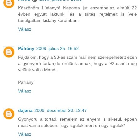
Köszönöm Lúdanyó! Naponta jut eszembe,az elmúlt 22
évben együtt laktunk, és a sütés rejtelmeit is Vele
tanulgattam kislány koromban.
Válasz
Páfrány
2009. július 25. 16:52
Fájdalom, hogy a 93-as szám már nem szerepelhetett ezen
a gyönyörű tortán,de örülünk annak, hogy a 92-esnél még
velünk volt a Manó.
Páfrány
Válasz
dajana
2009. december 20. 19:47
Gyonyoru a tortad, remelem az enyem is sikerul, eppen
most van a sutoben. "ugy izgulok,mert en ugy izgulok"
Válasz