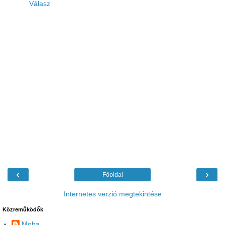
Válasz
‹
›
Főoldal
Internetes verzió megtekintése
Közreműködők
Moha