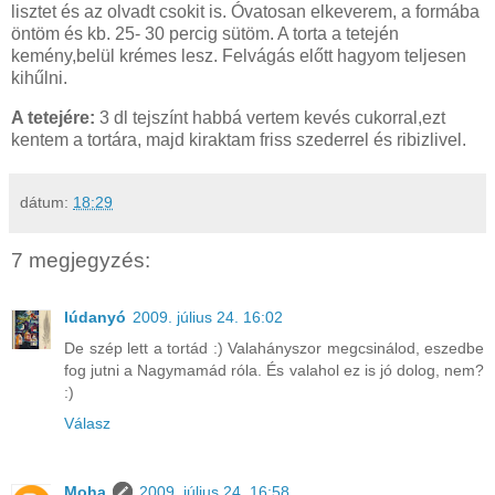
lisztet és az olvadt csokit is. Óvatosan elkeverem, a formába
öntöm és kb. 25- 30 percig sütöm. A torta a tetején
kemény,belül krémes lesz. Felvágás előtt hagyom teljesen
kihűlni.
A tetejére:
3 dl tejszínt habbá vertem kevés cukorral,ezt
kentem a tortára, majd kiraktam friss szederrel és ribizlivel.
dátum:
18:29
7 megjegyzés:
lúdanyó
2009. július 24. 16:02
De szép lett a tortád :) Valahányszor megcsinálod, eszedbe
fog jutni a Nagymamád róla. És valahol ez is jó dolog, nem?
:)
Válasz
Moha
2009. július 24. 16:58