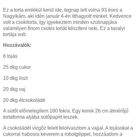
Ez a torta emlékül kerül ide, tegnap lett volna 93 éves a
Nagyikám, aki idén január 4-én itthagyott minket. Kedvence
volt a csokitorta, így igyekeztem minden szülinapjára
valamilyen finom csokis tortát készíteni neki. Ez a tavalyi
tortája volt.
Hozzávalók:
6 tojás
25 dkg cukor
10 dkg liszt
20 dkg vaj
20 dkg étcsokoládé
A sütőt előmelegítem 180 fokra. Egy kerek 26 cm átmérőjű
tortaforma aljába sütőpapírt teszek.
A csokoládét vízgőz felett felolvasztom a vajjal. A tojásokat a
cukorral habosra keverem a robotgéppel, hozzáadom a