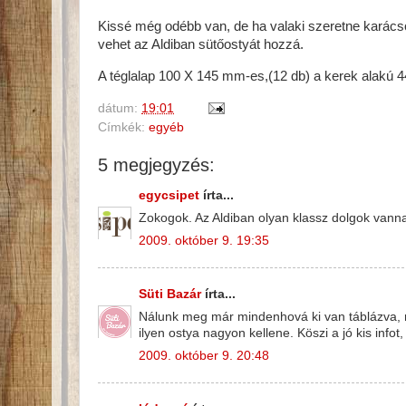
Kissé még odébb van, de ha valaki szeretne karács
vehet az Aldiban sütőostyát hozzá.
A téglalap 100 X 145 mm-es,(12 db) a kerek alakú 
dátum:
19:01
Címkék:
egyéb
5 megjegyzés:
egycsipet
írta...
Zokogok. Az Aldiban olyan klassz dolgok vanna
2009. október 9. 19:35
Süti Bazár
írta...
Nálunk meg már mindenhová ki van táblázva, 
ilyen ostya nagyon kellene. Köszi a jó kis inf
2009. október 9. 20:48