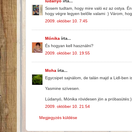
lúdanyó
írta...
Sosem tudtam, hogy mire való ez az ostya. Én 
hogy végre legyen belőle valami :) Várom, ho
2009. október 10. 7:45
Mónika
írta...
És hogyan kell használni?
2009. október 10. 19:55
Moha
írta...
Egycsipet sajnálom, de talán majd a Lidl-ben i
Yasmine szívesen.
Lúdanyó, Mónika rövidesen jön a próbasütés:)
2009. október 10. 21:54
Megjegyzés küldése