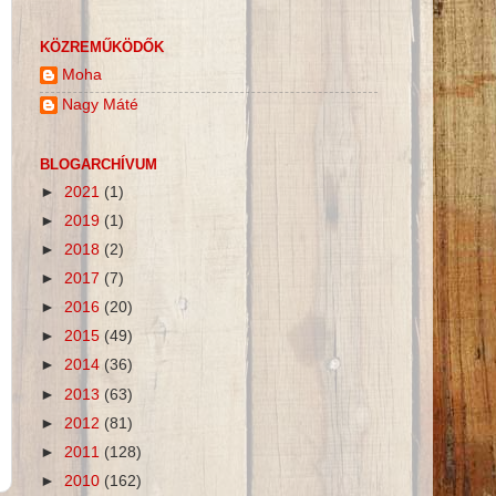
KÖZREMŰKÖDŐK
Moha
Nagy Máté
BLOGARCHÍVUM
►
2021
(1)
►
2019
(1)
►
2018
(2)
►
2017
(7)
►
2016
(20)
►
2015
(49)
►
2014
(36)
►
2013
(63)
►
2012
(81)
►
2011
(128)
►
2010
(162)