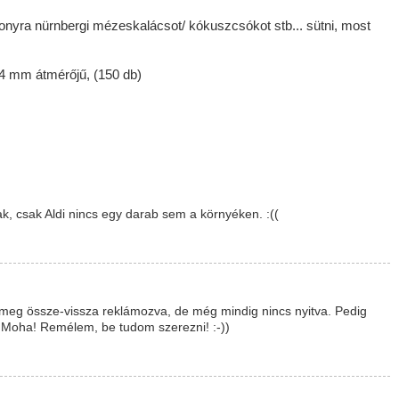
onyra nürnbergi mézeskalácsot/ kókuszcsókot stb... sütni, most
44 mm átmérőjű, (150 db)
k, csak Aldi nincs egy darab sem a környéken. :((
meg össze-vissza reklámozva, de még mindig nincs nyitva. Pedig
ot, Moha! Remélem, be tudom szerezni! :-))