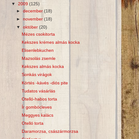
▼
2009
(125)
►
december
(18)
►
november
(18)
▼
október
(20)
Mézes csokitorta
Kekszes krémes almás kocka
Elisenlebkuchen
Mazsolás zsemle
Kekszes almás kocka
Sonkás virágok
Körtés -kávés -diós pite
Tudatos vásárlás
Otelló-habos torta
Ír gombócleves
Meggyes kalács
Otelló torta
Daramorzsa, császármorzsa