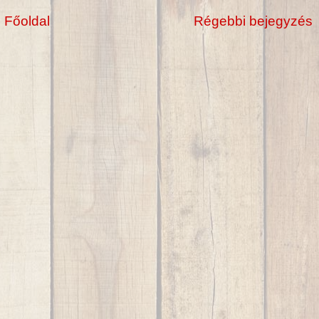
Főoldal
Régebbi bejegyzés