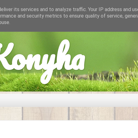
liver its services and to analyze traffic. Your IP address and u
rmance and security metrics to ensure quality of service, gene
buse.
onyha