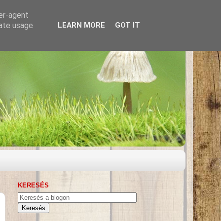
ser-agent
rate usage
LEARN MORE
GOT IT
KERESÉS