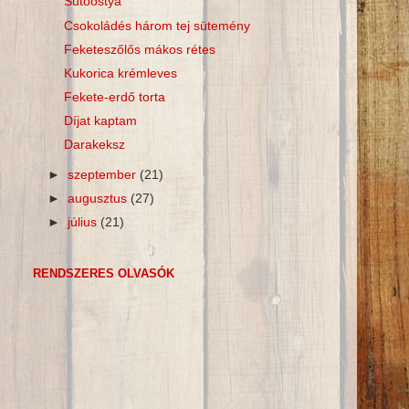
Sütőostya
Csokoládés három tej sütemény
Feketeszőlős mákos rétes
Kukorica krémleves
Fekete-erdő torta
Díjat kaptam
Darakeksz
►
szeptember
(21)
►
augusztus
(27)
►
július
(21)
RENDSZERES OLVASÓK