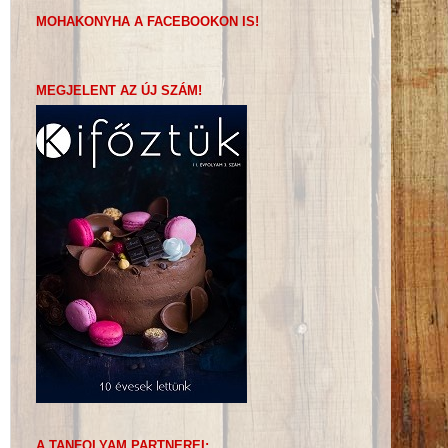
MOHAKONYHA A FACEBOOKON IS!
MEGJELENT AZ ÚJ SZÁM!
A TANFOLYAM PARTNEREI: