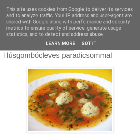
This site uses cookies from Google to deliver its services
Moha Konyha
and to analyze traffic. Your IP address and user-agent are
shared with Google along with performance and security
metrics to ensure quality of service, generate usage
statistics, and to detect and address abuse.
▼
LEARN MORE
GOT IT
2010. február 20., szombat
Húsgombócleves paradicsommal