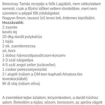
Bereznay Tamás receptje a Nők Lapjából, nem változtattam
semmit, csak a főzési időket vettem rövidebbre, mert nem
szeretem a péppé főtt zöldségeket.
Nagyon finom, tavaszi ízű leves lett, érdemes kipróbálni.
Hozzávalók:
2 zsemle
kevés tej
20 dkg darált pulykahús
1 tojás
2 ek. zsemlemorzsa
só, bors
1 doboz hámozottparadicsom-konzerv
2-3 szál sárgarépa
4-5 szál angol zeller (szárzeller)
1 csokor petrezselyemzöld
2 l alaplé (nálam a DM-ben kapható Alnatura bio
leveskockából)
fél dl olaj (nálam olíva)
A zsemléket tejbe áztatom, kinyomkodom, a darált húshoz
adom. Beleütöm a tojást, sózom, borsozom, az apróra vágott