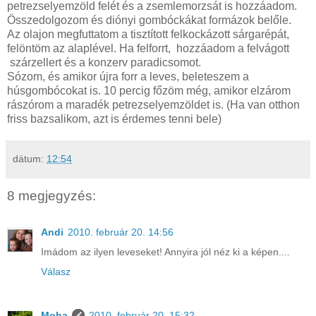
petrezselyemzöld felét és a zsemlemorzsát is hozzáadom.
Összedolgozom és diónyi gombóckákat formázok belőle.
Az olajon megfuttatom a tisztított felkockázott sárgarépát,
felöntöm az alaplével. Ha felforrt, hozzáadom a felvágott
szárzellert és a konzerv paradicsomot.
Sózom, és amikor újra forr a leves, beleteszem a
húsgombócokat is. 10 percig főzöm még, amikor elzárom
rászórom a maradék petrezselyemzöldet is. (Ha van otthon
friss bazsalikom, azt is érdemes tenni bele)
dátum:
12:54
8 megjegyzés:
Andi
2010. február 20. 14:56
Imádom az ilyen leveseket! Annyira jól néz ki a képen....
Válasz
Moha
2010. február 20. 15:32