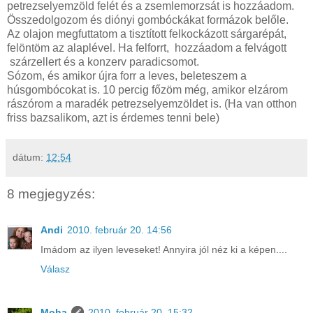
petrezselyemzöld felét és a zsemlemorzsát is hozzáadom.
Összedolgozom és diónyi gombóckákat formázok belőle.
Az olajon megfuttatom a tisztított felkockázott sárgarépát,
felöntöm az alaplével. Ha felforrt, hozzáadom a felvágott
szárzellert és a konzerv paradicsomot.
Sózom, és amikor újra forr a leves, beleteszem a
húsgombócokat is. 10 percig főzöm még, amikor elzárom
rászórom a maradék petrezselyemzöldet is. (Ha van otthon
friss bazsalikom, azt is érdemes tenni bele)
dátum:
12:54
8 megjegyzés:
Andi
2010. február 20. 14:56
Imádom az ilyen leveseket! Annyira jól néz ki a képen....
Válasz
Moha
2010. február 20. 15:32