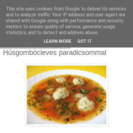
This site uses cookies from Google to deliver its services
Moha Konyha
and to analyze traffic. Your IP address and user-agent are
shared with Google along with performance and security
metrics to ensure quality of service, generate usage
statistics, and to detect and address abuse.
▼
LEARN MORE
GOT IT
2010. február 20., szombat
Húsgombócleves paradicsommal