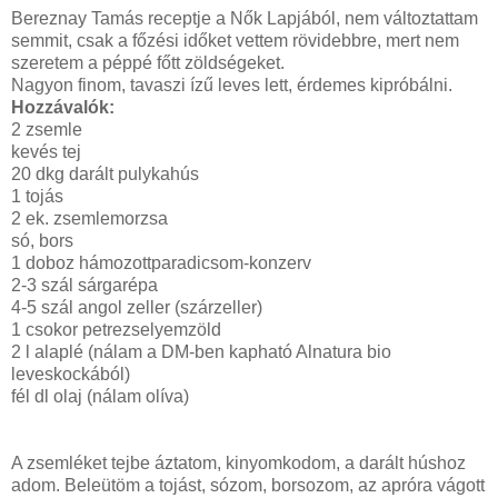
Bereznay Tamás receptje a Nők Lapjából, nem változtattam
semmit, csak a főzési időket vettem rövidebbre, mert nem
szeretem a péppé főtt zöldségeket.
Nagyon finom, tavaszi ízű leves lett, érdemes kipróbálni.
Hozzávalók:
2 zsemle
kevés tej
20 dkg darált pulykahús
1 tojás
2 ek. zsemlemorzsa
só, bors
1 doboz hámozottparadicsom-konzerv
2-3 szál sárgarépa
4-5 szál angol zeller (szárzeller)
1 csokor petrezselyemzöld
2 l alaplé (nálam a DM-ben kapható Alnatura bio
leveskockából)
fél dl olaj (nálam olíva)
A zsemléket tejbe áztatom, kinyomkodom, a darált húshoz
adom. Beleütöm a tojást, sózom, borsozom, az apróra vágott