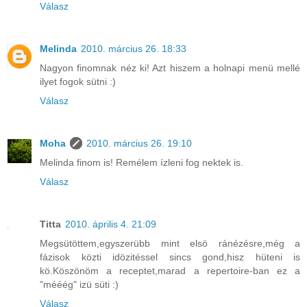
Válasz
Melinda
2010. március 26. 18:33
Nagyon finomnak néz ki! Azt hiszem a holnapi menü mellé
ilyet fogok sütni :)
Válasz
Moha
2010. március 26. 19:10
Melinda finom is! Remélem ízleni fog nektek is.
Válasz
Titta
2010. április 4. 21:09
Megsütöttem,egyszerübb mint elsö ránézésre,még a
fázisok közti idözitéssel sincs gond,hisz hüteni is
kö.Köszönöm a receptet,marad a repertoire-ban ez a
"mééég" izü süti :)
Válasz