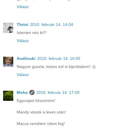
Válasz
Thrini
2010. február 14. 14:04
Istenien néz ki!!!
Válasz
Andi/cuki
2010. február 14. 16:05
Nagyon guszta, biztos ezt is kipróbálom!:-))
Válasz
Moha
2010. február 14. 17:09
Egycsipet köszönöm!
Mandy viszek a leves után!
Macus remélem ízleni fog!