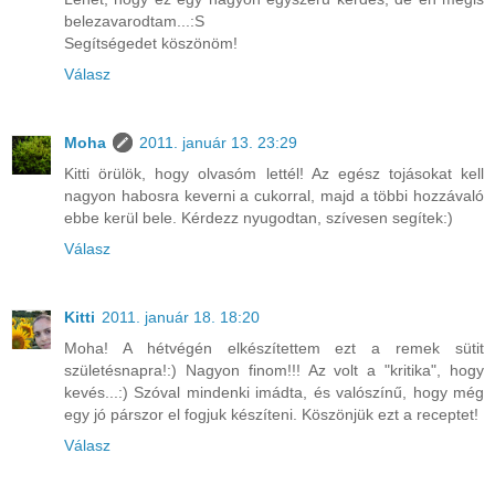
belezavarodtam...:S
Segítségedet köszönöm!
Válasz
Moha
2011. január 13. 23:29
Kitti örülök, hogy olvasóm lettél! Az egész tojásokat kell
nagyon habosra keverni a cukorral, majd a többi hozzávaló
ebbe kerül bele. Kérdezz nyugodtan, szívesen segítek:)
Válasz
Kitti
2011. január 18. 18:20
Moha! A hétvégén elkészítettem ezt a remek sütit
születésnapra!:) Nagyon finom!!! Az volt a "kritika", hogy
kevés...:) Szóval mindenki imádta, és valószínű, hogy még
egy jó párszor el fogjuk készíteni. Köszönjük ezt a receptet!
Válasz