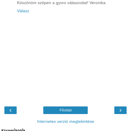
Köszönöm szépen a gyors válaszodat! Veronika
Válasz
‹
›
Főoldal
Internetes verzió megtekintése
Közreműködők