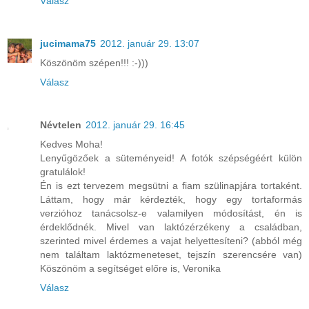
Válasz
jucimama75
2012. január 29. 13:07
Köszönöm szépen!!! :-)))
Válasz
Névtelen
2012. január 29. 16:45
Kedves Moha!
Lenyűgözőek a süteményeid! A fotók szépségéért külön
gratulálok!
Én is ezt tervezem megsütni a fiam szülinapjára tortaként.
Láttam, hogy már kérdezték, hogy egy tortaformás
verzióhoz tanácsolsz-e valamilyen módosítást, én is
érdeklődnék. Mivel van laktózérzékeny a családban,
szerinted mivel érdemes a vajat helyettesíteni? (abból még
nem találtam laktózmeneteset, tejszín szerencsére van)
Köszönöm a segítséget előre is, Veronika
Válasz