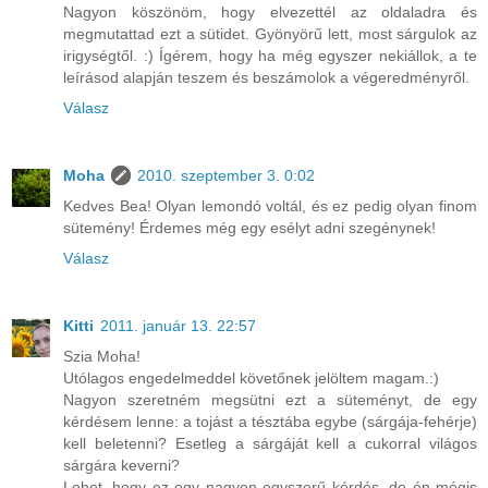
Nagyon köszönöm, hogy elvezettél az oldaladra és
megmutattad ezt a sütidet. Gyönyörű lett, most sárgulok az
irigységtől. :) Ígérem, hogy ha még egyszer nekiállok, a te
leírásod alapján teszem és beszámolok a végeredményről.
Válasz
Moha
2010. szeptember 3. 0:02
Kedves Bea! Olyan lemondó voltál, és ez pedig olyan finom
sütemény! Érdemes még egy esélyt adni szegénynek!
Válasz
Kitti
2011. január 13. 22:57
Szia Moha!
Utólagos engedelmeddel követőnek jelöltem magam.:)
Nagyon szeretném megsütni ezt a süteményt, de egy
kérdésem lenne: a tojást a tésztába egybe (sárgája-fehérje)
kell beletenni? Esetleg a sárgáját kell a cukorral világos
sárgára keverni?
Lehet, hogy ez egy nagyon egyszerű kérdés, de én mégis