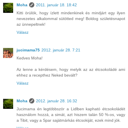
Moha
2011. január 18. 18:42
Kitti örülök, hogy ízlett mindenkinek és mindjárt egy ilyen
nevezetes alkalommal sütötted meg! Boldog születésnapot
az ünnepeltnek!
Válasz
jucimama75
2012. január 28. 7:21
Kedves Moha!
Az lenne a kérdésem, hogy melyik az az étcsokoládé ami
ehhez a recepthez Neked bevált?
Válasz
Moha
2012. január 28. 16:32
Jucimama én legtöbbször a Lidlben kapható étcsokoládét
használom hozzá, a simát, azt hiszem talán 50 %-os, vagy
a Tibit, vagy a Spar sajátmárkás étcsokiját, ezek mind jók.