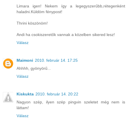
Limara igen! Nekem így a legegyszerűbb,rétegenként
haladni.Küldöm fénypost!
Thrini köszönöm!
Andi ha csokiszeretők vannak a közelben sikered lesz!
Válasz
Maimoni
2010. február 14. 17:25
Ahhhh, gyönyörű...
Válasz
Kiskukta
2010. február 14. 20:22
Nagyon szép, ilyen szép pingvin szeletet még nem is
láttam!
Válasz