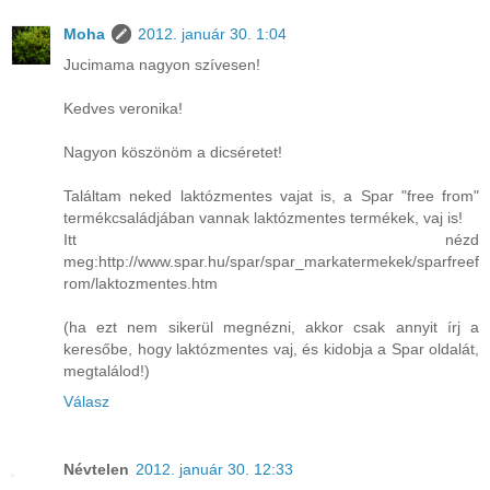
Moha
2012. január 30. 1:04
Jucimama nagyon szívesen!
Kedves veronika!
Nagyon köszönöm a dicséretet!
Találtam neked laktózmentes vajat is, a Spar "free from"
termékcsaládjában vannak laktózmentes termékek, vaj is!
Itt nézd
meg:http://www.spar.hu/spar/spar_markatermekek/sparfreef
rom/laktozmentes.htm
(ha ezt nem sikerül megnézni, akkor csak annyit írj a
keresőbe, hogy laktózmentes vaj, és kidobja a Spar oldalát,
megtalálod!)
Válasz
Névtelen
2012. január 30. 12:33