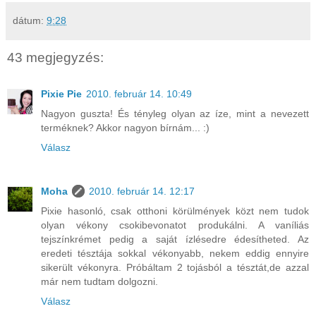
dátum:
9:28
43 megjegyzés:
Pixie Pie
2010. február 14. 10:49
Nagyon guszta! És tényleg olyan az íze, mint a nevezett
terméknek? Akkor nagyon bírnám... :)
Válasz
Moha
2010. február 14. 12:17
Pixie hasonló, csak otthoni körülmények közt nem tudok
olyan vékony csokibevonatot produkálni. A vaníliás
tejszínkrémet pedig a saját ízlésedre édesítheted. Az
eredeti tésztája sokkal vékonyabb, nekem eddig ennyire
sikerült vékonyra. Próbáltam 2 tojásból a tésztát,de azzal
már nem tudtam dolgozni.
Válasz