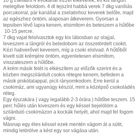
10 g zselatint 4 evőkanál vízzel elkeverek, és kis lángon
melegítve feloldom. 4 dl tejszínt habbá verek 7 dkg vaníliás
porcukorral, pár kanállal a zselatinhoz keverek belőle, majd
az egészhez öntöm, alaposan átkeverem. Gyorsan a
tepsiben lévő lapra kenem, elsimítom és beteszem a hűtőbe
10-15 percre.
7 dkg vajat felolvasztok egy kis lábosban az olajjal,
leveszem a lángról és beledobom az összetördelt csokit.
Kézi habverővel keverem, míg a csoki elolvad. A hűtőből
kivett süti krémjére öntöm, egyenletesen elsimítom,
visszateszem a hűtőbe.
A krém másik felét is elkészítem az előzők szerint és a
közben megszilárdult csokis rétegre kenem, befedem a
másik piskótalappal, picit rányomkodom. Erre kerül a
csokimáz, ami ugyanúgy készül, mint a középső csokoládés
réteg.
Egy éjszakára ( vagy legalább 2-3 órára ) hűtőbe teszem. 15
perc hűlés után kiveszem és egy késsel bejelölöm a
szilárduló csokimázon a kockák helyét, ahol majd fel fogom
vágni.
Másnap egy éles késsel ezek mentén vágom át a sütit,
mindig letörölve a kést egy sor vágása után.