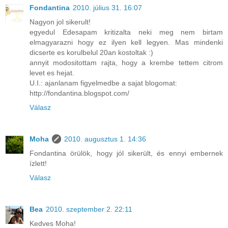
Fondantina
2010. július 31. 16:07
Nagyon jol sikerult!
egyedul Edesapam kritizalta neki meg nem birtam
elmagyarazni hogy ez ilyen kell legyen. Mas mindenki
dicserte es korulbelul 20an kostoltak :)
annyit modositottam rajta, hogy a krembe tettem citrom
levet es hejat.
U.I.: ajanlanam figyelmedbe a sajat blogomat:
http://fondantina.blogspot.com/
Válasz
Moha
2010. augusztus 1. 14:36
Fondantina örülök, hogy jól sikerült, és ennyi embernek
ízlett!
Válasz
Bea
2010. szeptember 2. 22:11
Kedves Moha!