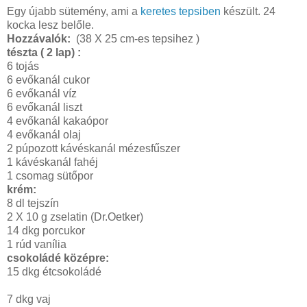
Egy újabb sütemény, ami a
keretes tepsiben
készült. 24
kocka lesz belőle.
Hozzávalók:
(38 X 25 cm-es tepsihez )
tészta ( 2 lap) :
6 tojás
6 evőkanál cukor
6 evőkanál víz
6 evőkanál liszt
4 evőkanál kakaópor
4 evőkanál olaj
2 púpozott kávéskanál mézesfűszer
1 kávéskanál fahéj
1 csomag sütőpor
krém:
8 dl tejszín
2 X 10 g zselatin (Dr.Oetker)
14 dkg porcukor
1 rúd vanília
csokoládé középre:
15 dkg étcsokoládé
7 dkg vaj