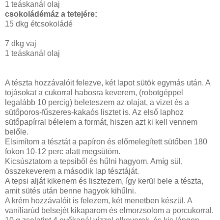
1 teáskanál olaj
csokoládémáz a tetejére:
15 dkg étcsokoládé
7 dkg vaj
1 teáskanál olaj
A tészta hozzávalóit felezve, két lapot sütök egymás után. A
tojásokat a cukorral habosra keverem, (robotgéppel
legalább 10 percig) beleteszem az olajat, a vizet és a
sütőporos-fűszeres-kakaós lisztet is. Az első laphoz
sütőpapírral bélelem a formát, hiszen azt ki kell vennem
belőle.
Elsimítom a tésztát a papíron és előmelegített sütőben 180
fokon 10-12 perc alatt megsütöm.
Kicsúsztatom a tepsiből és hűlni hagyom. Amíg sül,
összekeverem a második lap tésztáját.
A tepsi alját kikenem és lisztezem, így kerül bele a tészta,
amit sütés után benne hagyok kihűlni.
A krém hozzávalóit is felezem, két menetben készül. A
vaníliarúd belsejét kikaparom és elmorzsolom a porcukorral.