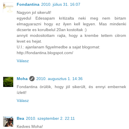
Fondantina
2010. július 31. 16:07
Nagyon jol sikerult!
egyedul Edesapam kritizalta neki meg nem birtam
elmagyarazni hogy ez ilyen kell legyen. Mas mindenki
dicserte es korulbelul 20an kostoltak :)
annyit modositottam rajta, hogy a krembe tettem citrom
levet es hejat.
U.I.: ajanlanam figyelmedbe a sajat blogomat:
http://fondantina.blogspot.com/
Válasz
Moha
2010. augusztus 1. 14:36
Fondantina örülök, hogy jól sikerült, és ennyi embernek
ízlett!
Válasz
Bea
2010. szeptember 2. 22:11
Kedves Moha!