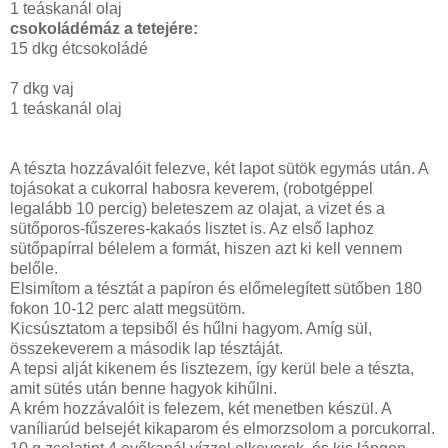
1 teáskanál olaj
csokoládémáz a tetejére:
15 dkg étcsokoládé
7 dkg vaj
1 teáskanál olaj
A tészta hozzávalóit felezve, két lapot sütök egymás után. A
tojásokat a cukorral habosra keverem, (robotgéppel
legalább 10 percig) beleteszem az olajat, a vizet és a
sütőporos-fűszeres-kakaós lisztet is. Az első laphoz
sütőpapírral bélelem a formát, hiszen azt ki kell vennem
belőle.
Elsimítom a tésztát a papíron és előmelegített sütőben 180
fokon 10-12 perc alatt megsütöm.
Kicsúsztatom a tepsiből és hűlni hagyom. Amíg sül,
összekeverem a második lap tésztáját.
A tepsi alját kikenem és lisztezem, így kerül bele a tészta,
amit sütés után benne hagyok kihűlni.
A krém hozzávalóit is felezem, két menetben készül. A
vaníliarúd belsejét kikaparom és elmorzsolom a porcukorral.