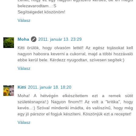
belezavarodtam...:S
Segítségedet köszönöm!
Válasz
Moha
2011. január 13. 23:29
Kitti örülök, hogy olvasóm lettél! Az egész tojásokat kell
nagyon habosra keverni a cukorral, majd a többi hozzávaló
ebbe kerül bele. Kérdezz nyugodtan, szívesen segítek:)
Válasz
Kitti
2011. január 18. 18:20
Moha! A hétvégén elkészítettem ezt a remek sütit
születésnapra!:) Nagyon finom!!! Az volt a "kritika", hogy
kevés...:) Szóval mindenki imádta, és valószínű, hogy még
egy jó párszor el fogjuk készíteni. Köszönjük ezt a receptet!
Válasz