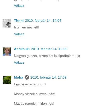
Válasz
Thrini
2010. február 14. 14:04
Istenien néz ki!!!
Válasz
Andi/cuki
2010. február 14. 16:05
Nagyon guszta, biztos ezt is kipróbálom!:-))
Válasz
Moha
2010. február 14. 17:09
Egycsipet köszönöm!
Mandy viszek a leves után!
Macus remélem ízleni fog!