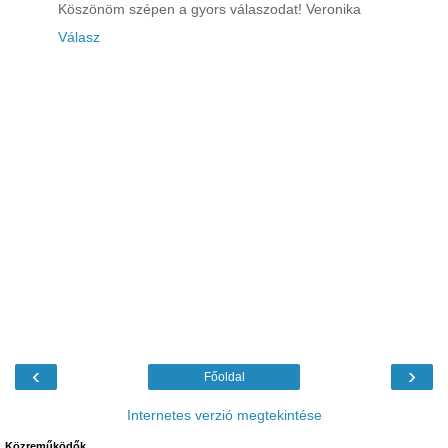
Köszönöm szépen a gyors válaszodat! Veronika
Válasz
‹
›
Főoldal
Internetes verzió megtekintése
Közreműködők