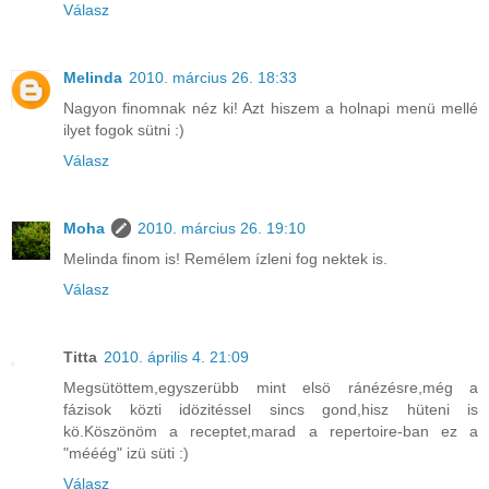
Válasz
Melinda
2010. március 26. 18:33
Nagyon finomnak néz ki! Azt hiszem a holnapi menü mellé
ilyet fogok sütni :)
Válasz
Moha
2010. március 26. 19:10
Melinda finom is! Remélem ízleni fog nektek is.
Válasz
Titta
2010. április 4. 21:09
Megsütöttem,egyszerübb mint elsö ránézésre,még a
fázisok közti idözitéssel sincs gond,hisz hüteni is
kö.Köszönöm a receptet,marad a repertoire-ban ez a
"mééég" izü süti :)
Válasz