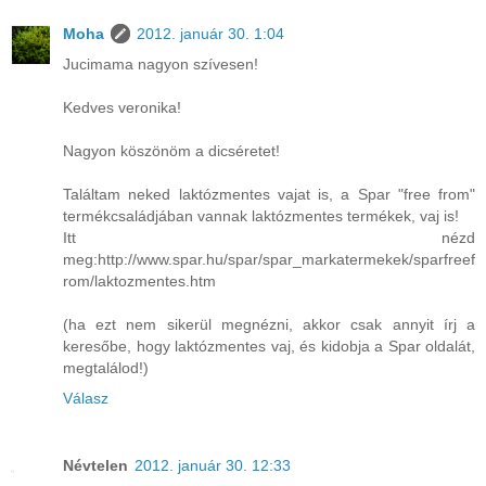
Moha
2012. január 30. 1:04
Jucimama nagyon szívesen!
Kedves veronika!
Nagyon köszönöm a dicséretet!
Találtam neked laktózmentes vajat is, a Spar "free from"
termékcsaládjában vannak laktózmentes termékek, vaj is!
Itt nézd
meg:http://www.spar.hu/spar/spar_markatermekek/sparfreef
rom/laktozmentes.htm
(ha ezt nem sikerül megnézni, akkor csak annyit írj a
keresőbe, hogy laktózmentes vaj, és kidobja a Spar oldalát,
megtalálod!)
Válasz
Névtelen
2012. január 30. 12:33