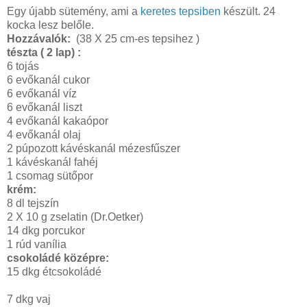
Egy újabb sütemény, ami a
keretes tepsiben
készült. 24
kocka lesz belőle.
Hozzávalók:
(38 X 25 cm-es tepsihez )
tészta ( 2 lap) :
6 tojás
6 evőkanál cukor
6 evőkanál víz
6 evőkanál liszt
4 evőkanál kakaópor
4 evőkanál olaj
2 púpozott kávéskanál mézesfűszer
1 kávéskanál fahéj
1 csomag sütőpor
krém:
8 dl tejszín
2 X 10 g zselatin (Dr.Oetker)
14 dkg porcukor
1 rúd vanília
csokoládé középre:
15 dkg étcsokoládé
7 dkg vaj