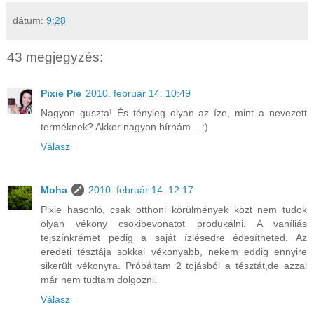
dátum:
9:28
43 megjegyzés:
Pixie Pie
2010. február 14. 10:49
Nagyon guszta! És tényleg olyan az íze, mint a nevezett
terméknek? Akkor nagyon bírnám... :)
Válasz
Moha
2010. február 14. 12:17
Pixie hasonló, csak otthoni körülmények közt nem tudok
olyan vékony csokibevonatot produkálni. A vaníliás
tejszínkrémet pedig a saját ízlésedre édesítheted. Az
eredeti tésztája sokkal vékonyabb, nekem eddig ennyire
sikerült vékonyra. Próbáltam 2 tojásból a tésztát,de azzal
már nem tudtam dolgozni.
Válasz