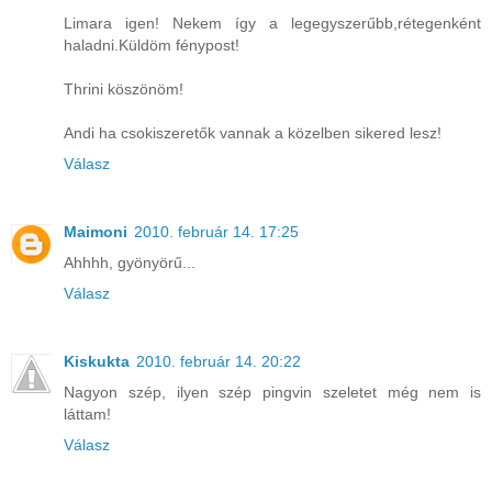
Limara igen! Nekem így a legegyszerűbb,rétegenként
haladni.Küldöm fénypost!
Thrini köszönöm!
Andi ha csokiszeretők vannak a közelben sikered lesz!
Válasz
Maimoni
2010. február 14. 17:25
Ahhhh, gyönyörű...
Válasz
Kiskukta
2010. február 14. 20:22
Nagyon szép, ilyen szép pingvin szeletet még nem is
láttam!
Válasz