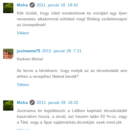
Moha
2011. január 18. 18:42
Kitti örülök, hogy ízlett mindenkinek és mindjárt egy ilyen
nevezetes alkalommal sütötted meg! Boldog születésnapot
az ünnepeltnek!
Válasz
jucimama75
2012. január 28. 7:21
Kedves Moha!
Az lenne a kérdésem, hogy melyik az az étcsokoládé ami
ehhez a recepthez Neked bevált?
Válasz
Moha
2012. január 28. 16:32
Jucimama én legtöbbször a Lidlben kapható étcsokoládét
használom hozzá, a simát, azt hiszem talán 50 %-os, vagy
a Tibit, vagy a Spar sajátmárkás étcsokiját, ezek mind jók.