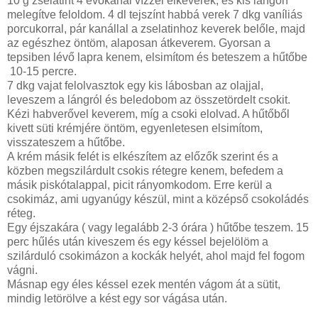
10 g zselatint 4 evőkanál vízzel elkeverek, és kis lángon
melegítve feloldom. 4 dl tejszínt habbá verek 7 dkg vaníliás
porcukorral, pár kanállal a zselatinhoz keverek belőle, majd
az egészhez öntöm, alaposan átkeverem. Gyorsan a
tepsiben lévő lapra kenem, elsimítom és beteszem a hűtőbe
10-15 percre.
7 dkg vajat felolvasztok egy kis lábosban az olajjal,
leveszem a lángról és beledobom az összetördelt csokit.
Kézi habverővel keverem, míg a csoki elolvad. A hűtőből
kivett süti krémjére öntöm, egyenletesen elsimítom,
visszateszem a hűtőbe.
A krém másik felét is elkészítem az előzők szerint és a
közben megszilárdult csokis rétegre kenem, befedem a
másik piskótalappal, picit rányomkodom. Erre kerül a
csokimáz, ami ugyanúgy készül, mint a középső csokoládés
réteg.
Egy éjszakára ( vagy legalább 2-3 órára ) hűtőbe teszem. 15
perc hűlés után kiveszem és egy késsel bejelölöm a
szilárduló csokimázon a kockák helyét, ahol majd fel fogom
vágni.
Másnap egy éles késsel ezek mentén vágom át a sütit,
mindig letörölve a kést egy sor vágása után.