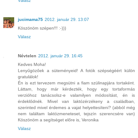
Válasz
jucimama75
2012. január 29. 13:07
Köszönöm szépen!!! :-)))
Válasz
Névtelen
2012. január 29. 16:45
Kedves Moha!
Lenyűgözőek a süteményeid! A fotók szépségéért külön
gratulálok!
Én is ezt tervezem megsütni a fiam szülinapjára tortaként.
Láttam, hogy már kérdezték, hogy egy tortaformás
verzióhoz tanácsolsz-e valamilyen módosítást, én is
érdeklődnék. Mivel van laktózérzékeny a családban,
szerinted mivel érdemes a vajat helyettesíteni? (abból még
nem találtam laktózmeneteset, tejszín szerencsére van)
Köszönöm a segítséget előre is, Veronika
Válasz