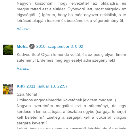
Nagyon köszönöm, hogy elvezettél az oldaladra és
megmutattad ezt a sütidet. Gyönyörű lett, most sárgulok az
irigységtől. :) Ígérem, hogy ha még egyszer nekiállok, a te
leírásod alapján teszem és beszámolok a végeredményről.
Válasz
Moha
2010. szeptember 3. 0:02
Kedves Bea! Olyan lemondó voltál, és ez pedig olyan finom
sütemény! Érdemes még egy esélyt adni szegénynek!
Válasz
Kitti
2011. január 13. 22:57
Szia Moha!
Utólagos engedelmeddel követőnek jelöltem magam.:)
Nagyon szeretném megsütni ezt a süteményt, de egy
kérdésem lenne: a tojást a tésztába egybe (sárgája-fehérje)
kell beletenni? Esetleg a sárgáját kell a cukorral világos
sárgára keverni?
Lehet, hogy ez egy nagyon egyszerű kérdés, de én mégis