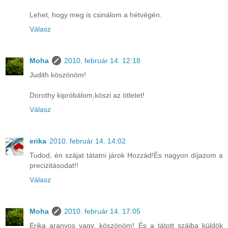
Lehet, hogy meg is csinálom a hétvégén.
Válasz
Moha
2010. február 14. 12:18
Judith köszönöm!
Dorothy kipróbálom,köszi az ötletet!
Válasz
erika
2010. február 14. 14:02
Tudod, én szájat tátatni járok Hozzád!És nagyon díjazom a
precizitásodat!!
Válasz
Moha
2010. február 14. 17:05
Erika aranyos vagy, köszönöm! És a tátott szájba küldök