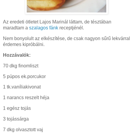
Az eredeti ötletet Lajos Marinál láttam, de tésztában
maradtam a
szalagos fánk
receptjénél.
Nem bonyolult az elkészítése, de csak nagyon sűrű lekvárral
érdemes kipróbálni.
Hozzávalók:
70 dkg finomliszt
5 púpos ek.porcukor
1 tk.vaníliakivonat
1 narancs reszelt héja
1 egész tojás
3 tojássárga
7 dkg olvasztott vaj