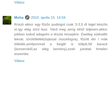
Válasz
Moha
2010. április 15. 14:04
Kriszti akkor egy főzős pudingot csak 3-3,5 dl tejjel készíts
el,így elég sűrű lesz. Várd meg amíg kihűl teljesen,akkor
jobban tudod adagolni a tészta közepére. Esetleg sütésálló
lekvár, túrótöltelék(tojással összefogva), főzött dió / mák
töltelék,amilyennnel a beiglit is töltjük,fél barack
(konzervből,az elég kemény),ezek jutottak hirtelen
eszembe.
Válasz