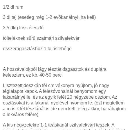
1/2 dl rum
3 dl tej (esetleg még 1-2 evőkanálnyi, ha kell)
3,5 dkg friss élesztő
tölteléknek sűrű szatmári szilvalekvár
összeragasztáshoz 1 tojásfehérje
A hozzávalókból lágy tésztát dagasztok és duplára
kelesztem, ez kb. 40-50 perc.
Lisztezett deszkán fél cm vékonyra nyújtom, jó nagy
téglalapot kapok. A felezővonalnál benyomom egy
fakanálnyéllel és az egyik felét 20 négyzetre osztom. Az
osztásokat is a fakanál nyelével nyomom le. (ezt megtettem
a másik fél tésztánál is, de nem kell, elég akkor, ha ráhajtom
a lekváros felére)
A kis négyzetekre 1-1 teáskanál szilvalekvárt teszek. A