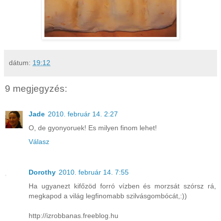
dátum:
19:12
9 megjegyzés:
Jade
2010. február 14. 2:27
O, de gyonyoruek! Es milyen finom lehet!
Válasz
Dorothy
2010. február 14. 7:55
Ha ugyanezt kifőzöd forró vízben és morzsát szórsz rá,
megkapod a világ legfinomabb szilvásgombócát,:))
http://izrobbanas.freeblog.hu