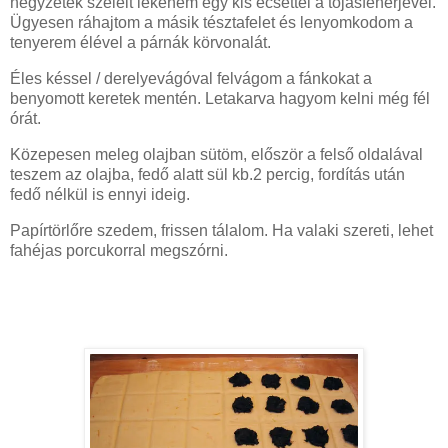
négyzetek széleit lekenem egy kis ecsettel a tojásfehérjével.
Ügyesen ráhajtom a másik tésztafelet és lenyomkodom a
tenyerem élével a párnák körvonalát.
Éles késsel / derelyevágóval felvágom a fánkokat a
benyomott keretek mentén. Letakarva hagyom kelni még fél
órát.
Közepesen meleg olajban sütöm, először a felső oldalával
teszem az olajba, fedő alatt sül kb.2 percig, fordítás után
fedő nélkül is ennyi ideig.
Papírtörlőre szedem, frissen tálalom. Ha valaki szereti, lehet
fahéjas porcukorral megszórni.