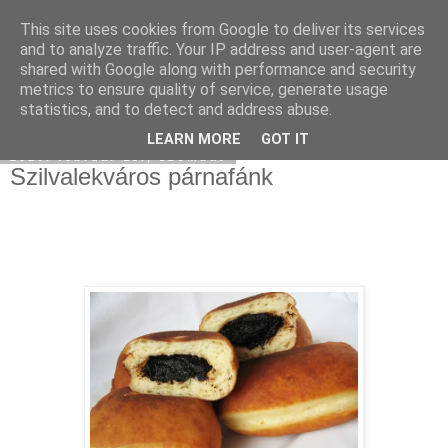
This site uses cookies from Google to deliver its services
Moha Konyha
and to analyze traffic. Your IP address and user-agent are
shared with Google along with performance and security
metrics to ensure quality of service, generate usage
statistics, and to detect and address abuse.
▼
LEARN MORE
GOT IT
2010. február 13., szombat
Szilvalekváros párnafánk