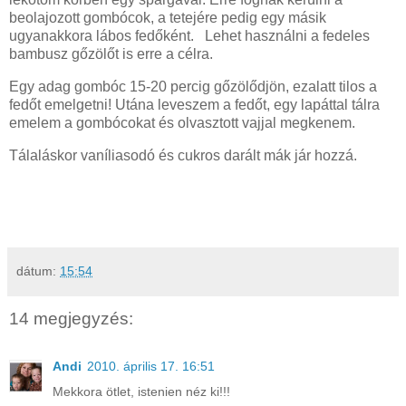
beolajozott gombócok, a tetejére pedig egy másik
ugyanakkora lábos fedőként. Lehet használni a fedeles
bambusz gőzölőt is erre a célra.
Egy adag gombóc 15-20 percig gőzölődjön, ezalatt tilos a
fedőt emelgetni! Utána leveszem a fedőt, egy lapáttal tálra
emelem a gombócokat és olvasztott vajjal megkenem.
Tálaláskor vaníliasodó és cukros darált mák jár hozzá.
dátum:
15:54
14 megjegyzés:
Andi
2010. április 17. 16:51
Mekkora ötlet, istenien néz ki!!!