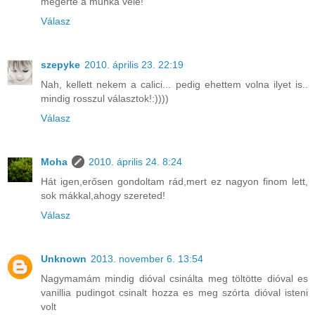
megérte a munka vele!
Válasz
szepyke
2010. április 23. 22:19
Nah, kellett nekem a calici... pedig ehettem volna ilyet is..
mindig rosszul választok!:))))
Válasz
Moha
2010. április 24. 8:24
Hát igen,erősen gondoltam rád,mert ez nagyon finom lett,
sok mákkal,ahogy szereted!
Válasz
Unknown
2013. november 6. 13:54
Nagymamám mindig dióval csinálta meg töltötte dióval es
vanillia pudingot csinalt hozza es meg szórta dióval isteni
volt