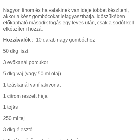
Nagyon finom és ha valakinek van ideje többet készíteni,
akkor a kész gombócokat lefagyaszthatja. Időszűkében
előkapható második fogás egy leves után, csak a sodót kell
elkészíteni hozzá.
Hozzávalók :
10 darab nagy gombóchoz
50 dkg liszt
3 evőkanál porcukor
5 dkg vaj (vagy 50 ml olaj)
1 teáskanál vaníliakivonat
1 citrom reszelt héja
1 tojás
250 ml tej
3 dkg élesztő