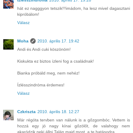
hát ez nagggyon tetszik!!!imádom, ha lesz mivel dagasztani
kipróbálom!
Válasz
Moha
2010. április 17. 19:42
Andi és Andi cuki köszönöm!
Kiskukta ez biztos ízleni fog a családnak!
Bianka próbáld meg, nem nehéz!
Ízlésszindróma érdemes!
Válasz
Czkriszta
2010. április 18. 12:27
Már régóta tervben van nálunk is a gőzgombóc. Vettem is
hozzá egy jó nagy kínai gőzölőt, de valahogy nem
akaródzik neki állni.Talán majd most, a te hatásodra.