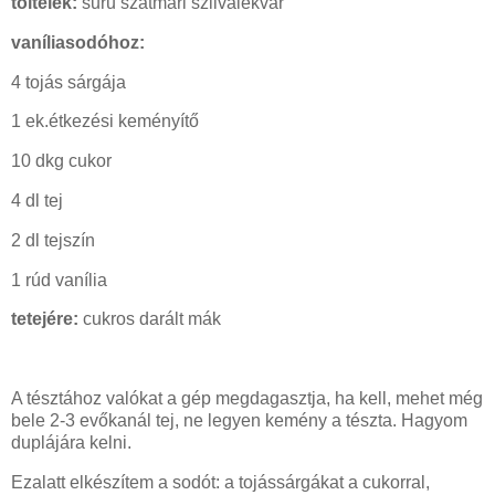
töltelék:
sűrű szatmári szilvalekvár
vaníliasodóhoz:
4 tojás sárgája
1 ek.étkezési keményítő
10 dkg cukor
4 dl tej
2 dl tejszín
1 rúd vanília
tetejére:
cukros darált mák
A tésztához valókat a gép megdagasztja, ha kell, mehet még
bele 2-3 evőkanál tej, ne legyen kemény a tészta. Hagyom
duplájára kelni.
Ezalatt elkészítem a sodót: a tojássárgákat a cukorral,