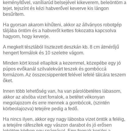
keményítővel, vaníliarúd belsejével kikeverem, beleöntöm a
tejet, tejszínt és kézi habverővel keverve kis lángon
besűrítem.
Ha gyorsan akarom kihűteni, akkor az állványos robotgép
táljába öntöm és a habverőt kettes fokozatra kapcsolva
hagyom, hogy keverje.
A megkelt tésztából lisztezett deszkán kb. 8 cm átmérőjű
hengert formálok és 10 szeletre vágom.
Minden kört kissé ellapítok a kezemmel, közepébe egy jó
púpos evőkanál szilvalekvárt teszek és gombóccá
formázom. Az összecsippentett felével lefelé tálcára teszem
őket.
Innen több lehetőség van, ha van párolóbetétes lábasom,
akkor az alsóba vizet forralok, a betétet vékonyan
megolajozom és erre mennek a gombócok, (szintén
körbeolajozva) tetejére pedig a fedő.
Ha nincs ilyen, akkor egy nagy lábosba vizet öntök a feléig,
a tetejére ráfeszítek egy vászon darabot és jó erősen
lekötöm körben egy spárgával. Erre fognak kerülni a