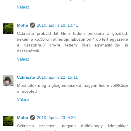
Válasz
Moha
2010. április 18. 13:41
Czkriszta próbáld ki! Nem tudom mekkora a gőzölőd,
nekem a kb.30 cm átmérőjű lábosomon 4 db fért egyszerre
a vászonra,3 cm-re tettem őket egymástól,így is
összenőttek.
Válasz
Czkriszta
2010. április 22. 15:11
Most ettük meg a gőzgombócokat, nagyon finom volt!Köszi
a receptet!
Válasz
Moha
2010. április 23. 9:28
Czkriszta szívesen, nagyon örülök,hogy ízlett,akkor