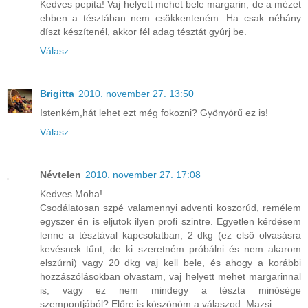
Kedves pepita! Vaj helyett mehet bele margarin, de a mézet
ebben a tésztában nem csökkenteném. Ha csak néhány
díszt készítenél, akkor fél adag tésztát gyúrj be.
Válasz
Brigitta
2010. november 27. 13:50
Istenkém,hát lehet ezt még fokozni? Gyönyörű ez is!
Válasz
Névtelen
2010. november 27. 17:08
Kedves Moha!
Csodálatosan szpé valamennyi adventi koszorúd, remélem
egyszer én is eljutok ilyen profi szintre. Egyetlen kérdésem
lenne a tésztával kapcsolatban, 2 dkg (ez első olvasásra
kevésnek tűnt, de ki szeretném próbálni és nem akarom
elszúrni) vagy 20 dkg vaj kell bele, és ahogy a korábbi
hozzászólásokban olvastam, vaj helyett mehet margarinnal
is, vagy ez nem mindegy a tészta minősége
szempontjából? Előre is köszönöm a válaszod. Mazsi