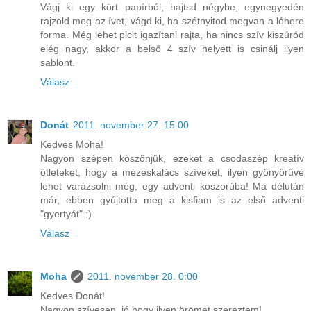
Vágj ki egy kört papírból, hajtsd négybe, egynegyedén
rajzold meg az ívet, vágd ki, ha szétnyitod megvan a lóhere
forma. Még lehet picit igazítani rajta, ha nincs szív kiszúród
elég nagy, akkor a belső 4 szív helyett is csinálj ilyen
sablont.
Válasz
Donát
2011. november 27. 15:00
Kedves Moha!
Nagyon szépen köszönjük, ezeket a csodaszép kreatív
ötleteket, hogy a mézeskalács szíveket, ilyen gyönyörűvé
lehet varázsolni még, egy adventi koszorúba! Ma délután
már, ebben gyújtotta meg a kisfiam is az első adventi
"gyertyát" :)
Válasz
Moha
2011. november 28. 0:00
Kedves Donát!
Nagyon szívesen, jó hogy ilyen örömet szereztem!