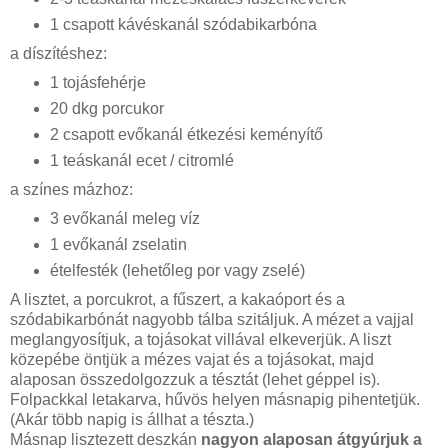
1 csapott kávéskanál szódabikarbóna
a díszítéshez:
1 tojásfehérje
20 dkg porcukor
2 csapott evőkanál étkezési keményítő
1 teáskanál ecet / citromlé
a színes mázhoz:
3 evőkanál meleg víz
1 evőkanál zselatin
ételfesték (lehetőleg por vagy zselé)
A lisztet, a porcukrot, a fűszert, a kakaóport és a
szódabikarbónát nagyobb tálba szitáljuk. A mézet a vajjal
meglangyosítjuk, a tojásokat villával elkeverjük. A liszt
közepébe öntjük a mézes vajat és a tojásokat, majd
alaposan összedolgozzuk a tésztát (lehet géppel is).
Folpackkal letakarva, hűvös helyen másnapig pihentetjük.
(Akár több napig is állhat a tészta.)
Másnap lisztezett deszkán
nagyon alaposan átgyúrjuk a