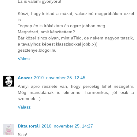
Ez is valami gyönyörű!
Köszi, hogy leírtad a mázat, valószínű megpróbálom ezzel
is.
Tegnap én is írókáztam és egyre jobban meg.
Megnézed, amit készítettem?
Bár közel sincs olyan, mint aTiéd, de nekem nagyon tetszik,
a tavalyihoz képest klasszisokkal jobb.:-))
gesztenye.blogol.hu
Válasz
Anazar
2010. november 25. 12:45
Annyi apró részlete van, hogy percekig lehet nézegetni.
Még mandalának is elmenne, harmonikus, jól esik a
szemnek :-)
Válasz
Ditta tortái
2010. november 25. 14:27
Szia!