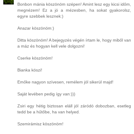
Bonbon mánia köszönöm szépen! Amint lesz egy kicsi időm,
megnézem! Ez a jó a mézesben, ha sokat gyakorolsz,
egyre szebbek lesznek:)
Anazar köszönöm:)
Ditta köszönöm! A bejegyzés végén írtam le, hogy miből van
a máz és hogyan kell vele dolgozni!
Cserke köszönöm!
Bianka köszi!
Emőke nagyon szívesen, remélem jól sikerül majd!
Saját levében pedig így van:)))
Zsiri egy hétig biztosan eláll jól záródó dobozban, esetleg
tedd be a hűtőbe, ha van helyed.
Szemirámisz köszönöm!