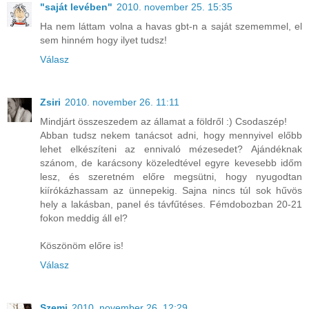
"saját levében"
2010. november 25. 15:35
Ha nem láttam volna a havas gbt-n a saját szememmel, el
sem hinném hogy ilyet tudsz!
Válasz
Zsiri
2010. november 26. 11:11
Mindjárt összeszedem az államat a földről :) Csodaszép!
Abban tudsz nekem tanácsot adni, hogy mennyivel előbb
lehet elkészíteni az ennivaló mézesedet? Ajándéknak
szánom, de karácsony közeledtével egyre kevesebb időm
lesz, és szeretném előre megsütni, hogy nyugodtan
kiírókázhassam az ünnepekig. Sajna nincs túl sok hűvös
hely a lakásban, panel és távfűtéses. Fémdobozban 20-21
fokon meddig áll el?
Köszönöm előre is!
Válasz
Szemi
2010. november 26. 12:29