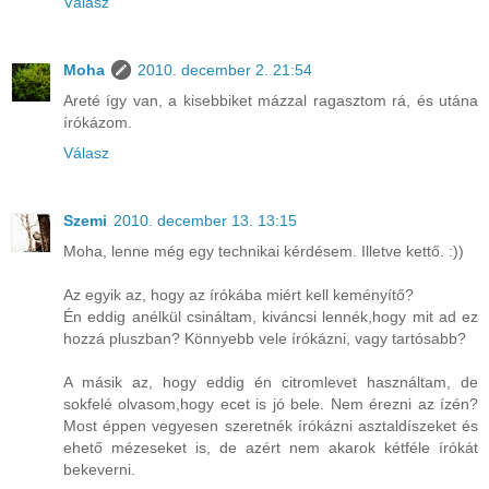
Válasz
Moha
2010. december 2. 21:54
Areté így van, a kisebbiket mázzal ragasztom rá, és utána
írókázom.
Válasz
Szemi
2010. december 13. 13:15
Moha, lenne még egy technikai kérdésem. Illetve kettő. :))
Az egyik az, hogy az írókába miért kell keményítő?
Én eddig anélkül csináltam, kiváncsi lennék,hogy mit ad ez
hozzá pluszban? Könnyebb vele írókázni, vagy tartósabb?
A másik az, hogy eddig én citromlevet használtam, de
sokfelé olvasom,hogy ecet is jó bele. Nem érezni az ízén?
Most éppen vegyesen szeretnék írókázni asztaldíszeket és
ehető mézeseket is, de azért nem akarok kétféle írókát
bekeverni.