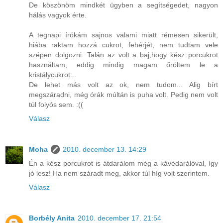
De köszönöm mindkét ügyben a segítségedet, nagyon
hálás vagyok érte.
A tegnapi írókám sajnos valami miatt rémesen sikerült,
hiába raktam hozzá cukrot, fehérjét, nem tudtam vele
szépen dolgozni. Talán az volt a baj,hogy kész porcukrot
használtam, eddig mindig magam őröltem le a
kristálycukrot...
De lehet más volt az ok, nem tudom... Alig bírt
megszáradni, még órák múltán is puha volt. Pedig nem volt
túl folyós sem. :((
Válasz
Moha
2010. december 13. 14:29
Én a kész porcukrot is átdarálom még a kávédarálóval, így
jó lesz! Ha nem száradt meg, akkor túl híg volt szerintem.
Válasz
Borbély Anita
2010. december 17. 21:54