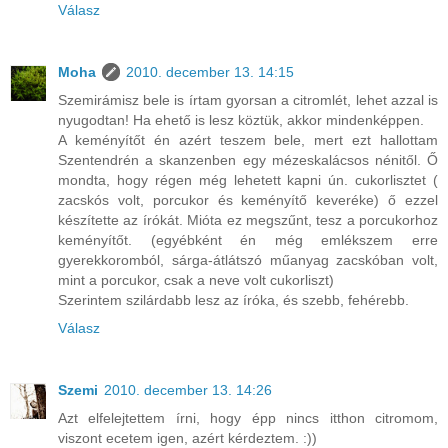
Válasz
Moha
2010. december 13. 14:15
Szemirámisz bele is írtam gyorsan a citromlét, lehet azzal is
nyugodtan! Ha ehető is lesz köztük, akkor mindenképpen.
A keményítőt én azért teszem bele, mert ezt hallottam
Szentendrén a skanzenben egy mézeskalácsos nénitől. Ő
mondta, hogy régen még lehetett kapni ún. cukorlisztet (
zacskós volt, porcukor és keményítő keveréke) ő ezzel
készítette az írókát. Mióta ez megszűnt, tesz a porcukorhoz
keményítőt. (egyébként én még emlékszem erre
gyerekkoromból, sárga-átlátszó műanyag zacskóban volt,
mint a porcukor, csak a neve volt cukorliszt)
Szerintem szilárdabb lesz az íróka, és szebb, fehérebb.
Válasz
Szemi
2010. december 13. 14:26
Azt elfelejtettem írni, hogy épp nincs itthon citromom,
viszont ecetem igen, azért kérdeztem. :))