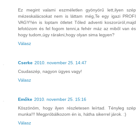
Ez megint valami eszméletlen gyönyörű lett,ilyen szép
mézeskalácsokat nem is láttam még,Te egy igazi PROFI
VAGY!!én is loptam ötletet Tőled adventi koszorúról,majd
lefotózom és fel fogom tenni,a fehér máz az miből van és
hogy tudom,úgy rárakni,hogy olyan sima legyen?
Válasz
Cserke
2010. november 25. 14:47
Csudaszép, nagyon ügyes vagy!
Válasz
Emőke
2010. november 25. 15:16
Köszönöm, hogy ilyen részletesen leírtad. Tényleg szép
munka!!! Megpróbálkozom én is, hátha sikerrel járok. :)
Válasz