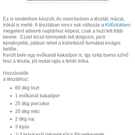
Ez is rendelésre készült, és most beírom a tésztát, mázat,
írókát is mellé. A tésztában nincs sok változás a
Kifőztükben
megjelent adventi naptárhoz képest, csak a liszt lett több
benne. Ezzel kicsit könnyebb lett dolgozni, picit
keményebb, jobban lehet a különböző formákat kivágni
belőle.
Került bele egy evőkanál kakaópor is, így szép barna színű
lesz a tészta, jól mutat rajta a fehér íróka.
Hozzávalók
a tésztához:
60 dkg liszt
1 evőkanál kakaópor
25 dkg porcukor
20 dkg méz
2 dkg vaj
3 tojás
2-3 teáskanál mézeskalács fűszerkeverék