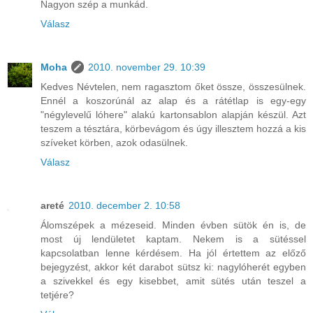
Nagyon szép a munkád.
Válasz
Moha
2010. november 29. 10:39
Kedves Névtelen, nem ragasztom őket össze, összesülnek.
Ennél a koszorúnál az alap és a rátétlap is egy-egy
"négylevelű lóhere" alakú kartonsablon alapján készül. Azt
teszem a tésztára, körbevágom és úgy illesztem hozzá a kis
szíveket körben, azok odasülnek.
Válasz
areté
2010. december 2. 10:58
Álomszépek a mézeseid. Minden évben sütök én is, de
most új lendületet kaptam. Nekem is a sütéssel
kapcsolatban lenne kérdésem. Ha jól értettem az előző
bejegyzést, akkor két darabot sütsz ki: nagylóherét egyben
a szivekkel és egy kisebbet, amit sütés után teszel a
tetjére?