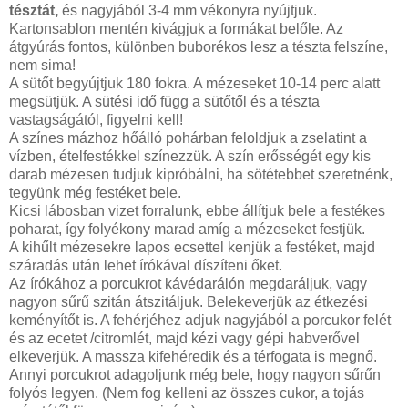
tésztát,
és nagyjából 3-4 mm vékonyra nyújtjuk.
Kartonsablon mentén kivágjuk a formákat belőle. Az
átgyúrás fontos, különben buborékos lesz a tészta felszíne,
nem sima!
A sütőt begyújtjuk 180 fokra. A mézeseket 10-14 perc alatt
megsütjük. A sütési idő függ a sütőtől és a tészta
vastagságától, figyelni kell!
A színes mázhoz hőálló pohárban feloldjuk a zselatint a
vízben, ételfestékkel színezzük. A szín erősségét egy kis
darab mézesen tudjuk kipróbálni, ha sötétebbet szeretnénk,
tegyünk még festéket bele.
Kicsi lábosban vizet forralunk, ebbe állítjuk bele a festékes
poharat, így folyékony marad amíg a mézeseket festjük.
A kihűlt mézesekre lapos ecsettel kenjük a festéket, majd
száradás után lehet írókával díszíteni őket.
Az írókához a porcukrot kávédarálón megdaráljuk, vagy
nagyon sűrű szitán átszitáljuk. Belekeverjük az étkezési
keményítőt is. A fehérjéhez adjuk nagyjából a porcukor felét
és az ecetet /citromlét, majd kézi vagy gépi habverővel
elkeverjük. A massza kifehéredik és a térfogata is megnő.
Annyi porcukrot adagoljunk még bele, hogy nagyon sűrűn
folyós legyen. (Nem fog kelleni az összes cukor, a tojás