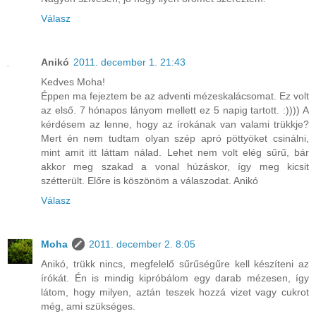
Válasz
Anikó
2011. december 1. 21:43
Kedves Moha!
Éppen ma fejeztem be az adventi mézeskalácsomat. Ez volt
az első. 7 hónapos lányom mellett ez 5 napig tartott. :)))) A
kérdésem az lenne, hogy az írokának van valami trükkje?
Mert én nem tudtam olyan szép apró pöttyöket csinálni,
mint amit itt láttam nálad. Lehet nem volt elég sűrű, bár
akkor meg szakad a vonal húzáskor, így meg kicsit
szétterült. Előre is köszönöm a válaszodat. Anikó
Válasz
Moha
2011. december 2. 8:05
Anikó, trükk nincs, megfelelő sűrűségűre kell készíteni az
írókát. Én is mindig kipróbálom egy darab mézesen, így
látom, hogy milyen, aztán teszek hozzá vizet vagy cukrot
még, ami szükséges.