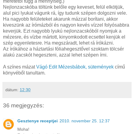
méretétől függ a mennyiség.)
Nejlonzacskóba töltünk belőle egy keveset, felül elkötjük,
alul pici lyukat vágunk rá, így tudunk szépen dolgozni vele.
Ha nagyobb felületeket akarunk mázzal borítani, akkor
kiveszünk az írómázból és nagyon kevés vízzel folyósabbra
keverjük. Ezt nagyobb lyukú nejlonzacskóból nyomjuk a
mézesre, és vízbe mártott, kinyomkodott ecsettel kenjük el
szép egyenletesre. Ha megszáradt, lehet rá írókázni.
Az írókához a háztartási fóliahegesztővel szoktam tölcsér
alakú zacskót hegeszteni, azzal lehet szépen írni.
A színes mázat
Vágó Edit Mézesbábok, sütemények
című
könyvéből tanultam.
dátum:
12:30
36 megjegyzés:
Gesztenye receptjei
2010. november 25. 12:37
Moha!