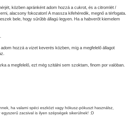
érjét, közben apránként adom hozzá a cukrot, és a citromlét /
erni, alacsony fokozaton! A massza kifehéredik, megnő a térfogata.
eszek bele, hogy sűrűbb állagú legyen. Ha a habverőt kiemelem
.
 adom hozzá a vizet keverés közben, míg a megfelelő állagot
áz.
rka a megfelelő, ezt még szitálni sem szoktam, finom por valóban.
emnek, ha valami spéci eszközt vagy hókusz-pókuszt használsz,
egyszerű zacsival is ilyen szépségek sikerülnek! :D