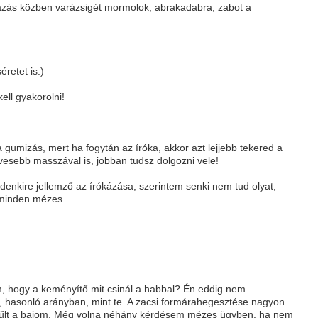
ázás közben varázsigét mormolok, abrakadabra, zabot a
retet is:)
ell gyakorolni!
 gumizás, mert ha fogytán az íróka, akkor azt lejjebb tekered a
esebb masszával is, jobban tudsz dolgozni vele!
denkire jellemző az írókázása, szerintem senki nem tud olyat,
z minden mézes.
m, hogy a keményítő mit csinál a habbal? Én eddig nem
t, hasonló arányban, mint te. A zacsi formárahegesztése nagyon
ggyűlt a bajom. Még volna néhány kérdésem mézes ügyben, ha nem