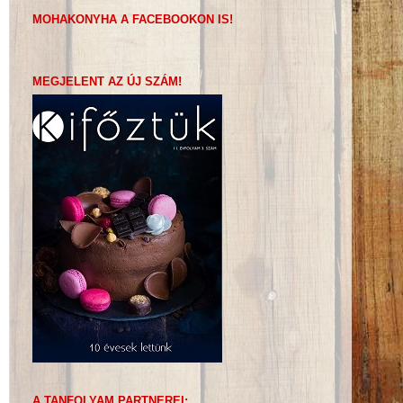
MOHAKONYHA A FACEBOOKON IS!
MEGJELENT AZ ÚJ SZÁM!
A TANFOLYAM PARTNEREI: