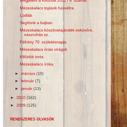
Megjelent a Kifőztük 2011 / 4. száma!
Mézeskalács tojások húsvétra
Lúdláb
Segítünk a bajban
Mézeskalács köszönetajándék esküvőre,
nászruhás sz...
Páfrány 70. születésnapja
Mézeskalács óriás virágok
Kifőztük torta
Mézeskalács íróka
►
március
(10)
►
február
(7)
►
január
(13)
►
2010
(162)
►
2009
(125)
RENDSZERES OLVASÓK