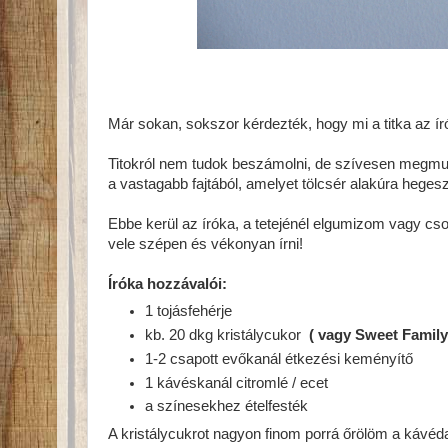
Már sokan, sokszor kérdezték, hogy mi a titka az 
Titokról nem tudok beszámolni, de szívesen megmu
a vastagabb fajtából, amelyet tölcsér alakúra hegesz
Ebbe kerül az íróka, a tetejénél elgumizom vagy cso
vele szépen és vékonyan írni!
Íróka hozzávalói:
1 tojásfehérje
kb. 20 dkg kristálycukor
( vagy Sweet Family 
1-2 csapott evőkanál étkezési keményítő
1 kávéskanál citromlé / ecet
a színesekhez ételfesték
A kristálycukrot nagyon finom porrá őrölöm a kávéda