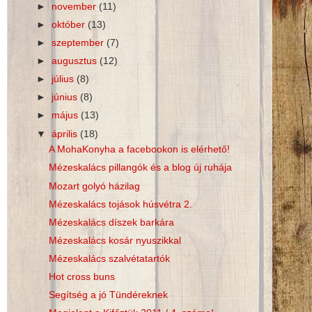
►
november
(11)
►
október
(13)
►
szeptember
(7)
►
augusztus
(12)
►
július
(8)
►
június
(8)
►
május
(13)
▼
április
(18)
A MohaKonyha a facebookon is elérhető!
Mézeskalács pillangók és a blog új ruhája
Mozart golyó házilag
Mézeskalács tojások húsvétra 2.
Mézeskalács díszek barkára
Mézeskalács kosár nyuszikkal
Mézeskalács szalvétatartók
Hot cross buns
Segítség a jó Tündéreknek