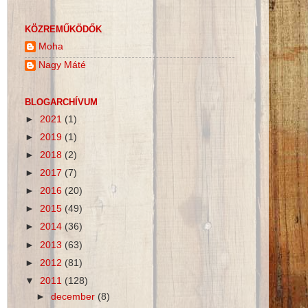
KÖZREMŰKÖDŐK
Moha
Nagy Máté
BLOGARCHÍVUM
►
2021
(1)
►
2019
(1)
►
2018
(2)
►
2017
(7)
►
2016
(20)
►
2015
(49)
►
2014
(36)
►
2013
(63)
►
2012
(81)
▼
2011
(128)
►
december
(8)