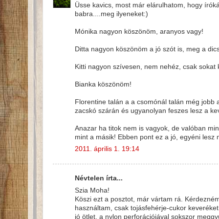
Üsse kavics, most már elárulhatom, hogy írók
babra....meg ilyeneket:)
Mónika nagyon köszönöm, aranyos vagy!
Ditta nagyon köszönöm a jó szót is, meg a dicsé
Kitti nagyon szívesen, nem nehéz, csak sokat k
Bianka köszönöm!
Florentine talán a a csomónál talán még jobb a
zacskó szárán és ugyanolyan feszes lesz a kev
Anazar ha titok nem is vagyok, de valóban min
mint a másik! Ebben pont ez a jó, egyéni les
2011. április 1. 19:14
Névtelen írta...
Szia Moha!
Köszi ezt a posztot, már vártam rá. Kérdezné
használtam, csak tojásfehérje-cukor keveréke
jó ötlet, a nylon perforációjával sokszor me