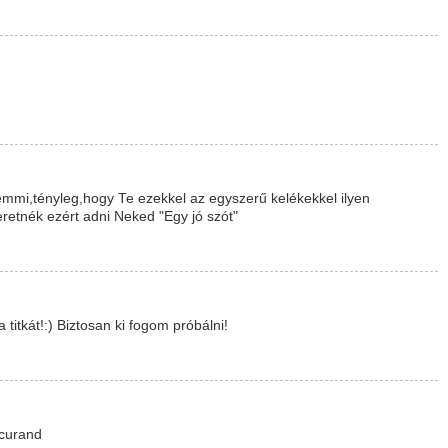
mmi,tényleg,hogy Te ezekkel az egyszerű kelékekkel ilyen
retnék ezért adni Neked "Egy jó szót"
itkát!:) Biztosan ki fogom próbálni!
 curand