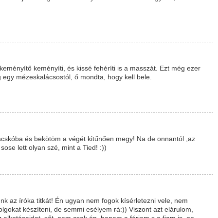
keményítő keményíti, és kissé fehéríti is a masszát. Ezt még ezer
egy mézeskalácsostól, ő mondta, hogy kell bele.
acskóba és bekötöm a végét kitűnően megy! Na de onnantól ,az
ose lett olyan szé, mint a Tied! :))
 az íróka titkát! Én ugyan nem fogok kísérletezni vele, nem
lgokat készíteni, de semmi esélyem rá:)) Viszont azt elárulom,