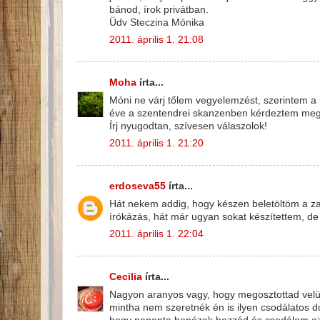
bánod, írok privátban.
Üdv Steczina Mónika
2011. április 1. 21:08
Moha
írta...
Móni ne várj tőlem vegyelemzést, szerintem a 
éve a szentendrei skanzenben kérdeztem meg 
Írj nyugodtan, szívesen válaszolok!
2011. április 1. 21:20
erdoseva55
írta...
Hát nekem addig, hogy készen beletöltöm a z
írókázás, hát már ugyan sokat készítettem, de s
2011. április 1. 22:04
Cecilia
írta...
Nagyon aranyos vagy, hogy megosztottad velünk
mintha nem szeretnék én is ilyen csodálatos do