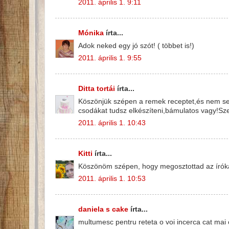
2011. április 1. 9:11
Mónika
írta...
Adok neked egy jó szót! ( többet is!)
2011. április 1. 9:55
Ditta tortái
írta...
Köszönjük szépen a remek receptet,és nem se
csodákat tudsz elkészíteni,bámulatos vagy!Sze
2011. április 1. 10:43
Kitti
írta...
Köszönöm szépen, hogy megosztottad az íróka t
2011. április 1. 10:53
daniela s cake
írta...
multumesc pentru reteta o voi incerca cat mai