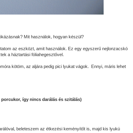
írókázásnak? Mit használok, hogyan készül?
tatom az eszközt, amit használok. Ez egy egyszerű nejlonzacskó
tek a háztartási fóliahegesztővel.
móra kötöm, az aljára pedig pici lyukat vágok. Ennyi, máris lehet
porcukor, így nincs darálás és szitálás)
rálóval, beleteszem az étkezési keményítőt is, majd kis lyukú