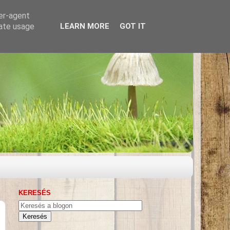
ser-agent
rate usage
LEARN MORE
GOT IT
KERESÉS