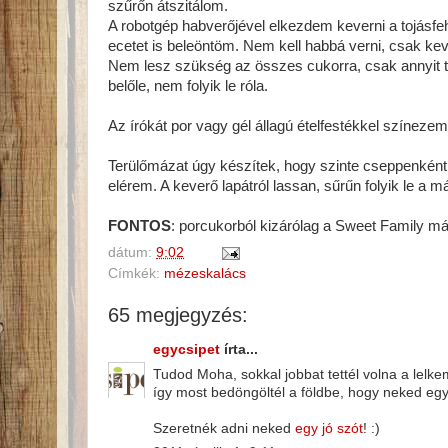
szűrőn átszitálom.
A robotgép habverőjével elkezdem keverni a tojásfeh
ecetet is beleöntöm. Nem kell habbá verni, csak kev
Nem lesz szükség az összes cukorra, csak annyit t
belőle, nem folyik le róla.
Az írókát por vagy gél állagú ételfestékkel színezem
Terülőmázat úgy készítek, hogy szinte cseppenként
elérem. A keverő lapátról lassan, sűrűn folyik le a m
FONTOS
: porcukorból kizárólag a Sweet Family má
dátum:
9:02
Címkék:
mézeskalács
65 megjegyzés:
egycsipet
írta...
Tudod Moha, sokkal jobbat tettél volna a lelk
így most bedöngöltél a földbe, hogy neked egy 
Szeretnék adni neked
egy jó szót
! :)