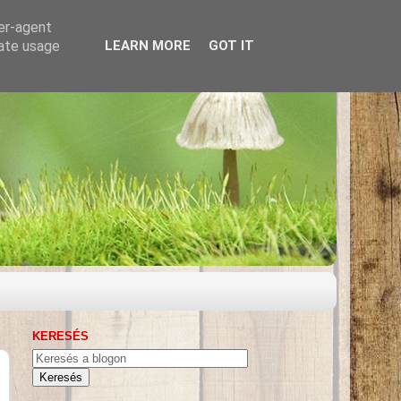
ser-agent
rate usage
LEARN MORE
GOT IT
KERESÉS