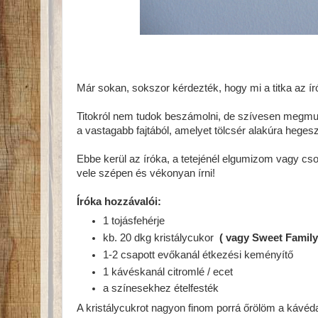
Már sokan, sokszor kérdezték, hogy mi a titka az 
Titokról nem tudok beszámolni, de szívesen megmu
a vastagabb fajtából, amelyet tölcsér alakúra hegesz
Ebbe kerül az íróka, a tetejénél elgumizom vagy cso
vele szépen és vékonyan írni!
Íróka hozzávalói:
1 tojásfehérje
kb. 20 dkg kristálycukor
( vagy Sweet Family 
1-2 csapott evőkanál étkezési keményítő
1 kávéskanál citromlé / ecet
a színesekhez ételfesték
A kristálycukrot nagyon finom porrá őrölöm a kávéda