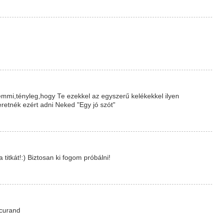
mmi,tényleg,hogy Te ezekkel az egyszerű kelékekkel ilyen
retnék ezért adni Neked "Egy jó szót"
itkát!:) Biztosan ki fogom próbálni!
 curand