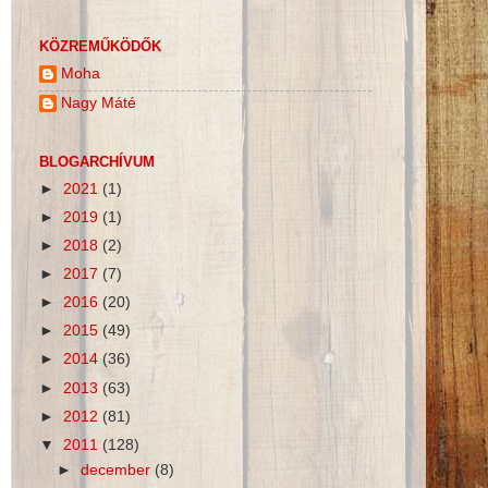
KÖZREMŰKÖDŐK
Moha
Nagy Máté
BLOGARCHÍVUM
►
2021
(1)
►
2019
(1)
►
2018
(2)
►
2017
(7)
►
2016
(20)
►
2015
(49)
►
2014
(36)
►
2013
(63)
►
2012
(81)
▼
2011
(128)
►
december
(8)