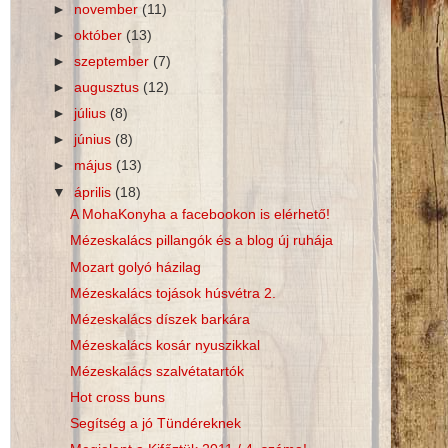
►
november
(11)
►
október
(13)
►
szeptember
(7)
►
augusztus
(12)
►
július
(8)
►
június
(8)
►
május
(13)
▼
április
(18)
A MohaKonyha a facebookon is elérhető!
Mézeskalács pillangók és a blog új ruhája
Mozart golyó házilag
Mézeskalács tojások húsvétra 2.
Mézeskalács díszek barkára
Mézeskalács kosár nyuszikkal
Mézeskalács szalvétatartók
Hot cross buns
Segítség a jó Tündéreknek