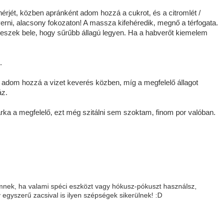
érjét, közben apránként adom hozzá a cukrot, és a citromlét /
erni, alacsony fokozaton! A massza kifehéredik, megnő a térfogata.
eszek bele, hogy sűrűbb állagú legyen. Ha a habverőt kiemelem
.
 adom hozzá a vizet keverés közben, míg a megfelelő állagot
áz.
rka a megfelelő, ezt még szitálni sem szoktam, finom por valóban.
emnek, ha valami spéci eszközt vagy hókusz-pókuszt használsz,
egyszerű zacsival is ilyen szépségek sikerülnek! :D