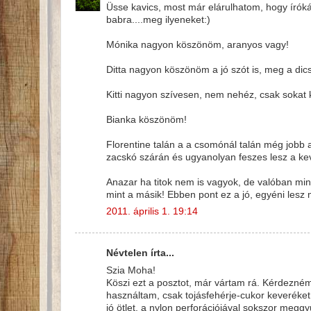
Üsse kavics, most már elárulhatom, hogy írók
babra....meg ilyeneket:)
Mónika nagyon köszönöm, aranyos vagy!
Ditta nagyon köszönöm a jó szót is, meg a dicsé
Kitti nagyon szívesen, nem nehéz, csak sokat k
Bianka köszönöm!
Florentine talán a a csomónál talán még jobb a
zacskó szárán és ugyanolyan feszes lesz a kev
Anazar ha titok nem is vagyok, de valóban min
mint a másik! Ebben pont ez a jó, egyéni les
2011. április 1. 19:14
Névtelen írta...
Szia Moha!
Köszi ezt a posztot, már vártam rá. Kérdezné
használtam, csak tojásfehérje-cukor keveréke
jó ötlet, a nylon perforációjával sokszor me