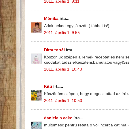
2011. április 1. 9:11
Mónika
írta...
Adok neked egy jó szót! ( többet is!)
2011. április 1. 9:55
Ditta tortái
írta...
Köszönjük szépen a remek receptet,és nem se
csodákat tudsz elkészíteni,bámulatos vagy!Sze
2011. április 1. 10:43
Kitti
írta...
Köszönöm szépen, hogy megosztottad az íróka t
2011. április 1. 10:53
daniela s cake
írta...
multumesc pentru reteta o voi incerca cat mai