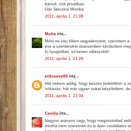
bánod, írok privátban.
Üdv Steczina Mónika
2011. április 1. 21:08
Moha
írta...
Móni ne várj tőlem vegyelemzést, szerintem a 
éve a szentendrei skanzenben kérdeztem meg 
Írj nyugodtan, szívesen válaszolok!
2011. április 1. 21:20
erdoseva55
írta...
Hát nekem addig, hogy készen beletöltöm a z
írókázás, hát már ugyan sokat készítettem, de s
2011. április 1. 22:04
Cecilia
írta...
Nagyon aranyos vagy, hogy megosztottad velünk
mintha nem szeretnék én is ilyen csodálatos do