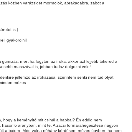
ázás közben varázsigét mormolok, abrakadabra, zabot a
retet is:)
ell gyakorolni!
 gumizás, mert ha fogytán az íróka, akkor azt lejjebb tekered a
esebb masszával is, jobban tudsz dolgozni vele!
denkire jellemző az írókázása, szerintem senki nem tud olyat,
z minden mézes.
m, hogy a keményítő mit csinál a habbal? Én eddig nem
t, hasonló arányban, mint te. A zacsi formárahegesztése nagyon
ggyűlt a bajom. Még volna néhány kérdésem mézes ügyben, ha nem