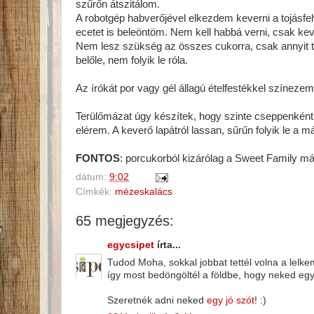
szűrőn átszitálom.
A robotgép habverőjével elkezdem keverni a tojásfeh
ecetet is beleöntöm. Nem kell habbá verni, csak kev
Nem lesz szükség az összes cukorra, csak annyit t
belőle, nem folyik le róla.
Az írókát por vagy gél állagú ételfestékkel színezem
Terülőmázat úgy készítek, hogy szinte cseppenként
elérem. A keverő lapátról lassan, sűrűn folyik le a m
FONTOS
: porcukorból kizárólag a Sweet Family má
dátum:
9:02
Címkék:
mézeskalács
65 megjegyzés:
egycsipet
írta...
Tudod Moha, sokkal jobbat tettél volna a lelk
így most bedöngöltél a földbe, hogy neked egy 
Szeretnék adni neked
egy jó szót
! :)