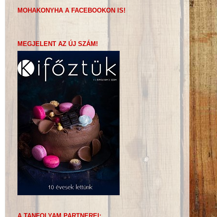
MOHAKONYHA A FACEBOOKON IS!
MEGJELENT AZ ÚJ SZÁM!
A TANFOLYAM PARTNEREI: