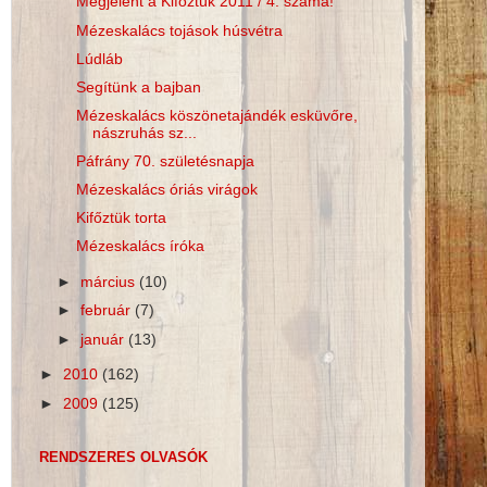
Megjelent a Kifőztük 2011 / 4. száma!
Mézeskalács tojások húsvétra
Lúdláb
Segítünk a bajban
Mézeskalács köszönetajándék esküvőre,
nászruhás sz...
Páfrány 70. születésnapja
Mézeskalács óriás virágok
Kifőztük torta
Mézeskalács íróka
►
március
(10)
►
február
(7)
►
január
(13)
►
2010
(162)
►
2009
(125)
RENDSZERES OLVASÓK