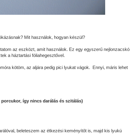
írókázásnak? Mit használok, hogyan készül?
tatom az eszközt, amit használok. Ez egy egyszerű nejlonzacskó
tek a háztartási fóliahegesztővel.
móra kötöm, az aljára pedig pici lyukat vágok. Ennyi, máris lehet
porcukor, így nincs darálás és szitálás)
rálóval, beleteszem az étkezési keményítőt is, majd kis lyukú