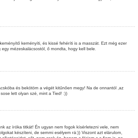
keményítő keményíti, és kissé fehéríti is a masszát. Ezt még ezer
egy mézeskalácsostól, ő mondta, hogy kell bele.
acskóba és bekötöm a végét kitűnően megy! Na de onnantól ,az
ose lett olyan szé, mint a Tied! :))
 az íróka titkát! Én ugyan nem fogok kísérletezni vele, nem
lgokat készíteni, de semmi esélyem rá:)) Viszont azt elárulom,