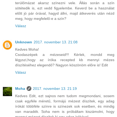
terülőmázat akarsz színezni vele. Állás során a szín
sötétedik is, ezt vedd figyelembe. Keverd be a használat
előtt jó pár órával, hagyd állni, majd átkeverés után nézd
meg, hogy megfelelő-e a szín?
Válasz
Unknown
2017. november 13. 21:08
Kedves Moha!
Csodaszépek a mézeseid!!! Kérlek, mondd meg
légyszi,hogy az íróka recepted kb mennyi mézes
díszítéséhez elegendő? Nagyon köszönöm előre is! Edit
Válasz
Moha
2017. november 13. 21:19
Kedves Edit, ezt sajnos nem tudom megmondani, sosem
csak egyféle méretű, formájú mézest díszítek, egy adag
írókát többféle színre is színezek sok esetben, és mindig
van maradék. Soha nem is próbáltam kiszámolni, hogy
mennyi mézest díszítek ki egy adag írókával.