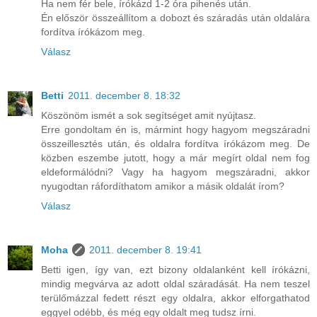
Ha nem fér bele, írókázd 1-2 óra pihenés után.
Én először összeállítom a dobozt és száradás után oldalára
fordítva írókázom meg.
Válasz
Betti
2011. december 8. 18:32
Köszönöm ismét a sok segítséget amit nyújtasz.
Erre gondoltam én is, mármint hogy hagyom megszáradni
összeillesztés után, és oldalra fordítva írókázom meg. De
közben eszembe jutott, hogy a már megírt oldal nem fog
eldeformálódni? Vagy ha hagyom megszáradni, akkor
nyugodtan ráfordíthatom amikor a másik oldalát írom?
Válasz
Moha
2011. december 8. 19:41
Betti igen, így van, ezt bizony oldalanként kell írókázni,
mindig megvárva az adott oldal száradását. Ha nem teszel
terülőmázzal fedett részt egy oldalra, akkor elforgathatod
eggyel odébb, és még egy oldalt meg tudsz írni.