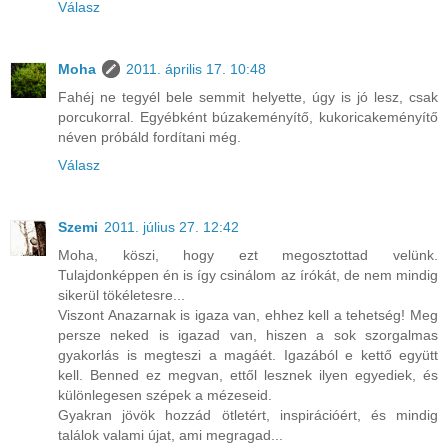
Válasz
Moha
2011. április 17. 10:48
Fahéj ne tegyél bele semmit helyette, úgy is jó lesz, csak
porcukorral. Egyébként búzakeményítő, kukoricakeményítő
néven próbáld fordítani még.
Válasz
Szemi
2011. július 27. 12:42
Moha, köszi, hogy ezt megosztottad velünk.
Tulajdonképpen én is így csinálom az írókát, de nem mindig
sikerül tökéletesre...
Viszont Anazarnak is igaza van, ehhez kell a tehetség! Meg
persze neked is igazad van, hiszen a sok szorgalmas
gyakorlás is megteszi a magáét. Igazából e kettő együtt
kell. Benned ez megvan, ettől lesznek ilyen egyediek, és
különlegesen szépek a mézeseid.
Gyakran jövök hozzád ötletért, inspirációért, és mindig
találok valami újat, ami megragad...