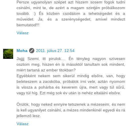
Persze ugyanolyan szépet azt hiszem sosem fogok tudni
csinálni, mint te, de azért a magam szintjén próbálkozom
tovább. :) És közben csodálom a tehetségedet és a
műveidet. Ja, és a szerénységedet, amivel mindezt
bemutatod!!!
Válasz
Moha
2011. július 27. 12:54
Jajjjj Szemi, itt pirulok.... Én tényleg nagyon szívesen
osztom meg, hiszen én is másoktól tanultam sok mindent,
miért tartaná az ember titokban?
Egyébként nekem sem sikerül mindig elsőre, van, hogy
beleteszem a zacskóba, próbálok írni vele, aztán nyomom
is vissza a pohárba és keverem újra, mert vagy túl sűrű,
vagy túl híg. Ezt még sok év után is nehéz eltalálni elsőre.
Örülök, hogy neked ennyire tetszenek a mézeseim, és nem
is kell ugyanilyet csinálni, a mézes mindenkinél egyedi és rá
jellemző lesz.
Válasz