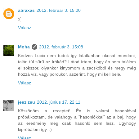
abraxas
2012. február 3. 15:00
:(
Válasz
Moha
2012. február 3. 15:08
Kedves Lucia nem tudok így látatlanban okosat mondani,
talán túl sűrű az írókád? Látod írtam, hogy én sem találom
el sokszor, olyankor kinyomom a zacskóból és megy még
hozzá víz, vagy porcukor, aszerint, hogy mi kell bele.
Válasz
jeszizsu
2012. június 17. 22:11
Köszönöm a receptet! Én is valami hasonlóval
próbálkoztam, de valahogy a "hasonlókkal" az a baj, hogy
az eredmény még csak hasonló sem lesz. Úgyhogy
kipróbálom így. :)
Válasz