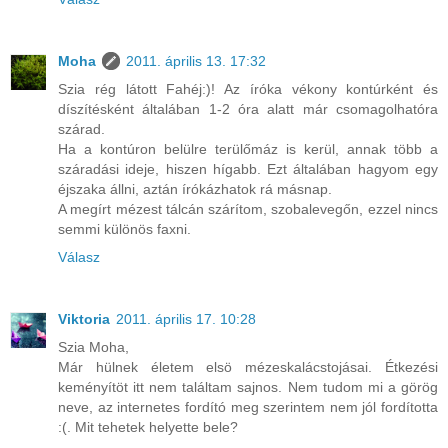
Moha
2011. április 13. 17:32
Szia rég látott Fahéj:)! Az íróka vékony kontúrként és
díszítésként általában 1-2 óra alatt már csomagolhatóra
szárad.
Ha a kontúron belülre terülőmáz is kerül, annak több a
száradási ideje, hiszen hígabb. Ezt általában hagyom egy
éjszaka állni, aztán írókázhatok rá másnap.
A megírt mézest tálcán szárítom, szobalevegőn, ezzel nincs
semmi különös faxni.
Válasz
Viktoria
2011. április 17. 10:28
Szia Moha,
Már hülnek életem elsö mézeskalácstojásai. Étkezési
keményítöt itt nem találtam sajnos. Nem tudom mi a görög
neve, az internetes fordító meg szerintem nem jól fordította
:(. Mit tehetek helyette bele?