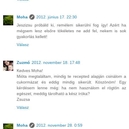
Moha
2012. június 17. 22:30
Jeszizsu próbáld ki, remélem sikerülni fog így! Azért ha
mégsem lesz elsőre tökéletes ne add fel, nekem is sok
gyakorlás kellett!
Válasz
Zuzmó
2012. november 18. 17:48
Kedves Moha!
Mióta megtaláltam, mindig te recepted alapján csinálom a
cukormázat és eddig mindig sikerült. Köszönöm! Egy
kérdésem lenne még: ha nem használom el rögtön az
egészet, meddig tárolható a kész íróka?
Zsuzsa
Válasz
Moha
2012. november 28. 0:59