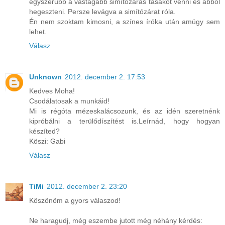
egyszerűbb a vastagabb simítózáras tasakot venni és abból
hegeszteni. Persze levágva a simítózárat róla.
Én nem szoktam kimosni, a színes íróka után amúgy sem
lehet.
Válasz
Unknown
2012. december 2. 17:53
Kedves Moha!
Csodálatosak a munkáid!
Mi is régóta mézeskalácsozunk, és az idén szeretnénk
kipróbálni a terülődíszítést is.Leírnád, hogy hogyan
készíted?
Köszi: Gabi
Válasz
TiMi
2012. december 2. 23:20
Köszönöm a gyors válaszod!
Ne haragudj, még eszembe jutott még néhány kérdés: