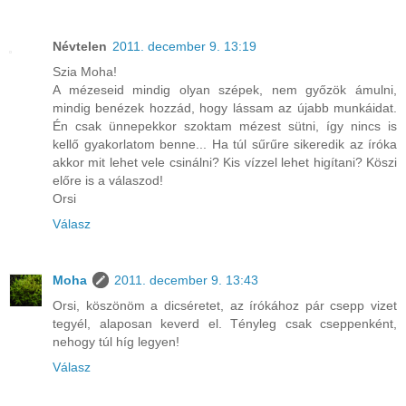
Névtelen
2011. december 9. 13:19
Szia Moha!
A mézeseid mindig olyan szépek, nem győzök ámulni,
mindig benézek hozzád, hogy lássam az újabb munkáidat.
Én csak ünnepekkor szoktam mézest sütni, így nincs is
kellő gyakorlatom benne... Ha túl sűrűre sikeredik az íróka
akkor mit lehet vele csinálni? Kis vízzel lehet higítani? Köszi
előre is a válaszod!
Orsi
Válasz
Moha
2011. december 9. 13:43
Orsi, köszönöm a dicséretet, az írókához pár csepp vizet
tegyél, alaposan keverd el. Tényleg csak cseppenként,
nehogy túl híg legyen!
Válasz