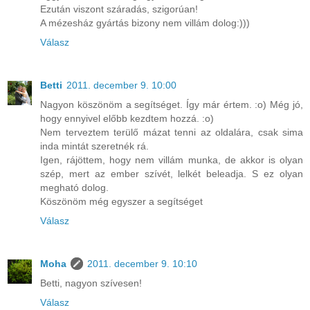
Ezután viszont száradás, szigorúan!
A mézesház gyártás bizony nem villám dolog:)))
Válasz
Betti
2011. december 9. 10:00
Nagyon köszönöm a segítséget. Így már értem. :o) Még jó,
hogy ennyivel előbb kezdtem hozzá. :o)
Nem terveztem terülő mázat tenni az oldalára, csak sima
inda mintát szeretnék rá.
Igen, rájöttem, hogy nem villám munka, de akkor is olyan
szép, mert az ember szívét, lelkét beleadja. S ez olyan
megható dolog.
Köszönöm még egyszer a segítséget
Válasz
Moha
2011. december 9. 10:10
Betti, nagyon szívesen!
Válasz