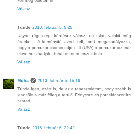
kell még beletenni!
Válasz
Tünde
2013. február 5. 5:25
Ugyan réges-régi kérdésre válasz, de talán valakit még
érdekel... A keményitő azért kell, mert megakadályozza,
hogy a porcukor csomósodjon. Itt (USA) a porcukorhoz már
eleve hozzáadják - tehát én nem teszek bele.
Válasz
Moha
2013. február 5. 15:16
Tünde igen, ezért is, de az a tapasztalatom, hogy szebb is
lesz tőle a máz,főleg a terülő. Fényesre és porcelánszerűre
szárad.
Válasz
Tünde
2013. február 6. 22:42