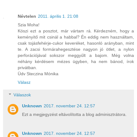
Névtelen
2011. április 1. 21:08
Szia Moha!
Köszi ezt a posztot, már vártam rá. Kérdezném, hogy a
keményítő mit csinál a habbal? Én eddig nem használtam,
csak tojásfehérje-cukor keveréket, hasonló arányban, mint
te. A zacsi formárahegesztése nagyon jó ötlet, a nylon
perforációjával sokszor meggyűlt a bajom. Még volna
néhány kérdésem mézes ügyben, ha nem bánod, írok
privátban.
Üdv Steczina Mónika
Válasz
Válaszok
Unknown
2017. november 24. 12:57
Ezt a megjegyzést eltávolította a blog adminisztrátora.
Unknown
2017. november 24. 12:57