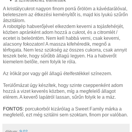
a színesekhez ételfesték
A kristálycukrot nagyon finom porrá őrölöm a kávédarálóval,
beleteszem az étkezési keményítőt is, majd kis lyukú szűrőn
átszitálom.
A robotgép habverőjével elkezdem keverni a tojásfehérjét,
közben apránként adom hozzá a cukrot, és a citromlét /
ecetet is beleöntöm. Nem kell habbá verni, csak keverni,
alacsony fokozaton! A massza kifehéredik, megnő a
térfogata. Nem lesz szükség az összes cukorra, csak annyit
teszek bele, hogy sűrűbb állagú legyen. Ha a habverőt
kiemelem belőle, nem folyik le róla.
Az írókát por vagy gél állagú ételfestékkel színezem.
Terülőmázat úgy készítek, hogy szinte cseppenként adom
hozzá a vizet keverés közben, míg a megfelelő állagot
elérem. A keverő lapátról lassan, sűrűn folyik le a máz.
FONTOS
: porcukorból kizárólag a Sweet Family márka a
megfelelő, ezt még szitálni sem szoktam, finom por valóban.
dátum:
9:02