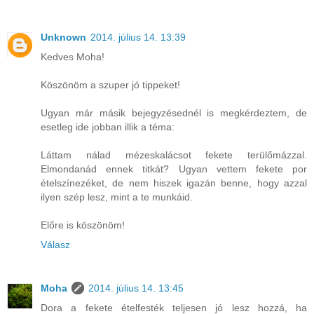
Unknown
2014. július 14. 13:39
Kedves Moha!
Köszönöm a szuper jó tippeket!
Ugyan már másik bejegyzésednél is megkérdeztem, de
esetleg ide jobban illik a téma:
Láttam nálad mézeskalácsot fekete terülőmázzal.
Elmondanád ennek titkát? Ugyan vettem fekete por
ételszínezéket, de nem hiszek igazán benne, hogy azzal
ilyen szép lesz, mint a te munkáid.
Előre is köszönöm!
Válasz
Moha
2014. július 14. 13:45
Dora a fekete ételfesték teljesen jó lesz hozzá, ha