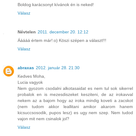
Boldog karácsonyt kívánok én is neked!
Válasz
Névtelen
2011. december 20. 12:12
Ááááá értem már!:o) Köszi szépen a választ!!!
Válasz
abraxas
2012. január 28. 21:30
Kedves Moha,
Lucia vagyok
Nem gyozom csodalni alkotasaidat es nem tul sok sikerrel
probalok en is mezesdiszeket kesziteni, de az irokavval
nekem az a bajom hogy az iroka mindig koveti a zacskot
(nem tudom akkor leallitani amikor akarom hanem
kicsuccsosodik, pupos lesz) es ugy nem szep. Nem tudod
vajon mit nem csinalok jol?
Válasz