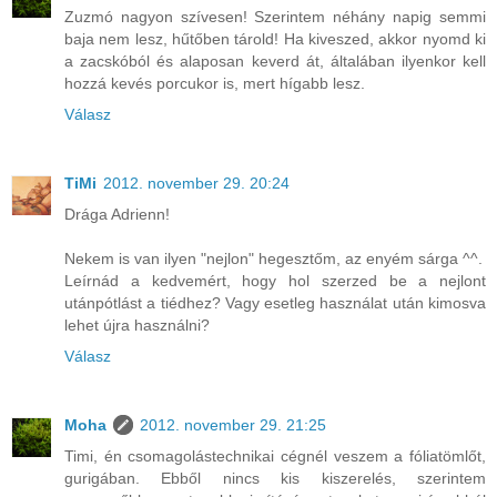
Zuzmó nagyon szívesen! Szerintem néhány napig semmi
baja nem lesz, hűtőben tárold! Ha kiveszed, akkor nyomd ki
a zacskóból és alaposan keverd át, általában ilyenkor kell
hozzá kevés porcukor is, mert hígabb lesz.
Válasz
TiMi
2012. november 29. 20:24
Drága Adrienn!
Nekem is van ilyen "nejlon" hegesztőm, az enyém sárga ^^.
Leírnád a kedvemért, hogy hol szerzed be a nejlont
utánpótlást a tiédhez? Vagy esetleg használat után kimosva
lehet újra használni?
Válasz
Moha
2012. november 29. 21:25
Timi, én csomagolástechnikai cégnél veszem a fóliatömlőt,
gurigában. Ebből nincs kis kiszerelés, szerintem