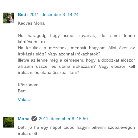
Betti
2011. december 8. 14:24
Kedves Moha
Ne haragudj, hogy ismét zavarlak, de ismét lenne
kérdésem. :o)
Ha kisültek a mézesek, mennyit hagyjam állni őket az
írókázás előtt? Vagy azonnal írókázhatok?
Illetve az lenne még a kérdésem, hogy a dobozkát először
állítsam össze, és utána írókázzam? Vagy először kell
írókázni és utána összeállítani?
Köszönöm
Betti
Válasz
Moha
2011. december 8. 15:50
Betti jó ha egy napot tudod hagyni pihenni szobalevegőn
íróka előtt.