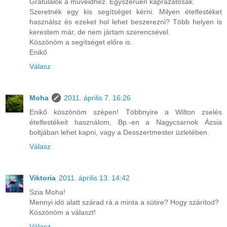
Gratulálok a műveidhez. Egyszerűen káprázatosak.
Szeretnék egy kis segítséget kérni. Milyen ételfestéket
használsz és ezeket hol lehet beszerezni? Több helyen is
kerestem már, de nem jártam szerencsével.
Köszönöm a segítséget előre is.
Enikő
Válasz
Moha
2011. április 7. 16:26
Enikő köszönöm szépen! Többnyire a Wilton zselés
ételfestékeit használom, Bp.-en a Nagycsarnok Ázsia
boltjában lehet kapni, vagy a Desszertmester üzletében.
Válasz
Viktoria
2011. április 13. 14:42
Szia Moha!
Mennyi idö alatt szárad rá a minta a sütire? Hogy szárítod?
Köszönöm a választ!
Válasz