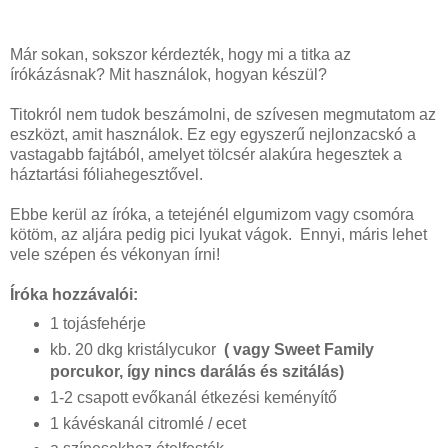
Már sokan, sokszor kérdezték, hogy mi a titka az
írókázásnak? Mit használok, hogyan készül?
Titokról nem tudok beszámolni, de szívesen megmutatom az
eszközt, amit használok. Ez egy egyszerű nejlonzacskó a
vastagabb fajtából, amelyet tölcsér alakúra hegesztek a
háztartási fóliahegesztővel.
Ebbe kerül az íróka, a tetejénél elgumizom vagy csomóra
kötöm, az aljára pedig pici lyukat vágok. Ennyi, máris lehet
vele szépen és vékonyan írni!
Íróka hozzávalói:
1 tojásfehérje
kb. 20 dkg kristálycukor
( vagy Sweet Family
porcukor, így nincs darálás és szitálás)
1-2 csapott evőkanál étkezési keményítő
1 kávéskanál citromlé / ecet