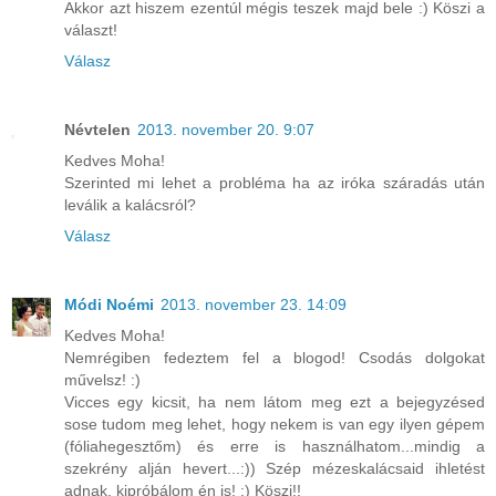
Akkor azt hiszem ezentúl mégis teszek majd bele :) Köszi a
választ!
Válasz
Névtelen
2013. november 20. 9:07
Kedves Moha!
Szerinted mi lehet a probléma ha az iróka száradás után
leválik a kalácsról?
Válasz
Módi Noémi
2013. november 23. 14:09
Kedves Moha!
Nemrégiben fedeztem fel a blogod! Csodás dolgokat
művelsz! :)
Vicces egy kicsit, ha nem látom meg ezt a bejegyzésed
sose tudom meg lehet, hogy nekem is van egy ilyen gépem
(fóliahegesztőm) és erre is használhatom...mindig a
szekrény alján hevert...:)) Szép mézeskalácsaid ihletést
adnak, kipróbálom én is! :) Köszi!!