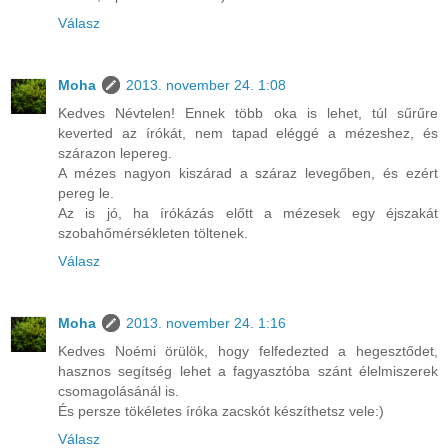
Válasz
Moha
2013. november 24. 1:08
Kedves Névtelen! Ennek több oka is lehet, túl sűrűre
keverted az írókát, nem tapad eléggé a mézeshez, és
szárazon lepereg.
A mézes nagyon kiszárad a száraz levegőben, és ezért
pereg le.
Az is jó, ha írókázás előtt a mézesek egy éjszakát
szobahőmérsékleten töltenek.
Válasz
Moha
2013. november 24. 1:16
Kedves Noémi örülök, hogy felfedezted a hegesztődet,
hasznos segítség lehet a fagyasztóba szánt élelmiszerek
csomagolásánál is.
És persze tökéletes íróka zacskót készíthetsz vele:)
Válasz