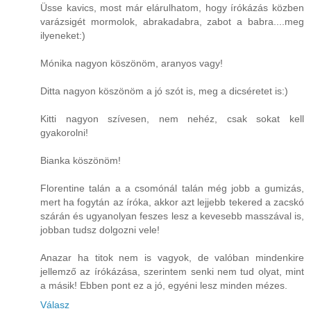
Üsse kavics, most már elárulhatom, hogy írókázás közben
varázsigét mormolok, abrakadabra, zabot a babra....meg
ilyeneket:)
Mónika nagyon köszönöm, aranyos vagy!
Ditta nagyon köszönöm a jó szót is, meg a dicséretet is:)
Kitti nagyon szívesen, nem nehéz, csak sokat kell
gyakorolni!
Bianka köszönöm!
Florentine talán a a csomónál talán még jobb a gumizás,
mert ha fogytán az íróka, akkor azt lejjebb tekered a zacskó
szárán és ugyanolyan feszes lesz a kevesebb masszával is,
jobban tudsz dolgozni vele!
Anazar ha titok nem is vagyok, de valóban mindenkire
jellemző az írókázása, szerintem senki nem tud olyat, mint
a másik! Ebben pont ez a jó, egyéni lesz minden mézes.
Válasz