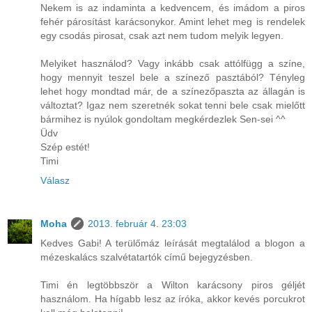
Nekem is az indaminta a kedvencem, és imádom a piros
fehér párosítást karácsonykor. Amint lehet meg is rendelek
egy csodás pirosat, csak azt nem tudom melyik legyen.
Melyiket használod? Vagy inkább csak attólfügg a színe,
hogy mennyit teszel bele a színező pasztából? Tényleg
lehet hogy mondtad már, de a színezőpaszta az állagán is
változtat? Igaz nem szeretnék sokat tenni bele csak mielőtt
bármihez is nyúlok gondoltam megkérdezlek Sen-sei ^^
Üdv
Szép estét!
Timi
Válasz
Moha
2013. február 4. 23:03
Kedves Gabi! A terülőmáz leírását megtalálod a blogon a
mézeskalács szalvétatartók című bejegyzésben.
Timi én legtöbbször a Wilton karácsony piros géljét
használom. Ha hígabb lesz az íróka, akkor kevés porcukrot