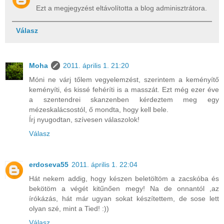
Ezt a megjegyzést eltávolította a blog adminisztrátora.
Válasz
Moha
2011. április 1. 21:20
Móni ne várj tőlem vegyelemzést, szerintem a keményítő
keményíti, és kissé fehéríti is a masszát. Ezt még ezer éve
a szentendrei skanzenben kérdeztem meg egy
mézeskalácsostól, ő mondta, hogy kell bele.
Írj nyugodtan, szívesen válaszolok!
Válasz
erdoseva55
2011. április 1. 22:04
Hát nekem addig, hogy készen beletöltöm a zacskóba és
bekötöm a végét kitűnően megy! Na de onnantól ,az
írókázás, hát már ugyan sokat készítettem, de sose lett
olyan szé, mint a Tied! :))
Válasz