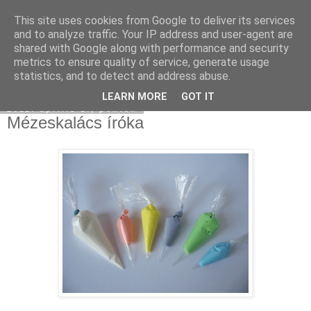
This site uses cookies from Google to deliver its services
Moha Konyha
and to analyze traffic. Your IP address and user-agent are
shared with Google along with performance and security
metrics to ensure quality of service, generate usage
statistics, and to detect and address abuse.
▼
LEARN MORE
GOT IT
2011. április 1., péntek
Mézeskalács íróka