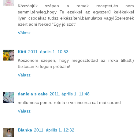
Köszönjük szépen a remek receptet,és nem
semmi,tényleg,hogy Te ezekkel az egyszerű kelékekkel
ilyen csodákat tudsz elkészíteni,bámulatos vagy!Szeretnék
ezért adni Neked "Egy jó szót"
Válasz
Kitti
2011. április 1. 10:53
Köszönöm szépen, hogy megosztottad az íróka titkát!:)
Biztosan ki fogom próbálni!
Válasz
daniela s cake
2011. április 1. 11:48
multumesc pentru reteta o voi incerca cat mai curand
Válasz
Bianka
2011. április 1. 12:32