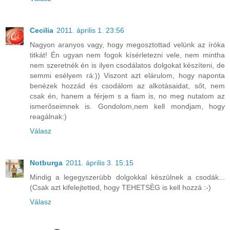
Cecilia
2011. április 1. 23:56
Nagyon aranyos vagy, hogy megosztottad velünk az íróka
titkát! Én ugyan nem fogok kísérletezni vele, nem mintha
nem szeretnék én is ilyen csodálatos dolgokat készíteni, de
semmi esélyem rá:)) Viszont azt elárulom, hogy naponta
benézek hozzád és csodálom az alkotásaidat, sőt, nem
csak én, hanem a férjem s a fiam is, no meg nutatom az
ismerőseimnek is. Gondolom,nem kell mondjam, hogy
reagálnak:)
Válasz
Notburga
2011. április 3. 15:15
Mindig a legegyszerübb dolgokkal készülnek a csodák...
(Csak azt kifelejtetted, hogy TEHETSÈG is kell hozzá :-)
Válasz