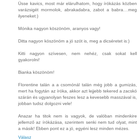
Üsse kavics, most már elárulhatom, hogy írókázás közben
varázsigét mormolok, abrakadabra, zabot a babra....meg
ilyeneket:)
Mónika nagyon köszönöm, aranyos vagy!
Ditta nagyon köszönöm a jó szót is, meg a dicséretet is:)
Kitti nagyon szívesen, nem nehéz, csak sokat kell
gyakorolni!
Bianka köszönöm!
Florentine talán a a csomónál talán még jobb a gumizás,
mert ha fogytán az íróka, akkor azt lejjebb tekered a zacskó
szárán és ugyanolyan feszes lesz a kevesebb masszával is,
jobban tudsz dolgozni vele!
Anazar ha titok nem is vagyok, de valóban mindenkire
jellemző az írókázása, szerintem senki nem tud olyat, mint
a másik! Ebben pont ez a jó, egyéni lesz minden mézes.
Válasz