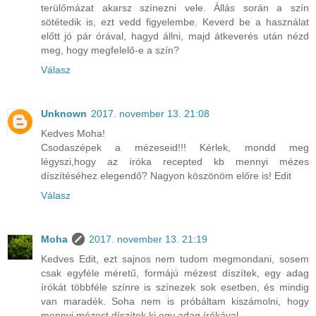
terülőmázat akarsz színezni vele. Állás során a szín
sötétedik is, ezt vedd figyelembe. Keverd be a használat
előtt jó pár órával, hagyd állni, majd átkeverés után nézd
meg, hogy megfelelő-e a szín?
Válasz
Unknown
2017. november 13. 21:08
Kedves Moha!
Csodaszépek a mézeseid!!! Kérlek, mondd meg
légyszi,hogy az íróka recepted kb mennyi mézes
díszítéséhez elegendő? Nagyon köszönöm előre is! Edit
Válasz
Moha
2017. november 13. 21:19
Kedves Edit, ezt sajnos nem tudom megmondani, sosem
csak egyféle méretű, formájú mézest díszítek, egy adag
írókát többféle színre is színezek sok esetben, és mindig
van maradék. Soha nem is próbáltam kiszámolni, hogy
mennyi mézest díszítek ki egy adag írókával.