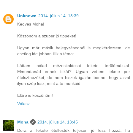
Unknown
2014. július 14. 13:39
Kedves Moha!
Köszönöm a szuper jó tippeket!
Ugyan már másik bejegyzésednél is megkérdeztem, de
esetleg ide jobban illik a téma:
Láttam nálad mézeskalácsot fekete terülőmázzal.
Elmondanád ennek titkát? Ugyan vettem fekete por
ételszínezéket, de nem hiszek igazán benne, hogy azzal
ilyen szép lesz, mint a te munkáid.
Előre is köszönöm!
Válasz
Moha
2014. július 14. 13:45
Dora a fekete ételfesték teljesen jó lesz hozzá, ha