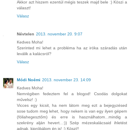
Akkor azt hiszem ezentúl mégis teszek majd bele :) Köszi a
választ!
Válasz
Névtelen
2013. november 20. 9:07
Kedves Moha!
Szerinted mi lehet a probléma ha az iróka száradás után
leválik a kalácsról?
Válasz
Módi Noémi
2013. november 23. 14:09
Kedves Moha!
Nemrégiben fedeztem fel a blogod! Csodás dolgokat
művelsz! :)
Vicces egy kicsit, ha nem látom meg ezt a bejegyzésed
sose tudom meg lehet, hogy nekem is van egy ilyen gépem
(fóliahegesztőm) és erre is használhatom...mindig a
szekrény alján hevert...:)) Szép mézeskalácsaid ihletést
adnak, kipróbálom én is! :) Köszi!!