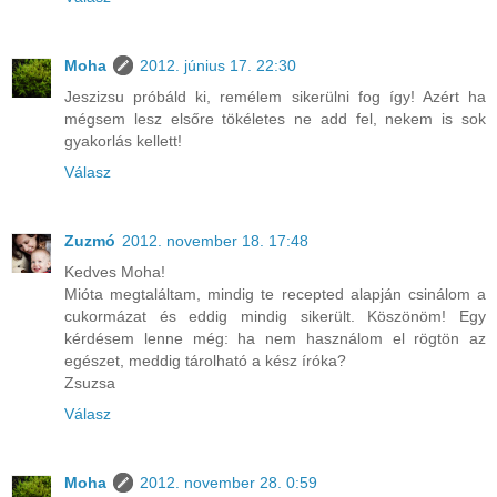
Moha
2012. június 17. 22:30
Jeszizsu próbáld ki, remélem sikerülni fog így! Azért ha
mégsem lesz elsőre tökéletes ne add fel, nekem is sok
gyakorlás kellett!
Válasz
Zuzmó
2012. november 18. 17:48
Kedves Moha!
Mióta megtaláltam, mindig te recepted alapján csinálom a
cukormázat és eddig mindig sikerült. Köszönöm! Egy
kérdésem lenne még: ha nem használom el rögtön az
egészet, meddig tárolható a kész íróka?
Zsuzsa
Válasz
Moha
2012. november 28. 0:59