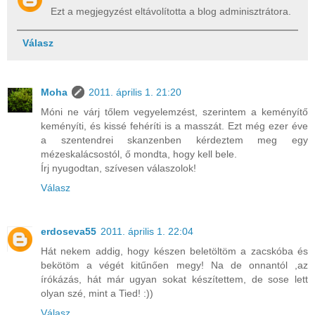
Ezt a megjegyzést eltávolította a blog adminisztrátora.
Válasz
Moha
2011. április 1. 21:20
Móni ne várj tőlem vegyelemzést, szerintem a keményítő
keményíti, és kissé fehéríti is a masszát. Ezt még ezer éve
a szentendrei skanzenben kérdeztem meg egy
mézeskalácsostól, ő mondta, hogy kell bele.
Írj nyugodtan, szívesen válaszolok!
Válasz
erdoseva55
2011. április 1. 22:04
Hát nekem addig, hogy készen beletöltöm a zacskóba és
bekötöm a végét kitűnően megy! Na de onnantól ,az
írókázás, hát már ugyan sokat készítettem, de sose lett
olyan szé, mint a Tied! :))
Válasz