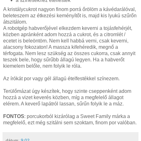
a színesekhez ételfesték
A kristálycukrot nagyon finom porrá őrölöm a kávédarálóval,
beleteszem az étkezési keményítőt is, majd kis lyukú szűrőn
átszitálom.
A robotgép habverőjével elkezdem keverni a tojásfehérjét,
közben apránként adom hozzá a cukrot, és a citromlét /
ecetet is beleöntöm. Nem kell habbá verni, csak keverni,
alacsony fokozaton! A massza kifehéredik, megnő a
térfogata. Nem lesz szükség az összes cukorra, csak annyit
teszek bele, hogy sűrűbb állagú legyen. Ha a habverőt
kiemelem belőle, nem folyik le róla.
Az írókát por vagy gél állagú ételfestékkel színezem.
Terülőmázat úgy készítek, hogy szinte cseppenként adom
hozzá a vizet keverés közben, míg a megfelelő állagot
elérem. A keverő lapátról lassan, sűrűn folyik le a máz.
FONTOS
: porcukorból kizárólag a Sweet Family márka a
megfelelő, ezt még szitálni sem szoktam, finom por valóban.
dátum:
9:02