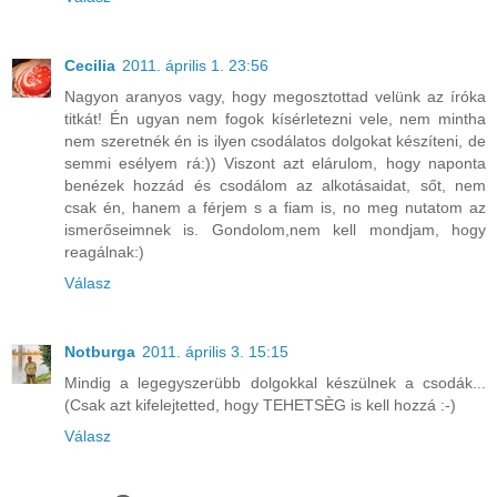
Cecilia
2011. április 1. 23:56
Nagyon aranyos vagy, hogy megosztottad velünk az íróka
titkát! Én ugyan nem fogok kísérletezni vele, nem mintha
nem szeretnék én is ilyen csodálatos dolgokat készíteni, de
semmi esélyem rá:)) Viszont azt elárulom, hogy naponta
benézek hozzád és csodálom az alkotásaidat, sőt, nem
csak én, hanem a férjem s a fiam is, no meg nutatom az
ismerőseimnek is. Gondolom,nem kell mondjam, hogy
reagálnak:)
Válasz
Notburga
2011. április 3. 15:15
Mindig a legegyszerübb dolgokkal készülnek a csodák...
(Csak azt kifelejtetted, hogy TEHETSÈG is kell hozzá :-)
Válasz