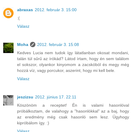
abraxas
2012. február 3. 15:00
:(
Válasz
Moha
2012. február 3. 15:08
Kedves Lucia nem tudok így látatlanban okosat mondani,
talán túl sűrű az írókád? Látod írtam, hogy én sem találom
el sokszor, olyankor kinyomom a zacskóból és megy még
hozzá víz, vagy porcukor, aszerint, hogy mi kell bele.
Válasz
jeszizsu
2012. június 17. 22:11
Köszönöm a receptet! Én is valami hasonlóval
próbálkoztam, de valahogy a "hasonlókkal" az a baj, hogy
az eredmény még csak hasonló sem lesz. Úgyhogy
kipróbálom így. :)
Válasz