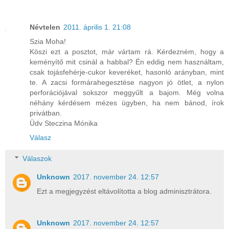
Névtelen
2011. április 1. 21:08
Szia Moha!
Köszi ezt a posztot, már vártam rá. Kérdezném, hogy a
keményítő mit csinál a habbal? Én eddig nem használtam,
csak tojásfehérje-cukor keveréket, hasonló arányban, mint
te. A zacsi formárahegesztése nagyon jó ötlet, a nylon
perforációjával sokszor meggyűlt a bajom. Még volna
néhány kérdésem mézes ügyben, ha nem bánod, írok
privátban.
Üdv Steczina Mónika
Válasz
Válaszok
Unknown
2017. november 24. 12:57
Ezt a megjegyzést eltávolította a blog adminisztrátora.
Unknown
2017. november 24. 12:57