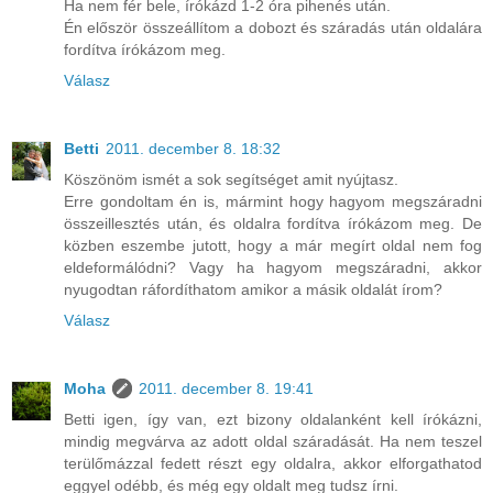
Ha nem fér bele, írókázd 1-2 óra pihenés után.
Én először összeállítom a dobozt és száradás után oldalára
fordítva írókázom meg.
Válasz
Betti
2011. december 8. 18:32
Köszönöm ismét a sok segítséget amit nyújtasz.
Erre gondoltam én is, mármint hogy hagyom megszáradni
összeillesztés után, és oldalra fordítva írókázom meg. De
közben eszembe jutott, hogy a már megírt oldal nem fog
eldeformálódni? Vagy ha hagyom megszáradni, akkor
nyugodtan ráfordíthatom amikor a másik oldalát írom?
Válasz
Moha
2011. december 8. 19:41
Betti igen, így van, ezt bizony oldalanként kell írókázni,
mindig megvárva az adott oldal száradását. Ha nem teszel
terülőmázzal fedett részt egy oldalra, akkor elforgathatod
eggyel odébb, és még egy oldalt meg tudsz írni.