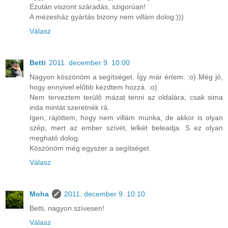
Ezután viszont száradás, szigorúan!
A mézesház gyártás bizony nem villám dolog:)))
Válasz
Betti
2011. december 9. 10:00
Nagyon köszönöm a segítséget. Így már értem. :o) Még jó,
hogy ennyivel előbb kezdtem hozzá. :o)
Nem terveztem terülő mázat tenni az oldalára, csak sima
inda mintát szeretnék rá.
Igen, rájöttem, hogy nem villám munka, de akkor is olyan
szép, mert az ember szívét, lelkét beleadja. S ez olyan
megható dolog.
Köszönöm még egyszer a segítséget
Válasz
Moha
2011. december 9. 10:10
Betti, nagyon szívesen!
Válasz