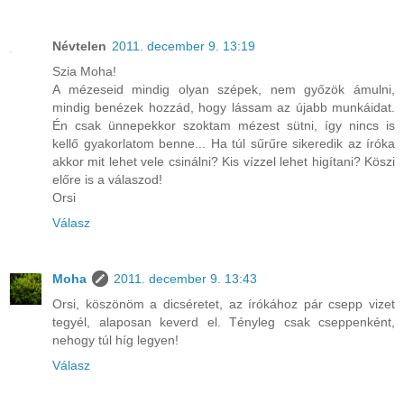
Névtelen
2011. december 9. 13:19
Szia Moha!
A mézeseid mindig olyan szépek, nem győzök ámulni,
mindig benézek hozzád, hogy lássam az újabb munkáidat.
Én csak ünnepekkor szoktam mézest sütni, így nincs is
kellő gyakorlatom benne... Ha túl sűrűre sikeredik az íróka
akkor mit lehet vele csinálni? Kis vízzel lehet higítani? Köszi
előre is a válaszod!
Orsi
Válasz
Moha
2011. december 9. 13:43
Orsi, köszönöm a dicséretet, az írókához pár csepp vizet
tegyél, alaposan keverd el. Tényleg csak cseppenként,
nehogy túl híg legyen!
Válasz