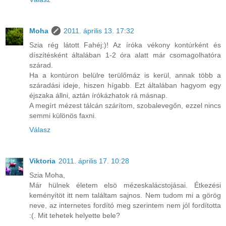
Moha
2011. április 13. 17:32
Szia rég látott Fahéj:)! Az íróka vékony kontúrként és
díszítésként általában 1-2 óra alatt már csomagolhatóra
szárad.
Ha a kontúron belülre terülőmáz is kerül, annak több a
száradási ideje, hiszen hígabb. Ezt általában hagyom egy
éjszaka állni, aztán írókázhatok rá másnap.
A megírt mézest tálcán szárítom, szobalevegőn, ezzel nincs
semmi különös faxni.
Válasz
Viktoria
2011. április 17. 10:28
Szia Moha,
Már hülnek életem elsö mézeskalácstojásai. Étkezési
keményítöt itt nem találtam sajnos. Nem tudom mi a görög
neve, az internetes fordító meg szerintem nem jól fordította
:(. Mit tehetek helyette bele?