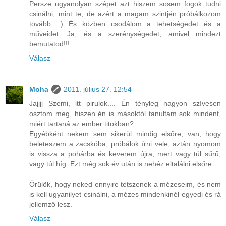
Persze ugyanolyan szépet azt hiszem sosem fogok tudni
csinálni, mint te, de azért a magam szintjén próbálkozom
tovább. :) És közben csodálom a tehetségedet és a
műveidet. Ja, és a szerénységedet, amivel mindezt
bemutatod!!!
Válasz
Moha
2011. július 27. 12:54
Jajjjj Szemi, itt pirulok.... Én tényleg nagyon szívesen
osztom meg, hiszen én is másoktól tanultam sok mindent,
miért tartaná az ember titokban?
Egyébként nekem sem sikerül mindig elsőre, van, hogy
beleteszem a zacskóba, próbálok írni vele, aztán nyomom
is vissza a pohárba és keverem újra, mert vagy túl sűrű,
vagy túl híg. Ezt még sok év után is nehéz eltalálni elsőre.
Örülök, hogy neked ennyire tetszenek a mézeseim, és nem
is kell ugyanilyet csinálni, a mézes mindenkinél egyedi és rá
jellemző lesz.
Válasz