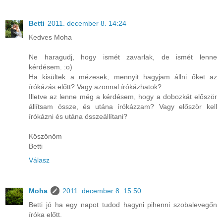
Betti
2011. december 8. 14:24
Kedves Moha
Ne haragudj, hogy ismét zavarlak, de ismét lenne
kérdésem. :o)
Ha kisültek a mézesek, mennyit hagyjam állni őket az
írókázás előtt? Vagy azonnal írókázhatok?
Illetve az lenne még a kérdésem, hogy a dobozkát először
állítsam össze, és utána írókázzam? Vagy először kell
írókázni és utána összeállítani?
Köszönöm
Betti
Válasz
Moha
2011. december 8. 15:50
Betti jó ha egy napot tudod hagyni pihenni szobalevegőn
íróka előtt.