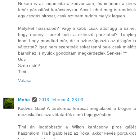
Nekem is az indaminta a kedvencem, és imádom a piros
fehér párosítást karácsonykor. Amint lehet meg is rendelek
egy csodás pirosat, csak azt nem tudom melyik legyen.
Melyiket használod? Vagy inkább csak attólfügg a színe,
hogy mennyit teszel bele a színező pasztából? Tényleg
lehet hogy mondtad már, de a színezőpaszta az állagán is
változtat? Igaz nem szeretnék sokat tenni bele csak mielőtt
bármihez is nyúlok gondoltam megkérdezlek Sen-sei ^^
Üdv
Szép estét!
Timi
Válasz
Moha
2013. február 4. 23:03
Kedves Gabi! A terülőmáz leírását megtalálod a blogon a
mézeskalács szalvétatartók című bejegyzésben.
Timi én legtöbbször a Wilton karácsony piros géljét
használom. Ha hígabb lesz az íróka, akkor kevés porcukrot