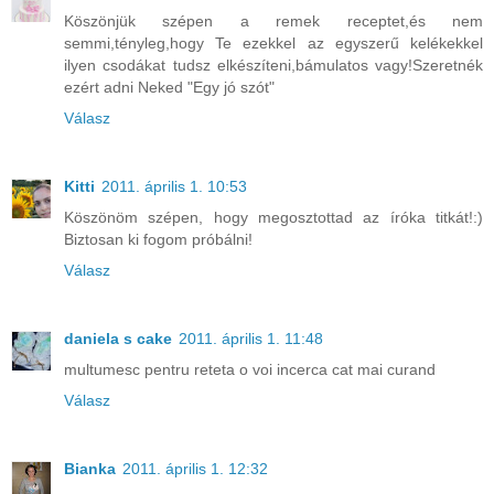
Köszönjük szépen a remek receptet,és nem
semmi,tényleg,hogy Te ezekkel az egyszerű kelékekkel
ilyen csodákat tudsz elkészíteni,bámulatos vagy!Szeretnék
ezért adni Neked "Egy jó szót"
Válasz
Kitti
2011. április 1. 10:53
Köszönöm szépen, hogy megosztottad az íróka titkát!:)
Biztosan ki fogom próbálni!
Válasz
daniela s cake
2011. április 1. 11:48
multumesc pentru reteta o voi incerca cat mai curand
Válasz
Bianka
2011. április 1. 12:32