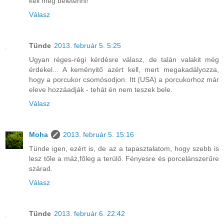
kell még beletenni!
Válasz
Tünde
2013. február 5. 5:25
Ugyan réges-régi kérdésre válasz, de talán valakit még
érdekel... A keményitő azért kell, mert megakadályozza,
hogy a porcukor csomósodjon. Itt (USA) a porcukorhoz már
eleve hozzáadják - tehát én nem teszek bele.
Válasz
Moha
2013. február 5. 15:16
Tünde igen, ezért is, de az a tapasztalatom, hogy szebb is
lesz tőle a máz,főleg a terülő. Fényesre és porcelánszerűre
szárad.
Válasz
Tünde
2013. február 6. 22:42