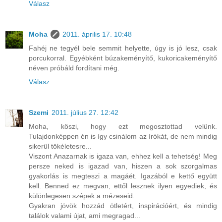
Válasz
Moha
2011. április 17. 10:48
Fahéj ne tegyél bele semmit helyette, úgy is jó lesz, csak
porcukorral. Egyébként búzakeményítő, kukoricakeményítő
néven próbáld fordítani még.
Válasz
Szemi
2011. július 27. 12:42
Moha, köszi, hogy ezt megosztottad velünk.
Tulajdonképpen én is így csinálom az írókát, de nem mindig
sikerül tökéletesre...
Viszont Anazarnak is igaza van, ehhez kell a tehetség! Meg
persze neked is igazad van, hiszen a sok szorgalmas
gyakorlás is megteszi a magáét. Igazából e kettő együtt
kell. Benned ez megvan, ettől lesznek ilyen egyediek, és
különlegesen szépek a mézeseid.
Gyakran jövök hozzád ötletért, inspirációért, és mindig
találok valami újat, ami megragad...