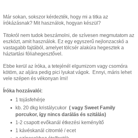
Már sokan, sokszor kérdezték, hogy mi a titka az
írókázásnak? Mit használok, hogyan készül?
Titokról nem tudok beszámolni, de szívesen megmutatom az
eszközt, amit használok. Ez egy egyszerű nejlonzacskó a
vastagabb fajtából, amelyet tölcsér alakúra hegesztek a
háztartási fóliahegesztővel.
Ebbe kerül az íróka, a tetejénél elgumizom vagy csomóra
kötöm, az aljára pedig pici lyukat vágok. Ennyi, máris lehet
vele szépen és vékonyan írni!
Íróka hozzávalói:
1 tojásfehérje
kb. 20 dkg kristálycukor
( vagy Sweet Family
porcukor, így nincs darálás és szitálás)
1-2 csapott evőkanál étkezési keményítő
1 kávéskanál citromlé / ecet