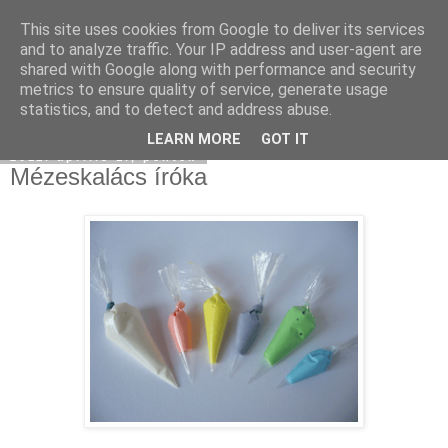
This site uses cookies from Google to deliver its services
Moha Konyha
and to analyze traffic. Your IP address and user-agent are
shared with Google along with performance and security
metrics to ensure quality of service, generate usage
statistics, and to detect and address abuse.
▼
LEARN MORE
GOT IT
2011. április 1., péntek
Mézeskalács íróka