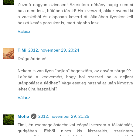
Zuzmó nagyon szívesen! Szerintem néhány napig semmi
baja nem lesz, hűtőben tárold! Ha kiveszed, akkor nyomd ki
a zacskóból és alaposan keverd át, általában ilyenkor kell
hozzá kevés porcukor is, mert hígabb lesz.
Válasz
TiMi
2012. november 29. 20:24
Drága Adrienn!
Nekem is van ilyen "nejlon" hegesztőm, az enyém sárga ^^.
Leírnád a kedvemért, hogy hol szerzed be a nejlont
utánpótlást a tiédhez? Vagy esetleg használat után kimosva
lehet újra használni?
Válasz
Moha
2012. november 29. 21:25
Timi, én csomagolástechnikai cégnél veszem a fóliatömlőt,
gurigában. Ebből nincs kis kiszerelés, szerintem