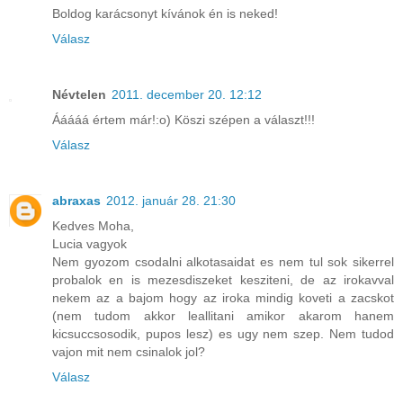
Boldog karácsonyt kívánok én is neked!
Válasz
Névtelen
2011. december 20. 12:12
Ááááá értem már!:o) Köszi szépen a választ!!!
Válasz
abraxas
2012. január 28. 21:30
Kedves Moha,
Lucia vagyok
Nem gyozom csodalni alkotasaidat es nem tul sok sikerrel
probalok en is mezesdiszeket kesziteni, de az irokavval
nekem az a bajom hogy az iroka mindig koveti a zacskot
(nem tudom akkor leallitani amikor akarom hanem
kicsuccsosodik, pupos lesz) es ugy nem szep. Nem tudod
vajon mit nem csinalok jol?
Válasz