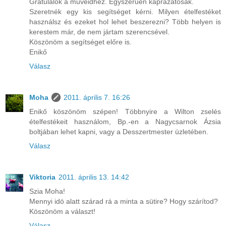
Gratulálok a műveidhez. Egyszerűen káprázatosak.
Szeretnék egy kis segítséget kérni. Milyen ételfestéket
használsz és ezeket hol lehet beszerezni? Több helyen is
kerestem már, de nem jártam szerencsével.
Köszönöm a segítséget előre is.
Enikő
Válasz
Moha
2011. április 7. 16:26
Enikő köszönöm szépen! Többnyire a Wilton zselés
ételfestékeit használom, Bp.-en a Nagycsarnok Ázsia
boltjában lehet kapni, vagy a Desszertmester üzletében.
Válasz
Viktoria
2011. április 13. 14:42
Szia Moha!
Mennyi idö alatt szárad rá a minta a sütire? Hogy szárítod?
Köszönöm a választ!
Válasz