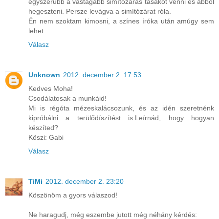
egyszerűbb a vastagabb simítózáras tasakot venni és abból
hegeszteni. Persze levágva a simítózárat róla.
Én nem szoktam kimosni, a színes íróka után amúgy sem
lehet.
Válasz
Unknown
2012. december 2. 17:53
Kedves Moha!
Csodálatosak a munkáid!
Mi is régóta mézeskalácsozunk, és az idén szeretnénk
kipróbálni a terülődíszítést is.Leírnád, hogy hogyan
készíted?
Köszi: Gabi
Válasz
TiMi
2012. december 2. 23:20
Köszönöm a gyors válaszod!
Ne haragudj, még eszembe jutott még néhány kérdés: