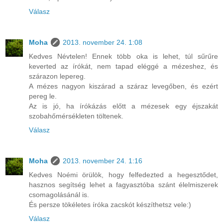
Válasz
Moha
2013. november 24. 1:08
Kedves Névtelen! Ennek több oka is lehet, túl sűrűre
keverted az írókát, nem tapad eléggé a mézeshez, és
szárazon lepereg.
A mézes nagyon kiszárad a száraz levegőben, és ezért
pereg le.
Az is jó, ha írókázás előtt a mézesek egy éjszakát
szobahőmérsékleten töltenek.
Válasz
Moha
2013. november 24. 1:16
Kedves Noémi örülök, hogy felfedezted a hegesztődet,
hasznos segítség lehet a fagyasztóba szánt élelmiszerek
csomagolásánál is.
És persze tökéletes íróka zacskót készíthetsz vele:)
Válasz