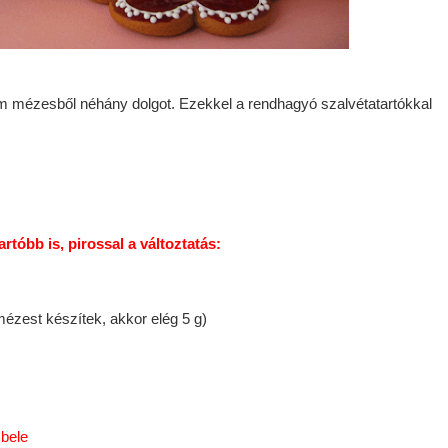
m mézesből néhány dolgot. Ezekkel a rendhagyó szalvétatartókkal
artóbb is, pirossal a változtatás:
ézest készítek, akkor elég 5 g)
 bele