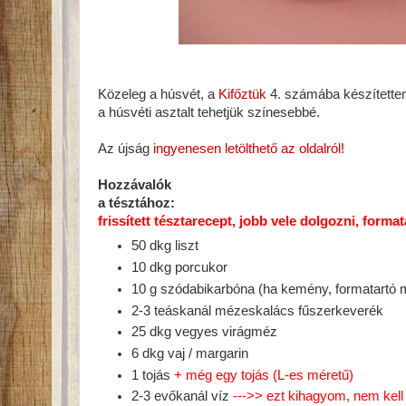
Közeleg a húsvét, a
Kifőztük
4. számába készítette
a húsvéti asztalt tehetjük színesebbé.
Az újság
ingyenesen letölthető az oldalról!
Hozzávalók
a tésztához:
frissített tésztarecept, jobb vele dolgozni, format
50 dkg liszt
10 dkg porcukor
10 g szódabikarbóna (ha kemény, formatartó m
2-3 teáskanál mézeskalács fűszerkeverék
25 dkg vegyes virágméz
6 dkg vaj / margarin
1 tojás
+ még egy tojás (L-es méretű)
2-3 evőkanál víz
--->> ezt kihagyom, nem kell