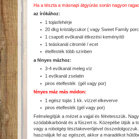
Ha a tészta a másnapi átgyúrás során nagyon ragad,
az írókához:
1 tojásfehérje
20 dkg kristálycukor ( vagy Sweet Family porcuk
1 csapott evőkanál étkezési keményítő
1 teáskanál citromlé / ecet
ételfesték több színben
a fényes mázhoz:
3-4 evőkanál meleg víz
1 evőkanál zselatin
piros ételfesték (gél vagy por)
fényes máz más módon:
1 egész tojás 1 kk. vízzel elkeverve
piros ételfesték (gél vagy por)
Felmelegítjük a mézet a vajjal és félretesszük. Nagy
szódabikarbónát és a fűszert is. Közepébe ütjük a to
vagy a robotgép tésztakeverőjével összedolgozzuk
használjuk fel az egészet, akkor a maradékot hűtőbe