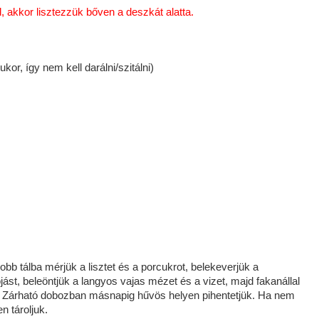
 akkor lisztezzük bőven a deszkát alatta.
or, így nem kell darálni/szitálni)
obb tálba mérjük a lisztet és a porcukrot, belekeverjük a
jást, beleöntjük a langyos vajas mézet és a vizet, majd fakanállal
. Zárható dobozban másnapig hűvös helyen pihentetjük. Ha nem
n tároljuk.