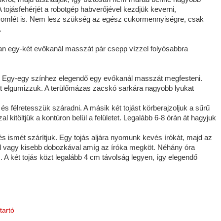
tojásfehérjét a robotgép habverőjével kezdjük keverni,
tromlét is. Nem lesz szükség az egész cukormennyiségre, csak
.
an egy-két evőkanál masszát pár csepp vízzel folyósabbra
k. Egy-egy színhez elegendő egy evőkanál masszát megfesteni.
ket elgumizzuk. A terülőmázas zacskó sarkára nagyobb lyukat
 és félretesszük száradni. A másik két tojást körberajzoljuk a sűrű
 kitöltjük a kontúron belül a felületet. Legalább 6-8 órán át hagyjuk
l és ismét szárítjuk. Egy tojás aljára nyomunk kevés írókát, majd az
rral vagy kisebb dobozkával amíg az íróka megköt. Néhány óra
. A két tojás közt legalább 4 cm távolság legyen, így elegendő
tartó