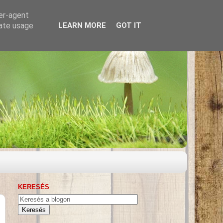
ser-agent
rate usage
LEARN MORE
GOT IT
KERESÉS