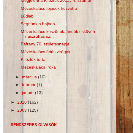
Megjelent a Kifőztük 2011 / 4. száma!
Mézeskalács tojások húsvétra
Lúdláb
Segítünk a bajban
Mézeskalács köszönetajándék esküvőre,
nászruhás sz...
Páfrány 70. születésnapja
Mézeskalács óriás virágok
Kifőztük torta
Mézeskalács íróka
►
március
(10)
►
február
(7)
►
január
(13)
►
2010
(162)
►
2009
(125)
RENDSZERES OLVASÓK