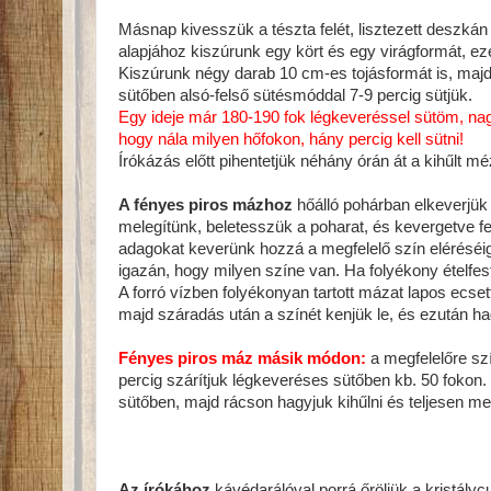
Másnap kivesszük a tészta felét, lisztezett deszkán
alapjához kiszúrunk egy kört és egy virágformát, e
Kiszúrunk négy darab 10 cm-es tojásformát is, majd 
sütőben alsó-felső sütésmóddal 7-9 percig sütjük.
Egy ideje már 180-190 fok légkeveréssel sütöm, nagyj
hogy nála milyen hőfokon, hány percig kell sütni!
Írókázás előtt pihentetjük néhány órán át a kihűlt m
A fényes piros mázhoz
hőálló pohárban elkeverjük a
melegítünk, beletesszük a poharat, és kevergetve fel
adagokat keverünk hozzá a megfelelő szín eléréséig
igazán, hogy milyen színe van. Ha folyékony ételfes
A forró vízben folyékonyan tartott mázat lapos ecse
majd száradás után a színét kenjük le, és ezután ha
Fényes piros máz másik módon:
a megfelelőre szí
percig szárítjuk légkeveréses sütőben kb. 50 fokon. 
sütőben, majd rácson hagyjuk kihűlni és teljesen m
Az írókához
kávédarálóval porrá őröljük a kristály