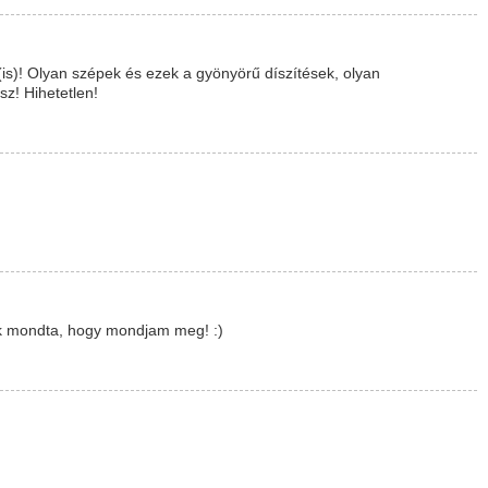
s)! Olyan szépek és ezek a gyönyörű díszítések, olyan
z! Hihetetlen!
k mondta, hogy mondjam meg! :)