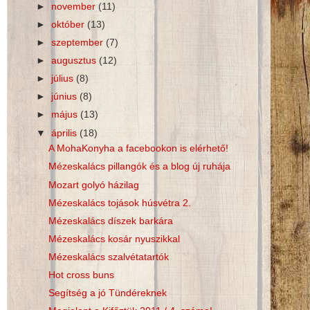
►
november
(11)
►
október
(13)
►
szeptember
(7)
►
augusztus
(12)
►
július
(8)
►
június
(8)
►
május
(13)
▼
április
(18)
A MohaKonyha a facebookon is elérhető!
Mézeskalács pillangók és a blog új ruhája
Mozart golyó házilag
Mézeskalács tojások húsvétra 2.
Mézeskalács díszek barkára
Mézeskalács kosár nyuszikkal
Mézeskalács szalvétatartók
Hot cross buns
Segítség a jó Tündéreknek