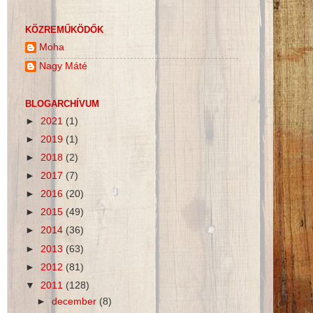
KÖZREMŰKÖDŐK
Moha
Nagy Máté
BLOGARCHÍVUM
►
2021
(1)
►
2019
(1)
►
2018
(2)
►
2017
(7)
►
2016
(20)
►
2015
(49)
►
2014
(36)
►
2013
(63)
►
2012
(81)
▼
2011
(128)
►
december
(8)