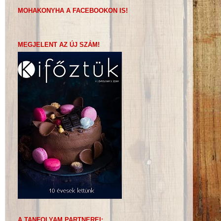
MOHAKONYHA A FACEBOOKON IS!
MEGJELENT AZ ÚJ SZÁM!
A TANFOLYAM PARTNEREI: