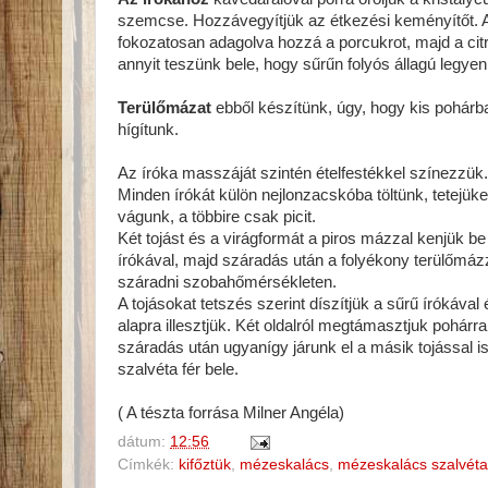
szemcse. Hozzávegyítjük az étkezési keményítőt. A 
fokozatosan adagolva hozzá a porcukrot, majd a ci
annyit teszünk bele, hogy sűrűn folyós állagú legyen
Terülőmázat
ebből készítünk, úgy, hogy kis pohárb
hígítunk.
Az íróka masszáját szintén ételfestékkel színezzü
Minden írókát külön nejlonzacskóba töltünk, tetejü
vágunk, a többire csak picit.
Két tojást és a virágformát a piros mázzal kenjük be
írókával, majd száradás után a folyékony terülőmázzal
száradni szobahőmérsékleten.
A tojásokat tetszés szerint díszítjük a sűrű írókáva
alapra illesztjük. Két oldalról megtámasztjuk pohá
száradás után ugyanígy járunk el a másik tojással is
szalvéta fér bele.
( A tészta forrása Milner Angéla)
dátum:
12:56
Címkék:
kifőztük
,
mézeskalács
,
mézeskalács szalvéta