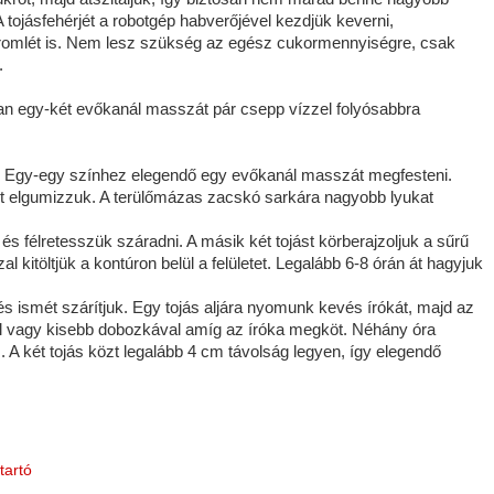
tojásfehérjét a robotgép habverőjével kezdjük keverni,
tromlét is. Nem lesz szükség az egész cukormennyiségre, csak
.
an egy-két evőkanál masszát pár csepp vízzel folyósabbra
k. Egy-egy színhez elegendő egy evőkanál masszát megfesteni.
ket elgumizzuk. A terülőmázas zacskó sarkára nagyobb lyukat
 és félretesszük száradni. A másik két tojást körberajzoljuk a sűrű
 kitöltjük a kontúron belül a felületet. Legalább 6-8 órán át hagyjuk
l és ismét szárítjuk. Egy tojás aljára nyomunk kevés írókát, majd az
rral vagy kisebb dobozkával amíg az íróka megköt. Néhány óra
. A két tojás közt legalább 4 cm távolság legyen, így elegendő
tartó