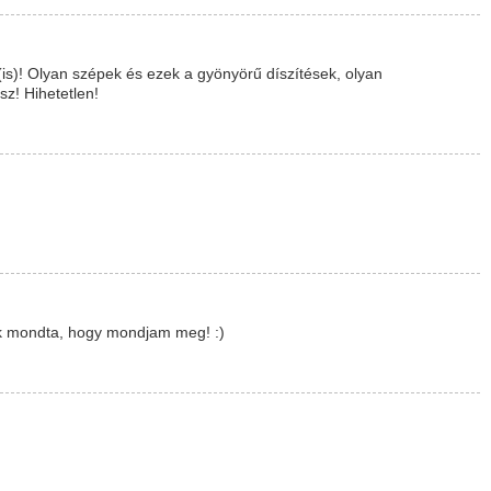
s)! Olyan szépek és ezek a gyönyörű díszítések, olyan
z! Hihetetlen!
k mondta, hogy mondjam meg! :)