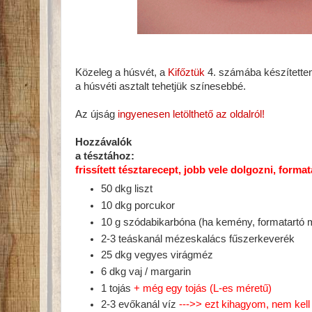
Közeleg a húsvét, a
Kifőztük
4. számába készítette
a húsvéti asztalt tehetjük színesebbé.
Az újság
ingyenesen letölthető az oldalról!
Hozzávalók
a tésztához:
frissített tésztarecept, jobb vele dolgozni, format
50 dkg liszt
10 dkg porcukor
10 g szódabikarbóna (ha kemény, formatartó m
2-3 teáskanál mézeskalács fűszerkeverék
25 dkg vegyes virágméz
6 dkg vaj / margarin
1 tojás
+ még egy tojás (L-es méretű)
2-3 evőkanál víz
--->> ezt kihagyom, nem kell