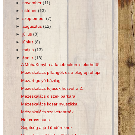
►
november
(11)
►
október
(13)
►
szeptember
(7)
►
augusztus
(12)
►
július
(8)
►
június
(8)
►
május
(13)
▼
április
(18)
A MohaKonyha a facebookon is elérhető!
Mézeskalács pillangók és a blog új ruhája
Mozart golyó házilag
Mézeskalács tojások húsvétra 2.
Mézeskalács díszek barkára
Mézeskalács kosár nyuszikkal
Mézeskalács szalvétatartók
Hot cross buns
Segítség a jó Tündéreknek