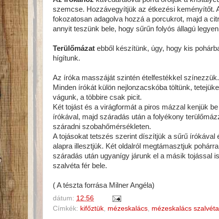
szemcse. Hozzávegyítjük az étkezési keményítőt. A 
fokozatosan adagolva hozzá a porcukrot, majd a ci
annyit teszünk bele, hogy sűrűn folyós állagú legyen
Terülőmázat
ebből készítünk, úgy, hogy kis pohárb
hígítunk.
Az íróka masszáját szintén ételfestékkel színezzü
Minden írókát külön nejlonzacskóba töltünk, tetejü
vágunk, a többire csak picit.
Két tojást és a virágformát a piros mázzal kenjük be
írókával, majd száradás után a folyékony terülőmázzal
száradni szobahőmérsékleten.
A tojásokat tetszés szerint díszítjük a sűrű írókáva
alapra illesztjük. Két oldalról megtámasztjuk pohá
száradás után ugyanígy járunk el a másik tojással is
szalvéta fér bele.
( A tészta forrása Milner Angéla)
dátum:
12:56
Címkék:
kifőztük
,
mézeskalács
,
mézeskalács szalvéta