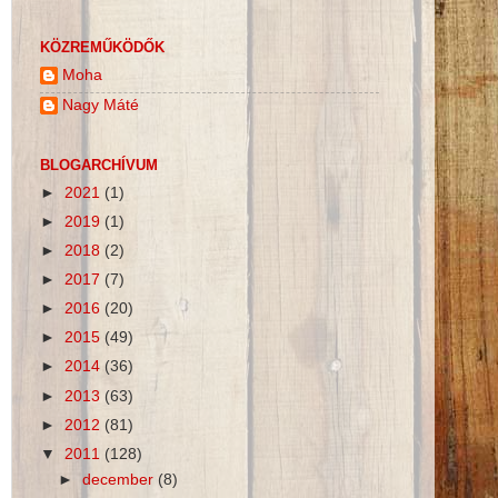
KÖZREMŰKÖDŐK
Moha
Nagy Máté
BLOGARCHÍVUM
►
2021
(1)
►
2019
(1)
►
2018
(2)
►
2017
(7)
►
2016
(20)
►
2015
(49)
►
2014
(36)
►
2013
(63)
►
2012
(81)
▼
2011
(128)
►
december
(8)