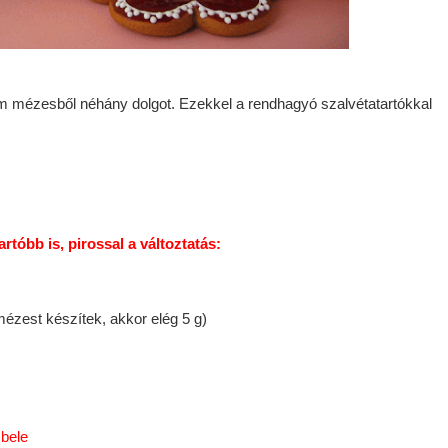
m mézesből néhány dolgot. Ezekkel a rendhagyó szalvétatartókkal
artóbb is, pirossal a változtatás:
ézest készítek, akkor elég 5 g)
 bele