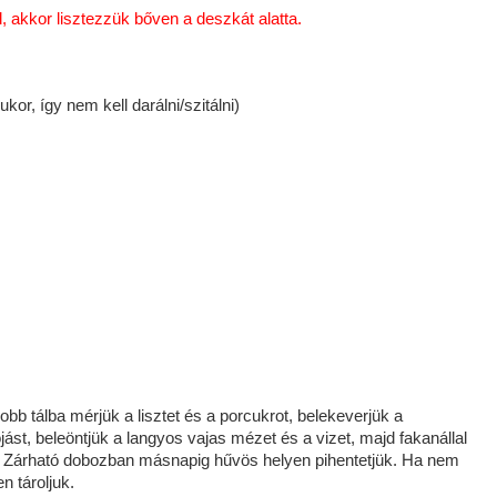
 akkor lisztezzük bőven a deszkát alatta.
or, így nem kell darálni/szitálni)
obb tálba mérjük a lisztet és a porcukrot, belekeverjük a
jást, beleöntjük a langyos vajas mézet és a vizet, majd fakanállal
. Zárható dobozban másnapig hűvös helyen pihentetjük. Ha nem
n tároljuk.