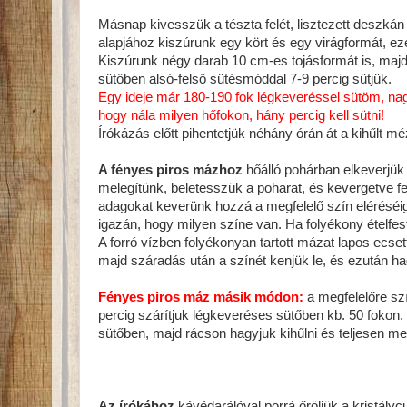
Másnap kivesszük a tészta felét, lisztezett deszkán
alapjához kiszúrunk egy kört és egy virágformát, e
Kiszúrunk négy darab 10 cm-es tojásformát is, majd 
sütőben alsó-felső sütésmóddal 7-9 percig sütjük.
Egy ideje már 180-190 fok légkeveréssel sütöm, nagyj
hogy nála milyen hőfokon, hány percig kell sütni!
Írókázás előtt pihentetjük néhány órán át a kihűlt m
A fényes piros mázhoz
hőálló pohárban elkeverjük a
melegítünk, beletesszük a poharat, és kevergetve fel
adagokat keverünk hozzá a megfelelő szín eléréséig
igazán, hogy milyen színe van. Ha folyékony ételfes
A forró vízben folyékonyan tartott mázat lapos ecse
majd száradás után a színét kenjük le, és ezután ha
Fényes piros máz másik módon:
a megfelelőre szí
percig szárítjuk légkeveréses sütőben kb. 50 fokon. 
sütőben, majd rácson hagyjuk kihűlni és teljesen m
Az írókához
kávédarálóval porrá őröljük a kristály