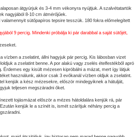
 alaposan átgyúrjuk és 3-4 mm vékonyra nyújtjuk. A szalvétatartók
zek nagyjából 8-10 cm átmérőjűek.
valamennyit sütőpapíros tepsire tesszük. 180 fokra előmelegített
ából 9 percig. Mindenki próbálja ki pár darabbal a saját sütőjét,
ézeseket.
 vízben a zselatint, állni hagyjuk pár percig. Kis lábosban vizet
oldjuk a zselatint benne. A por alakú vagy zselés ételfestékből apró
. Érdemes egy kisült mézesen kipróbálni a mázat, mert így látjuk
téket használunk, akkor csak 3 evőkanál vízben oldjuk a zselatint.
ttel kenjük a kész mézesekre, először mindegyiknek a hátulját,
gyjuk teljesen megszáradni őket.
nezett tojásmázat először a mézes hátoldalára kenjük rá, pár
Ezután kenjük le a színét is, ismét szárítjuk néhány percig a
egszáradni.
cukrot, majd átszitáljuk, így biztosan nem marad benne nagyobb