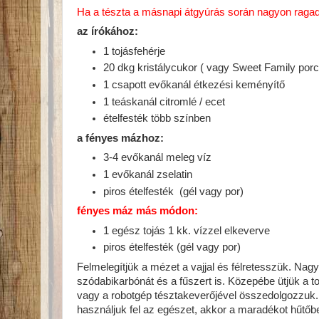
Ha a tészta a másnapi átgyúrás során nagyon ragad,
az írókához:
1 tojásfehérje
20 dkg kristálycukor ( vagy Sweet Family porcuk
1 csapott evőkanál étkezési keményítő
1 teáskanál citromlé / ecet
ételfesték több színben
a fényes mázhoz:
3-4 evőkanál meleg víz
1 evőkanál zselatin
piros ételfesték (gél vagy por)
fényes máz más módon:
1 egész tojás 1 kk. vízzel elkeverve
piros ételfesték (gél vagy por)
Felmelegítjük a mézet a vajjal és félretesszük. Nagy
szódabikarbónát és a fűszert is. Közepébe ütjük a to
vagy a robotgép tésztakeverőjével összedolgozzuk
használjuk fel az egészet, akkor a maradékot hűtőbe