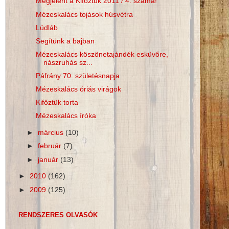
Megjelent a Kifőztük 2011 / 4. száma!
Mézeskalács tojások húsvétra
Lúdláb
Segítünk a bajban
Mézeskalács köszönetajándék esküvőre,
nászruhás sz...
Páfrány 70. születésnapja
Mézeskalács óriás virágok
Kifőztük torta
Mézeskalács íróka
►
március
(10)
►
február
(7)
►
január
(13)
►
2010
(162)
►
2009
(125)
RENDSZERES OLVASÓK