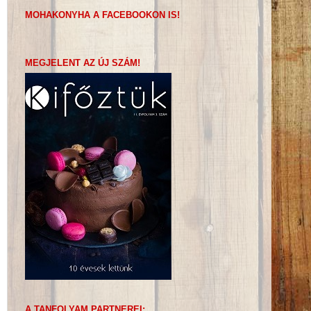
MOHAKONYHA A FACEBOOKON IS!
MEGJELENT AZ ÚJ SZÁM!
A TANFOLYAM PARTNEREI: