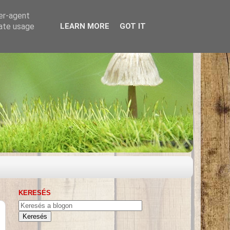
ser-agent
rate usage
LEARN MORE
GOT IT
KERESÉS