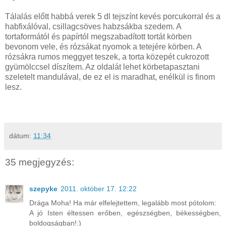
Tálalás előtt habbá verek 5 dl tejszínt kevés porcukorral és a
habfixálóval, csillagcsöves habzsákba szedem. A
tortaformától és papírtól megszabadított tortát körben
bevonom vele, és rózsákat nyomok a tetejére körben. A
rózsákra rumos meggyet teszek, a torta közepét cukrozott
gyümölccsel díszítem. Az oldalát lehet körbetapasztani
szeletelt mandulával, de ez el is maradhat, enélkül is finom
lesz.
dátum:
11:34
35 megjegyzés:
szepyke
2011. október 17. 12:22
Drága Moha! Ha már elfelejtettem, legalább most pótolom:
A jó Isten éltessen erőben, egészségben, békességben,
boldogságban!:)