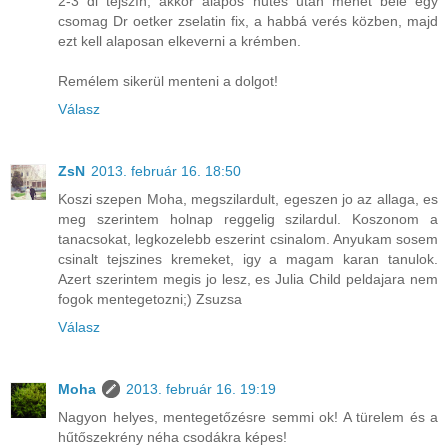
2-3 dl tejszín, akkor alapos hűtés után mehet bele egy
csomag Dr oetker zselatin fix, a habbá verés közben, majd
ezt kell alaposan elkeverni a krémben.
Remélem sikerül menteni a dolgot!
Válasz
ZsN
2013. február 16. 18:50
Koszi szepen Moha, megszilardult, egeszen jo az allaga, es
meg szerintem holnap reggelig szilardul. Koszonom a
tanacsokat, legkozelebb eszerint csinalom. Anyukam sosem
csinalt tejszines kremeket, igy a magam karan tanulok.
Azert szerintem megis jo lesz, es Julia Child peldajara nem
fogok mentegetozni;) Zsuzsa
Válasz
Moha
2013. február 16. 19:19
Nagyon helyes, mentegetőzésre semmi ok! A türelem és a
hűtőszekrény néha csodákra képes!