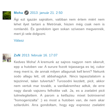
Moha
2013. január 21. 2:50
Ági ezt igazán sajnálom, valóban nem értem miért nem
lehet ilyet tartani a Metrónak, hiszen még csak nem is
romlandó. És gondolom igen sokan szívesen megvennék,
mert jó vele dolgozni.
Válasz
ZsN
2013. február 16. 17:07
Kedves Moha! A kremunk az sajnos nagyon nem sikerult,
epp a hutoben var. A surure fozott tojassarga es tej, cukor
meg ment is, de annak milyen allagunak kell lenni? Nekunk
sodo allagu lett, ott abbahagytuk. Nincs tapasztalatom a
tejszinnel, talan tulvertuk? Turosodni kezdett, picit, akkor
nem vertuk mar tovabb, a vaniliakremhez adtuk, de erre
nagy darab vajszeru felhokke valt. Ja, es a zselatint picit
tulmelegitettem. A parom a ketfazisu mixet botmixerrel
"homogenizalta" :) es most a hutoben van, de nem akar
szilardulni. Arra gondoltam, hogy egy expressz zselatint