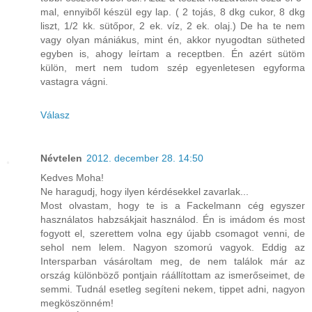
mal, ennyiből készül egy lap. ( 2 tojás, 8 dkg cukor, 8 dkg
liszt, 1/2 kk. sütőpor, 2 ek. víz, 2 ek. olaj.) De ha te nem
vagy olyan mániákus, mint én, akkor nyugodtan sütheted
egyben is, ahogy leírtam a receptben. Én azért sütöm
külön, mert nem tudom szép egyenletesen egyforma
vastagra vágni.
Válasz
Névtelen
2012. december 28. 14:50
Kedves Moha!
Ne haragudj, hogy ilyen kérdésekkel zavarlak...
Most olvastam, hogy te is a Fackelmann cég egyszer
használatos habzsákjait használod. Én is imádom és most
fogyott el, szerettem volna egy újabb csomagot venni, de
sehol nem lelem. Nagyon szomorú vagyok. Eddig az
Intersparban vásároltam meg, de nem találok már az
ország különböző pontjain ráállítottam az ismerőseimet, de
semmi. Tudnál esetleg segíteni nekem, tippet adni, nagyon
megköszönném!