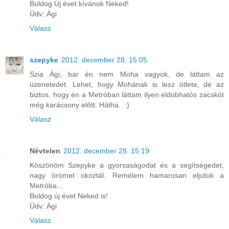
Boldog Új évet kívánok Neked!
Üdv: Ági
Válasz
szepyke
2012. december 28. 15:05
Szia Ági, bár én nem Moha vagyok, de láttam az
üzenetedet. Lehet, hogy Mohának is lesz ötlete, de az
biztos, hogy én a Metróban láttam ilyen eldobhatós zacskót
még karácsony előtt. Hátha.. :)
Válasz
Névtelen
2012. december 28. 15:19
Köszönöm Szepyke a gyorsaságodat és a segítségedet,
nagy örömet okoztál. Remélem hamarosan eljutok a
Metróba...
Boldog új évet Neked is!
Üdv: Ági
Válasz