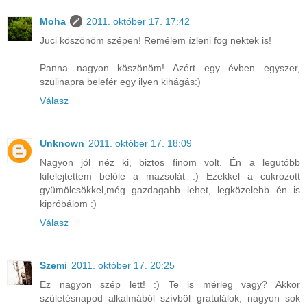
Moha
2011. október 17. 17:42
Juci köszönöm szépen! Remélem ízleni fog nektek is!
Panna nagyon köszönöm! Azért egy évben egyszer,
szülinapra belefér egy ilyen kihágás:)
Válasz
Unknown
2011. október 17. 18:09
Nagyon jól néz ki, biztos finom volt. Én a legutóbb
kifelejtettem belőle a mazsolát :) Ezekkel a cukrozott
gyümölcsökkel,még gazdagabb lehet, legközelebb én is
kipróbálom :)
Válasz
Szemi
2011. október 17. 20:25
Ez nagyon szép lett! :) Te is mérleg vagy? Akkor
születésnapod alkalmából szívböl gratulálok, nagyon sok