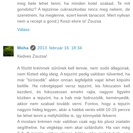
meg bele lehet tenni, ha minden kotel szakad, Te mit
gondolsz? A tejszinse cukraszkodas nincs meg nekem, de
szeretnem, ha meglenne, ezert kerek tanacsot. Mert nyilvan
nem a recept a gond;) Koszi elore is! Zsuzsa
Válasz
Moha
2013. február 16. 18:34
Kedves Zsuzsa!
A főzött krémnek sűrűnek kell lennie, nem sodó állagúnak,
nem főzted elég ideig. A tejszínt pedig valóban túlverted, ha
már "túrósodik" akkor onnan legfeljebb vajat lehet köpülni
belőle. Ha robotgéppel versz tejszínt, kis fokozaton kell
kezdeni, és fokozatosan emelni rajta, nagyon figyelni
közben a tejszínt, ha a hab már fodrozódik, keményedik,
akkor nem szabad tovább verni. Fontos, hogy a tejszín
nagyon hideg legyen, akár a habbá verés előtt 10-15 percre
be lehet tenni a mélyhűtőbe is, így könnyebb felverni.
A mostani krémen már valóban csak egy kis plusz zselatin
segíthetne, ha végképp nem akar szilárdulni. Ha van még