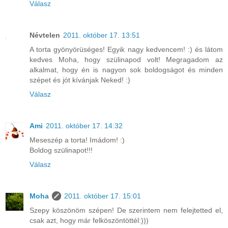
Válasz
Névtelen
2011. október 17. 13:51
A torta gyönyörüséges! Egyik nagy kedvencem! :) és látom
kedves Moha, hogy szülinapod volt! Megragadom az
alkalmat, hogy én is nagyon sok boldogságot és minden
szépet és jót kívánjak Neked! :)
Válasz
Ami
2011. október 17. 14:32
Meseszép a torta! Imádom! :)
Boldog szülinapot!!!
Válasz
Moha
2011. október 17. 15:01
Szepy köszönöm szépen! De szerintem nem felejtetted el,
csak azt, hogy már felköszöntöttél:)))