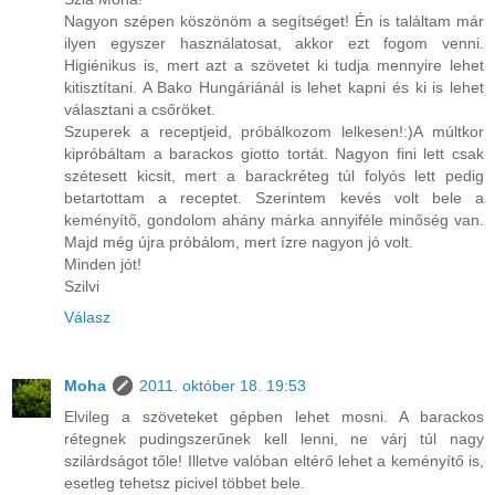
Nagyon szépen köszönöm a segítséget! Én is találtam már
ilyen egyszer használatosat, akkor ezt fogom venni.
Higiénikus is, mert azt a szövetet ki tudja mennyire lehet
kitisztítani. A Bako Hungáriánál is lehet kapni és ki is lehet
választani a csőröket.
Szuperek a receptjeid, próbálkozom lelkesen!:)A múltkor
kipróbáltam a barackos giotto tortát. Nagyon fini lett csak
szétesett kicsit, mert a barackréteg túl folyós lett pedig
betartottam a receptet. Szerintem kevés volt bele a
keményítő, gondolom ahány márka annyiféle minőség van.
Majd még újra próbálom, mert ízre nagyon jó volt.
Minden jót!
Szilvi
Válasz
Moha
2011. október 18. 19:53
Elvileg a szöveteket gépben lehet mosni. A barackos
rétegnek pudingszerűnek kell lenni, ne várj túl nagy
szilárdságot tőle! Illetve valóban eltérő lehet a keményítő is,
esetleg tehetsz picivel többet bele.