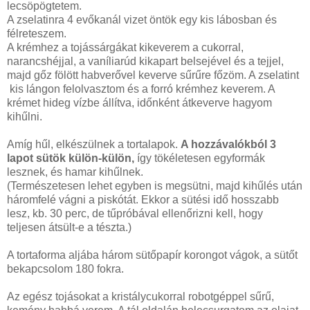
lecsöpögtetem.
A zselatinra 4 evőkanál vizet öntök egy kis lábosban és
félreteszem.
A krémhez a tojássárgákat kikeverem a cukorral,
narancshéjjal, a vaníliarúd kikapart belsejével és a tejjel,
majd gőz fölött habverővel keverve sűrűre főzöm. A zselatint
kis lángon felolvasztom és a forró krémhez keverem. A
krémet hideg vízbe állítva, időnként átkeverve hagyom
kihűlni.
Amíg hűl, elkészülnek a tortalapok.
A hozzávalókból 3
lapot sütök külön-külön,
így tökéletesen egyformák
lesznek, és hamar kihűlnek.
(Természetesen lehet egyben is megsütni, majd kihűlés után
háromfelé vágni a piskótát. Ekkor a sütési idő hosszabb
lesz, kb. 30 perc, de tűpróbával ellenőrizni kell, hogy
teljesen átsült-e a tészta.)
A tortaforma aljába három sütőpapír korongot vágok, a sütőt
bekapcsolom 180 fokra.
Az egész tojásokat a kristálycukorral robotgéppel sűrű,