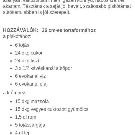
arányain változtattam, mert igazán könnyű, habos krémet
akartam. Tésztának a saját jól bevált, szaftosabb piskótámat
sütöttem, ebben is jól szerepelt.
HOZZÁVALÓK: 26 cm-es tortaformához
a piskótához:
6 tojás
24 dkg cukor
24 dkg liszt
3 x 1/2 kávéskanál sütőpor
6 evőkanál víz
6 evőkanál olaj
a krémhez:
15 dkg mazsola
15 dkg vegyes cukrozott gyümölcs
1,5 dl rum
5 tojássárgája
4 dl tej