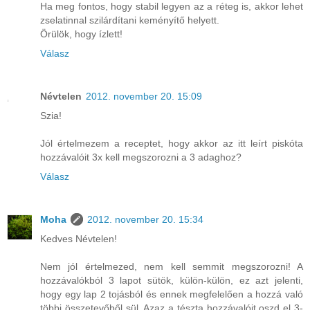
Ha meg fontos, hogy stabil legyen az a réteg is, akkor lehet
zselatinnal szilárdítani keményítő helyett.
Örülök, hogy ízlett!
Válasz
Névtelen
2012. november 20. 15:09
Szia!
Jól értelmezem a receptet, hogy akkor az itt leírt piskóta
hozzávalóit 3x kell megszorozni a 3 adaghoz?
Válasz
Moha
2012. november 20. 15:34
Kedves Névtelen!
Nem jól értelmezed, nem kell semmit megszorozni! A
hozzávalókból 3 lapot sütök, külön-külön, ez azt jelenti,
hogy egy lap 2 tojásból és ennek megfelelően a hozzá való
többi összetevőből sül. Azaz a tészta hozzávalóit oszd el 3-