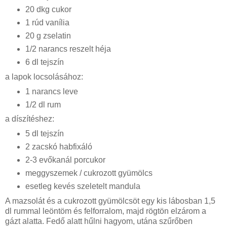
20 dkg cukor
1 rúd vanília
20 g zselatin
1/2 narancs reszelt héja
6 dl tejszín
a lapok locsolásához:
1 narancs leve
1/2 dl rum
a díszítéshez:
5 dl tejszín
2 zacskó habfixáló
2-3 evőkanál porcukor
meggyszemek / cukrozott gyümölcs
esetleg kevés szeletelt mandula
A mazsolát és a cukrozott gyümölcsöt egy kis lábosban 1,5
dl rummal leöntöm és felforralom, majd rögtön elzárom a
gázt alatta. Fedő alatt hűlni hagyom, utána szűrőben