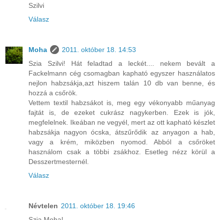
Szilvi
Válasz
Moha
2011. október 18. 14:53
Szia Szilvi! Hát feladtad a leckét.... nekem bevált a
Fackelmann cég csomagban kapható egyszer használatos
nejlon habzsákja,azt hiszem talán 10 db van benne, és
hozzá a csőrök.
Vettem textil habzsákot is, meg egy vékonyabb műanyag
fajtát is, de ezeket cukrász nagykerben. Ezek is jók,
megfelelnek. Ikeában ne vegyél, mert az ott kapható készlet
habzsákja nagyon ócska, átszűrődik az anyagon a hab,
vagy a krém, miközben nyomod. Abból a csőröket
használom csak a többi zsákhoz. Esetleg nézz körül a
Desszertmesternél.
Válasz
Névtelen
2011. október 18. 19:46
Szia Moha!