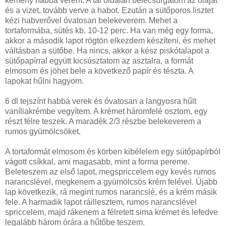
kemény habbá verem. A tál oldalán belecsurgatom az olajat
és a vizet, tovább verve a habot. Ezután a sütőporos lisztet
kézi habverővel óvatosan belekeverem. Mehet a
tortaformába, sütés kb. 10-12 perc. Ha van még egy forma,
akkor a második lapot rögtön elkezdem készíteni, és mehet
váltásban a sütőbe. Ha nincs, akkor a kész piskótalapot a
sütőpapírral együtt kicsúsztatom az asztalra, a formát
elmosom és jöhet bele a következő papír és tészta. A
lapokat hűlni hagyom.
6 dl tejszínt habbá verek és óvatosan a langyosra hűlt
vaníliakrémbe vegyítem. A krémet háromfelé osztom, egy
részt félre teszek. A maradék 2/3 részbe belekeverem a
rumos gyümölcsöket.
A tortaformát elmosom és körben kibélelem egy sütőpapírból
vágott csíkkal, ami magasabb, mint a forma pereme.
Beleteszem az első lapot, megspriccelem egy kevés rumos
narancslével, megkenem a gyümölcsös krém felével. Újabb
lap következik, rá megint rumos narancslé, és a krém másik
fele. A harmadik lapot ráillesztem, rumos narancslével
spriccelem, majd rákenem a félretett sima krémet és lefedve
legalább három órára a hűtőbe teszem.