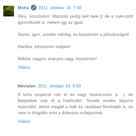
Moha
2011. október 18. 7:50
Vikvi, köszönöm! Mazsola pedig kell bele:)) de a cukrozott
gyümölcsök is, nekem így az igazi.
Szemi, igen, szintén mérleg, és köszönöm a jókívánságot!
Hankka, köszönöm szépen!
Ildikóm nagyon aranyos vagy, köszönöm!
Válasz
Névtelen
2011. október 18. 8:50
A torta szuperül néz ki és nagy kedvencem is :-) de
felejtsétek már el a habfixálót. Tessék rendes tejszínt
használni, abból megáll a hab és ráadásul finomabb is, és
nem is drágább mint a dobozos műtejszinek.
Válasz