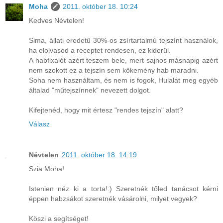
Moha
2011. október 18. 10:24
Kedves Névtelen!
Sima, állati eredetű 30%-os zsírtartalmú tejszínt használok,
ha elolvasod a receptet rendesen, ez kiderül.
A habfixálót azért teszem bele, mert sajnos másnapig azért
nem szokott ez a tejszín sem kőkemény hab maradni.
Soha nem használtam, és nem is fogok, Hulalát meg egyéb
általad "műtejszínnek" nevezett dolgot.
Kifejtenéd, hogy mit értesz "rendes tejszín" alatt?
Válasz
Névtelen
2011. október 18. 14:19
Szia Moha!
Istenien néz ki a torta!:) Szeretnék tőled tanácsot kérni
éppen habzsákot szeretnék vásárolni, milyet vegyek?
Köszi a segítséget!