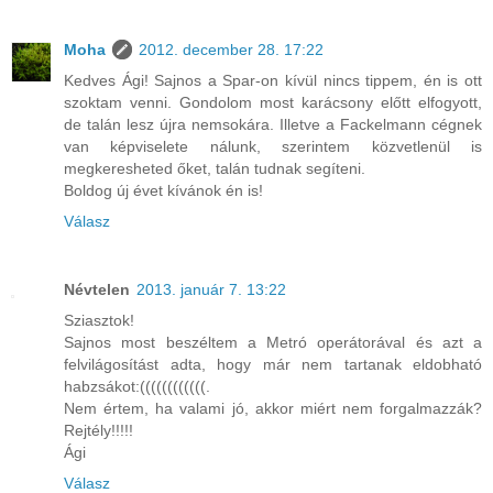
Moha
2012. december 28. 17:22
Kedves Ági! Sajnos a Spar-on kívül nincs tippem, én is ott
szoktam venni. Gondolom most karácsony előtt elfogyott,
de talán lesz újra nemsokára. Illetve a Fackelmann cégnek
van képviselete nálunk, szerintem közvetlenül is
megkeresheted őket, talán tudnak segíteni.
Boldog új évet kívánok én is!
Válasz
Névtelen
2013. január 7. 13:22
Sziasztok!
Sajnos most beszéltem a Metró operátorával és azt a
felvilágosítást adta, hogy már nem tartanak eldobható
habzsákot:((((((((((((.
Nem értem, ha valami jó, akkor miért nem forgalmazzák?
Rejtély!!!!!
Ági
Válasz