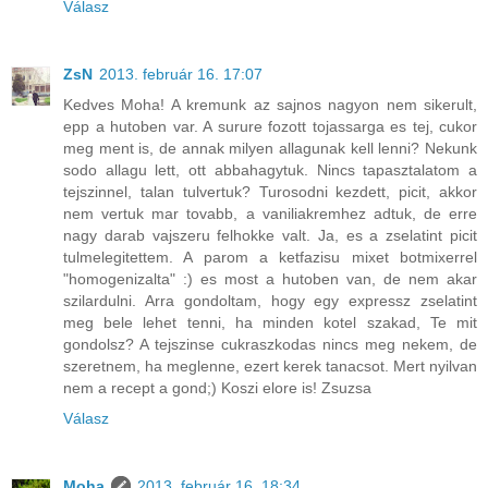
Válasz
ZsN
2013. február 16. 17:07
Kedves Moha! A kremunk az sajnos nagyon nem sikerult,
epp a hutoben var. A surure fozott tojassarga es tej, cukor
meg ment is, de annak milyen allagunak kell lenni? Nekunk
sodo allagu lett, ott abbahagytuk. Nincs tapasztalatom a
tejszinnel, talan tulvertuk? Turosodni kezdett, picit, akkor
nem vertuk mar tovabb, a vaniliakremhez adtuk, de erre
nagy darab vajszeru felhokke valt. Ja, es a zselatint picit
tulmelegitettem. A parom a ketfazisu mixet botmixerrel
"homogenizalta" :) es most a hutoben van, de nem akar
szilardulni. Arra gondoltam, hogy egy expressz zselatint
meg bele lehet tenni, ha minden kotel szakad, Te mit
gondolsz? A tejszinse cukraszkodas nincs meg nekem, de
szeretnem, ha meglenne, ezert kerek tanacsot. Mert nyilvan
nem a recept a gond;) Koszi elore is! Zsuzsa
Válasz
Moha
2013. február 16. 18:34