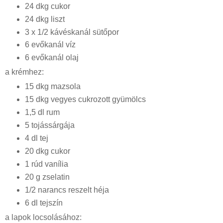
24 dkg cukor
24 dkg liszt
3 x 1/2 kávéskanál sütőpor
6 evőkanál víz
6 evőkanál olaj
a krémhez:
15 dkg mazsola
15 dkg vegyes cukrozott gyümölcs
1,5 dl rum
5 tojássárgája
4 dl tej
20 dkg cukor
1 rúd vanília
20 g zselatin
1/2 narancs reszelt héja
6 dl tejszín
a lapok locsolásához: