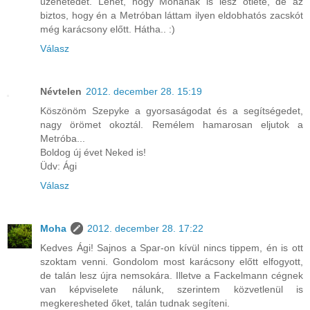
üzenetedet. Lehet, hogy Mohának is lesz ötlete, de az
biztos, hogy én a Metróban láttam ilyen eldobhatós zacskót
még karácsony előtt. Hátha.. :)
Válasz
Névtelen
2012. december 28. 15:19
Köszönöm Szepyke a gyorsaságodat és a segítségedet,
nagy örömet okoztál. Remélem hamarosan eljutok a
Metróba...
Boldog új évet Neked is!
Üdv: Ági
Válasz
Moha
2012. december 28. 17:22
Kedves Ági! Sajnos a Spar-on kívül nincs tippem, én is ott
szoktam venni. Gondolom most karácsony előtt elfogyott,
de talán lesz újra nemsokára. Illetve a Fackelmann cégnek
van képviselete nálunk, szerintem közvetlenül is
megkeresheted őket, talán tudnak segíteni.