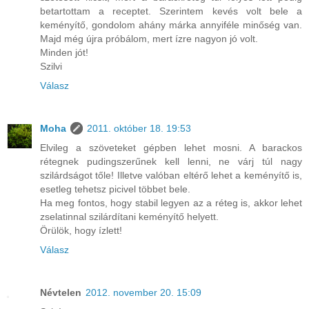
betartottam a receptet. Szerintem kevés volt bele a
keményítő, gondolom ahány márka annyiféle minőség van.
Majd még újra próbálom, mert ízre nagyon jó volt.
Minden jót!
Szilvi
Válasz
Moha
2011. október 18. 19:53
Elvileg a szöveteket gépben lehet mosni. A barackos
rétegnek pudingszerűnek kell lenni, ne várj túl nagy
szilárdságot tőle! Illetve valóban eltérő lehet a keményítő is,
esetleg tehetsz picivel többet bele.
Ha meg fontos, hogy stabil legyen az a réteg is, akkor lehet
zselatinnal szilárdítani keményítő helyett.
Örülök, hogy ízlett!
Válasz
Névtelen
2012. november 20. 15:09