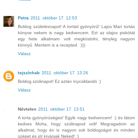
Petra
2011. október 17. 12:53
Boldog születésnapot! A tortád gyönyörű! Lajos Mari tortás
könyve nekem is nagy kedvencem. Ezt az olajos piskótát
egy hete alkalmam volt megkóstolni, tényleg nagyon
könnyű. Mentem is a recepted. :)))
Válasz
tejszínhab
2011. október 17. 13:26
Boldog szülinapot! Ez aztán ínycsiklandó :)
Válasz
Névtelen
2011. október 17. 13:51
A torta gyönyörüséges! Egyik nagy kedvencem! :) és látom
kedves Moha, hogy szülinapod volt! Megragadom az
alkalmat, hogy én is nagyon sok boldogságot és minden
szépet és jót kívánjak Neked! :)