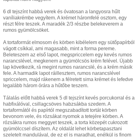
6 dl tejszínt habbá verek és óvatosan a langyosra hűlt
vaníliakrémbe vegyítem. A krémet háromfelé osztom, egy
részt félre teszek. A maradék 2/3 részbe belekeverem a
rumos gyümölcsöket.
A tortaformát elmosom és körben kibélelem egy sütőpapírból
vágott csíkkal, ami magasabb, mint a forma pereme.
Beleteszem az első lapot, megspriccelem egy kevés rumos
narancslével, megkenem a gyümölcsös krém felével. Újabb
lap következik, rá megint rumos narancslé, és a krém másik
fele. A harmadik lapot ráillesztem, rumos narancslével
spriccelem, majd rákenem a félretett sima krémet és lefedve
legalább három órára a hűtőbe teszem.
Tálalás előtt habbá verek 5 dl tejszínt kevés porcukorral és a
habfixálóval, csillagcsöves habzsákba szedem. A
tortaformától és papírtól megszabadított tortát körben
bevonom vele, és rózsákat nyomok a tetejére körben. A
rózsákra rumos meggyet teszek, a torta közepét cukrozott
gyümölccsel díszítem. Az oldalát lehet körbetapasztani
szeletelt mandulával, de ez el is maradhat, enélkül is finom