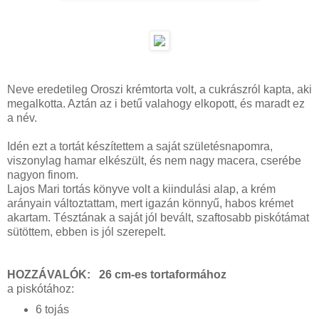
Neve eredetileg Oroszi krémtorta volt, a cukrászról kapta, aki
megalkotta. Aztán az i betű valahogy elkopott, és maradt ez
a név.
Idén ezt a tortát készítettem a saját születésnapomra,
viszonylag hamar elkészült, és nem nagy macera, cserébe
nagyon finom.
Lajos Mari tortás könyve volt a kiindulási alap, a krém
arányain változtattam, mert igazán könnyű, habos krémet
akartam. Tésztának a saját jól bevált, szaftosabb piskótámat
sütöttem, ebben is jól szerepelt.
HOZZÁVALÓK: 26 cm-es tortaformához
a piskótához:
6 tojás