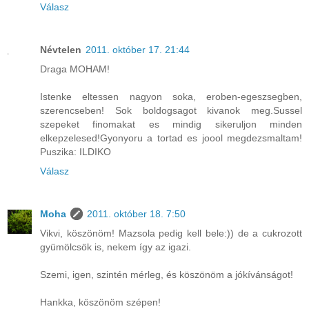
Válasz
Névtelen
2011. október 17. 21:44
Draga MOHAM!
Istenke eltessen nagyon soka, eroben-egeszsegben,
szerencseben! Sok boldogsagot kivanok meg.Sussel
szepeket finomakat es mindig sikeruljon minden
elkepzelesed!Gyonyoru a tortad es joool megdezsmaltam!
Puszika: ILDIKO
Válasz
Moha
2011. október 18. 7:50
Vikvi, köszönöm! Mazsola pedig kell bele:)) de a cukrozott
gyümölcsök is, nekem így az igazi.
Szemi, igen, szintén mérleg, és köszönöm a jókívánságot!
Hankka, köszönöm szépen!