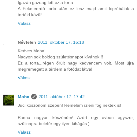
Igazán gazdag lett ez a torta.
A Feketeerdő torta után ez lesz majd amit kipróbálok a
tortáid közül!
Válasz
Névtelen
2011. október 17. 16:18
Kedves Moha!
Nagyon sok boldog születésnapot kívánok!!!
Ez a torta...régen őrült nagy kedvencem volt. Most újra
megremegett a térdem a fotódat látva!
Válasz
Moha
2011. október 17. 17:42
Juci köszönöm szépen! Remélem ízleni fog nektek is!
Panna nagyon köszönöm! Azért egy évben egyszer,
szülinapra belefér egy ilyen kihágás:)
Válasz