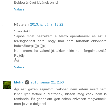
Boldog új évet kívánok én is!
Válasz
Névtelen
2013. január 7. 13:22
Sziasztok!
Sajnos most beszéltem a Metró operátorával és azt a
felvilágosítást adta, hogy már nem tartanak eldobható
habzsákot:((((((((((((.
Nem értem, ha valami jó, akkor miért nem forgalmazzák?
Rejtély!!!!!
Ági
Válasz
Moha
2013. január 21. 2:50
Ági ezt igazán sajnálom, valóban nem értem miért nem
lehet ilyet tartani a Metrónak, hiszen még csak nem is
romlandó. És gondolom igen sokan szívesen megvennék,
mert jó vele dolgozni.