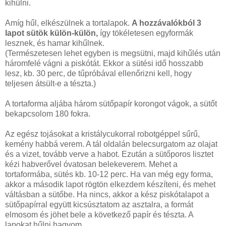
kihűlni.
Amíg hűl, elkészülnek a tortalapok.
A hozzávalókból 3
lapot sütök külön-külön,
így tökéletesen egyformák
lesznek, és hamar kihűlnek.
(Természetesen lehet egyben is megsütni, majd kihűlés után
háromfelé vágni a piskótát. Ekkor a sütési idő hosszabb
lesz, kb. 30 perc, de tűpróbával ellenőrizni kell, hogy
teljesen átsült-e a tészta.)
A tortaforma aljába három sütőpapír korongot vágok, a sütőt
bekapcsolom 180 fokra.
Az egész tojásokat a kristálycukorral robotgéppel sűrű,
kemény habbá verem. A tál oldalán belecsurgatom az olajat
és a vizet, tovább verve a habot. Ezután a sütőporos lisztet
kézi habverővel óvatosan belekeverem. Mehet a
tortaformába, sütés kb. 10-12 perc. Ha van még egy forma,
akkor a második lapot rögtön elkezdem készíteni, és mehet
váltásban a sütőbe. Ha nincs, akkor a kész piskótalapot a
sütőpapírral együtt kicsúsztatom az asztalra, a formát
elmosom és jöhet bele a következő papír és tészta. A
lapokat hűlni hagyom.