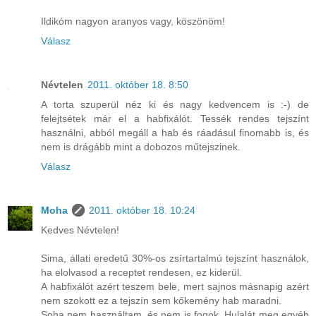
Ildikóm nagyon aranyos vagy, köszönöm!
Válasz
Névtelen
2011. október 18. 8:50
A torta szuperül néz ki és nagy kedvencem is :-) de
felejtsétek már el a habfixálót. Tessék rendes tejszínt
használni, abból megáll a hab és ráadásul finomabb is, és
nem is drágább mint a dobozos műtejszinek.
Válasz
Moha
2011. október 18. 10:24
Kedves Névtelen!
Sima, állati eredetű 30%-os zsírtartalmú tejszínt használok,
ha elolvasod a receptet rendesen, ez kiderül.
A habfixálót azért teszem bele, mert sajnos másnapig azért
nem szokott ez a tejszín sem kőkemény hab maradni.
Soha nem használtam, és nem is fogok, Hulalát meg egyéb