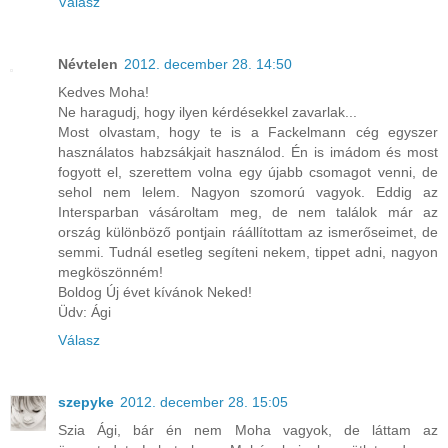
Válasz
Névtelen
2012. december 28. 14:50
Kedves Moha!
Ne haragudj, hogy ilyen kérdésekkel zavarlak...
Most olvastam, hogy te is a Fackelmann cég egyszer
használatos habzsákjait használod. Én is imádom és most
fogyott el, szerettem volna egy újabb csomagot venni, de
sehol nem lelem. Nagyon szomorú vagyok. Eddig az
Intersparban vásároltam meg, de nem találok már az
ország különböző pontjain ráállítottam az ismerőseimet, de
semmi. Tudnál esetleg segíteni nekem, tippet adni, nagyon
megköszönném!
Boldog Új évet kívánok Neked!
Üdv: Ági
Válasz
szepyke
2012. december 28. 15:05
Szia Ági, bár én nem Moha vagyok, de láttam az