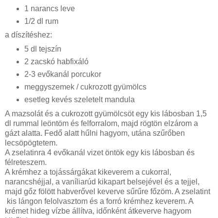
1 narancs leve
1/2 dl rum
a díszítéshez:
5 dl tejszín
2 zacskó habfixáló
2-3 evőkanál porcukor
meggyszemek / cukrozott gyümölcs
esetleg kevés szeletelt mandula
A mazsolát és a cukrozott gyümölcsöt egy kis lábosban 1,5
dl rummal leöntöm és felforralom, majd rögtön elzárom a
gázt alatta. Fedő alatt hűlni hagyom, utána szűrőben
lecsöpögtetem.
A zselatinra 4 evőkanál vizet öntök egy kis lábosban és
félreteszem.
A krémhez a tojássárgákat kikeverem a cukorral,
narancshéjjal, a vaníliarúd kikapart belsejével és a tejjel,
majd gőz fölött habverővel keverve sűrűre főzöm. A zselatint
kis lángon felolvasztom és a forró krémhez keverem. A
krémet hideg vízbe állítva, időnként átkeverve hagyom