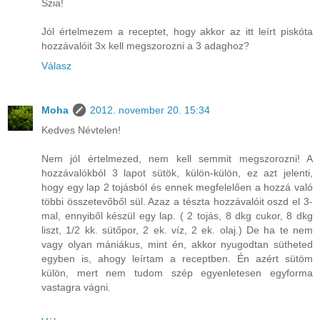
Szia!
Jól értelmezem a receptet, hogy akkor az itt leírt piskóta
hozzávalóit 3x kell megszorozni a 3 adaghoz?
Válasz
Moha
2012. november 20. 15:34
Kedves Névtelen!
Nem jól értelmezed, nem kell semmit megszorozni! A
hozzávalókból 3 lapot sütök, külön-külön, ez azt jelenti,
hogy egy lap 2 tojásból és ennek megfelelően a hozzá való
többi összetevőből sül. Azaz a tészta hozzávalóit oszd el 3-
mal, ennyiből készül egy lap. ( 2 tojás, 8 dkg cukor, 8 dkg
liszt, 1/2 kk. sütőpor, 2 ek. víz, 2 ek. olaj.) De ha te nem
vagy olyan mániákus, mint én, akkor nyugodtan sütheted
egyben is, ahogy leírtam a receptben. Én azért sütöm
külön, mert nem tudom szép egyenletesen egyforma
vastagra vágni.