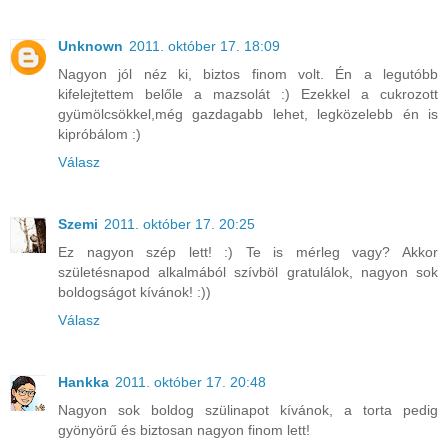
Unknown
2011. október 17. 18:09
Nagyon jól néz ki, biztos finom volt. Én a legutóbb
kifelejtettem belőle a mazsolát :) Ezekkel a cukrozott
gyümölcsökkel,még gazdagabb lehet, legközelebb én is
kipróbálom :)
Válasz
Szemi
2011. október 17. 20:25
Ez nagyon szép lett! :) Te is mérleg vagy? Akkor
születésnapod alkalmából szívböl gratulálok, nagyon sok
boldogságot kívánok! :))
Válasz
Hankka
2011. október 17. 20:48
Nagyon sok boldog szülinapot kívánok, a torta pedig
gyönyörű és biztosan nagyon finom lett!