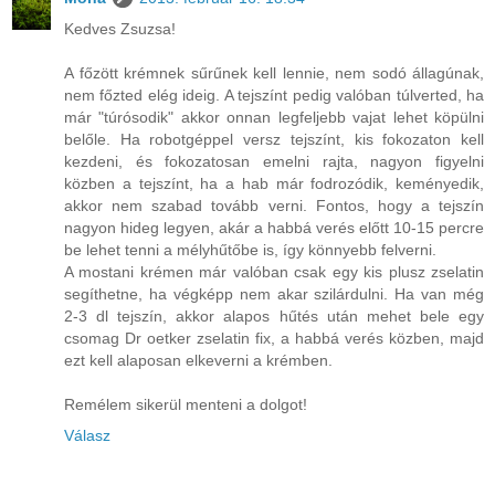
Kedves Zsuzsa!
A főzött krémnek sűrűnek kell lennie, nem sodó állagúnak,
nem főzted elég ideig. A tejszínt pedig valóban túlverted, ha
már "túrósodik" akkor onnan legfeljebb vajat lehet köpülni
belőle. Ha robotgéppel versz tejszínt, kis fokozaton kell
kezdeni, és fokozatosan emelni rajta, nagyon figyelni
közben a tejszínt, ha a hab már fodrozódik, keményedik,
akkor nem szabad tovább verni. Fontos, hogy a tejszín
nagyon hideg legyen, akár a habbá verés előtt 10-15 percre
be lehet tenni a mélyhűtőbe is, így könnyebb felverni.
A mostani krémen már valóban csak egy kis plusz zselatin
segíthetne, ha végképp nem akar szilárdulni. Ha van még
2-3 dl tejszín, akkor alapos hűtés után mehet bele egy
csomag Dr oetker zselatin fix, a habbá verés közben, majd
ezt kell alaposan elkeverni a krémben.
Remélem sikerül menteni a dolgot!
Válasz