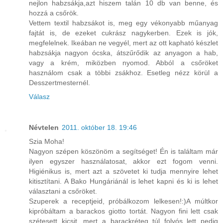
nejlon habzsákja,azt hiszem talán 10 db van benne, és
hozzá a csőrök.
Vettem textil habzsákot is, meg egy vékonyabb műanyag
fajtát is, de ezeket cukrász nagykerben. Ezek is jók,
megfelelnek. Ikeában ne vegyél, mert az ott kapható készlet
habzsákja nagyon ócska, átszűrődik az anyagon a hab,
vagy a krém, miközben nyomod. Abból a csőröket
használom csak a többi zsákhoz. Esetleg nézz körül a
Desszertmesternél.
Válasz
Névtelen
2011. október 18. 19:46
Szia Moha!
Nagyon szépen köszönöm a segítséget! Én is találtam már
ilyen egyszer használatosat, akkor ezt fogom venni.
Higiénikus is, mert azt a szövetet ki tudja mennyire lehet
kitisztítani. A Bako Hungáriánál is lehet kapni és ki is lehet
választani a csőröket.
Szuperek a receptjeid, próbálkozom lelkesen!:)A múltkor
kipróbáltam a barackos giotto tortát. Nagyon fini lett csak
szétesett kicsit, mert a barackréteg túl folyós lett pedig