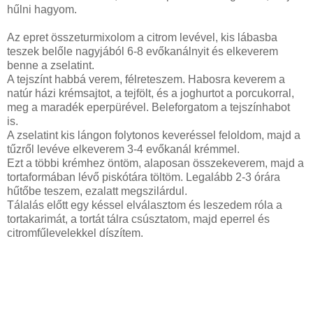
hűlni hagyom.
Az epret összeturmixolom a citrom levével, kis lábasba
teszek belőle nagyjából 6-8 evőkanálnyit és elkeverem
benne a zselatint.
A tejszínt habbá verem, félreteszem. Habosra keverem a
natúr házi krémsajtot, a tejfölt, és a joghurtot a porcukorral,
meg a maradék eperpürével. Beleforgatom a tejszínhabot
is.
A zselatint kis lángon folytonos keveréssel feloldom, majd a
tűzről levéve elkeverem 3-4 evőkanál krémmel.
Ezt a többi krémhez öntöm, alaposan összekeverem, majd a
tortaformában lévő piskótára töltöm. Legalább 2-3 órára
hűtőbe teszem, ezalatt megszilárdul.
Tálalás előtt egy késsel elválasztom és leszedem róla a
tortakarimát, a tortát tálra csúsztatom, majd eperrel és
citromfűlevelekkel díszítem.