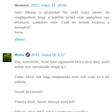
Névtelen
2012. május 17. 23:46
Isten éltesse a lánykádat! Ne vedd rossz néven, de
megfigyeltem hogy a legtöbb tortád csak egészben van
lefotózva, szeletben nem. Csak én lennék kíváncsi a
belsejére?
Anna
Válasz
Moha
2012. május 18. 0:17
Emi, köszönöm, most ilyen egyszerűt kért a kicsi lány, azért
voltak már csicsásabb óhajai is:)
Csibe, köszi, hát nagy meglepetés nem volt, csak az a kis
piskóta...
Gandi, köszönöm!
Paariza köszi, finom, könnyű torta lett!
Ildikóm, jókor jöttél, jöhet a hajtovány cserébe!