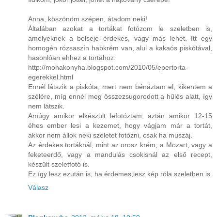
Anna, köszönöm szépen, átadom neki!
Általában azokat a tortákat fotózom le szeletben is,
amelyeknek a belseje érdekes, vagy más lehet. Itt egy
homogén rózsaszín habkrém van, alul a kakaós piskótával,
hasonlóan ehhez a tortához:
http://mohakonyha.blogspot.com/2010/05/epertorta-
egerekkel.html
Ennél látszik a piskóta, mert nem bénáztam el, kikentem a
szélére, míg ennél meg összezsugorodott a hűlés alatt, így
nem látszik.
Amúgy amikor elkészült lefotóztam, aztán amikor 12-15
éhes ember lesi a kezemet, hogy vágjam már a tortát,
akkor nem állok neki szeletet fotózni, csak ha muszáj.
Az érdekes tortáknál, mint az orosz krém, a Mozart, vagy a
feketeerdő, vagy a mandulás csokisnál az első recept,
készült szeletfotó is.
Ez így lesz ezután is, ha érdemes,lesz kép róla szeletben is.
Válasz