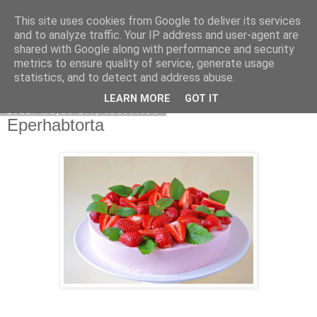
This site uses cookies from Google to deliver its services
Moha Konyha
and to analyze traffic. Your IP address and user-agent are
shared with Google along with performance and security
metrics to ensure quality of service, generate usage
statistics, and to detect and address abuse.
▼
LEARN MORE
GOT IT
2012. május 17., csütörtök
Eperhabtorta