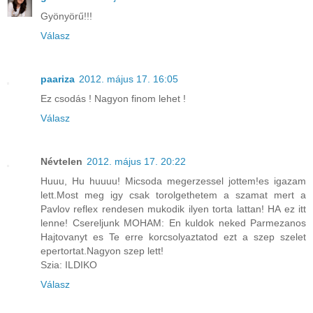
Gyönyörű!!!
Válasz
paariza
2012. május 17. 16:05
Ez csodás ! Nagyon finom lehet !
Válasz
Névtelen
2012. május 17. 20:22
Huuu, Hu huuuu! Micsoda megerzessel jottem!es igazam
lett.Most meg igy csak torolgethetem a szamat mert a
Pavlov reflex rendesen mukodik ilyen torta lattan! HA ez itt
lenne! Csereljunk MOHAM: En kuldok neked Parmezanos
Hajtovanyt es Te erre korcsolyaztatod ezt a szep szelet
epertortat.Nagyon szep lett!
Szia: ILDIKO
Válasz