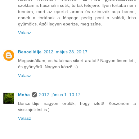
szoktam is használni sütik, torták tetejére. Ilyen tortába nem
tenném, mert az eperízt aroma és színezék adja benne,
ennek a tortának a lényege pedig pont a valódi, friss
gyümölcs. Attól legyen eperíze, meg színe.
Válasz
BenceIldije
2012. május 28. 20:17
Megcsináltam, és hatalmas sikert aratott! Nagyon finom lett,
és gyönyörű. Nagyon köszi! :-)
Válasz
Moha
2012. június 1. 10:17
BenceIldije nagyon örülök, hogy ízlett! Köszönöm a
visszajelzést is:)
Válasz