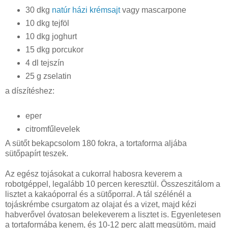
30 dkg
natúr házi krémsajt
vagy mascarpone
10 dkg tejföl
10 dkg joghurt
15 dkg porcukor
4 dl tejszín
25 g zselatin
a díszítéshez:
eper
citromfűlevelek
A sütőt bekapcsolom 180 fokra, a tortaforma aljába
sütőpapírt teszek.
Az egész tojásokat a cukorral habosra keverem a
robotgéppel, legalább 10 percen keresztül.
Összeszitálom
a
lisztet a kakaóporral és a sütőporral. A tál szélénél a
tojáskrémbe csurgatom az olajat és a vizet, majd kézi
habverővel óvatosan belekeverem a lisztet is. Egyenletesen
a tortaformába kenem, és 10-12 perc alatt megsütöm, majd