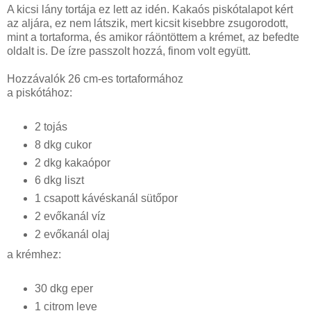
A kicsi lány tortája ez lett az idén. Kakaós piskótalapot kért
az aljára, ez nem látszik, mert kicsit kisebbre zsugorodott,
mint a tortaforma, és amikor ráöntöttem a krémet, az befedte
oldalt is. De ízre passzolt hozzá, finom volt együtt.
Hozzávalók 26 cm-es tortaformához
a piskótához:
2 tojás
8 dkg cukor
2 dkg kakaópor
6 dkg liszt
1 csapott kávéskanál sütőpor
2 evőkanál víz
2 evőkanál olaj
a krémhez:
30 dkg eper
1 citrom leve