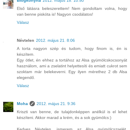
Blogkonyha
2012. május 18. 10:50
Első látásra beleszerettem! Nem gondoltam volna, hogy
van benne piskóta is! Nagyon csodálatos!
Válasz
Névtelen
2012. május 21. 8:06
A torta nagyon szép és tudom, hogy finom is, én is
készítem.
Egy ötlet, én ehhez a tortához az Alsa gyümölcskocsonyát
használom, ami a zselatint helyettesíti és emiatt cukrot sem
szoktam már belekeverni. Egy ilyen mérethez 2 db Alsa
elegendő.
Válasz
Moha
2012. május 21. 9:36
Kriszti van benne, de tulajdonképpen anélkül is el lehet
készíteni. Akkor marad a krém, és a sok gyümölcs:)
Kedves Névtelen, ismerem az Alsa gyümölcszselét,