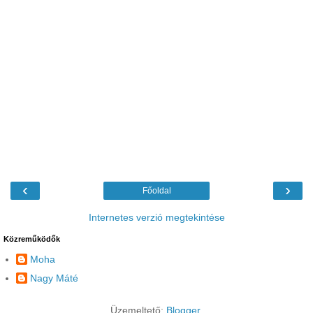
‹
›
Főoldal
Internetes verzió megtekintése
Közreműködők
Moha
Nagy Máté
Üzemeltető:
Blogger
.