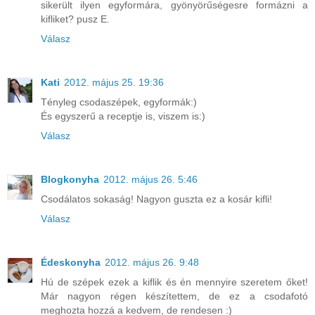
sikerült ilyen egyformára, gyönyörűségesre formázni a
kifliket? pusz E.
Válasz
Kati
2012. május 25. 19:36
Tényleg csodaszépek, egyformák:)
És egyszerű a receptje is, viszem is:)
Válasz
Blogkonyha
2012. május 26. 5:46
Csodálatos sokaság! Nagyon guszta ez a kosár kifli!
Válasz
Édeskonyha
2012. május 26. 9:48
Hú de szépek ezek a kiflik és én mennyire szeretem őket!
Már nagyon régen készítettem, de ez a csodafotó
meghozta hozzá a kedvem, de rendesen :)