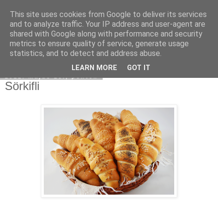
This site uses cookies from Google to deliver its services
Moha Konyha
and to analyze traffic. Your IP address and user-agent are
shared with Google along with performance and security
metrics to ensure quality of service, generate usage
statistics, and to detect and address abuse.
▼
LEARN MORE
GOT IT
2012. május 25., péntek
Sörkifli