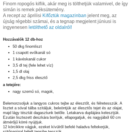
Finom ropogós kiflik, akár meg is tölthetjük valamivel, de így
simán is remek péksütemény.
A recept az áprilisi
Kifőztük magazinban
jelent meg, az
újság régebbi számai, és a tegnap megjelent júniusi is
ingyenesen
letölthető az oldalról!
Hozzávalók 12 db-hoz
50 dkg finomliszt
1 csapott evőkanál só
1 kávéskanál cukor
3,5 dl tej (fele lehet víz)
1,5 dl olaj
2,5 dkg friss élesztő
a tetejére:
nagy szemű só, magok,
Belemorzsoljuk a langyos cukros tejbe az élesztőt, és félretesszük. A
lisztet a sóval tálba szitáljuk, beleöntjük az élesztős tejet és az olajat,
majd lágy tésztát dagasztunk belőle. Letakarva duplájára kelesztjük.
Ezután lisztezett deszkára borítjuk, ellapogatjuk, és nagyjából 60 cm
átmérőjű körré nyújtjuk.
12 körcikkre vágjuk, ezeket kívülről befelé haladva feltekerjük,
sütőpapírral bélelt tepsibe tesszük.