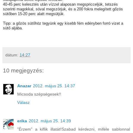
40-45 perc kelesztés után vízzel alaposan megspricceljük, tetszés
szerinti magokkal, sóval megszórjuk, és a 200 fokra melegített gőzös
sütőben 15-20 perc alatt megsütjük.
Tipp: a gőzös sütőhöz tegyünk egy kisebb fém edényben forró vizet a
sütő aljába.
dátum:
14:27
10 megjegyzés:
Anazar
2012. május 25. 14:37
Micsoda szépségesek!!
Válasz
erika
2012. május 25. 14:39
"Érzem" a kiflik illatát!Szabad kérdezni, miféle sablonnal