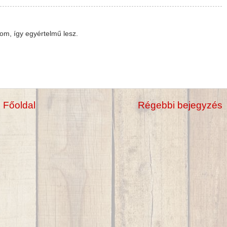
rom, így egyértelmű lesz.
Főoldal
Régebbi bejegyzés