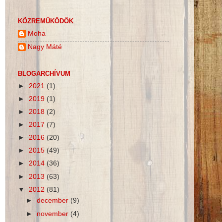
KÖZREMŰKÖDŐK
Moha
Nagy Máté
BLOGARCHÍVUM
►
2021
(1)
►
2019
(1)
►
2018
(2)
►
2017
(7)
►
2016
(20)
►
2015
(49)
►
2014
(36)
►
2013
(63)
▼
2012
(81)
►
december
(9)
►
november
(4)