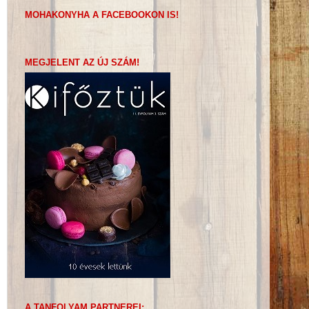
MOHAKONYHA A FACEBOOKON IS!
MEGJELENT AZ ÚJ SZÁM!
A TANFOLYAM PARTNEREI: