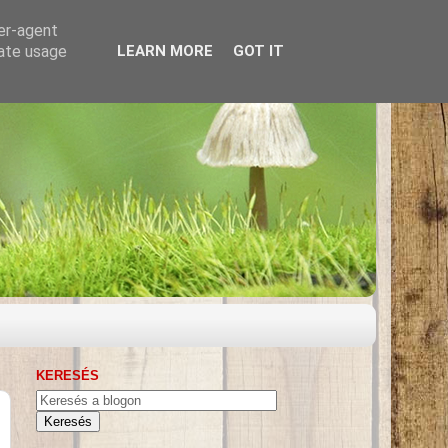
ser-agent
rate usage
LEARN MORE
GOT IT
KERESÉS