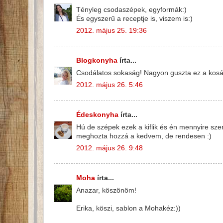
Tényleg csodaszépek, egyformák:)
És egyszerű a receptje is, viszem is:)
2012. május 25. 19:36
Blogkonyha
írta...
Csodálatos sokaság! Nagyon guszta ez a kosár 
2012. május 26. 5:46
Édeskonyha
írta...
Hú de szépek ezek a kiflik és én mennyire sz
meghozta hozzá a kedvem, de rendesen :)
2012. május 26. 9:48
Moha
írta...
Anazar, köszönöm!
Erika, köszi, sablon a Mohakéz:))