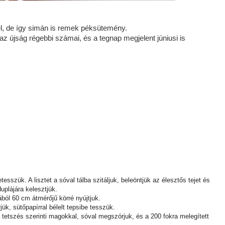
vel, de így simán is remek péksütemény.
az újság régebbi számai, és a tegnap megjelent júniusi is
esszük. A lisztet a sóval tálba szitáljuk, beleöntjük az élesztős tejet és
uplájára kelesztjük.
jából 60 cm átmérőjű körré nyújtjuk.
rjük, sütőpapírral bélelt tepsibe tesszük.
 tetszés szerinti magokkal, sóval megszórjuk, és a 200 fokra melegített