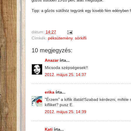
gőzös sütőben 15-20 perc alatt megsütjük.
Tipp: a gőzös sütőhöz tegyünk egy kisebb fém edényben fo
dátum:
14:27
Címkék:
péksütemény
,
sörkifli
10 megjegyzés:
Anazar
írta...
Micsoda szépségesek!!
2012. május 25. 14:37
erika
írta...
"Érzem" a kiflik illatát!Szabad kérdezni, mifél
kifliket? pusz E.
2012. május 25. 14:39
Kati
írta...