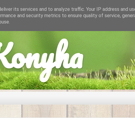
liver its services and to analyze traffic. Your IP address and u
rmance and security metrics to ensure quality of service, gene
buse.
onyha