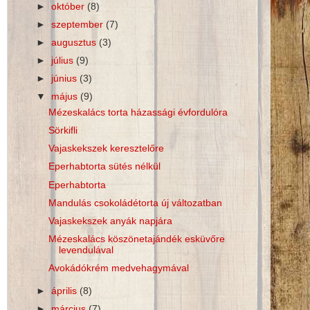
►
október
(8)
►
szeptember
(7)
►
augusztus
(3)
►
július
(9)
►
június
(3)
▼
május
(9)
Mézeskalács torta házassági évfordulóra
Sörkifli
Vajaskekszek keresztelőre
Eperhabtorta sütés nélkül
Eperhabtorta
Mandulás csokoládétorta új változatban
Vajaskekszek anyák napjára
Mézeskalács köszönetajándék esküvőre
levendulával
Avokádókrém medvehagymával
►
április
(8)
►
március
(7)