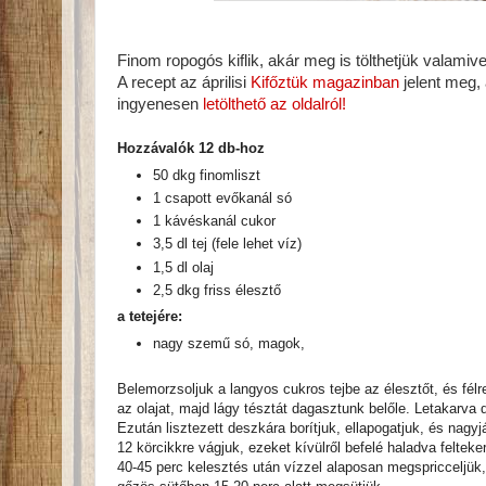
Finom ropogós kiflik, akár meg is tölthetjük valami
A recept az áprilisi
Kifőztük magazinban
jelent meg, 
ingyenesen
letölthető az oldalról!
Hozzávalók 12 db-hoz
50 dkg finomliszt
1 csapott evőkanál só
1 kávéskanál cukor
3,5 dl tej (fele lehet víz)
1,5 dl olaj
2,5 dkg friss élesztő
a tetejére:
nagy szemű só, magok,
Belemorzsoljuk a langyos cukros tejbe az élesztőt, és félret
az olajat, majd lágy tésztát dagasztunk belőle. Letakarva d
Ezután lisztezett deszkára borítjuk, ellapogatjuk, és nagy
12 körcikkre vágjuk, ezeket kívülről befelé haladva felteke
40-45 perc kelesztés után vízzel alaposan megspricceljük,