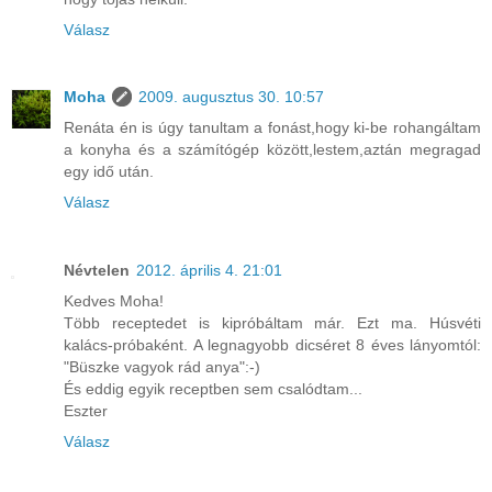
Válasz
Moha
2009. augusztus 30. 10:57
Renáta én is úgy tanultam a fonást,hogy ki-be rohangáltam
a konyha és a számítógép között,lestem,aztán megragad
egy idő után.
Válasz
Névtelen
2012. április 4. 21:01
Kedves Moha!
Több receptedet is kipróbáltam már. Ezt ma. Húsvéti
kalács-próbaként. A legnagyobb dicséret 8 éves lányomtól:
"Büszke vagyok rád anya":-)
És eddig egyik receptben sem csalódtam...
Eszter
Válasz