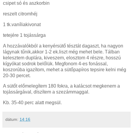
csipet só és aszkorbin
reszelt citromhéj
1 tk.vaníliakivonat
tetejére 1 tojássárga
A hozzávalókból a kenyérsütő tésztát dagaszt, ha nagyon
lágynak tűnik,akkor 1-2 ek.liszt még mehet bele. Tálban
kelesztem duplára, kiveszem, elosztom 4 részre, hosszú
kígyókat sodrok belőlük. Megfonom 4-es fonással,
koszorúba igazítom, mehet a sütőpapíros tepsire kelni még
20-30 percet.
A sütőt előmelegítem 180 fokra, a kalácsot megkenem a
tojássárgával, díszítem a szezámmaggal.
Kb. 35-40 perc alatt megsül.
dátum:
14:16