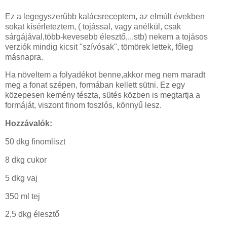
Ez a legegyszerűbb kalácsreceptem, az elmúlt években
sokat kísérleteztem, ( tojással, vagy anélkül, csak
sárgájával,több-kevesebb élesztő,...stb) nekem a tojásos
verziók mindig kicsit "szívósak", tömörek lettek, főleg
másnapra.
Ha növeltem a folyadékot benne,akkor meg nem maradt
meg a fonat szépen, formában kellett sütni. Ez egy
közepesen kemény tészta, sütés közben is megtartja a
formáját, viszont finom foszlós, könnyű lesz.
Hozzávalók:
50 dkg finomliszt
8 dkg cukor
5 dkg vaj
350 ml tej
2,5 dkg élesztő