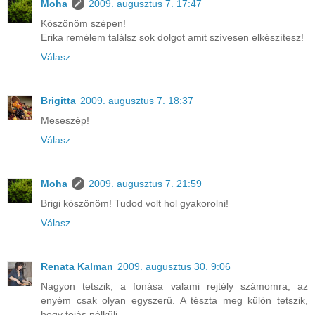
Moha
2009. augusztus 7. 17:47
Köszönöm szépen!
Erika remélem találsz sok dolgot amit szívesen elkészítesz!
Válasz
Brigitta
2009. augusztus 7. 18:37
Meseszép!
Válasz
Moha
2009. augusztus 7. 21:59
Brigi köszönöm! Tudod volt hol gyakorolni!
Válasz
Renata Kalman
2009. augusztus 30. 9:06
Nagyon tetszik, a fonása valami rejtély számomra, az
enyém csak olyan egyszerű. A tészta meg külön tetszik,
hogy tojás nélküli.