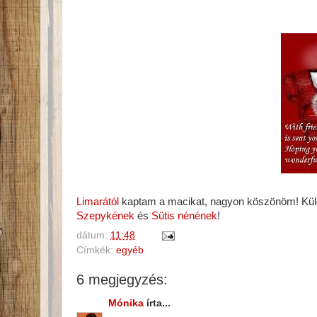
Limarától
kaptam a macikat, nagyon köszönöm! Küld
Szepykének
és
Sütis nénének
!
dátum:
11:48
Címkék:
egyéb
6 megjegyzés:
Mónika
írta...