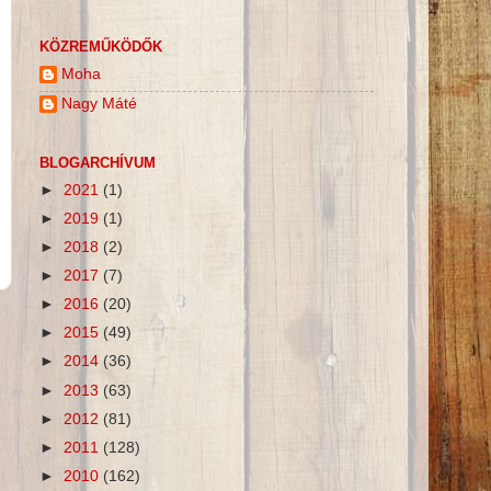
KÖZREMŰKÖDŐK
Moha
Nagy Máté
BLOGARCHÍVUM
►
2021
(1)
►
2019
(1)
►
2018
(2)
►
2017
(7)
►
2016
(20)
►
2015
(49)
►
2014
(36)
►
2013
(63)
►
2012
(81)
►
2011
(128)
►
2010
(162)