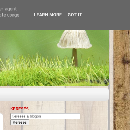
ser-agent
rate usage
LEARN MORE
GOT IT
KERESÉS