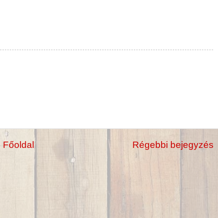
Főoldal
Régebbi bejegyzés