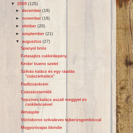
▼
2009
(125)
►
december
(18)
►
november
(18)
►
október
(20)
►
szeptember
(21)
▼
augusztus
(27)
Spanyol briós
Fetasajtos cukkinilepény
Kinder bueno szelet
Szilvás kalács és egy ráadás
"császárkalács"
Padlizsánkrém
Császárzsemlék
Tejszínes kalács aszalt meggyel és
csokilencsével
Almáspite
Vörösboros szilvaleves tejberizsgombóccal
Mogyoróvajas blondie