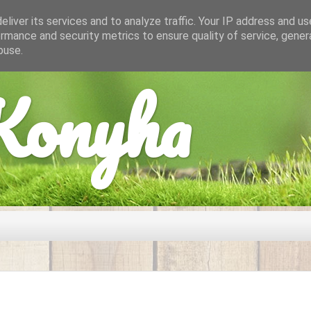
liver its services and to analyze traffic. Your IP address and u
rmance and security metrics to ensure quality of service, gene
buse.
onyha