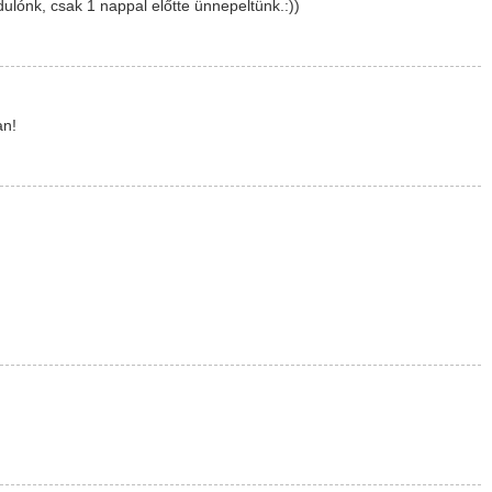
ulónk, csak 1 nappal előtte ünnepeltünk.:))
an!