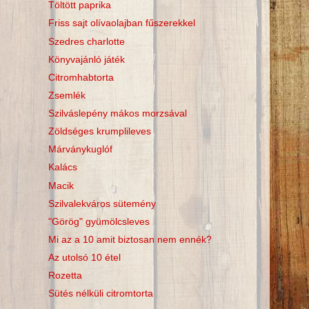
Töltött paprika
Friss sajt olívaolajban fűszerekkel
Szedres charlotte
Könyvajánló játék
Citromhabtorta
Zsemlék
Szilváslepény mákos morzsával
Zöldséges krumplileves
Márványkuglóf
Kalács
Macik
Szilvalekváros sütemény
"Görög" gyümölcsleves
Mi az a 10 amit biztosan nem ennék?
Az utolsó 10 étel
Rozetta
Sütés nélküli citromtorta