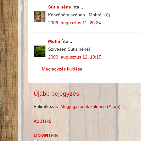
Sütis néne
írta...
Köszönöm szépen , Moha! :-)))
2009. augusztus 11. 20:34
Moha
írta...
Szívesen Sütis néne!
2009. augusztus 12. 13:15
Megjegyzés küldése
Újabb bejegyzés
Feliratkozás:
Megjegyzések küldése (Atom)
ADDTHIS
LINKWITHIN