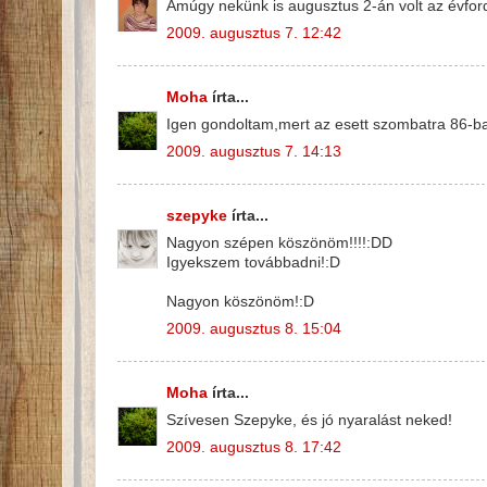
Amúgy nekünk is augusztus 2-án volt az évford
2009. augusztus 7. 12:42
Moha
írta...
Igen gondoltam,mert az esett szombatra 86-b
2009. augusztus 7. 14:13
szepyke
írta...
Nagyon szépen köszönöm!!!!:DD
Igyekszem továbbadni!:D
Nagyon köszönöm!:D
2009. augusztus 8. 15:04
Moha
írta...
Szívesen Szepyke, és jó nyaralást neked!
2009. augusztus 8. 17:42