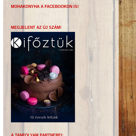
MOHAKONYHA A FACEBOOKON IS!
MEGJELENT AZ ÚJ SZÁM!
A TANFOLYAM PARTNEREI: